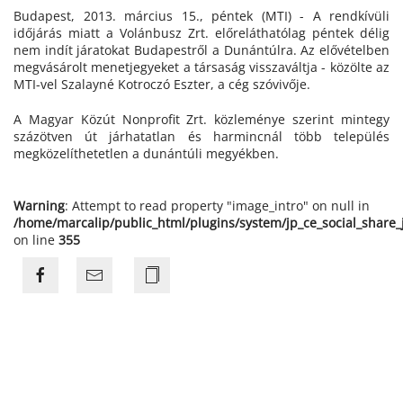
Budapest, 2013. március 15., péntek (MTI) - A rendkívüli
időjárás miatt a Volánbusz Zrt. előreláthatólag péntek délig
nem indít járatokat Budapestről a Dunántúlra. Az elővételben
megvásárolt menetjegyeket a társaság visszaváltja - közölte az
MTI-vel Szalayné Kotroczó Eszter, a cég szóvivője.
A Magyar Közút Nonprofit Zrt. közleménye szerint mintegy
százötven út járhatatlan és harmincnál több település
megközelíthetetlen a dunántúli megyékben.
Warning
: Attempt to read property "image_intro" on null in
/home/marcalip/public_html/plugins/system/jp_ce_social_share
on line
355