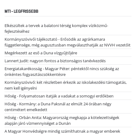
MTI - LEGFRISSEBB
Elkészültek a tervek a balatoni térség komplex víziközmű-
fejlesztéséhez
Kormányszóvivői tájékoztató - Erősödik az agrárkamara
függetlensége, még augusztusban megválaszthatják az NVVH vezetőit
Megérkezett az eső a Duna vízgyűjtőjére
Lannert Judit: nagyon fontos a biztonságos tanévkezdés
Energiatakarékosság - Magyar Péter: péntektől nincs szükség az
önkéntes fogyasztáscsökkentésre
Kormányszóvivő: két részletben érkezik az iskolakezdési támogatás,
nem kell igényelni
Hőség - Folyamatosan itatják a vadakat a somogyi erdőkben
Hőség - Kormány: a Duna Paksnál az elmúlt 24 órában négy
centimétert emelkedett
Hőség - Orbán Anita: Magyarország megkapja a kötelezettségek
alapján járó vízmennyiséget a Dunán
A Magyar Honvédségre mindig számíthatnak a magyar emberek