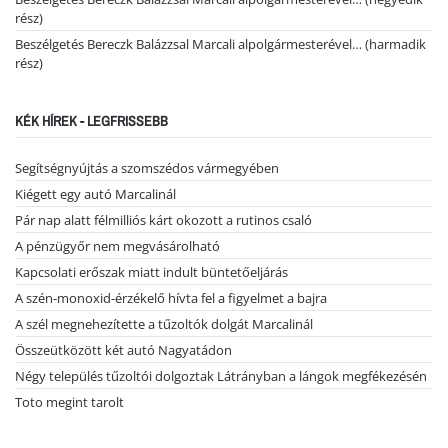
rész)
Beszélgetés Bereczk Balázzsal Marcali alpolgármesterével… (harmadik
rész)
KÉK HÍREK - LEGFRISSEBB
Segítségnyújtás a szomszédos vármegyében
Kiégett egy autó Marcalinál
Pár nap alatt félmilliós kárt okozott a rutinos csaló
A pénzügyőr nem megvásárolható
Kapcsolati erőszak miatt indult büntetőeljárás
A szén-monoxid-érzékelő hívta fel a figyelmet a bajra
A szél megnehezítette a tűzoltók dolgát Marcalinál
Összeütközött két autó Nagyatádon
Négy település tűzoltói dolgoztak Látrányban a lángok megfékezésén
Toto megint tarolt