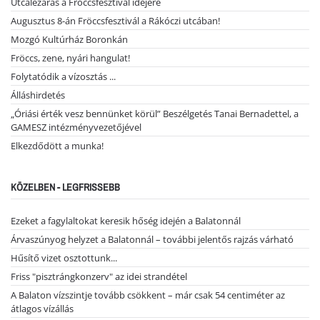
Utcalezárás a Fröccsfesztivál idejére
Augusztus 8-án Fröccsfesztivál a Rákóczi utcában!
Mozgó Kultúrház Boronkán
Fröccs, zene, nyári hangulat!
Folytatódik a vízosztás ...
Álláshirdetés
„Óriási érték vesz bennünket körül” Beszélgetés Tanai Bernadettel, a
GAMESZ intézményvezetőjével
Elkezdődött a munka!
KÖZELBEN - LEGFRISSEBB
Ezeket a fagylaltokat keresik hőség idején a Balatonnál
Árvaszúnyog helyzet a Balatonnál – további jelentős rajzás várható
Hűsítő vizet osztottunk...
Friss "pisztrángkonzerv" az idei strandétel
A Balaton vízszintje tovább csökkent – már csak 54 centiméter az
átlagos vízállás