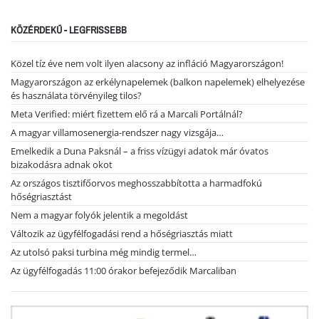
KÖZÉRDEKŰ - LEGFRISSEBB
Közel tíz éve nem volt ilyen alacsony az infláció Magyarországon!
Magyarországon az erkélynapelemek (balkon napelemek) elhelyezése
és használata törvényileg tilos?
Meta Verified: miért fizettem elő rá a Marcali Portálnál?
A magyar villamosenergia-rendszer nagy vizsgája…
Emelkedik a Duna Paksnál – a friss vízügyi adatok már óvatos
bizakodásra adnak okot
Az országos tisztifőorvos meghosszabbította a harmadfokú
hőségriasztást
Nem a magyar folyók jelentik a megoldást
Változik az ügyfélfogadási rend a hőségriasztás miatt
Az utolsó paksi turbina még mindig termel…
Az ügyfélfogadás 11:00 órakor befejeződik Marcaliban