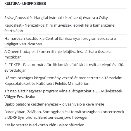
KULTÚRA - LEGFRISSEBB
Szász Jánossal és Hargitai Ivánnal készül az új évadra a Csiky
Kaposfest - Nemzetközi hírű művészek lépnek fel a kamarazenei
fesztiválon
Hamarosan kezdődik a Centrál Színház nyári programsorozata a
Szigliget Várudvarban
A Queen budapesti koncertfilmje felújítva lesz látható ősszel a
mozikban
ÉLET.KÉP - Balatonmáriafürdő: kortárs fotótárlat nyílt a település 130.
évfordulóján
Három országos közgyűjtemény vezetőjét menesztette a Társadalmi
Kapcsolatokért és Kultúráért Felelős Minisztérium
Tíz nap alatt négyezer program várja a látogatókat a 35. Művészetek
Völgye Fesztiválon
Újabb balatoni kezdeményezés – olvasnivaló a kévé mellé
Baranyában, Zalában, Somogyban és Horvátországban koncerteznek
a DDRF Symphonic Band zenészei jövő hétvégén
Két koncertet is ad Zorán idén Balatonfüreden