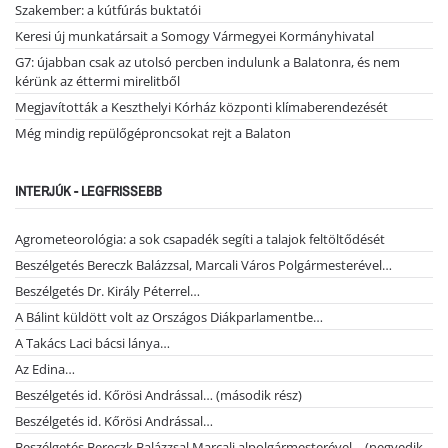
Szakember: a kútfúrás buktatói
Keresi új munkatársait a Somogy Vármegyei Kormányhivatal
G7: újabban csak az utolsó percben indulunk a Balatonra, és nem
kérünk az éttermi mirelitből
Megjavították a Keszthelyi Kórház központi klímaberendezését
Még mindig repülőgéproncsokat rejt a Balaton
INTERJÚK - LEGFRISSEBB
Agrometeorológia: a sok csapadék segíti a talajok feltöltődését
Beszélgetés Bereczk Balázzsal, Marcali Város Polgármesterével…
Beszélgetés Dr. Király Péterrel…
A Bálint küldött volt az Országos Diákparlamentbe…
A Takács Laci bácsi lánya…
Az Edina…
Beszélgetés id. Kőrösi Andrással… (második rész)
Beszélgetés id. Kőrösi Andrással…
Beszélgetés Bereczk Balázzsal Marcali alpolgármesterével… (negyedik