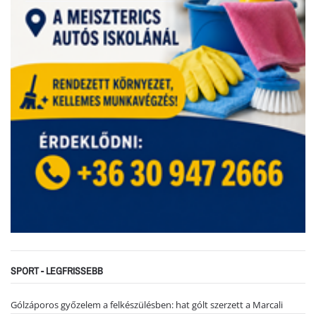
SPORT - LEGFRISSEBB
Gólzáporos győzelem a felkészülésben: hat gólt szerzett a Marcali