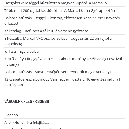
Hatgólos vereséggel búcsúzott a Magyar Kupától a Marcali VFC
Több mint 200 rajttal kezdődött a IV. Marcali Kupa Gyótapusztán
Balaton-átúszás - Reggel 7-kor rajt, előzetesen közel 11 ezer nevezés
érkezett
Kékszalag – Befutott a tókerülő verseny győztese
Elkészült a Marcali VFC őszi sorsolása – augusztus 22-én rajtol a
bajnokság
Ju-Jitsu – Egy a pálya
Kettős Fifty-Fifty győzelem és hatalmas mezőny a Kékszalag Fesztivál
nyitányán
Balaton-átúszás - Most hétvégén sem rendezik meg a versenyt
12 csapatos lesz a Somogy Vármegyei I. osztály, 16 együttes indul a II.
osztályban
VÁROSUNK - LEGFRISSEBB
Piacnap...
A Noszlopy utca felújítás…