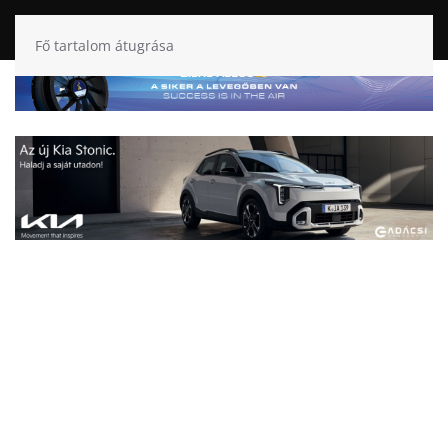
Fő tartalom átugrása