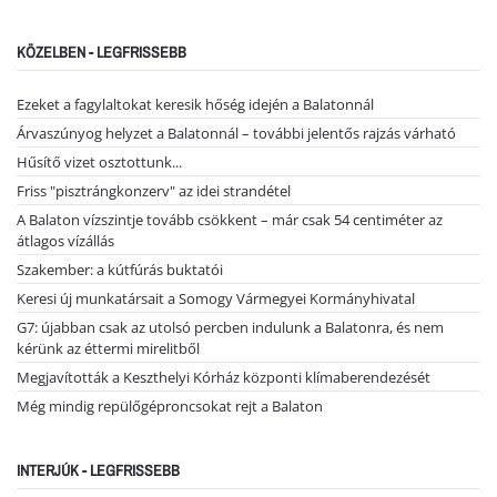
KÖZELBEN - LEGFRISSEBB
Ezeket a fagylaltokat keresik hőség idején a Balatonnál
Árvaszúnyog helyzet a Balatonnál – további jelentős rajzás várható
Hűsítő vizet osztottunk...
Friss "pisztrángkonzerv" az idei strandétel
A Balaton vízszintje tovább csökkent – már csak 54 centiméter az
átlagos vízállás
Szakember: a kútfúrás buktatói
Keresi új munkatársait a Somogy Vármegyei Kormányhivatal
G7: újabban csak az utolsó percben indulunk a Balatonra, és nem
kérünk az éttermi mirelitből
Megjavították a Keszthelyi Kórház központi klímaberendezését
Még mindig repülőgéproncsokat rejt a Balaton
INTERJÚK - LEGFRISSEBB