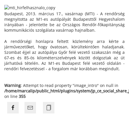
Budapest, 2013. március 17., vasárnap (MTI) - A rendőrség
megnyitotta az M1-es autópályát Budapesttől Hegyeshalom
irányában - jelentette be az Országos Rendőr-főkapitányság
kommunikációs szolgálata vasárnap hajnalban.
A rendőrségi honlapra feltett közlemény arra kérte a
járművezetőket, hogy óvatosan, körültekintően haladjanak.
Szombat éjjel az autópálya Győr felé vezető szakaszán még a
67-es és 85-ös kilométerszelvények között dolgoztak az út
járhatóvá tételén. Az M1-es Budapest felé vezető oldalán -
rendőri felvezetéssel - a forgalom már korábban megindult.
Warning
: Attempt to read property "image_intro" on null in
/home/marcalip/public_html/plugins/system/jp_ce_social_share
on line
355