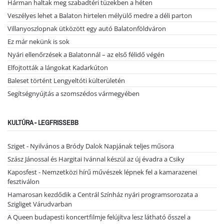
Hárman haltak meg szabadtéri tüzekben a héten
Veszélyes lehet a Balaton hirtelen mélyülő medre a déli parton
Villanyoszlopnak ütközött egy autó Balatonföldváron
Ez már nekünk is sok
Nyári ellenőrzések a Balatonnál – az első félidő végén
Elfojtották a lángokat Kadarkúton
Baleset történt Lengyeltóti külterületén
Segítségnyújtás a szomszédos vármegyében
KULTÚRA - LEGFRISSEBB
Sziget - Nyilvános a Bródy Dalok Napjának teljes műsora
Szász Jánossal és Hargitai Ivánnal készül az új évadra a Csiky
Kaposfest - Nemzetközi hírű művészek lépnek fel a kamarazenei
fesztiválon
Hamarosan kezdődik a Centrál Színház nyári programsorozata a
Szigliget Várudvarban
A Queen budapesti koncertfilmje felújítva lesz látható ősszel a