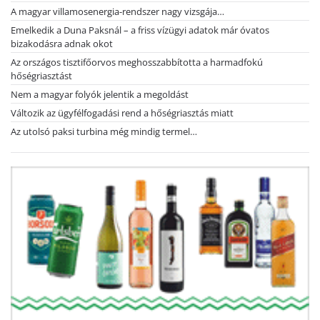
A magyar villamosenergia-rendszer nagy vizsgája…
Emelkedik a Duna Paksnál – a friss vízügyi adatok már óvatos
bizakodásra adnak okot
Az országos tisztifőorvos meghosszabbította a harmadfokú
hőségriasztást
Nem a magyar folyók jelentik a megoldást
Változik az ügyfélfogadási rend a hőségriasztás miatt
Az utolsó paksi turbina még mindig termel…