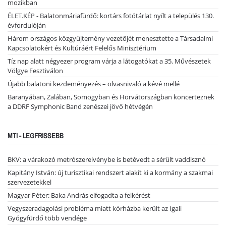
mozikban
ÉLET.KÉP - Balatonmáriafürdő: kortárs fotótárlat nyílt a település 130.
évfordulóján
Három országos közgyűjtemény vezetőjét menesztette a Társadalmi
Kapcsolatokért és Kultúráért Felelős Minisztérium
Tíz nap alatt négyezer program várja a látogatókat a 35. Művészetek
Völgye Fesztiválon
Újabb balatoni kezdeményezés – olvasnivaló a kévé mellé
Baranyában, Zalában, Somogyban és Horvátországban koncerteznek
a DDRF Symphonic Band zenészei jövő hétvégén
MTI - LEGFRISSEBB
BKV: a várakozó metrószerelvénybe is betévedt a sérült vaddisznó
Kapitány István: új turisztikai rendszert alakít ki a kormány a szakmai
szervezetekkel
Magyar Péter: Baka András elfogadta a felkérést
Vegyszeradagolási probléma miatt kórházba került az Igali
Gyógyfürdő több vendége