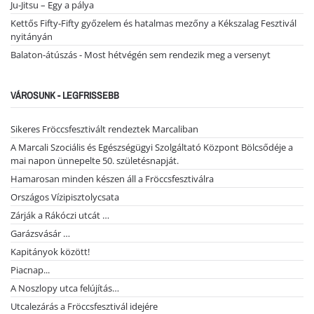
Ju-Jitsu – Egy a pálya
Kettős Fifty-Fifty győzelem és hatalmas mezőny a Kékszalag Fesztivál
nyitányán
Balaton-átúszás - Most hétvégén sem rendezik meg a versenyt
VÁROSUNK - LEGFRISSEBB
Sikeres Fröccsfesztivált rendeztek Marcaliban
A Marcali Szociális és Egészségügyi Szolgáltató Központ Bölcsődéje a
mai napon ünnepelte 50. születésnapját.
Hamarosan minden készen áll a Fröccsfesztiválra
Országos Vízipisztolycsata
Zárják a Rákóczi utcát …
Garázsvásár …
Kapitányok között!
Piacnap...
A Noszlopy utca felújítás…
Utcalezárás a Fröccsfesztivál idejére