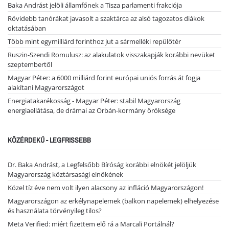
Baka Andrást jelöli államfőnek a Tisza parlamenti frakciója
Rövidebb tanórákat javasolt a szaktárca az alsó tagozatos diákok
oktatásában
Több mint egymilliárd forinthoz jut a sármelléki repülőtér
Ruszin-Szendi Romulusz: az alakulatok visszakapják korábbi nevüket
szeptembertől
Magyar Péter: a 6000 milliárd forint európai uniós forrás át fogja
alakítani Magyarországot
Energiatakarékosság - Magyar Péter: stabil Magyarország
energiaellátása, de drámai az Orbán-kormány öröksége
KÖZÉRDEKŰ - LEGFRISSEBB
Dr. Baka Andrást, a Legfelsőbb Bíróság korábbi elnökét jelöljük
Magyarország köztársasági elnökének
Közel tíz éve nem volt ilyen alacsony az infláció Magyarországon!
Magyarországon az erkélynapelemek (balkon napelemek) elhelyezése
és használata törvényileg tilos?
Meta Verified: miért fizettem elő rá a Marcali Portálnál?