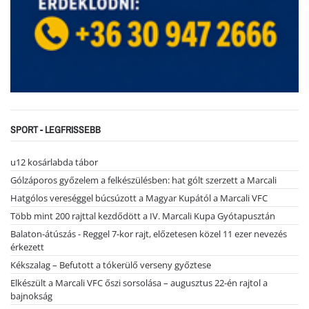
SPORT - LEGFRISSEBB
u12 kosárlabda tábor
Gólzáporos győzelem a felkészülésben: hat gólt szerzett a Marcali
Hatgólos vereséggel búcsúzott a Magyar Kupától a Marcali VFC
Több mint 200 rajttal kezdődött a IV. Marcali Kupa Gyótapusztán
Balaton-átúszás - Reggel 7-kor rajt, előzetesen közel 11 ezer nevezés
érkezett
Kékszalag – Befutott a tókerülő verseny győztese
Elkészült a Marcali VFC őszi sorsolása – augusztus 22-én rajtol a
bajnokság