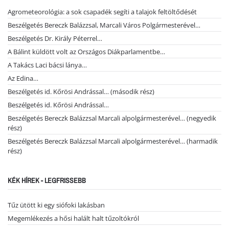
Agrometeorológia: a sok csapadék segíti a talajok feltöltődését
Beszélgetés Bereczk Balázzsal, Marcali Város Polgármesterével…
Beszélgetés Dr. Király Péterrel…
A Bálint küldött volt az Országos Diákparlamentbe…
A Takács Laci bácsi lánya…
Az Edina…
Beszélgetés id. Kőrösi Andrással… (második rész)
Beszélgetés id. Kőrösi Andrással…
Beszélgetés Bereczk Balázzsal Marcali alpolgármesterével… (negyedik
rész)
Beszélgetés Bereczk Balázzsal Marcali alpolgármesterével… (harmadik
rész)
KÉK HÍREK - LEGFRISSEBB
Tűz ütött ki egy siófoki lakásban
Megemlékezés a hősi halált halt tűzoltókról