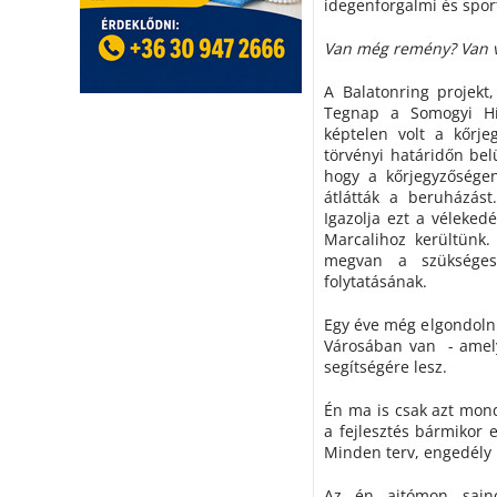
idegenforgalmi és spor
Van még remény? Van 
A Balatonring projekt
Tegnap a Somogyi Hí
képtelen volt a kőrje
törvényi határidőn bel
hogy a kőrjegyzőségen
átlátták a beruházás
Igazolja ezt a véleke
Marcalihoz kerültünk.
megvan a szüksége
folytatásának.
Egy éve még elgondolni
Városában van - amely
segítségére lesz.
Én ma is csak azt mon
a fejlesztés bármikor 
Minden terv, engedély
Az én ajtómon sajno