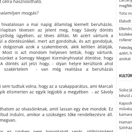
Látrán
t célra hasznosítható.
megfék
valamilyen mozgás?
Toto me
Elaludt
, hivatalosan a mai napig államilag kiemelt beruházás.
Ellenőr
rlapban tévesen az jelent meg, hogy Sávoly döntés
közleke
gyzőség ügyében, az téves állítás. Mi azért vártunk a
rolleren
ül a döntésünkkel, mert azt gondoltuk, és azt gondoljuk,
 dolgoznak azok a szakemberek, akik kellően átlátják,
Felesle
t. Most is azt mondom helyesen tettük, hogy vártunk.
azért, 
désünket a Somogy Megyei Kormányhivatal döntése, hogy
azokat
 A döntés azt jelzi hogy, - olyan helyre kerültünk ahol
s szakértelem - van még realitása a beruházás
KULTÚR
 sem tudtuk volna, hogy az a szakapparátus, ami Marcali
Szász J
ik elismerten az egyik legjobb a megyében - az Sávoly
készül 
Kaposfe
dhatom az olvasóinknak, amit lassan egy éve mondok. Ez
művésze
eltud indulni, amikor a szükséges tőke rendelkezésre áll.
kamaraz
 megvan.
Hamaro
Színhá
s ez ügyben nem kopogtatott senki, időközönként