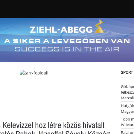
SPORT 
Gólzáp
felkész
Marcali
Hatgólo
Magyar
Több mi
 Kelevízzel hoz létre közös hivatalt
IV. Mar
getés Bobek Józseffel Sávoly Község
Balaton