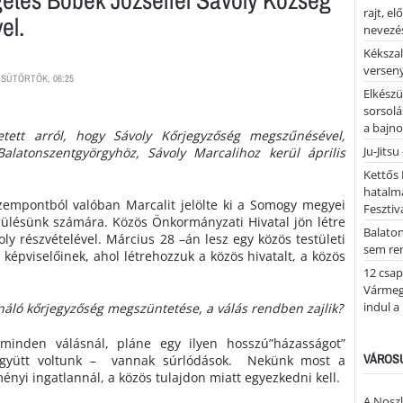
rajt, e
el.
nevezés
Kékszal
versen
CSÜTÖRTÖK, 06:25
Elkészü
sorsolá
a bajn
tett arról, hogy Sávoly Kőrjegyzőség megszűnésével,
Ju-Jitsu
latonszentgyörgyhöz, Sávoly Marcalihoz kerül április
Kettős 
hatalm
szempontból valóban Marcalit jelölte ki a Somogy megyei
Fesztiv
pülésünk számára. Közös Önkormányzati Hivatal jön létre
Balato
oly részvételével. Március 28 –án lesz egy közös testületi
sem re
képviselőinek, ahol létrehozzuk a közös hivatalt, a közös
12 csap
Vármegy
indul a
náló kőrjegyzőség megszüntetése, a válás rendben zajlik?
minden válásnál, pláne egy ilyen hosszú”házasságot”
VÁROSU
 együtt voltunk – vannak súrlódások. Nekünk most a
nyi ingatlannál, a közös tulajdon miatt egyezkedni kell.
A Noszl