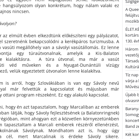
Sziglig
e hangsúlyozom olyan konkrétum, hogy nálam valaki ez
A Quee
sajnos nincsen.
felújítv
mozik
ávolyon?
ÉLET.KÉ
kortárs
r az elmúlt évben elkezdtünk előkészíteni egy pályázatot,
130. év
el szeretnénk bekapcsolódni a kerékpáros turizmusba. A
n vasúti megállóhely van a sávolyi vasútállomás. Ez lenne
Három 
ontja egy túraútvonalnak, amelyik a Kis-Balaton
vezetőj
ne kialakításra. A túra útvonal, ma már a vasút
Társada
súti véd műveken és a Nyugat-Dunántúli vízügy
Kultúrá
ző, velük egyeztetett útvonalon lenne kialakítva.
Tíz nap
várja a
m is arról, hogy Szlovákiában is van egy Sávoly nevű
Művész
ollyal már felvettük a kapcsolatot és májusban már
y ottani program részeként. Ez egy alakuló kapcsolat.
Újabb 
olvasni
ni, hogy én azt tapasztalom, hogy Marcaliban az emberek
Barany
ban látják, hogy Sávoly fejlesztésének (a Balatonringnek)
Somogy
 régióban, mint ahogyan ezt a közvetlen környezetünkben
koncer
m tapasztaltam a Marcali emberek részéről ellenérzést,
Band z
kolnának Sávolynak. Mondhatom azt is, hogy úgy
Két kon
a cél, mert Marcalinak is érdeke Sávoly sikere.