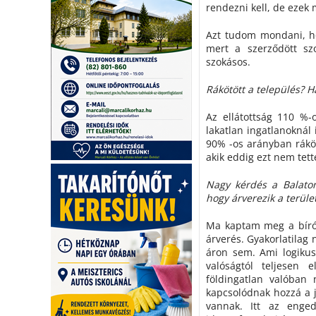
rendezni kell, de ezek
Azt tudom mondani, ho
mert a szerződött sz
szokásos.
Rákötött a település? H
Az ellátottság 110 %-
lakatlan ingatlanoknál 
90% -os arányban ráköt
akik eddig ezt nem tet
Nagy kérdés a Balaton
hogy árverezik a terüle
Ma kaptam meg a bírósá
árverés. Gyakorlatilag 
áron sem. Ami logikus
valóságtól teljesen
földingatlan valóban 
kapcsolódnak hozzá a j
vannak. Itt az enge