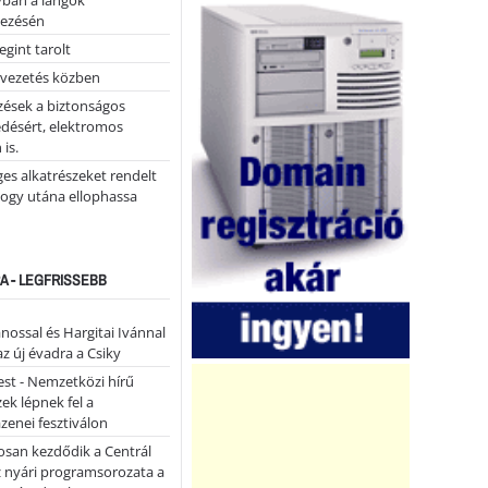
yban a lángok
ezésén
gint tarolt
 vezetés közben
zések a biztonságos
désért, elektromos
 is.
ges alkatrészeket rendelt
hogy utána ellophassa
A - LEGFRISSEBB
ánossal és Hargitai Ivánnal
az új évadra a Csiky
st - Nemzetközi hírű
k lépnek fel a
enei fesztiválon
san kezdődik a Centrál
z nyári programsorozata a