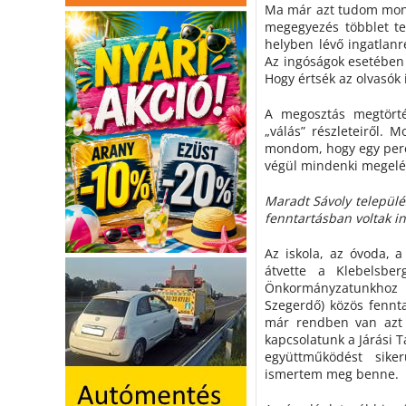
Ma már azt tudom mond
megegyezés többlet te
helyben lévő ingatlanr
Az ingóságok esetében
Hogy értsék az olvasók 
A megosztás megtörté
„válás” részleteiről. 
mondom, hogy egy perc
végül mindenki megelé
Maradt Sávoly települé
fenntartásban voltak in
Az iskola, az óvoda, 
átvette a Klebelsbe
Önkormányzatunkhoz 
Szegerdő) közös fennt
már rendben van azt 
kapcsolatunk a Járási T
együttműködést siker
ismertem meg benne.