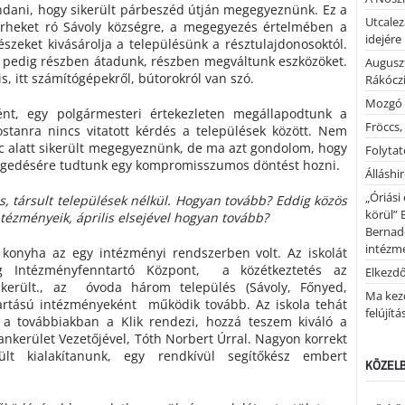
ani, hogy sikerült párbeszéd útján megegyeznünk. Ez a
Utcalez
rheket ró Sávoly községre, a megegyezés értelmében a
idejére
észeket kivásárolja a településünk a résztulajdonosoktól.
 pedig részben átadunk, részben megváltunk eszközöket.
Auguszt
is, itt számítógépekről, bútorokról van szó.
Rákóczi
Mozgó 
nt, egy polgármesteri értekezleten megállapodtunk a
Fröccs,
Mostanra nincs vitatott kérdés a települések között. Nem
 alatt sikerült megegyeznünk, de ma azt gondolom, hogy
Folytató
gedésére tudtunk egy kompromisszumos döntést hozni.
Álláshi
„Óriási
s, társult települések nélkül. Hogyan tovább? Eddig közös
körül” 
tézményeik, április elsejével hogyan tovább?
Bernad
intézm
a konyha az egy intézményi rendszerben volt. Az iskolát
rg Intézményfenntartó Központ, a közétkeztetés az
Elkezd
került., az óvoda három település (Sávoly, Főnyed,
Ma kez
artású intézményeként működik tovább. Az iskola tehát
felújítá
a továbbiakban a Klik rendezi, hozzá teszem kiváló a
ankerület Vezetőjével, Tóth Norbert Úrral. Nagyon korrekt
ült kialakítanunk, egy rendkívül segítőkész embert
KÖZELB