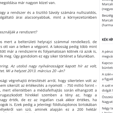
 megoldása már nagyon közel van.
Marcal
(negyed
gy a rendszer és a tisztító Sávoly számára nullszaldós,
Beszélg
olgáltató árai alacsonyabbak, mint a környezetünkben
Marcal
(harmad
asználják a rendszert?
KÉK HÍ
os mert a belterületi helyrajzi számmal rendelkező, de
is ott van a telken a végpont. A lakosság pedig több mint
ött már a rendszerre és folyamatosan kötnek rá azok is,
A pénz
ték meg. Úgy gondolom ez egy siker történet a falunkban.
megvás
Kapcsol
ring. Az utolsó nagy nyilvánosságot kapott hír az volt,
büntető
tet. Mi a helyzet 2013. március 20 –án?
A szén-
a figye
gi végrehajtó értesítését arról, hogy sikertelen volt az
nem sikerült az értékesítés a nyomott - 750 millió forint –
A szél 
, mert ellentétben a médiafelhajtás során elhangzott a
dolgát 
 elrugaszkodott hírekkel szemben a tény az, hogy a
Összeü
nagy érték, de ez az ingatlan csak akkor értékes, ha
Nagya
ogok is. Ezek pedig a jelenlegi földtulajdonos birtokában
Négy te
délyekről van szó, aminek alapján ez a 200 hektár