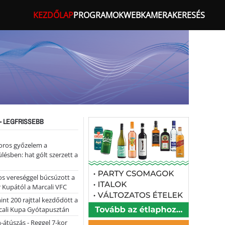
KEZDŐLAP
PROGRAMOK
WEBKAMERA
KERESÉS
- LEGFRISSEBB
oros győzelem a
ülésben: hat gólt szerzett a
s vereséggel búcsúzott a
 Kupától a Marcali VFC
nt 200 rajttal kezdődött a
cali Kupa Gyótapusztán
-átúszás - Reggel 7-kor