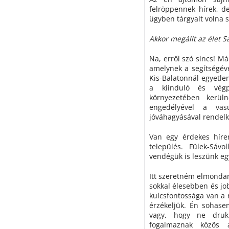
felröppennek hírek, d
ügyben tárgyalt volna 
Akkor megállt az élet S
Na, erről szó sincs! Má
amelynek a segítségév
Kis-Balatonnál egyetle
a kiinduló és végp
környezetében kerül
engedélyével a va
jóváhagyásával rendelke
Van egy érdekes híre
település. Fülek-Sáv
vendégük is leszünk eg
Itt szeretném elmonda
sokkal élesebben és job
kulcsfontossága van a
érzékeljük. Én sohase
vagy, hogy ne druk
fogalmaznak közös 