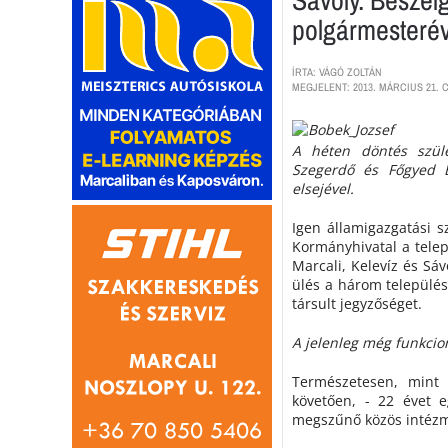
polgármesterév
ÍRTA: VÁGÓ ZOLTÁN
MEGJELENT: 2013. MÁRCIUS 21. 
A héten döntés szüle
Szegerdő és Főgyed Ba
elsejével.
Igen államigazgatási 
Kormányhivatal a tele
Marcali, Kelevíz és Sáv
ülés a három település 
társult jegyzőséget.
A jelenleg még funkcio
Természetesen, mint 
követően, - 22 évet
megszűnő közös intézmé