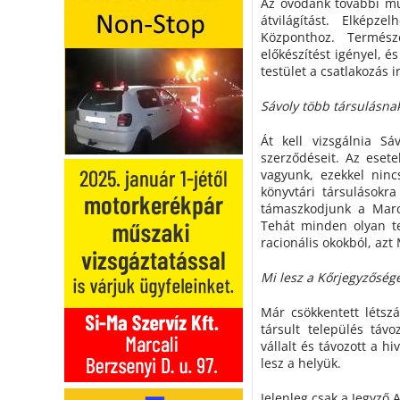
Az óvodánk további mű
átvilágítást. Elképz
Központhoz. Termés
előkészítést igényel, é
testület a csatlakozás
Sávoly több társulásnak
Át kell vizsgálnia S
szerződéseit. Az eset
vagyunk, ezekkel ninc
könyvtári társulásokr
támaszkodjunk a Marca
Tehát minden olyan te
racionális okokból, azt
Mi lesz a Kőrjegyzőség
Már csökkentett létsz
társult település táv
vállalt és távozott a h
lesz a helyük.
Jelenleg csak a Jegyző 