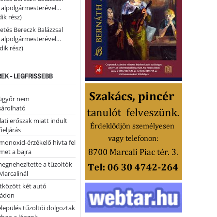
i alpolgármesterével…
ik rész)
etés Bereczk Balázzsal
i alpolgármesterével…
ik rész)
REK - LEGFRISSEBB
ügyőr nem
árolható
ati erőszak miatt indult
eljárás
monoxid-érzékelő hívta fel
lmet a bajra
megnehezítette a tűzoltók
Marcalinál
tközött két autó
tádon
lepülés tűzoltói dolgoztak