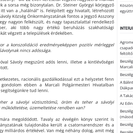
ek a sorsa még bizonytalan. Dr. Steiner Györgyi körjegyző
Köszönj
 itt van a „halálnál” is. Felépített egy hivatalt, létrehozott
együtt
 Sávoly Község Önkormányzatának fontos a Jegyző Asszony
egy nagyon felkészült, és nagy tapasztalattal rendelkező
mber, aki több nagy értékű beruházás szakhatósági
INTERJ
nkát végzett a települések érdekében.
Agrome
or a konszolidáció eredményeképpen pozitív mérleggel
csapadé
 Sávolynak nincs adóssága.
feltölt
Beszélg
ióval Sávoly megszűnt adós lenni, illetve a kintlévőségei
Marcal
tott.
Beszélg
tkezetes, racionális gazdálkodással ezt a helyzetet fenn
A Bálin
zt gondolom ebben a Marcali Polgármesteri Hivatalban
Diákpa
segítségünkre tud lenni.
A Takác
her a sávolyi víztisztítómű, öröm és teher a sávolyi
Az Edi
k működtetése, üzemeltetése rendben van?
Beszélg
(másodi
mára megoldódott. Tavaly az évvégén könyv szerint is
Beszélg
nyzatának tulajdonába került a csatornarendszer és a
 egy milliárdos értékével. Van még néhány dolog, amit még
Beszélg