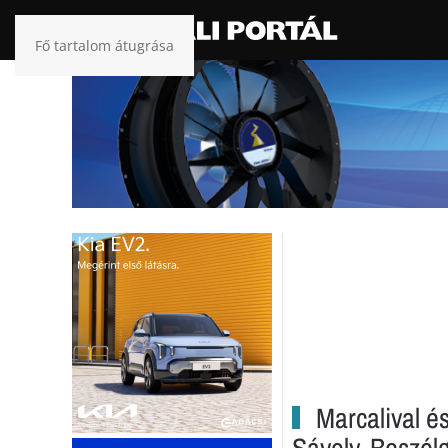
Fő tartalom átugrása
Marcalival és
Sávoly. Beszél