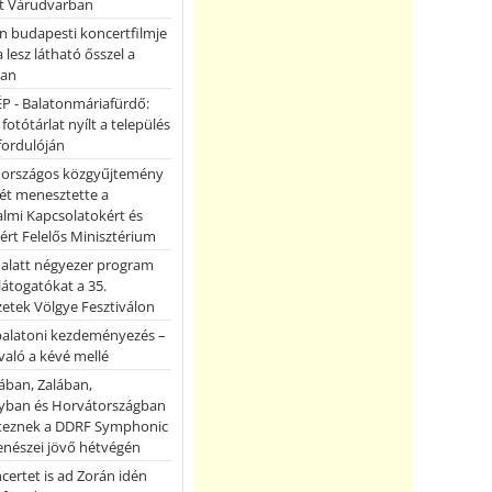
et Várudvarban
n budapesti koncertfilmje
a lesz látható ősszel a
ban
P - Balatonmáriafürdő:
 fotótárlat nyílt a település
fordulóján
országos közgyűjtemény
ét menesztette a
lmi Kapcsolatokért és
ért Felelős Minisztérium
 alatt négyezer program
 látogatókat a 35.
etek Völgye Fesztiválon
balatoni kezdeményezés –
való a kévé mellé
ában, Zalában,
ban és Horvátországban
teznek a DDRF Symphonic
enészei jövő hétvégén
certet is ad Zorán idén