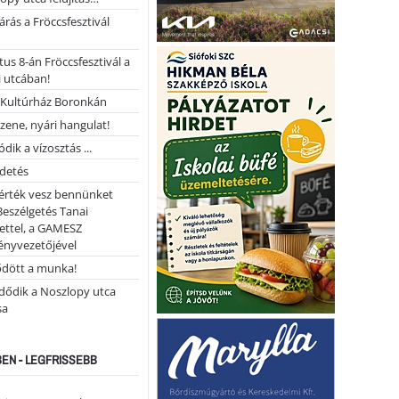
árás a Fröccsfesztivál
us 8-án Fröccsfesztivál a
 utcában!
Kultúrház Boronkán
 zene, nyári hangulat!
dik a vízosztás ...
rdetés
 érték vesz bennünket
Beszélgetés Tanai
ettel, a GAMESZ
ényvezetőjével
ődött a munka!
dődik a Noszlopy utca
sa
EN - LEGFRISSEBB