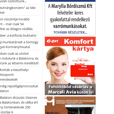
vizet osztottunk...
pisztrángkonzerv" az idei
tel
on vízszintje tovább
t – már csak 54
ter az átlagos vízállás
er: a kútfúrás buktatói
 új munkatársait a Somogy
yei Kormányhivatal
bban csak az utolsó
 indulunk a Balatonra, és
ünk az éttermi mirelitből
tották a Keszthelyi
 központi
erendezését
ndig repülőgéproncsokat
Balaton
l Balaton-átúszás: tízezres
 Balatonban, és célba ért
ny történetének 250
 úszója is