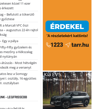
lőzetesen közel 11 ezer
 érkezett
ag – Befutott a tókerülő
y győztese
lt a Marcali VFC őszi
sa – augusztus 22-én rajtol
okság
 – Egy a pálya
Fifty-Fifty győzelem és
as mezőny a Kékszalag
ál nyitányán
n-átúszás - Most hétvégén
ndezik meg a versenyt
atos lesz a Somogy
ei I. osztály, 16 együttes
 II. osztályban
NK - LEGFRISSEBB
opy utca felújítás…