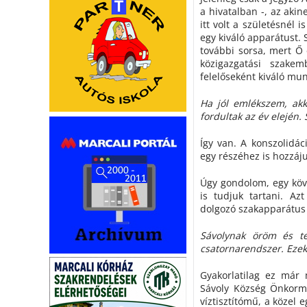
a hivatalban -, az akin
itt volt a születésnél is
egy kiváló apparátust.
további sorsa, mert Ő 
közigazgatási szake
felelőseként kiváló mu
Ha jól emlékszem, akk
fordultak az év elején.
Így van. A konszolidác
egy részéhez is hozzáju
Úgy gondolom, egy köve
is tudjuk tartani. A
dolgozó szakapparátus 
Sávolynak öröm és te
csatornarendszer. Eze
Gyakorlatilag ez már 
Sávoly Község Önkormá
víztisztítómű, a közel