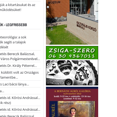
ük a kitartásukat és az
működésüket!
ÚK - LEGFRISSEBB
teorológia: a sok
k segíti a talajok
ődését
etés Bereczk Balázzsal,
i Város Polgármesterével…
etés Dr. Király Péterrel…
t küldött volt az Országos
rlamentbe…
s Laci bácsi lánya…
na…
etés id. Kőrösi Andrással…
k rész)
etés id. Kőrösi Andrással…
etés Bereczk Balázzsal