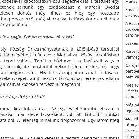
ködésével kapcsolatban szükségesnek lát a testület egy
Hűsítő 
elhetőnek tartunk egy csatlakozást a Marcali Óvodai
Friss "
zetesen döntés még nincs, ez még egy hosszabb
strandé
s hát persze erről még Marcalival is tárgyalnunk kell, ha a
A Balat
 irányába lépne.
csökken
centimé
 is a tagja. Ebben történik változás?
Szakemb
ávoly Község Önkormányzatának a különböző társulási
Keresi
ek többségében már eleve Marcalival közös társulásban
Vármeg
s tenni valónk. Tehát a háziorvosi, a fogászati vagy a
G7: úja
a gondolok, de mostantól nekünk elemi érdekünk, hogy
percben
li polgármesteri Hivatal szakapparátusának tudására.
nem kér
vékenységet, amit nekünk társulásban érdemes ellátni
 Marcalival közösen tervezzük megtenni.
Megjaví
Kórház
en eddig dolgozókkal?
klímab
Még mi
ámmal kezdtük az évet. Az egy évvel korábbi létszám a
rejt a 
ozásával már eleve lecsökkent, volt aki külföldi munkát
44. Lid
ivatalból. A jelenleg is nálunk dolgozóknak úgy látom meg
tömeg a
a verse
ezredik
Asszony, - aki 22 éven keresztül végzett nagyszerű munkát