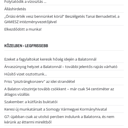
Folytatódik a vízosztás ...
Álláshirdetés
„Óriási érték vesz bennünket körül” Beszélgetés Tanai Bernadettel, a
GAMESZ intézményvezetőjével
Elkezdődött a munka!
KÖZELBEN - LEGFRISSEBB
Ezeket a fagylaltokat keresik hőség idején a Balatonnál
Árvaszúnyog helyzet a Balatonnál – további jelentős rajzás várható
Hűsítő vizet osztottunk...
Friss "pisztrángkonzerv" az idei strandétel
A Balaton vízszintje tovább csökkent – már csak 54 centiméter az
átlagos vízállás
Szakember: a kútfúrás buktatói
Keresi új munkatársait a Somogy Vármegyei Kormányhivatal
G7: újabban csak az utolsó percben indulunk a Balatonra, és nem
kérünk az éttermi mirelitből