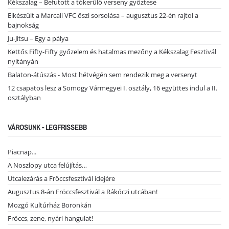
Kékszalag – Befutott a tókerülő verseny győztese
Elkészült a Marcali VFC őszi sorsolása – augusztus 22-én rajtol a
bajnokság
Ju-Jitsu – Egy a pálya
Kettős Fifty-Fifty győzelem és hatalmas mezőny a Kékszalag Fesztivál
nyitányán
Balaton-átúszás - Most hétvégén sem rendezik meg a versenyt
12 csapatos lesz a Somogy Vármegyei I. osztály, 16 együttes indul a II.
osztályban
VÁROSUNK - LEGFRISSEBB
Piacnap...
A Noszlopy utca felújítás…
Utcalezárás a Fröccsfesztivál idejére
Augusztus 8-án Fröccsfesztivál a Rákóczi utcában!
Mozgó Kultúrház Boronkán
Fröccs, zene, nyári hangulat!