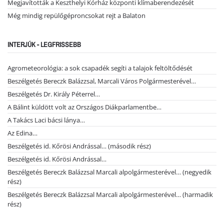
Megjavították a Keszthelyi Kórház központi klímaberendezését
Még mindig repülőgéproncsokat rejt a Balaton
INTERJÚK - LEGFRISSEBB
Agrometeorológia: a sok csapadék segíti a talajok feltöltődését
Beszélgetés Bereczk Balázzsal, Marcali Város Polgármesterével…
Beszélgetés Dr. Király Péterrel…
A Bálint küldött volt az Országos Diákparlamentbe…
A Takács Laci bácsi lánya…
Az Edina…
Beszélgetés id. Kőrösi Andrással… (második rész)
Beszélgetés id. Kőrösi Andrással…
Beszélgetés Bereczk Balázzsal Marcali alpolgármesterével… (negyedik
rész)
Beszélgetés Bereczk Balázzsal Marcali alpolgármesterével… (harmadik
rész)