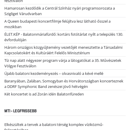
fesztiválon
Hamarosan kezdődik a Centrál Színház nyári programsorozata a
Szigliget Várudvarban
A Queen budapesti koncertfilmje felújítva lesz látható ősszel a
mozikban
ÉLET.KÉP - Balatonmáriafürdő: kortárs fotótárlat nyílt a település 130.
évfordulóján
Három országos közgyűjtemény vezetőjét menesztette a Társadalmi
Kapcsolatokért és Kultúráért Felelős Minisztérium
Tíz nap alatt négyezer program várja a látogatókat a 35. Művészetek
Völgye Fesztiválon
Újabb balatoni kezdeményezés – olvasnivaló a kévé mellé
Baranyában, Zalában, Somogyban és Horvátországban koncerteznek
a DDRF Symphonic Band zenészei jövő hétvégén
Két koncertet is ad Zorán idén Balatonfüreden
MTI - LEGFRISSEBB
Elkészültek a tervek a balatoni térség komplex víziközmű-