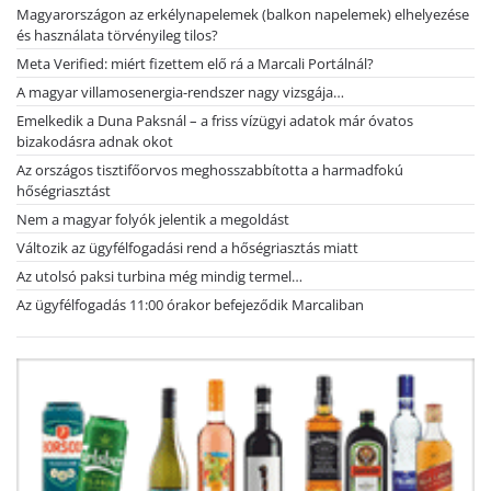
Magyarországon az erkélynapelemek (balkon napelemek) elhelyezése
és használata törvényileg tilos?
Meta Verified: miért fizettem elő rá a Marcali Portálnál?
A magyar villamosenergia-rendszer nagy vizsgája…
Emelkedik a Duna Paksnál – a friss vízügyi adatok már óvatos
bizakodásra adnak okot
Az országos tisztifőorvos meghosszabbította a harmadfokú
hőségriasztást
Nem a magyar folyók jelentik a megoldást
Változik az ügyfélfogadási rend a hőségriasztás miatt
Az utolsó paksi turbina még mindig termel…
Az ügyfélfogadás 11:00 órakor befejeződik Marcaliban