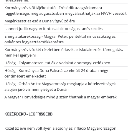
fejlesztéséhez
Kormányszóvivői tájékoztató - Erősödik az agrárkamara
függetlensége, még augusztusban megválaszthatják az NVVH vezetőit
Megérkezett az eső a Duna vízgyűjtőjére
Lannert Judit: nagyon fontos a biztonságos tanévkezdés
Energiatakarékosság - Magyar Péter: péntektől nincs szükség az
önkéntes fogyasztáscsökkentésre
Kormányszóvivő: két részletben érkezik az iskolakezdési támogatás,
nem kell igényelni
Hőség - Folyamatosan itatják a vadakat a somogyi erdőkben
Hőség - Kormány: a Duna Paksnál az elmúlt 24 órában négy
centimétert emelkedett
Hőség - Orbán Anita: Magyarország megkapja a kötelezettségek
alapján járó vízmennyiséget a Dunán
A Magyar Honvédségre mindig számíthatnak a magyar emberek
KÖZÉRDEKŰ - LEGFRISSEBB
Közel tíz éve nem volt ilyen alacsony az infláció Magyarországon!