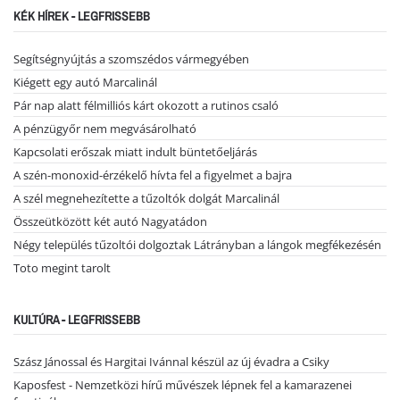
KÉK HÍREK - LEGFRISSEBB
Segítségnyújtás a szomszédos vármegyében
Kiégett egy autó Marcalinál
Pár nap alatt félmilliós kárt okozott a rutinos csaló
A pénzügyőr nem megvásárolható
Kapcsolati erőszak miatt indult büntetőeljárás
A szén-monoxid-érzékelő hívta fel a figyelmet a bajra
A szél megnehezítette a tűzoltók dolgát Marcalinál
Összeütközött két autó Nagyatádon
Négy település tűzoltói dolgoztak Látrányban a lángok megfékezésén
Toto megint tarolt
KULTÚRA - LEGFRISSEBB
Szász Jánossal és Hargitai Ivánnal készül az új évadra a Csiky
Kaposfest - Nemzetközi hírű művészek lépnek fel a kamarazenei