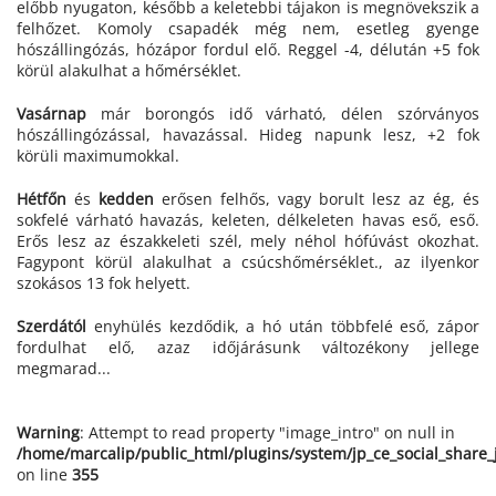
előbb nyugaton, később a keletebbi tájakon is megnövekszik a
felhőzet. Komoly csapadék még nem, esetleg gyenge
hószállingózás, hózápor fordul elő. Reggel -4, délután +5 fok
körül alakulhat a hőmérséklet.
Vasárnap
már borongós idő várható, délen szórványos
hószállingózással, havazással. Hideg napunk lesz, +2 fok
körüli maximumokkal.
Hétfőn
és
kedden
erősen felhős, vagy borult lesz az ég, és
sokfelé várható havazás, keleten, délkeleten havas eső, eső.
Erős lesz az északkeleti szél, mely néhol hófúvást okozhat.
Fagypont körül alakulhat a csúcshőmérséklet., az ilyenkor
szokásos 13 fok helyett.
Szerdától
enyhülés kezdődik, a hó után többfelé eső, zápor
fordulhat elő, azaz időjárásunk változékony jellege
megmarad...
Warning
: Attempt to read property "image_intro" on null in
/home/marcalip/public_html/plugins/system/jp_ce_social_share
on line
355