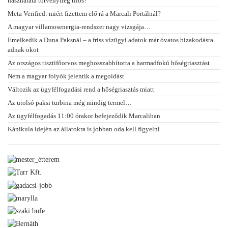
használata törvényileg tilos?
Meta Verified: miért fizettem elő rá a Marcali Portálnál?
A magyar villamosenergia-rendszer nagy vizsgája…
Emelkedik a Duna Paksnál – a friss vízügyi adatok már óvatos bizakodásra
adnak okot
Az országos tisztifőorvos meghosszabbította a harmadfokú hőségriasztást
Nem a magyar folyók jelentik a megoldást
Változik az ügyfélfogadási rend a hőségriasztás miatt
Az utolsó paksi turbina még mindig termel…
Az ügyfélfogadás 11:00 órakor befejeződik Marcaliban
Kánikula idején az állatokra is jobban oda kell figyelni