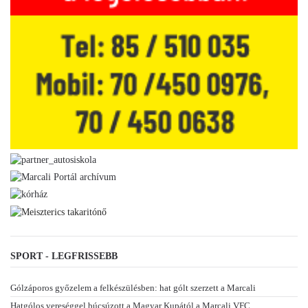
SPORT - LEGFRISSEBB
Gólzáporos győzelem a felkészülésben: hat gólt szerzett a Marcali
Hatgólos vereséggel búcsúzott a Magyar Kupától a Marcali VFC