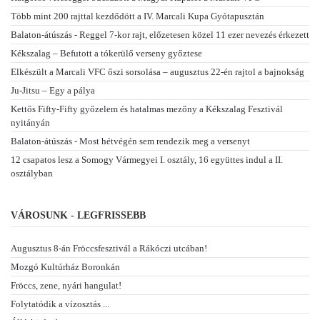
Több mint 200 rajttal kezdődött a IV. Marcali Kupa Gyótapusztán
Balaton-átúszás - Reggel 7-kor rajt, előzetesen közel 11 ezer nevezés érkezett
Kékszalag – Befutott a tókerülő verseny győztese
Elkészült a Marcali VFC őszi sorsolása – augusztus 22-én rajtol a bajnokság
Ju-Jitsu – Egy a pálya
Kettős Fifty-Fifty győzelem és hatalmas mezőny a Kékszalag Fesztivál
nyitányán
Balaton-átúszás - Most hétvégén sem rendezik meg a versenyt
12 csapatos lesz a Somogy Vármegyei I. osztály, 16 együttes indul a II.
osztályban
VÁROSUNK - LEGFRISSEBB
Augusztus 8-án Fröccsfesztivál a Rákóczi utcában!
Mozgó Kultúrház Boronkán
Fröccs, zene, nyári hangulat!
Folytatódik a vízosztás ...