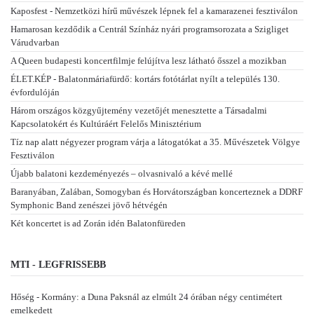
Kaposfest - Nemzetközi hírű művészek lépnek fel a kamarazenei fesztiválon
Hamarosan kezdődik a Centrál Színház nyári programsorozata a Szigliget
Várudvarban
A Queen budapesti koncertfilmje felújítva lesz látható ősszel a mozikban
ÉLET.KÉP - Balatonmáriafürdő: kortárs fotótárlat nyílt a település 130.
évfordulóján
Három országos közgyűjtemény vezetőjét menesztette a Társadalmi
Kapcsolatokért és Kultúráért Felelős Minisztérium
Tíz nap alatt négyezer program várja a látogatókat a 35. Művészetek Völgye
Fesztiválon
Újabb balatoni kezdeményezés – olvasnivaló a kévé mellé
Baranyában, Zalában, Somogyban és Horvátországban koncerteznek a DDRF
Symphonic Band zenészei jövő hétvégén
Két koncertet is ad Zorán idén Balatonfüreden
MTI - LEGFRISSEBB
Hőség - Kormány: a Duna Paksnál az elmúlt 24 órában négy centimétert
emelkedett