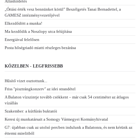
Álláshirdetés
„Óriási érték vesz bennünket körül” Beszélgetés Tanai Bernadettel, a
GAMESZ intézményvezetőjével
Elkezdődött a munka!
Ma kezdődik a Noszlopy utca felújítása
Energiával felelősen
Posta hőségriadó miatti részleges bezárása
KÖZELBEN - LEGFRISSEBB
Hűsítő vizet osztottunk...
Friss "pisztrángkonzerv" az idei strandétel
A Balaton vízszintje tovább csökkent – már csak 54 centiméter az átlagos
vízállás
Szakember: a kútfúrás buktatói
Keresi új munkatársait a Somogy Vármegyei Kormányhivatal
G7: újabban csak az utolsó percben indulunk a Balatonra, és nem kérünk az
éttermi mirelitből