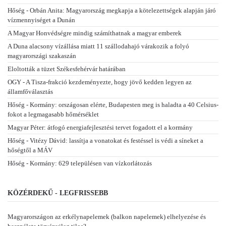
Hőség - Orbán Anita: Magyarország megkapja a kötelezettségek alapján járó
vízmennyiséget a Dunán
A Magyar Honvédségre mindig számíthatnak a magyar emberek
A Duna alacsony vízállása miatt 11 szállodahajó várakozik a folyó
magyarországi szakaszán
Eloltották a tüzet Székesfehérvár határában
OGY - A Tisza-frakció kezdeményezte, hogy jövő kedden legyen az
államfőválasztás
Hőség - Kormány: országosan elérte, Budapesten meg is haladta a 40 Celsius-
fokot a legmagasabb hőmérséklet
Magyar Péter: átfogó energiafejlesztési tervet fogadott el a kormány
Hőség - Vitézy Dávid: lassítja a vonatokat és festéssel is védi a síneket a
hőségtől a MÁV
Hőség - Kormány: 629 településen van vízkorlátozás
KÖZÉRDEKŰ - LEGFRISSEBB
Magyarországon az erkélynapelemek (balkon napelemek) elhelyezése és