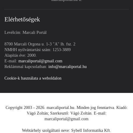
Elérhetőségek
Levélcím: Marcali Portál
8700 Marcali Orgona u. 1-3 "A" lh. fsz. 2
NMHH nyilvántartási szám: 1253-3889
Alapítás éve: 2000.
E-mail:
marcaliportal@gmail.com
Reklámmal kapcsolatban:
info@marcaliportal.hu
Cookie-k használata a weboldalon
Copyright 2003 - 2026. marcaliportal.hu. Minden jog fenntartva. Kiadó:
Vágó Zoltán; Szerkesztő: Vágó Zoltán. E-mail:
marcaliportal@gmail.com
Webtárhely szolgáltató neve: Sybell Informatika Kft.