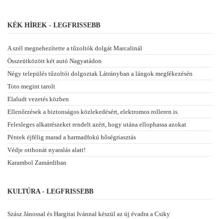
KÉK HÍREK - LEGFRISSEBB
A szél megnehezítette a tűzoltók dolgát Marcalinál
Összeütközött két autó Nagyatádon
Négy település tűzoltói dolgoztak Látrányban a lángok megfékezésén
Toto megint tarolt
Elaludt vezetés közben
Ellenőrzések a biztonságos közlekedésért, elektromos rolleren is.
Felesleges alkatrészeket rendelt azért, hogy utána ellophassa azokat
Péntek éjfélig marad a harmadfokú hőségriasztás
Védje otthonát nyaralás alatt!
Karambol Zamárdiban
KULTÚRA - LEGFRISSEBB
Szász Jánossal és Hargitai Ivánnal készül az új évadra a Csiky