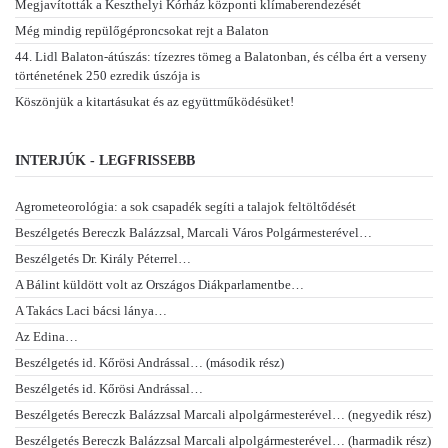
Megjavították a Keszthelyi Kórház központi klímaberendezését
Még mindig repülőgéproncsokat rejt a Balaton
44. Lidl Balaton-átúszás: tízezres tömeg a Balatonban, és célba ért a verseny
történetének 250 ezredik úszója is
Köszönjük a kitartásukat és az együttműködésüket!
INTERJÚK - LEGFRISSEBB
Agrometeorológia: a sok csapadék segíti a talajok feltöltődését
Beszélgetés Bereczk Balázzsal, Marcali Város Polgármesterével…
Beszélgetés Dr. Király Péterrel…
A Bálint küldött volt az Országos Diákparlamentbe…
A Takács Laci bácsi lánya…
Az Edina…
Beszélgetés id. Kőrösi Andrással… (második rész)
Beszélgetés id. Kőrösi Andrással…
Beszélgetés Bereczk Balázzsal Marcali alpolgármesterével… (negyedik rész)
Beszélgetés Bereczk Balázzsal Marcali alpolgármesterével… (harmadik rész)