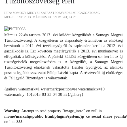
Tűzoltószövetség élén
ÍRTA: SOMOGY MEGYEI KATASZTRÓFAVÉDELMI IGAZGATÓSÁG
MEGJELENT: 2013. MÁRCIUS 23. SZOMBAT, 04:29
Március 22-én tartotta 2013. évi küldött közgyűlését a Somogy Megyei
Tűzoltószövetség. A közgyűlésen az alapszabály értelmében az elnökség
beszámolt a 2012. évi tevékenységről és napirendre került a 2012. évi
gazdálkodás is. Ezt követően megtárgyalták a 2013. évi munkatervet és
elfogadták a költségvetést. A pénteki küldött közgyűlésen sor került az új
tisztségviselők megválasztására is. A közgyűlés, a Somogy Megyei
Tűzoltószövetség elnökének választotta Heizler Györgyöt, az alelnöki
posztra legtöbb szavazatot Fülöp László kapta. A résztvevők új elnökséget
és Felügyelő Bizottságot is választottak.
{gallery watermark=1 watermark:position=se watermark:x=10
watermark:y=10}2013-03-23-04-30-32{/gallery}
Warning
: Attempt to read property "image_intro" on null in
/home/marcalip/public_html/plugins/system/jp_ce_social_share_joomla/
on line
355