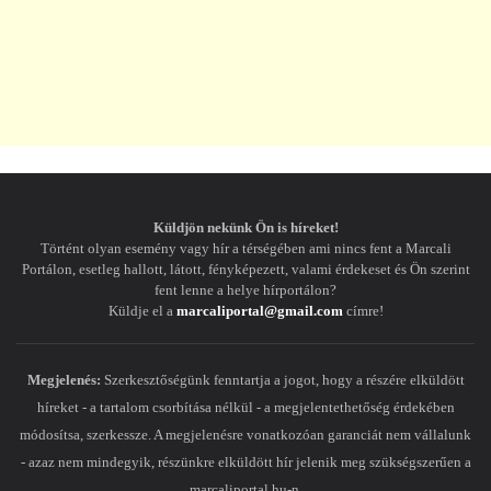
Küldjön nekünk Ön is híreket!
Történt olyan esemény vagy hír a térségében ami nincs fent a Marcali
Portálon, esetleg hallott, látott, fényképezett, valami érdekeset és Ön szerint
fent lenne a helye hírportálon?
Küldje el a
marcaliportal@gmail.com
címre!
Megjelenés:
Szerkesztőségünk fenntartja a jogot, hogy a részére elküldött
híreket - a tartalom csorbítása nélkül - a megjelentethetőség érdekében
módosítsa, szerkessze. A megjelenésre vonatkozóan garanciát nem vállalunk
- azaz nem mindegyik, részünkre elküldött hír jelenik meg szükségszerűen a
marcaliportal.hu-n.