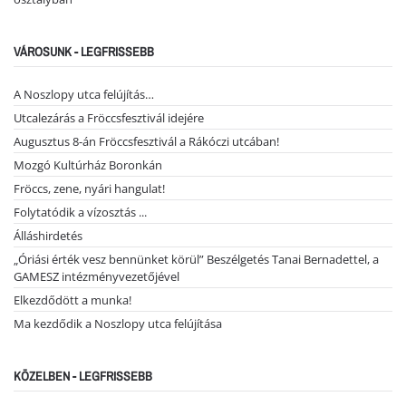
VÁROSUNK - LEGFRISSEBB
A Noszlopy utca felújítás…
Utcalezárás a Fröccsfesztivál idejére
Augusztus 8-án Fröccsfesztivál a Rákóczi utcában!
Mozgó Kultúrház Boronkán
Fröccs, zene, nyári hangulat!
Folytatódik a vízosztás ...
Álláshirdetés
„Óriási érték vesz bennünket körül” Beszélgetés Tanai Bernadettel, a
GAMESZ intézményvezetőjével
Elkezdődött a munka!
Ma kezdődik a Noszlopy utca felújítása
KÖZELBEN - LEGFRISSEBB