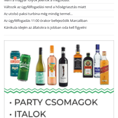
Nem a magyar folyók jelentik a megoldást
Változik az ügyfélfogadási rend a hőségriasztás miatt
Az utolsó paksi turbina még mindig termel…
Az ügyfélfogadás 11:00 órakor befejeződik Marcaliban
Kánikula idején az állatokra is jobban oda kell figyelni