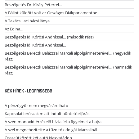
Beszélgetés Dr. Király Péterrel…
A Bálint küldött volt az Országos Diákparlamentbe…
A Takács Laci bácsi lánya…
Az Edina…
Beszélgetés id. Kőrösi Andrással… (második rész)
Beszélgetés id. Kőrösi Andrással…
Beszélgetés Bereczk Balázzsal Marcali alpolgármesterével… (negyedik
rész)
Beszélgetés Bereczk Balázzsal Marcali alpolgármesterével… (harmadik
rész)
KÉK HÍREK - LEGFRISSEBB
A pénzügyőr nem megvásárolható
Kapcsolati erőszak miatt indult büntetőeljárás
A szén-monoxid-érzékelő hívta fel a figyelmet a bajra
A szél megnehezítette a tűzoltók dolgát Marcalinál
Összeütközött két autó Nagyatádon