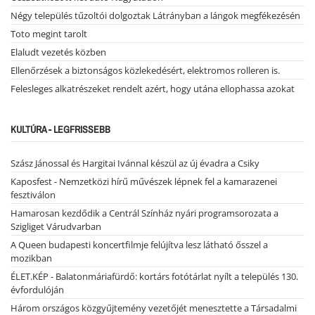
Négy település tűzoltói dolgoztak Látrányban a lángok megfékezésén
Toto megint tarolt
Elaludt vezetés közben
Ellenőrzések a biztonságos közlekedésért, elektromos rolleren is.
Felesleges alkatrészeket rendelt azért, hogy utána ellophassa azokat
KULTÚRA - LEGFRISSEBB
Szász Jánossal és Hargitai Ivánnal készül az új évadra a Csiky
Kaposfest - Nemzetközi hírű művészek lépnek fel a kamarazenei
fesztiválon
Hamarosan kezdődik a Centrál Színház nyári programsorozata a
Szigliget Várudvarban
A Queen budapesti koncertfilmje felújítva lesz látható ősszel a
mozikban
ÉLET.KÉP - Balatonmáriafürdő: kortárs fotótárlat nyílt a település 130.
évfordulóján
Három országos közgyűjtemény vezetőjét menesztette a Társadalmi