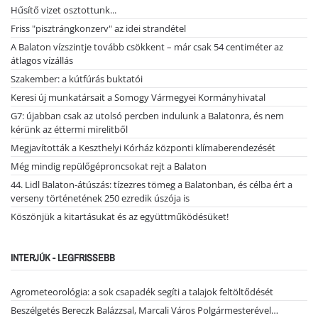
Hűsítő vizet osztottunk...
Friss "pisztrángkonzerv" az idei strandétel
A Balaton vízszintje tovább csökkent – már csak 54 centiméter az
átlagos vízállás
Szakember: a kútfúrás buktatói
Keresi új munkatársait a Somogy Vármegyei Kormányhivatal
G7: újabban csak az utolsó percben indulunk a Balatonra, és nem
kérünk az éttermi mirelitből
Megjavították a Keszthelyi Kórház központi klímaberendezését
Még mindig repülőgéproncsokat rejt a Balaton
44. Lidl Balaton-átúszás: tízezres tömeg a Balatonban, és célba ért a
verseny történetének 250 ezredik úszója is
Köszönjük a kitartásukat és az együttműködésüket!
INTERJÚK - LEGFRISSEBB
Agrometeorológia: a sok csapadék segíti a talajok feltöltődését
Beszélgetés Bereczk Balázzsal, Marcali Város Polgármesterével…