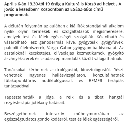
Április 6-án 13.30-tól 19 óráig a Kulturális Korzó ad helyet „ A
jövőd a kezedben" Központban az EGÉSZ-SÉG! című
programnak.
A délután folyamán az aulában a kiállítók standjainál alkalom
nyílik olyan termékek és szolgáltatások megismerésére,
amelyek test és lélek egészségét szolgálják. Kóstolható és
vásárolható lesz ganodermás kávé, gyógyteák, gyógyfüvek,
paleolit élelmiszerek, Varga Gábor gyógygomba kivonatai. Az
asztaloknál kecsketejes, olívaolajas kozmetikumok, gyógyító
ásványékszerek és csodaszép mandalák között válogathatnak.
Tanácsokat kérhetnek asztrológustól, kineziológustól. Részt
vehetnek ingyenes hallásvizsgálaton, konzultálhatnak
fülakupunktúrás addiktológussal, és BEMER terápiás
tanácsadóval.
Tapasztalhatják a jóga, a reiki és a tibeti hangtál
rezgésterápia jótékony hatásait.
Beszélgethetnek interaktív műhelymunkában az
egészségtudatos gondolkodásról, test és lélek egészségéről.