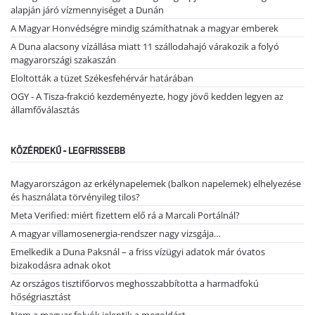
alapján járó vízmennyiséget a Dunán
A Magyar Honvédségre mindig számíthatnak a magyar emberek
A Duna alacsony vízállása miatt 11 szállodahajó várakozik a folyó
magyarországi szakaszán
Eloltották a tüzet Székesfehérvár határában
OGY - A Tisza-frakció kezdeményezte, hogy jövő kedden legyen az
államfőválasztás
KÖZÉRDEKŰ - LEGFRISSEBB
Magyarországon az erkélynapelemek (balkon napelemek) elhelyezése
és használata törvényileg tilos?
Meta Verified: miért fizettem elő rá a Marcali Portálnál?
A magyar villamosenergia-rendszer nagy vizsgája…
Emelkedik a Duna Paksnál – a friss vízügyi adatok már óvatos
bizakodásra adnak okot
Az országos tisztifőorvos meghosszabbította a harmadfokú
hőségriasztást