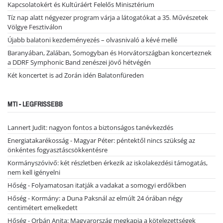
Kapcsolatokért és Kultúráért Felelős Minisztérium
Tíz nap alatt négyezer program várja a látogatókat a 35. Művészetek
Völgye Fesztiválon
Újabb balatoni kezdeményezés – olvasnivaló a kévé mellé
Baranyában, Zalában, Somogyban és Horvátországban koncerteznek
a DDRF Symphonic Band zenészei jövő hétvégén
Két koncertet is ad Zorán idén Balatonfüreden
MTI - LEGFRISSEBB
Lannert Judit: nagyon fontos a biztonságos tanévkezdés
Energiatakarékosság - Magyar Péter: péntektől nincs szükség az
önkéntes fogyasztáscsökkentésre
Kormányszóvivő: két részletben érkezik az iskolakezdési támogatás,
nem kell igényelni
Hőség - Folyamatosan itatják a vadakat a somogyi erdőkben
Hőség - Kormány: a Duna Paksnál az elmúlt 24 órában négy
centimétert emelkedett
Hőség - Orbán Anita: Magyarország megkapja a kötelezettségek