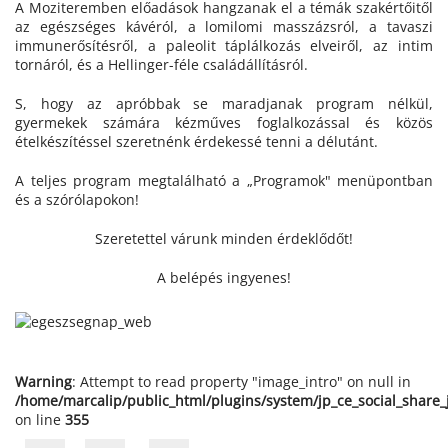
A Moziteremben előadások hangzanak el a témák szakértőitől
az egészséges kávéról, a lomilomi masszázsról, a tavaszi
immunerősítésről, a paleolit táplálkozás elveiről, az intim
tornáról, és a Hellinger-féle családállításról.
S, hogy az apróbbak se maradjanak program nélkül,
gyermekek számára kézműves foglalkozással és közös
ételkészítéssel szeretnénk érdekessé tenni a délutánt.
A teljes program megtalálható a „Programok" menüpontban
és a szórólapokon!
Szeretettel várunk minden érdeklődőt!
A belépés ingyenes!
Warning
: Attempt to read property "image_intro" on null in
/home/marcalip/public_html/plugins/system/jp_ce_social_share
on line
355