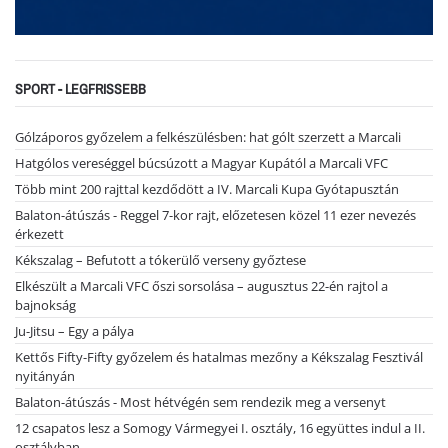
SPORT - LEGFRISSEBB
Gólzáporos győzelem a felkészülésben: hat gólt szerzett a Marcali
Hatgólos vereséggel búcsúzott a Magyar Kupától a Marcali VFC
Több mint 200 rajttal kezdődött a IV. Marcali Kupa Gyótapusztán
Balaton-átúszás - Reggel 7-kor rajt, előzetesen közel 11 ezer nevezés
érkezett
Kékszalag – Befutott a tókerülő verseny győztese
Elkészült a Marcali VFC őszi sorsolása – augusztus 22-én rajtol a
bajnokság
Ju-Jitsu – Egy a pálya
Kettős Fifty-Fifty győzelem és hatalmas mezőny a Kékszalag Fesztivál
nyitányán
Balaton-átúszás - Most hétvégén sem rendezik meg a versenyt
12 csapatos lesz a Somogy Vármegyei I. osztály, 16 együttes indul a II.
osztályban