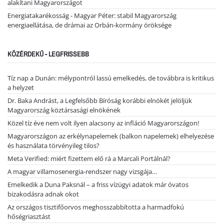
alakítani Magyarországot
Energiatakarékosság - Magyar Péter: stabil Magyarország
energiaellátása, de drámai az Orbán-kormány öröksége
KÖZÉRDEKŰ - LEGFRISSEBB
Tíz nap a Dunán: mélypontról lassú emelkedés, de továbbra is kritikus
a helyzet
Dr. Baka Andrást, a Legfelsőbb Bíróság korábbi elnökét jelöljük
Magyarország köztársasági elnökének
Közel tíz éve nem volt ilyen alacsony az infláció Magyarországon!
Magyarországon az erkélynapelemek (balkon napelemek) elhelyezése
és használata törvényileg tilos?
Meta Verified: miért fizettem elő rá a Marcali Portálnál?
A magyar villamosenergia-rendszer nagy vizsgája…
Emelkedik a Duna Paksnál – a friss vízügyi adatok már óvatos
bizakodásra adnak okot
Az országos tisztifőorvos meghosszabbította a harmadfokú
hőségriasztást