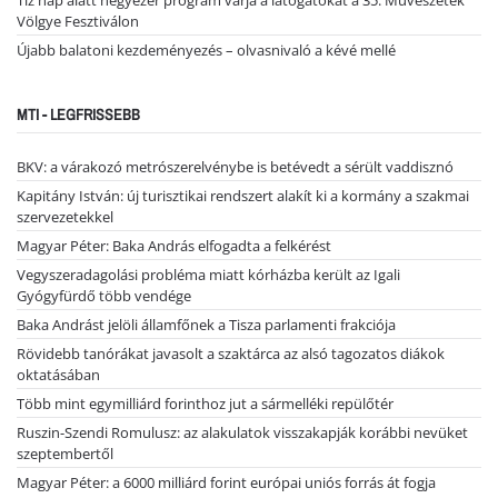
Tíz nap alatt négyezer program várja a látogatókat a 35. Művészetek
Völgye Fesztiválon
Újabb balatoni kezdeményezés – olvasnivaló a kévé mellé
MTI - LEGFRISSEBB
BKV: a várakozó metrószerelvénybe is betévedt a sérült vaddisznó
Kapitány István: új turisztikai rendszert alakít ki a kormány a szakmai
szervezetekkel
Magyar Péter: Baka András elfogadta a felkérést
Vegyszeradagolási probléma miatt kórházba került az Igali
Gyógyfürdő több vendége
Baka Andrást jelöli államfőnek a Tisza parlamenti frakciója
Rövidebb tanórákat javasolt a szaktárca az alsó tagozatos diákok
oktatásában
Több mint egymilliárd forinthoz jut a sármelléki repülőtér
Ruszin-Szendi Romulusz: az alakulatok visszakapják korábbi nevüket
szeptembertől
Magyar Péter: a 6000 milliárd forint európai uniós forrás át fogja