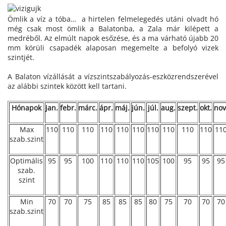
Ömlik a víz a tóba… a hirtelen felmelegedés utáni olvadt hó
még csak most ömlik a Balatonba, a Zala már kilépett a
medréből. Az elmúlt napok esőzése, és a ma várható újabb 20
mm körüli csapadék alaposan megemelte a befolyó vizek
szintjét.
A Balaton vízállását a vízszintszabályozás-eszközrendszerével
az alábbi szintek között kell tartani.
Hónapok
jan.
febr.
márc.
ápr.
máj.
jún.
júl.
aug.
szept.
okt.
nov
Max
110
110
110
110
110
110
110
110
110
110
11
szab.szint
Optimális
95
95
100
110
110
110
105
100
95
95
95
szab.
szint
Min
70
70
75
85
85
85
80
75
70
70
70
szab.szint