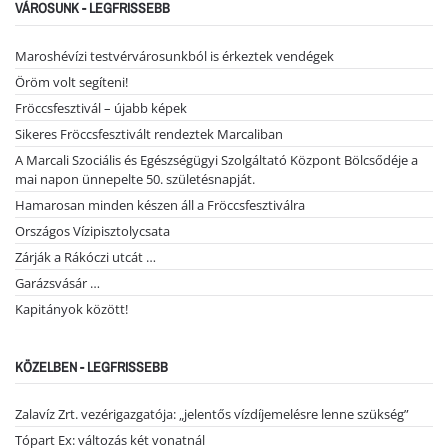
VÁROSUNK - LEGFRISSEBB
Maroshévízi testvérvárosunkból is érkeztek vendégek
Öröm volt segíteni!
Fröccsfesztivál – újabb képek
Sikeres Fröccsfesztivált rendeztek Marcaliban
A Marcali Szociális és Egészségügyi Szolgáltató Központ Bölcsődéje a
mai napon ünnepelte 50. születésnapját.
Hamarosan minden készen áll a Fröccsfesztiválra
Országos Vízipisztolycsata
Zárják a Rákóczi utcát …
Garázsvásár …
Kapitányok között!
KÖZELBEN - LEGFRISSEBB
Zalavíz Zrt. vezérigazgatója: „jelentős vízdíjemelésre lenne szükség”
Tópart Ex: változás két vonatnál