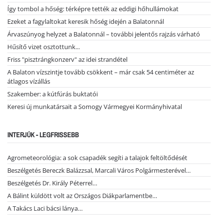
Így tombol a hőség: térképre tették az eddigi hőhullámokat
Ezeket a fagylaltokat keresik hőség idején a Balatonnál
Árvaszúnyog helyzet a Balatonnál – további jelentős rajzás várható
Hűsítő vizet osztottunk...
Friss "pisztrángkonzerv" az idei strandétel
A Balaton vízszintje tovább csökkent – már csak 54 centiméter az
átlagos vízállás
Szakember: a kútfúrás buktatói
Keresi új munkatársait a Somogy Vármegyei Kormányhivatal
INTERJÚK - LEGFRISSEBB
Agrometeorológia: a sok csapadék segíti a talajok feltöltődését
Beszélgetés Bereczk Balázzsal, Marcali Város Polgármesterével…
Beszélgetés Dr. Király Péterrel…
A Bálint küldött volt az Országos Diákparlamentbe…
A Takács Laci bácsi lánya…