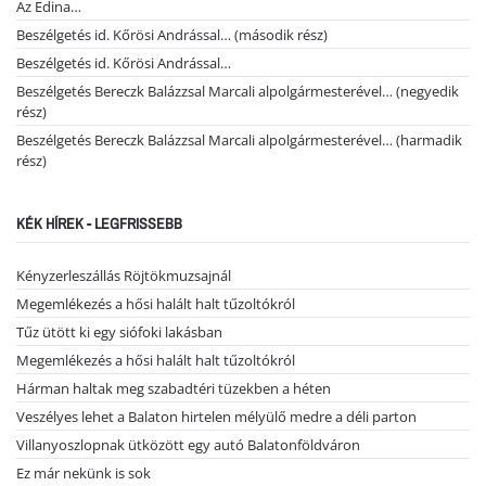
Az Edina…
Beszélgetés id. Kőrösi Andrással… (második rész)
Beszélgetés id. Kőrösi Andrással…
Beszélgetés Bereczk Balázzsal Marcali alpolgármesterével… (negyedik
rész)
Beszélgetés Bereczk Balázzsal Marcali alpolgármesterével… (harmadik
rész)
KÉK HÍREK - LEGFRISSEBB
Kényzerleszállás Röjtökmuzsajnál
Megemlékezés a hősi halált halt tűzoltókról
Tűz ütött ki egy siófoki lakásban
Megemlékezés a hősi halált halt tűzoltókról
Hárman haltak meg szabadtéri tüzekben a héten
Veszélyes lehet a Balaton hirtelen mélyülő medre a déli parton
Villanyoszlopnak ütközött egy autó Balatonföldváron
Ez már nekünk is sok