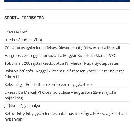
SPORT - LEGFRISSEBB
KÖZLEMÉNY
u12 kosárlabda tábor
Gólzáporos győzelem a felkészülésben: hat gólt szerzett a Marcali
Hatgólos vereséggel búcsúzott a Magyar Kupától a Marcali VFC
Több mint 200 rajttal kezdődött a IV. Marcali Kupa Gyótapusztán
Balaton-átúszás - Reggel 7-kor rajt, előzetesen közel 11 ezer nevezés
érkezett
Kékszalag – Befutott a tókerülő verseny győztese
Elkészült a Marcali VFC őszi sorsolása – augusztus 22-én rajtol a
bajnokság
Ju-Jitsu – Egy a pálya
Kettős Fifty-Fifty győzelem és hatalmas mezőny a Kékszalag Fesztivál
nyitányán