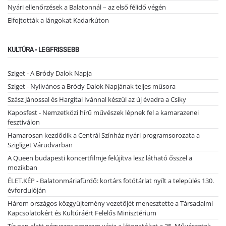
Nyári ellenőrzések a Balatonnál – az első félidő végén
Elfojtották a lángokat Kadarkúton
KULTÚRA - LEGFRISSEBB
Sziget - A Bródy Dalok Napja
Sziget - Nyilvános a Bródy Dalok Napjának teljes műsora
Szász Jánossal és Hargitai Ivánnal készül az új évadra a Csiky
Kaposfest - Nemzetközi hírű művészek lépnek fel a kamarazenei
fesztiválon
Hamarosan kezdődik a Centrál Színház nyári programsorozata a
Szigliget Várudvarban
A Queen budapesti koncertfilmje felújítva lesz látható ősszel a
mozikban
ÉLET.KÉP - Balatonmáriafürdő: kortárs fotótárlat nyílt a település 130.
évfordulóján
Három országos közgyűjtemény vezetőjét menesztette a Társadalmi
Kapcsolatokért és Kultúráért Felelős Minisztérium