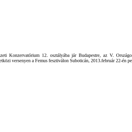
zeti Konzervatórium 12. osztályába jár Budapestre, az V. Ország
etközi versenyen a Femus fesztiválon Suboticán, 2013.február 22-én pedi