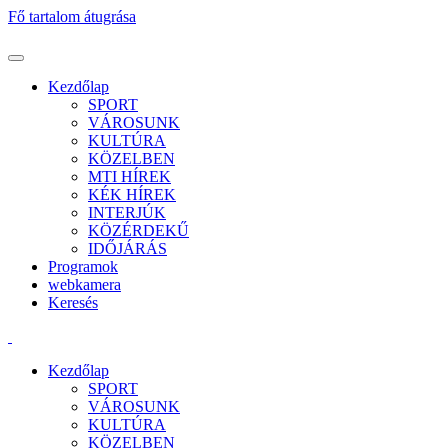
Fő tartalom átugrása
Kezdőlap
SPORT
VÁROSUNK
KULTÚRA
KÖZELBEN
MTI HÍREK
KÉK HÍREK
INTERJÚK
KÖZÉRDEKŰ
IDŐJÁRÁS
Programok
webkamera
Keresés
Kezdőlap
SPORT
VÁROSUNK
KULTÚRA
KÖZELBEN