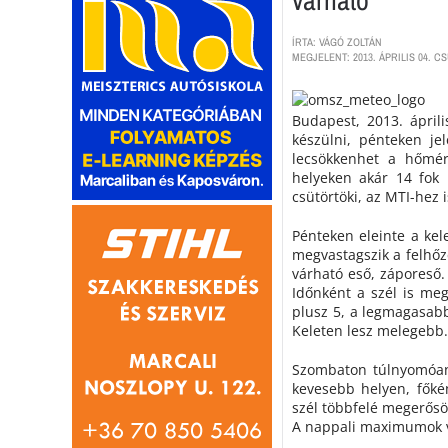
ÍRTA: VÁGÓ ZOLTÁN
MEGJELENT: 2013. ÁPRILIS 04. C
Budapest, 2013. áprili
készülni, pénteken je
lecsökkenhet a hőmér
helyeken akár 14 fok 
csütörtöki, az MTI-hez i
Pénteken eleinte a kel
megvastagszik a felhőze
várható eső, záporeső.
Időnként a szél is me
plusz 5, a legmagasabb
Keleten lesz melegebb.
Szombaton túlnyomóan 
kevesebb helyen, főkén
szél többfelé megerősö
A nappali maximumok vá