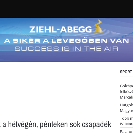
SPORT 
Gólzáp
felkész
Marcali
Hatgólo
Magyar
Több mi
z a hétvégén, pénteken sok csapadék
IV. Mar
Balaton