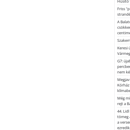
Hűsítő 
Friss "
strandé
A Balat
csökken
centimé
Szakemb
Keresi
Vármeg
G7: úja
percben
nem kér
Megjaví
Kórház
klímab
Még mi
rejt a 
44. Lid
tömeg a
a verse
ezredik