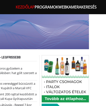
KEZDŐLAP
PROGRAMOK
WEBKAMERA
KERESÉS
- LEGFRISSEBB
oros győzelem a
ülésben: hat gólt szerzett a
s vereséggel búcsúzott a
 Kupától a Marcali VFC
nt 200 rajttal kezdődött a
cali Kupa Gyótapusztán
-átúszás - Reggel 7-kor