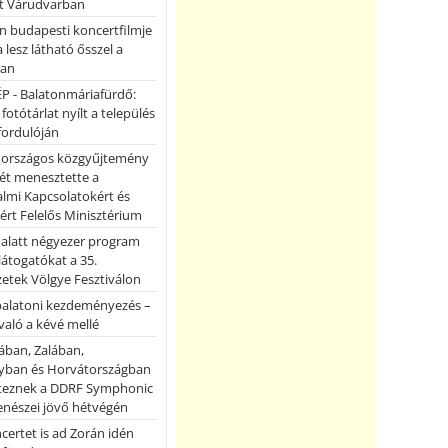
et Várudvarban
n budapesti koncertfilmje
a lesz látható ősszel a
ban
P - Balatonmáriafürdő:
 fotótárlat nyílt a település
fordulóján
országos közgyűjtemény
ét menesztette a
lmi Kapcsolatokért és
ért Felelős Minisztérium
 alatt négyezer program
 látogatókat a 35.
etek Völgye Fesztiválon
balatoni kezdeményezés –
való a kévé mellé
ában, Zalában,
ban és Horvátországban
teznek a DDRF Symphonic
enészei jövő hétvégén
certet is ad Zorán idén