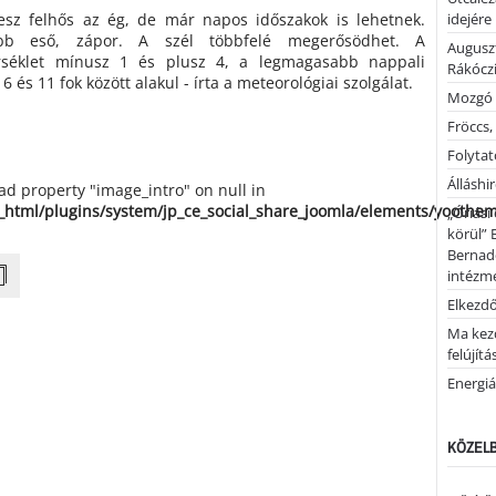
esz felhős az ég, de már napos időszakok is lehetnek.
idejére
ebb eső, zápor. A szél többfelé megerősödhet. A
Auguszt
rséklet mínusz 1 és plusz 4, a legmagasabb nappali
Rákóczi
 és 11 fok között alakul - írta a meteorológiai szolgálat.
Mozgó 
Fröccs,
Folytató
Álláshi
ead property "image_intro" on null in
_html/plugins/system/jp_ce_social_share_joomla/elements/yoothe
„Óriási
körül” 
Bernad
intézm
Elkezd
Ma kez
felújítá
Energiá
KÖZELB