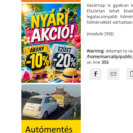
Vasárnap is gyakran l
Elszórtan lehet kis
legalacsonyabb hőmé
hőmérséklet várhatóan 6
{module [99]}
Warning
: Attempt to r
/home/marcalip/public
on line
355