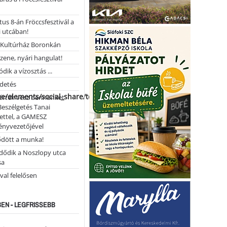
us 8-án Fröccsfesztivál a
 utcában!
Kultúrház Boronkán
 zene, nyári hangulat!
dik a vízosztás ...
rdetés
me/elements/social_share/templates/template.php
 érték vesz bennünket
Beszélgetés Tanai
ettel, a GAMESZ
ényvezetőjével
ődött a munka!
dődik a Noszlopy utca
sa
val felelősen
EN - LEGFRISSEBB