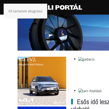
Fő tartalom átugrása
Esős idő les
várható