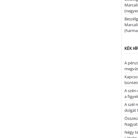
Marcal
(negyed
Beszélg
Marcal
(harmad
KÉK HÍ
A pénz
megvás
Kapcsol
büntető
A szén-
a figye
A szél 
dolgát 
Összeü
Nagya
Négy te