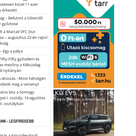
lőzetesen közel 11 ezer
 érkezett
ag – Befutott a tókerülő
y győztese
lt a Marcali VFC őszi
sa – augusztus 22-én rajtol
okság
 – Egy a pálya
Fifty-Fifty győzelem és
as mezőny a Kékszalag
ál nyitányán
n-átúszás - Most hétvégén
ndezik meg a versenyt
atos lesz a Somogy
ei I. osztály, 16 együttes
 II. osztályban
NK - LEGFRISSEBB
árás a Fröccsfesztivál