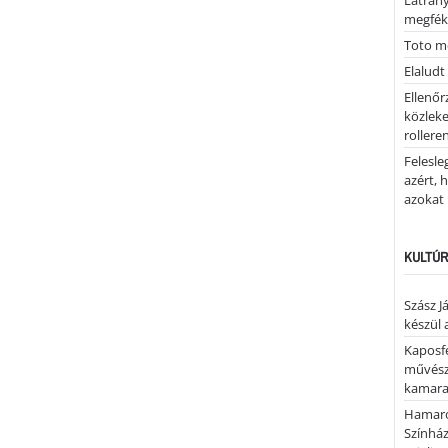
Látrán
megfék
Toto me
Elaludt
Ellenőr
közleke
rolleren
Felesle
azért, 
azokat
KULTÚR
Szász J
készül 
Kaposfe
művésze
kamaraz
Hamaro
Színhá