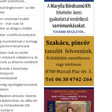
vizet osztottunk...
pisztrángkonzerv" az idei
tel
on vízszintje tovább
t – már csak 54
ter az átlagos vízállás
er: a kútfúrás buktatói
 új munkatársait a Somogy
yei Kormányhivatal
bban csak az utolsó
 indulunk a Balatonra, és
ünk az éttermi mirelitből
tották a Keszthelyi
 központi
erendezését
ndig repülőgéproncsokat
Balaton
l Balaton-átúszás: tízezres
 Balatonban, és célba ért
ny történetének 250
 úszója is