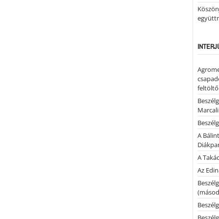
Köszönj
együtt
INTERJ
Agrome
csapadé
feltölt
Beszélg
Marcal
Beszélg
A Bálin
Diákpa
A Takác
Az Edi
Beszélg
(másodi
Beszélg
Beszélg