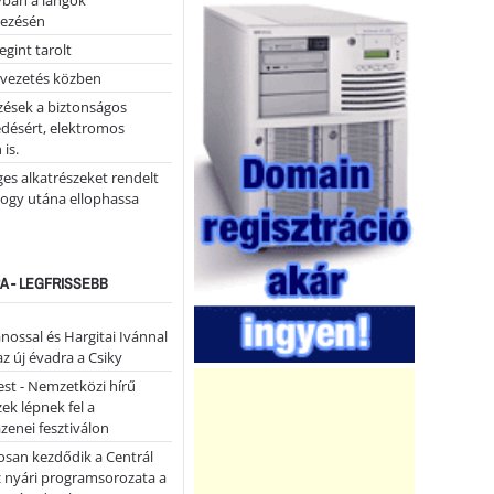
yban a lángok
ezésén
gint tarolt
 vezetés közben
zések a biztonságos
désért, elektromos
 is.
ges alkatrészeket rendelt
hogy utána ellophassa
A - LEGFRISSEBB
ánossal és Hargitai Ivánnal
az új évadra a Csiky
st - Nemzetközi hírű
k lépnek fel a
enei fesztiválon
san kezdődik a Centrál
z nyári programsorozata a