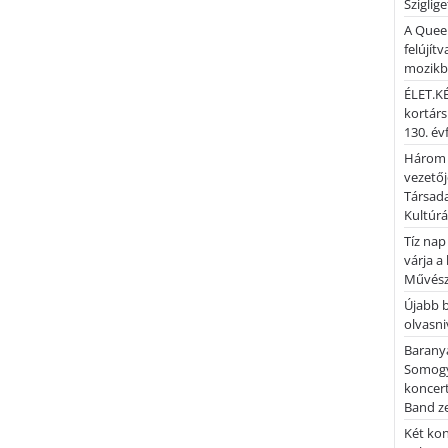
Sziglig
A Quee
felújítv
mozik
ÉLET.KÉ
kortárs
130. év
Három 
vezetőj
Társada
Kultúrá
Tíz nap
várja a
Művész
Újabb 
olvasni
Barany
Somogy
koncer
Band z
Két kon