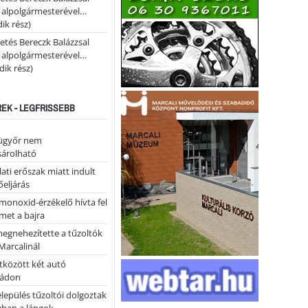
i alpolgármesterével…
ik rész)
etés Bereczk Balázzsal
i alpolgármesterével…
ik rész)
REK - LEGFRISSEBB
ügyőr nem
árolható
ati erőszak miatt indult
eljárás
monoxid-érzékelő hívta fel
lmet a bajra
megnehezítette a tűzoltók
Marcalinál
tközött két autó
tádon
lepülés tűzoltói dolgoztak