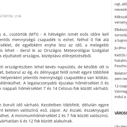
rajt, e
nevezés
SÜTÖRTÖK, 17:09
Kékszal
versen
Elkészü
s 4., csütörtök (MTI) - A hétvégén ismét esős időre kell
sorsolá
lentős mennyiségű csapadék is eshet. Néhol 0 fok alá
a bajn
séklet, de egyébként enyhe lesz az idő, a melegebb
Ju-Jitsu
is lehet - derül ki az Országos Meteorológiai Szolgálat
Kettős 
s eljuttatott országos, középtávú előrejelzéséből.
hatalm
Fesztiv
eti országrészben lehet kevés napsütés, de később ott is
t, beborul az ég, és délnyugat felől ismét egyre többfelé
Balato
 Helyenként jelentős mennyiségű csapadékra van kilátás.
sem re
gélénkülhet. A legalacsonyabb éjszakai hőmérséklet 0 és
12 csap
 nappali hőmérséklet 7 és 14 Celsius-fok között várható.
Vármegy
indul a
borult idő várható. Kezdetben többfelé, délután egyre
t keleten valószínű eső, zápor. Az északi, északnyugati
VÁROSU
dhet. A minimumhőmérséklet 2 és 7 fok között valószínű.
rhatóan 6 és 12 fok között alakulnak.
Utcalez