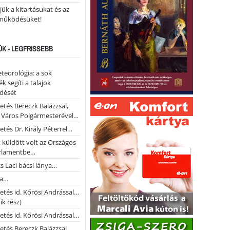
ük a kitartásukat és az
működésüket!
ÚK - LEGFRISSEBB
teorológia: a sok
k segíti a talajok
ődését
etés Bereczk Balázzsal,
i Város Polgármesterével…
etés Dr. Király Péterrel…
t küldött volt az Országos
rlamentbe…
s Laci bácsi lánya…
na…
etés id. Kőrösi Andrással…
k rész)
etés id. Kőrösi Andrással…
etés Bereczk Balázzsal