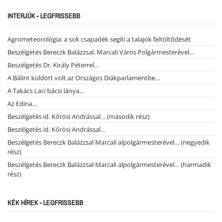
INTERJÚK - LEGFRISSEBB
Agrometeorológia: a sok csapadék segíti a talajok feltöltődését
Beszélgetés Bereczk Balázzsal, Marcali Város Polgármesterével…
Beszélgetés Dr. Király Péterrel…
A Bálint küldött volt az Országos Diákparlamentbe…
A Takács Laci bácsi lánya…
Az Edina…
Beszélgetés id. Kőrösi Andrással… (második rész)
Beszélgetés id. Kőrösi Andrással…
Beszélgetés Bereczk Balázzsal Marcali alpolgármesterével… (negyedik
rész)
Beszélgetés Bereczk Balázzsal Marcali alpolgármesterével… (harmadik
rész)
KÉK HÍREK - LEGFRISSEBB