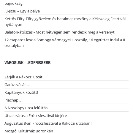
bajnokság
Ju-Jitsu – Egy a pálya
Kettős Fifty-Fifty győzelem és hatalmas mezőny a Kékszalag Fesztivál
nyitányán
Balaton-átúszás - Most hétvégén sem rendezik meg a versenyt
12 csapatos lesz a Somogy Vármegyei I. osztály, 16 együttes indul a II.
osztályban
VÁROSUNK - LEGFRISSEBB
Zárják a Rákóczi utcát …
Garázsvásár …
Kapitányok között!
Piacnap...
A Noszlopy utca felújítás…
Utcalezárás a Fröccsfesztivál idejére
Augusztus 8-án Fröccsfesztivál a Rákóczi utcában!
Mozgó Kultúrház Boronkán