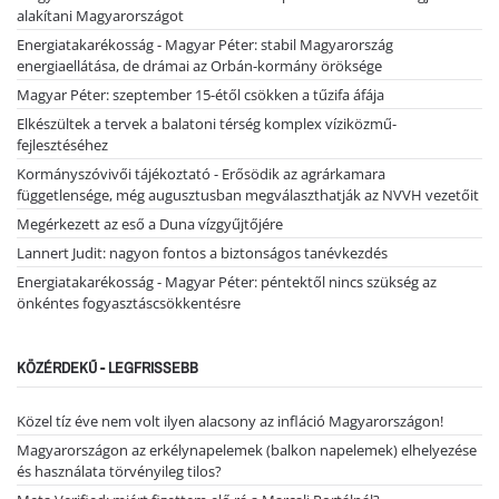
alakítani Magyarországot
Energiatakarékosság - Magyar Péter: stabil Magyarország
energiaellátása, de drámai az Orbán-kormány öröksége
Magyar Péter: szeptember 15-étől csökken a tűzifa áfája
Elkészültek a tervek a balatoni térség komplex víziközmű-
fejlesztéséhez
Kormányszóvivői tájékoztató - Erősödik az agrárkamara
függetlensége, még augusztusban megválaszthatják az NVVH vezetőit
Megérkezett az eső a Duna vízgyűjtőjére
Lannert Judit: nagyon fontos a biztonságos tanévkezdés
Energiatakarékosság - Magyar Péter: péntektől nincs szükség az
önkéntes fogyasztáscsökkentésre
KÖZÉRDEKŰ - LEGFRISSEBB
Közel tíz éve nem volt ilyen alacsony az infláció Magyarországon!
Magyarországon az erkélynapelemek (balkon napelemek) elhelyezése
és használata törvényileg tilos?