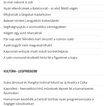
Ez már nekünk is sok
Nyári ellenőrzések a Balatonnál – az első félidő végén
Elfojtották a lángokat Kadarkúton
Baleset történt Lengyeltóti külterületén
Segítségnyújtás a szomszédos vármegyében
Kiégett egy autó Marcalinál
Pár nap alatt félmilliós kárt okozott a rutinos csaló
A pénzügyőr nem megvásárolható
Kapcsolati erőszak miatt indult büntetőeljárás
A szén-monoxid-érzékelő hívta fel a figyelmet a bajra
KULTÚRA - LEGFRISSEBB
Szász Jánossal és Hargitai Ivánnal készül az új évadra a Csiky
Kaposfest - Nemzetközi hírű művészek lépnek fel a kamarazenei
fesztiválon
Hamarosan kezdődik a Centrál Színház nyári programsorozata a
Szigliget Várudvarban