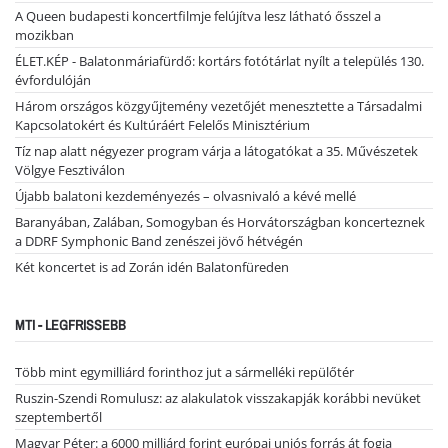
A Queen budapesti koncertfilmje felújítva lesz látható ősszel a
mozikban
ÉLET.KÉP - Balatonmáriafürdő: kortárs fotótárlat nyílt a település 130.
évfordulóján
Három országos közgyűjtemény vezetőjét menesztette a Társadalmi
Kapcsolatokért és Kultúráért Felelős Minisztérium
Tíz nap alatt négyezer program várja a látogatókat a 35. Művészetek
Völgye Fesztiválon
Újabb balatoni kezdeményezés – olvasnivaló a kévé mellé
Baranyában, Zalában, Somogyban és Horvátországban koncerteznek
a DDRF Symphonic Band zenészei jövő hétvégén
Két koncertet is ad Zorán idén Balatonfüreden
MTI - LEGFRISSEBB
Több mint egymilliárd forinthoz jut a sármelléki repülőtér
Ruszin-Szendi Romulusz: az alakulatok visszakapják korábbi nevüket
szeptembertől
Magyar Péter: a 6000 milliárd forint európai uniós forrás át fogja