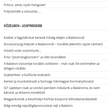
Fröccs, zene, nyári hangulat!
Folytatódik a vízosztás ...
KÖZELBEN - LEGFRISSEBB
Ezeket a fagylaltokat keresik hőség idején a Balatonnál
Árvaszúnyog helyzet a Balatonnál – további jelentős rajzás várható
Hűsítő vizet osztottunk...
Friss "pisztrángkonzerv" az idei strandétel
A Balaton vízszintje tovább csökkent – már csak 54 centiméter az
átlagos vízállás
Szakember: a kútfúrás buktatói
Keresi új munkatársait a Somogy Vármegyei Kormányhivatal
G7: újabban csak az utolsó percben indulunk a Balatonra, és nem
kérünk az éttermi mirelitből
Megjavították a Keszthelyi Kórház központi klímaberendezését
Még mindig repülőgéproncsokat rejt a Balaton