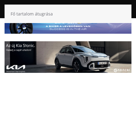
Fő tartalom átugrása