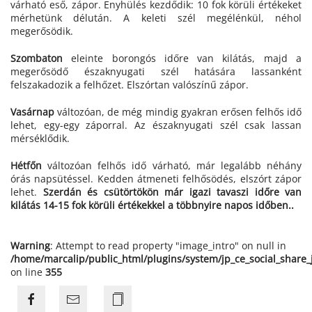
várható eső, zápor. Enyhülés kezdődik: 10 fok körüli értékeket
mérhetünk délután. A keleti szél megélénkül, néhol
megerősödik.
Szombaton
eleinte borongós időre van kilátás, majd a
megerősödő északnyugati szél hatására lassanként
felszakadozik a felhőzet. Elszórtan valószínű zápor.
Vasárnap
változóan, de még mindig gyakran erősen felhős idő
lehet, egy-egy záporral. Az északnyugati szél csak lassan
mérséklődik.
Hétfőn
változóan felhős idő várható, már legalább néhány
órás napsütéssel. Kedden átmeneti felhősödés, elszórt zápor
lehet.
Szerdán és csütörtökön már igazi tavaszi időre van
kilátás 14-15 fok körüli értékekkel a többnyire napos időben..
Warning
: Attempt to read property "image_intro" on null in
/home/marcalip/public_html/plugins/system/jp_ce_social_share
on line
355