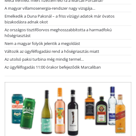
Meta Verified: miért fizettem elő rá a Marcali Portálnál?
A magyar villamosenergia-rendszer nagy vizsgája…
Emelkedik a Duna Paksnál – a friss vízügyi adatok már óvatos
bizakodásra adnak okot
Az országos tisztifőorvos meghosszabbította a harmadfokú
hőségriasztást
Nem a magyar folyók jelentik a megoldást
Változik az ügyfélfogadási rend a hőségriasztás miatt
Az utolsó paksi turbina még mindig termel…
Az ügyfélfogadás 11:00 órakor befejeződik Marcaliban