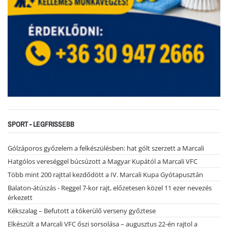
SPORT - LEGFRISSEBB
Gólzáporos győzelem a felkészülésben: hat gólt szerzett a Marcali
Hatgólos vereséggel búcsúzott a Magyar Kupától a Marcali VFC
Több mint 200 rajttal kezdődött a IV. Marcali Kupa Gyótapusztán
Balaton-átúszás - Reggel 7-kor rajt, előzetesen közel 11 ezer nevezés
érkezett
Kékszalag – Befutott a tókerülő verseny győztese
Elkészült a Marcali VFC őszi sorsolása – augusztus 22-én rajtol a