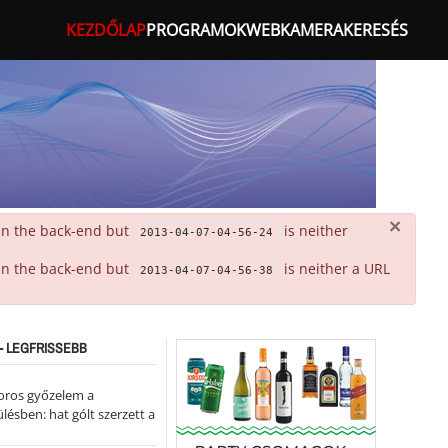
KEZDŐLAP
PROGRAMOK
WEBKAMERA
KERESÉS
×
 in the back-end but
is neither
2013-04-07-04-56-24
 in the back-end but
is neither a URL
2013-04-07-04-56-38
- LEGFRISSEBB
oros győzelem a
ülésben: hat gólt szerzett a