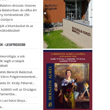
l Balaton-átúszás: tízezres
 Balatonban, és célba ért
ny történetének 250
 úszója is
ük a kitartásukat és az
működésüket!
ÚK - LEGFRISSEBB
teorológia: a sok
k segíti a talajok
ődését
etés Bereczk Balázzsal,
i Város Polgármesterével…
etés Dr. Király Péterrel…
t küldött volt az Országos
rlamentbe…
s Laci bácsi lánya…
na…