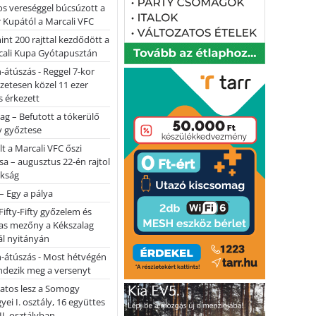
s vereséggel búcsúzott a
 Kupától a Marcali VFC
nt 200 rajttal kezdődött a
cali Kupa Gyótapusztán
-átúszás - Reggel 7-kor
lőzetesen közel 11 ezer
 érkezett
ag – Befutott a tókerülő
y győztese
lt a Marcali VFC őszi
sa – augusztus 22-én rajtol
okság
 – Egy a pálya
Fifty-Fifty győzelem és
as mezőny a Kékszalag
ál nyitányán
n-átúszás - Most hétvégén
ndezik meg a versenyt
atos lesz a Somogy
ei I. osztály, 16 együttes
 II. osztályban