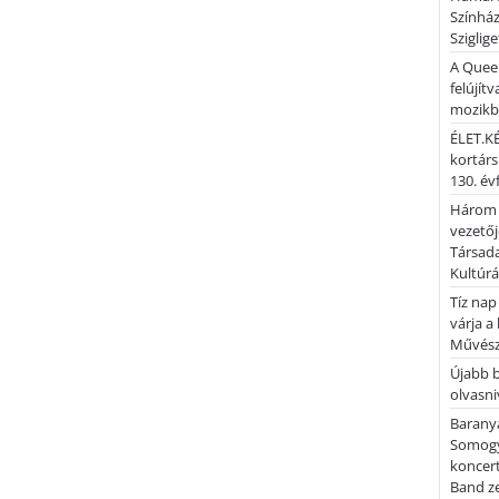
Színhá
Sziglig
A Quee
felújítv
mozik
ÉLET.KÉ
kortárs
130. év
Három 
vezetőj
Társada
Kultúrá
Tíz nap
várja a
Művész
Újabb 
olvasni
Barany
Somogy
koncer
Band z