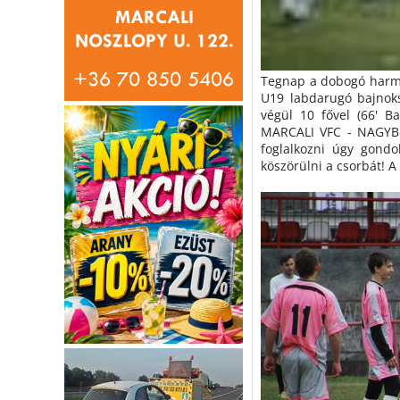
Tegnap a dobogó harma
U19 labdarugó bajnoks
végül 10 fővel (66' Ba
MARCALI VFC - NAGYBER
foglalkozni úgy gondo
köszörülni a csorbát! A