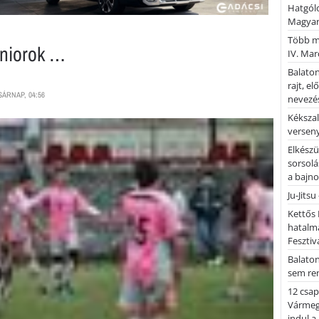
Hatgólo
Magyar
Több mi
uniorok …
IV. Mar
Balaton
rajt, e
SÁRNAP, 04:56
nevezés
Kékszal
versen
Elkészü
sorsolá
a bajn
Ju-Jitsu
Kettős 
hatalm
Fesztiv
Balato
sem re
12 csap
Vármegy
indul a