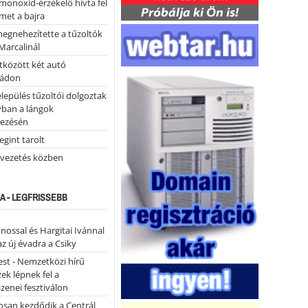
monoxid-érzékelő hívta fel
lmet a bajra
megnehezítette a tűzoltók
Marcalinál
tközött két autó
tádon
lepülés tűzoltói dolgoztak
yban a lángok
ezésén
gint tarolt
 vezetés közben
A - LEGFRISSEBB
ánossal és Hargitai Ivánnal
az új évadra a Csiky
st - Nemzetközi hírű
k lépnek fel a
enei fesztiválon
san kezdődik a Centrál