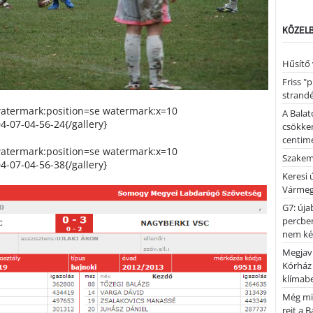
KÖZELB
Hűsítő 
Friss "
strandé
watermark:position=se watermark:x=10
A Balat
-07-04-56-24{/gallery}
csökken
centimé
watermark:position=se watermark:x=10
Szakemb
-07-04-56-38{/gallery}
Keresi
Vármeg
G7: úja
percben
nem kér
Megjaví
Kórház
klímab
Még mi
rejt a 