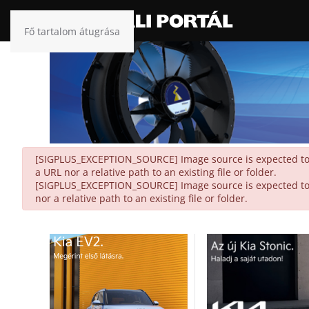
Fő tartalom átugrása
danger
[SIGPLUS_EXCEPTION_SOURCE] Image source is expected to be
a URL nor a relative path to an existing file or folder.
[SIGPLUS_EXCEPTION_SOURCE] Image source is expected to be
nor a relative path to an existing file or folder.