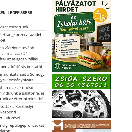
EN - LEGFRISSEBB
vizet osztottunk...
pisztrángkonzerv" az idei
tel
on vízszintje tovább
t – már csak 54
ter az átlagos vízállás
er: a kútfúrás buktatói
 új munkatársait a Somogy
yei Kormányhivatal
bban csak az utolsó
 indulunk a Balatonra, és
ünk az éttermi mirelitből
tották a Keszthelyi
 központi
erendezését
ndig repülőgéproncsokat
Balaton