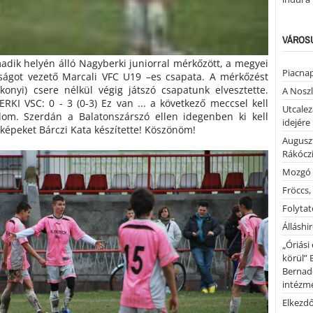
VÁROSU
dik helyén álló Nagyberki juniorral mérkőzött, a megyei
Piacnap
ágot vezető Marcali VFC U19 –es csapata. A mérkőzést
konyi) csere nélkül végig játszó csapatunk elvesztette.
A Noszl
KI VSC: 0 - 3 (0-3) Ez van ... a következő meccsel kell
Utcalez
lom. Szerdán a Balatonszárszó ellen idegenben ki kell
idejére
 képeket Bárczi Kata készítette! Köszönöm!
Auguszt
Rákóczi
Mozgó 
Fröccs,
Folytató
Álláshi
„Óriási
körül” 
Bernad
intézm
Elkezd