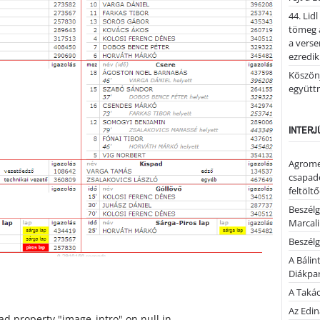
44. Lid
tömeg a
a verse
ezredik
Köszönj
együtt
INTERJ
Agrome
csapadé
feltölt
Beszélg
Marcal
Beszélg
A Bálin
Diákpa
A Takác
Az Edi
ead property "image_intro" on null in