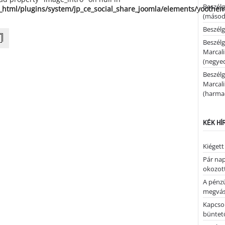
Beszélg
_html/plugins/system/jp_ce_social_share_joomla/elements/yoothe
(másodi
Beszélg
Beszélg
Marcal
(negyed
Beszélg
Marcal
(harmad
KÉK HÍ
Kiégett
Pár nap 
okozott
A pénz
megvás
Kapcsol
büntető