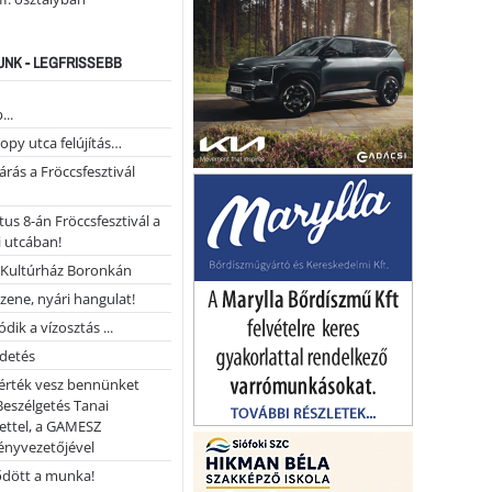
NK - LEGFRISSEBB
...
opy utca felújítás…
árás a Fröccsfesztivál
us 8-án Fröccsfesztivál a
 utcában!
Kultúrház Boronkán
 zene, nyári hangulat!
dik a vízosztás ...
rdetés
 érték vesz bennünket
Beszélgetés Tanai
ettel, a GAMESZ
ényvezetőjével
ődött a munka!