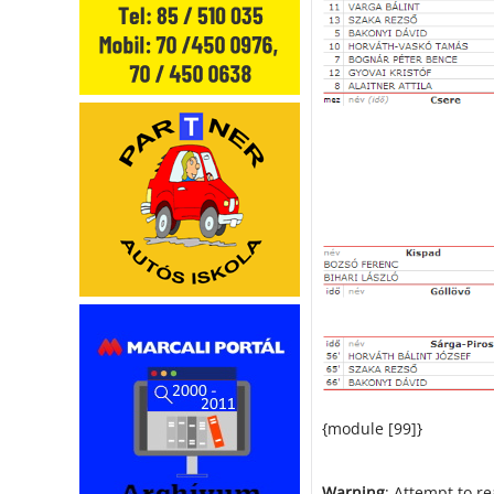
{module [99]}
Warning
: Attempt to r