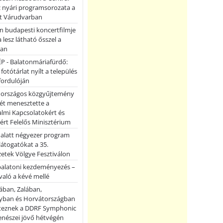
z nyári programsorozata a
et Várudvarban
n budapesti koncertfilmje
a lesz látható ősszel a
ban
P - Balatonmáriafürdő:
 fotótárlat nyílt a település
fordulóján
országos közgyűjtemény
ét menesztette a
lmi Kapcsolatokért és
ért Felelős Minisztérium
 alatt négyezer program
 látogatókat a 35.
etek Völgye Fesztiválon
balatoni kezdeményezés –
való a kévé mellé
ában, Zalában,
ban és Horvátországban
teznek a DDRF Symphonic
enészei jövő hétvégén