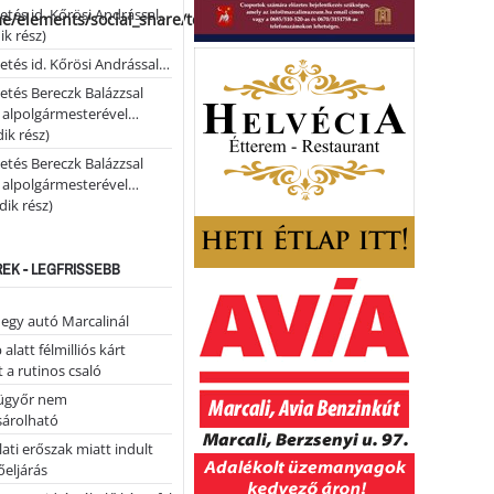
etés id. Kőrösi Andrással…
me/elements/social_share/templates/template.php
k rész)
etés id. Kőrösi Andrással…
etés Bereczk Balázzsal
i alpolgármesterével…
ik rész)
etés Bereczk Balázzsal
i alpolgármesterével…
ik rész)
REK - LEGFRISSEBB
 egy autó Marcalinál
alatt félmilliós kárt
 a rutinos csaló
ügyőr nem
árolható
ati erőszak miatt indult
eljárás