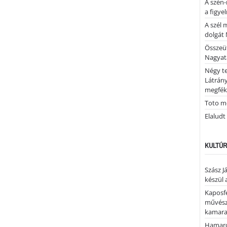
A szén-
a figye
A szél 
dolgát 
Összeü
Nagya
Négy te
Látrán
megfék
Toto me
Elaludt
KULTÚR
Szász J
készül 
Kaposfe
művésze
kamaraz
Hamaro