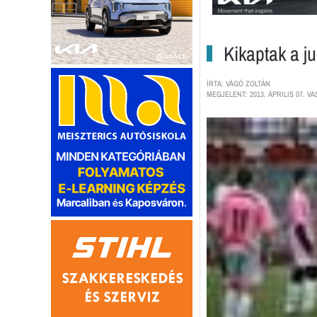
Kikaptak a j
ÍRTA: VÁGÓ ZOLTÁN
MEGJELENT: 2013. ÁPRILIS 07. VA