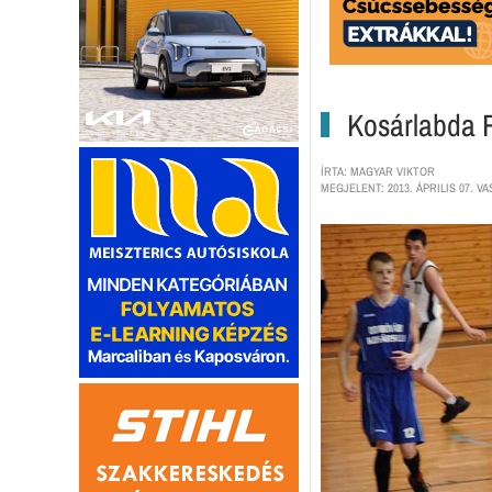
Kosárlabda R
ÍRTA: MAGYAR VIKTOR
MEGJELENT: 2013. ÁPRILIS 07. VA