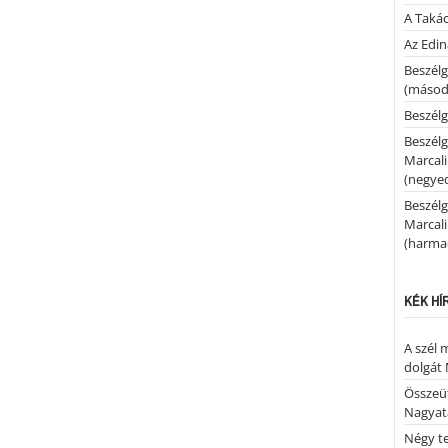
A Takác
Az Edi
Beszélg
(másodi
Beszélg
Beszélg
Marcal
(negyed
Beszélg
Marcal
(harmad
KÉK HÍ
A szél 
dolgát 
Összeü
Nagya
Négy te