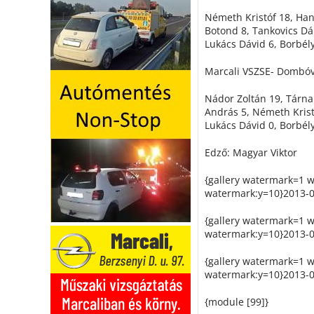
Németh Kristóf 18, Hanz
Botond 8, Tankovics Dán
Lukács Dávid 6, Borbél
Marcali VSZSE- Dombóvá
Nádor Zoltán 19, Tárnai
András 5, Németh Krist
Lukács Dávid 0, Borbél
Edző: Magyar Viktor
{gallery watermark=1 
watermark:y=10}2013-04
{gallery watermark=1 
watermark:y=10}2013-04
{gallery watermark=1 
watermark:y=10}2013-04
{module [99]}