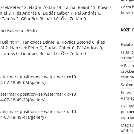
Posta h
sek Péter 18, Nádor Zoltán 14, Tárnai Bálint 13, Kovács
bezárá
iel 8, Illés András 8, Dudás Gábor 7, Pál András 6,
y Tamás 2, Göndöcs Richárd 0, Ősz Zoltán 0
KÖZELB
ri Kosársuli 56:67
 Bálint 14, Tankovics Dániel 8, Kovács Botond 6, Illés
Hűsítő 
óf 2, Hanzsek Péter 0, Dudás Gábor 0, Pál András 0,
Friss "
y Tamás 0, Göndöcs Richárd 0, Ősz Zoltán 0
strandé
A Balat
csökken
watermark:position=se watermark:x=10
centimé
-07-18-49-06{/gallery}
Szakemb
Keresi
watermark:position=se watermark:x=10
Vármeg
-07-18-49-28{/gallery}
G7: úja
watermark:position=se watermark:x=10
percben
-07-18-49-41{/gallery}
nem kér
Megjaví
Kórház