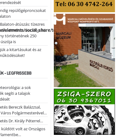
erendezését
ndig repülőgéproncsokat
Balaton
l Balaton-átúszás: tízezres
me/elements/social_share/templates/template.php
 Balatonban, és célba ért
ny történetének 250
 úszója is
ük a kitartásukat és az
működésüket!
ÚK - LEGFRISSEBB
teorológia: a sok
k segíti a talajok
ődését
etés Bereczk Balázzsal,
i Város Polgármesterével…
etés Dr. Király Péterrel…
t küldött volt az Országos
rlamentbe…