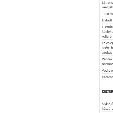
Látrán
megfék
Toto me
Elaludt
Ellenőr
közleke
rolleren
Felesle
azért, 
azokat
Péntek 
harmad
Védje o
Karamb
KULTÚR
Szász J
készül 