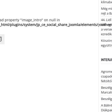
klímab
Még mi
rejt a 
ead property "image_intro" on null in
44. Lid
_html/plugins/system/jp_ce_social_share_joomla/elements/yoothe
tömeg a
a verse
ezredik
Köszönj
együtt
INTERJ
Agrome
csapadé
feltölt
Beszélg
Marcal
Beszélg
A Bálin
Diákpa