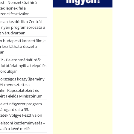
st - Nemzetközi hírű
k lépnek fel a
enei fesztiválon
san kezdődik a Centrál
z nyári programsorozata a
et Várudvarban
n budapesti koncertfilmje
a lesz látható ősszel a
ban
P - Balatonmáriafürdő:
 fotótárlat nyílt a település
fordulóján
országos közgyűjtemény
ét menesztette a
lmi Kapcsolatokért és
ért Felelős Minisztérium
 alatt négyezer program
 látogatókat a 35.
etek Völgye Fesztiválon
balatoni kezdeményezés –
való a kévé mellé