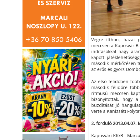
Végre itthon, hazai 
meccsen a Kaposvár B c
indításokkal nagy ará
kapott játéklehetőség
második mérkőzésen tu
az erős és gyors Dombó
Az első félidőben több
második félidőre több
ritmusú meccsen kaptu
bizonyították, hogy a
buzdítását jó hangula
verte a Kanizsát) Folyt
2. forduló 2013.04.07. 
Kaposvári KK/B - Marca