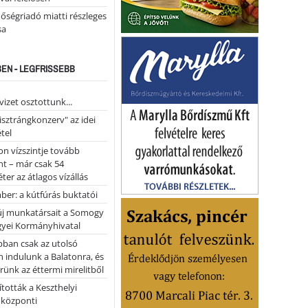
őségriadó miatti részleges
sa
EN - LEGFRISSEBB
vizet osztottunk...
pisztrángkonzerv" az idei
tel
on vízszintje tovább
t – már csak 54
ter az átlagos vízállás
er: a kútfúrás buktatói
 új munkatársait a Somogy
yei Kormányhivatal
bban csak az utolsó
 indulunk a Balatonra, és
ünk az éttermi mirelitből
tották a Keszthelyi
 központi