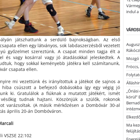
Vármegy
indul a
VÁROSU
pályán játszhattunk a serdülő bajnokságban. Az első
Auguszt
sapata ellen egy látványos, sok labdaszerzésből vezetett
Rákóczi
nyú győzelmet szereztünk. A csapat minden tagja élt a
gel és vagy kosárral vagy jó átadásokkal jeleskedtek. A
Mozgó 
dtuk, hogy sokkal keményebb játékra kell számítanunk,
Fröccs,
vár csapata ellen.
Folytató
nyire mi vezettünk és irányítottuk a játékot de sajnos a
Álláshi
 hiba csúszott a befejező dobásokba így egy végig jó
„Óriási
nk ki. Gratulálok a fiúknak a mutatott játékért, ismét
körül” 
 vésőkig tudnak hajtani. Köszönjük a szülők, rokonok
Bernad
tot varázsoltak. (A másik mérkőzésen a Dombóvár 30-al
intézm
atás április 20-án Dombóváron.
Elkezd
Marcali
Ma kez
felújítá
li VSZSE 22:102
Energiá