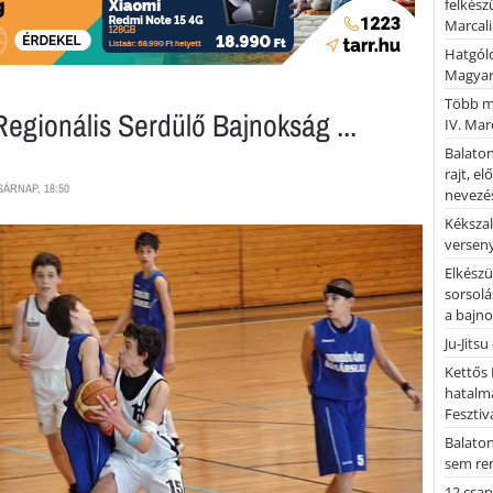
felkész
Marcali
Hatgólo
Magyar
Több mi
egionális Serdülő Bajnokság ...
IV. Mar
Balaton
rajt, e
SÁRNAP, 18:50
nevezés
Kékszal
versen
Elkészü
sorsolá
a bajn
Ju-Jitsu
Kettős 
hatalm
Fesztiv
Balato
sem re
12 csap