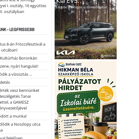
ei I. osztály, 16 együttes
 II. osztályban
NK - LEGFRISSEBB
us 8-án Fröccsfesztivál a
 utcában!
Kultúrház Boronkán
 zene, nyári hangulat!
dik a vízosztás ...
rdetés
 érték vesz bennünket
Beszélgetés Tanai
ettel, a GAMESZ
ényvezetőjével
ődött a munka!
dődik a Noszlopy utca
sa
val felelősen