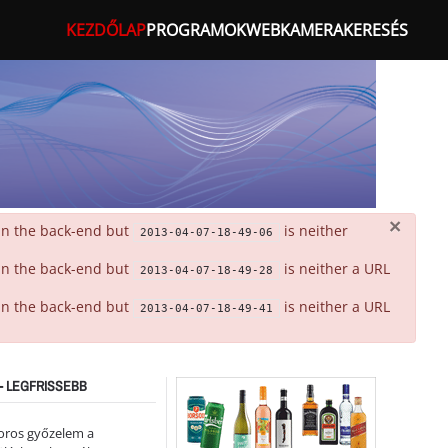
KEZDŐLAP
PROGRAMOK
WEBKAMERA
KERESÉS
×
 in the back-end but
is neither
2013-04-07-18-49-06
 in the back-end but
is neither a URL
2013-04-07-18-49-28
 in the back-end but
is neither a URL
2013-04-07-18-49-41
- LEGFRISSEBB
oros győzelem a