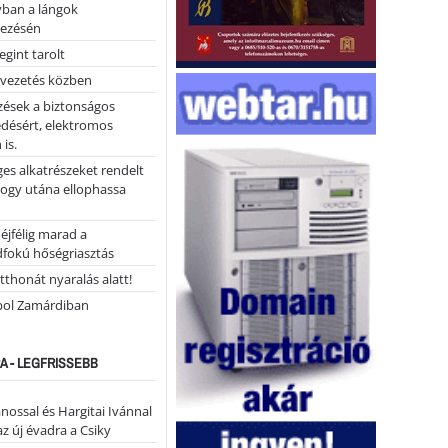
yban a lángok
ezésén
gint tarolt
 vezetés közben
zések a biztonságos
désért, elektromos
 is.
ges alkatrészeket rendelt
hogy utána ellophassa
éjfélig marad a
fokú hőségriasztás
tthonát nyaralás alatt!
ol Zamárdiban
A - LEGFRISSEBB
ánossal és Hargitai Ivánnal
az új évadra a Csiky