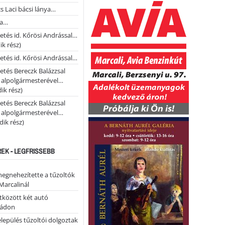
s Laci bácsi lánya…
na…
etés id. Kőrösi Andrással…
k rész)
etés id. Kőrösi Andrással…
etés Bereczk Balázzsal
i alpolgármesterével…
ik rész)
etés Bereczk Balázzsal
i alpolgármesterével…
ik rész)
REK - LEGFRISSEBB
megnehezítette a tűzoltók
Marcalinál
tközött két autó
tádon
lepülés tűzoltói dolgoztak