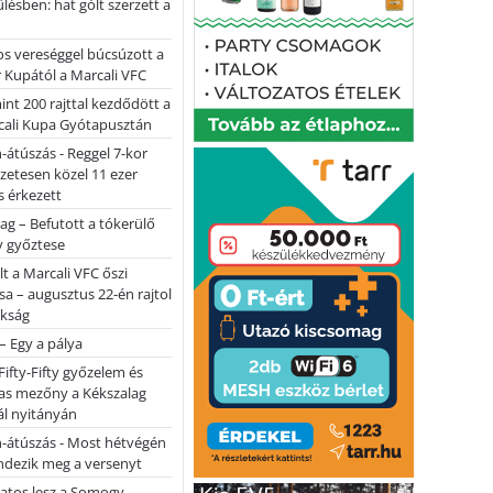
ülésben: hat gólt szerzett a
s vereséggel búcsúzott a
 Kupától a Marcali VFC
nt 200 rajttal kezdődött a
cali Kupa Gyótapusztán
-átúszás - Reggel 7-kor
lőzetesen közel 11 ezer
 érkezett
ag – Befutott a tókerülő
y győztese
lt a Marcali VFC őszi
sa – augusztus 22-én rajtol
okság
 – Egy a pálya
Fifty-Fifty győzelem és
as mezőny a Kékszalag
ál nyitányán
n-átúszás - Most hétvégén
ndezik meg a versenyt
atos lesz a Somogy