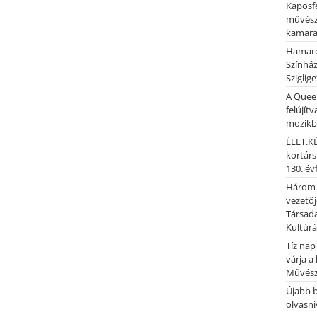
Kaposfe
művésze
kamaraz
Hamaro
Színhá
Sziglig
A Quee
felújítv
mozik
ÉLET.KÉ
kortárs
130. év
Három 
vezetőj
Társada
Kultúrá
Tíz nap
várja a
Művész
Újabb 
olvasni