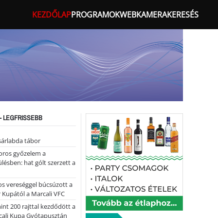
KEZDŐLAP
PROGRAMOK
WEBKAMERA
KERESÉS
- LEGFRISSEBB
sárlabda tábor
oros győzelem a
ülésben: hat gólt szerzett a
s vereséggel búcsúzott a
 Kupától a Marcali VFC
nt 200 rajttal kezdődött a
cali Kupa Gyótapusztán