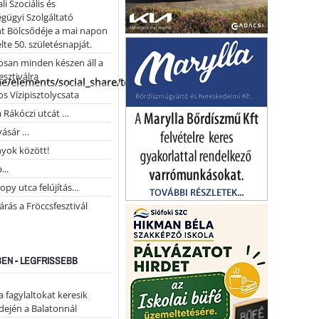
li Szociális és
gügyi Szolgáltató
t Bölcsődéje a mai napon
te 50. születésnapját.
san minden készen áll a
esztiválra
me/elements/social_share/templates/template.php
s Vízipisztolycsata
a Rákóczi utcát …
vásár …
yok között!
...
opy utca felújítás…
árás a Fröccsfesztivál
EN - LEGFRISSEBB
a fagylaltokat keresik
dején a Balatonnál