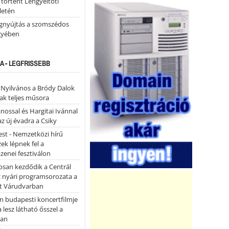
 történt Lengyeltóti
letén
égnyújtás a szomszédos
gyében
A - LEGFRISSEBB
- Nyilvános a Bródy Dalok
ak teljes műsora
ánossal és Hargitai Ivánnal
az új évadra a Csiky
st - Nemzetközi hírű
k lépnek fel a
enei fesztiválon
san kezdődik a Centrál
z nyári programsorozata a
et Várudvarban
n budapesti koncertfilmje
a lesz látható ősszel a
ban