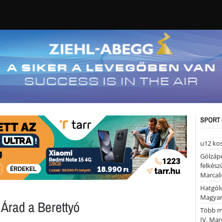
SPORT 
u12 ko
Gólzáp
felkész
Marcali
Hatgólo
Magyar
- Árad a Berettyó
Több mi
IV. Mar