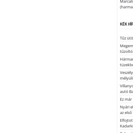
Marcal
(harmad
KÉK HÍ
Tűz ütö
Megemlé
tűzoltó
Hárman
tüzekb
Veszély
mélyülő
Villany
autó B
Ez már 
Nyári e
az első
Elfojto
Kadark