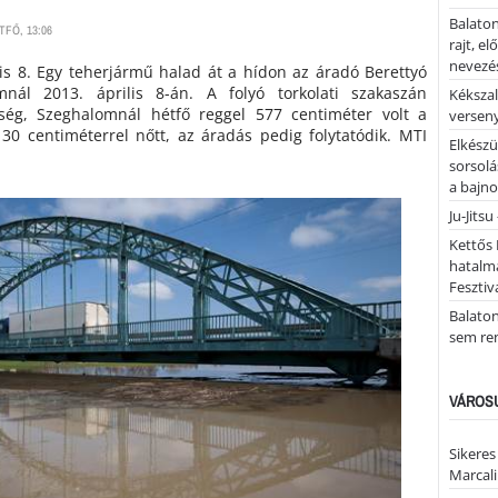
Balaton
TFŐ, 13:06
rajt, e
nevezés
is 8. Egy teherjármű halad át a hídon az áradó Berettyó
mnál 2013. április 8-án. A folyó torkolati szakaszán
Kékszal
ség, Szeghalomnál hétfő reggel 577 centiméter volt a
versen
t 30 centiméterrel nőtt, az áradás pedig folytatódik. MTI
Elkészü
sorsolá
a bajn
Ju-Jitsu
Kettős 
hatalm
Fesztiv
Balato
sem re
VÁROSU
Sikeres
Marcal