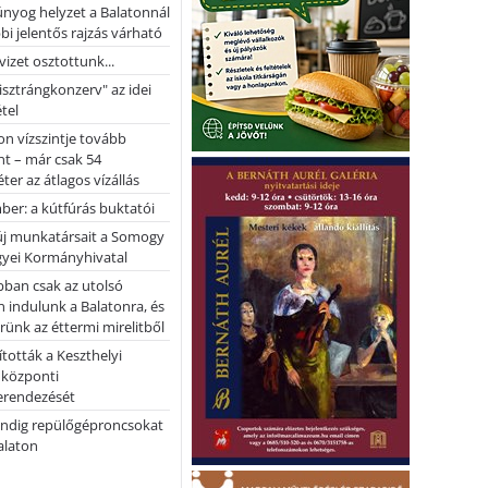
nyog helyzet a Balatonnál
bi jelentős rajzás várható
vizet osztottunk...
pisztrángkonzerv" az idei
tel
on vízszintje tovább
t – már csak 54
ter az átlagos vízállás
er: a kútfúrás buktatói
 új munkatársait a Somogy
yei Kormányhivatal
bban csak az utolsó
 indulunk a Balatonra, és
ünk az éttermi mirelitből
tották a Keszthelyi
 központi
erendezését
ndig repülőgéproncsokat
Balaton