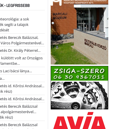
ÚK - LEGFRISSEBB
teorológia: a sok
k segíti a talajok
ődését
etés Bereczk Balázzsal,
i Város Polgármesterével…
etés Dr. Király Péterrel…
t küldött volt az Országos
rlamentbe…
s Laci bácsi lánya…
na…
etés id. Kőrösi Andrással…
k rész)
etés id. Kőrösi Andrással…
etés Bereczk Balázzsal
i alpolgármesterével…
ik rész)
etés Bereczk Balázzsal