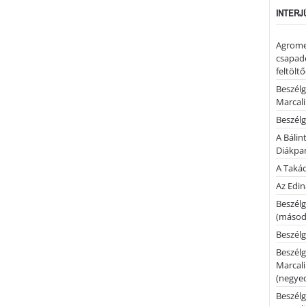
INTERJ
Agrome
csapadé
feltölt
Beszélg
Marcal
Beszélg
A Bálin
Diákpa
A Takác
Az Edi
Beszélg
(másodi
Beszélg
Beszélg
Marcal
(negyed
Beszélg