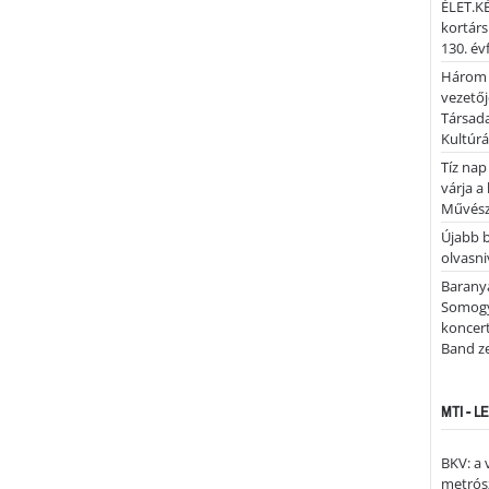
ÉLET.KÉ
kortárs
130. év
Három 
vezetőj
Társada
Kultúrá
Tíz nap
várja a
Művész
Újabb 
olvasni
Barany
Somogy
koncer
Band z
MTI - 
BKV: a
metrósz