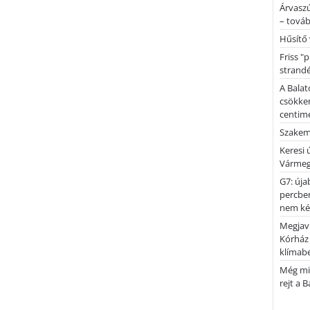
Árvaszú
– továb
Hűsítő 
Friss "
strandé
A Balat
csökken
centimé
Szakemb
Keresi
Vármeg
G7: úja
percben
nem kér
Megjaví
Kórház
klímab
Még mi
rejt a 