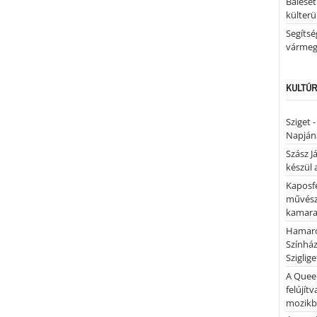
Baleset
külterü
Segíts
várme
KULTÚR
Sziget 
Napján
Szász J
készül 
Kaposfe
művésze
kamaraz
Hamaro
Színhá
Sziglig
A Quee
felújítv
mozik