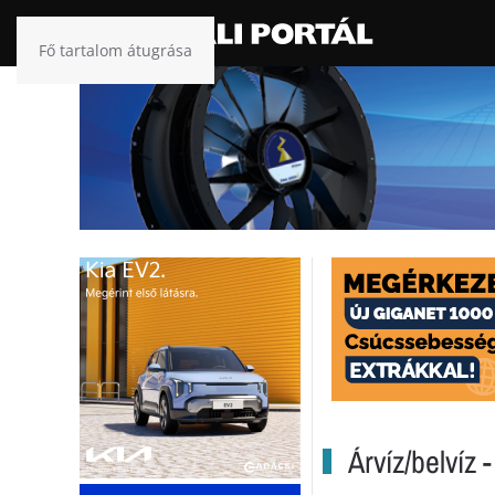
Fő tartalom átugrása
Árvíz/belvíz 