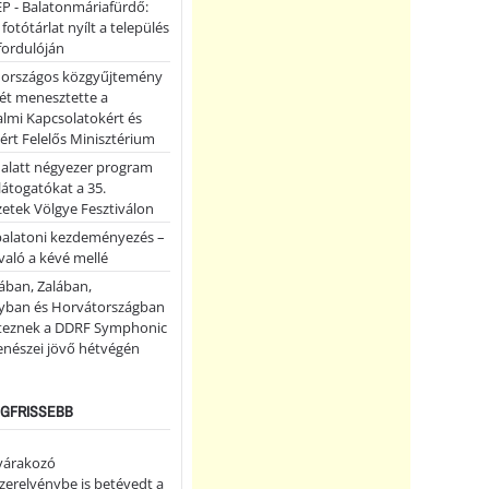
P - Balatonmáriafürdő:
 fotótárlat nyílt a település
fordulóján
országos közgyűjtemény
ét menesztette a
lmi Kapcsolatokért és
ért Felelős Minisztérium
 alatt négyezer program
 látogatókat a 35.
etek Völgye Fesztiválon
balatoni kezdeményezés –
való a kévé mellé
ában, Zalában,
ban és Horvátországban
teznek a DDRF Symphonic
enészei jövő hétvégén
LEGFRISSEBB
 várakozó
erelvénybe is betévedt a