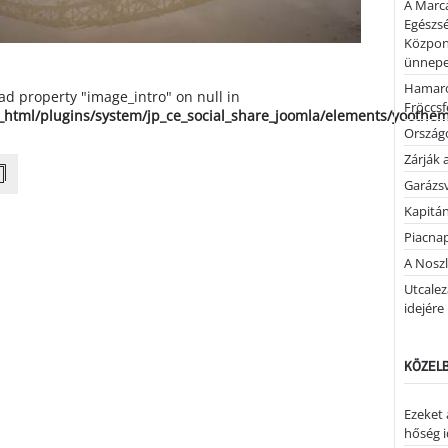
A Marca
Egészsé
Közpon
ünnepel
Hamaro
ead property "image_intro" on null in
Fröccsf
_html/plugins/system/jp_ce_social_share_joomla/elements/yoothe
Országo
Zárják 
Garázs
Kapitán
Piacnap
A Noszl
Utcalez
idejére
KÖZELB
Ezeket 
hőség i