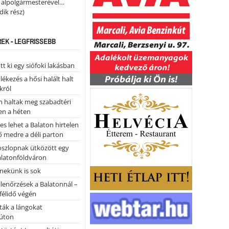
i alpolgármesterével…
ik rész)
REK - LEGFRISSEBB
tt ki egy siófoki lakásban
kezés a hősi halált halt
król
 haltak meg szabadtéri
en a héten
es lehet a Balaton hirtelen
 medre a déli parton
oszlopnak ütközött egy
alatonföldváron
nekünk is sok
llenőrzések a Balatonnál –
 félidő végén
tták a lángokat
úton