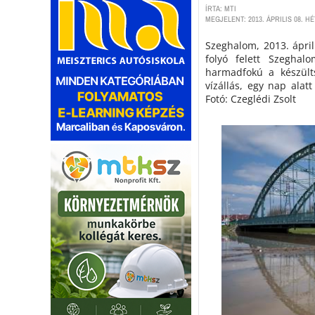
ÍRTA: MTI
MEGJELENT: 2013. ÁPRILIS 08. HÉ
Szeghalom, 2013. ápril
folyó felett Szeghalo
harmadfokú a készült
vízállás, egy nap alat
Fotó: Czeglédi Zsolt