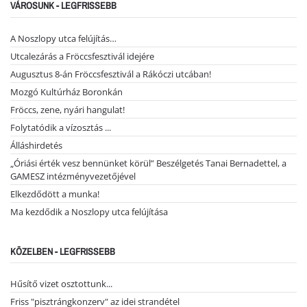
VÁROSUNK - LEGFRISSEBB
A Noszlopy utca felújítás…
Utcalezárás a Fröccsfesztivál idejére
Augusztus 8-án Fröccsfesztivál a Rákóczi utcában!
Mozgó Kultúrház Boronkán
Fröccs, zene, nyári hangulat!
Folytatódik a vízosztás ...
Álláshirdetés
„Óriási érték vesz bennünket körül” Beszélgetés Tanai Bernadettel, a
GAMESZ intézményvezetőjével
Elkezdődött a munka!
Ma kezdődik a Noszlopy utca felújítása
KÖZELBEN - LEGFRISSEBB
Hűsítő vizet osztottunk...
Friss "pisztrángkonzerv" az idei strandétel