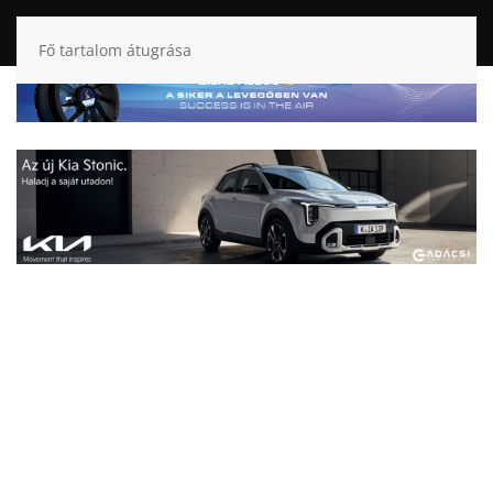
Fő tartalom átugrása