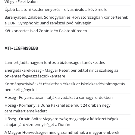
Völgye Fesztiválon
Újabb balatoni kezdeményezés – olvasnivaló a kévé mellé
Baranyában, Zalában, Somogyban és Horvátországban koncerteznek
a DDRF Symphonic Band zenészei jövő hétvégén
Két koncertet is ad Zorán idén Balatonfüreden
MTI - LEGFRISSEBB
Lannert Judit: nagyon fontos a biztonságos tanévkezdés
Energiatakarékosság - Magyar Péter: péntektől nincs szükség az
önkéntes fogyasztáscsökkentésre
Kormányszóvivő: két részletben érkezik az iskolakezdési támogatás,
nem kell igényelni
Hőség - Folyamatosan itatják a vadakat a somogyi erdőkben
Hőség - Kormány: a Duna Paksnál az elmúlt 24 órában négy
centimétert emelkedett
Hőség - Orbán Anita: Magyarország megkapja a kötelezettségek
alapján járó vízmennyiséget a Dunán
A Magyar Honvédségre mindig számíthatnak a magyar emberek