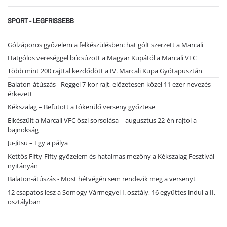
SPORT - LEGFRISSEBB
Gólzáporos győzelem a felkészülésben: hat gólt szerzett a Marcali
Hatgólos vereséggel búcsúzott a Magyar Kupától a Marcali VFC
Több mint 200 rajttal kezdődött a IV. Marcali Kupa Gyótapusztán
Balaton-átúszás - Reggel 7-kor rajt, előzetesen közel 11 ezer nevezés
érkezett
Kékszalag – Befutott a tókerülő verseny győztese
Elkészült a Marcali VFC őszi sorsolása – augusztus 22-én rajtol a
bajnokság
Ju-Jitsu – Egy a pálya
Kettős Fifty-Fifty győzelem és hatalmas mezőny a Kékszalag Fesztivál
nyitányán
Balaton-átúszás - Most hétvégén sem rendezik meg a versenyt
12 csapatos lesz a Somogy Vármegyei I. osztály, 16 együttes indul a II.
osztályban