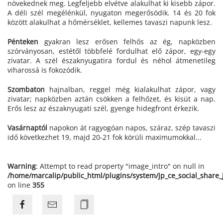
növekednek meg. Legfeljebb elvétve alakulhat ki kisebb zápor.
A déli szél megélénkül, nyugaton megerősödik. 14 és 20 fok
között alakulhat a hőmérséklet, kellemes tavaszi napunk lesz.
Pénteken
gyakran lesz erősen felhős az ég, napközben
szórványosan, estétől többfelé fordulhat elő zápor, egy-egy
zivatar. A szél északnyugatira fordul és néhol átmenetileg
viharossá is fokozódik.
Szombaton
hajnalban, reggel még kialakulhat zápor, vagy
zivatar; napközben aztán csökken a felhőzet, és kisüt a nap.
Erős lesz az északnyugati szél, gyenge hidegfront érkezik.
Vasárnaptól
napokon át ragyogóan napos, száraz, szép tavaszi
idő következhet 19, majd 20-21 fok körüli maximumokkal...
Warning
: Attempt to read property "image_intro" on null in
/home/marcalip/public_html/plugins/system/jp_ce_social_share
on line
355