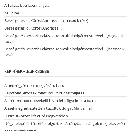
A Takács Laci bácsi lánya…
Az Edina…
Beszélgetés id. Kőrösi Andrással… (második rész)
Beszélgetés id. Kőrösi Andrással…
Beszélgetés Bereczk Balázzsal Marcali alpolgármesterével… (negyedik
rész)
Beszélgetés Bereczk Balázzsal Marcali alpolgármesterével… (harmadik
rész)
KÉK HÍREK - LEGFRISSEBB
A pénzügyőr nem megvásárolható
Kapcsolati erőszak miatt indult büntetőeljárás
A szén-monoxid-érzékelő hívta fel a figyelmet a bajra
A szél megnehezítette a tűzoltók dolgát Marcalinál
Összeütközött két autó Nagyatádon
Négy település tűzoltói dolgoztak Látrányban a lángok megfékezésén
Toto megint tarolt