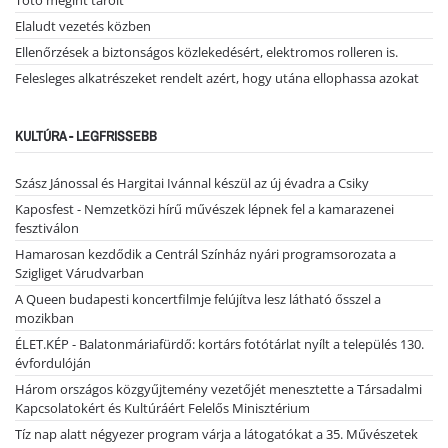
Elaludt vezetés közben
Ellenőrzések a biztonságos közlekedésért, elektromos rolleren is.
Felesleges alkatrészeket rendelt azért, hogy utána ellophassa azokat
KULTÚRA - LEGFRISSEBB
Szász Jánossal és Hargitai Ivánnal készül az új évadra a Csiky
Kaposfest - Nemzetközi hírű művészek lépnek fel a kamarazenei
fesztiválon
Hamarosan kezdődik a Centrál Színház nyári programsorozata a
Szigliget Várudvarban
A Queen budapesti koncertfilmje felújítva lesz látható ősszel a
mozikban
ÉLET.KÉP - Balatonmáriafürdő: kortárs fotótárlat nyílt a település 130.
évfordulóján
Három országos közgyűjtemény vezetőjét menesztette a Társadalmi
Kapcsolatokért és Kultúráért Felelős Minisztérium
Tíz nap alatt négyezer program várja a látogatókat a 35. Művészetek