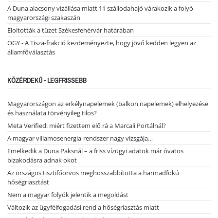
A Duna alacsony vízállása miatt 11 szállodahajó várakozik a folyó
magyarországi szakaszán
Eloltották a tüzet Székesfehérvár határában
OGY - A Tisza-frakció kezdeményezte, hogy jövő kedden legyen az
államfőválasztás
KÖZÉRDEKŰ - LEGFRISSEBB
Magyarországon az erkélynapelemek (balkon napelemek) elhelyezése
és használata törvényileg tilos?
Meta Verified: miért fizettem elő rá a Marcali Portálnál?
A magyar villamosenergia-rendszer nagy vizsgája…
Emelkedik a Duna Paksnál – a friss vízügyi adatok már óvatos
bizakodásra adnak okot
Az országos tisztifőorvos meghosszabbította a harmadfokú
hőségriasztást
Nem a magyar folyók jelentik a megoldást
Változik az ügyfélfogadási rend a hőségriasztás miatt