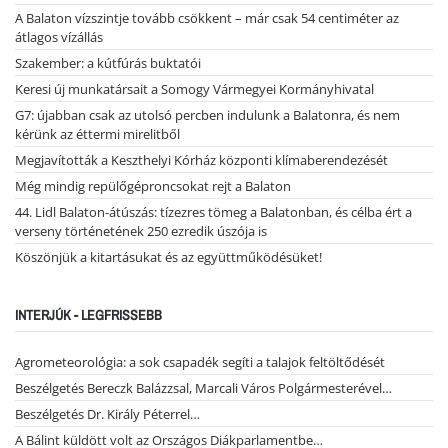
A Balaton vízszintje tovább csökkent – már csak 54 centiméter az
átlagos vízállás
Szakember: a kútfúrás buktatói
Keresi új munkatársait a Somogy Vármegyei Kormányhivatal
G7: újabban csak az utolsó percben indulunk a Balatonra, és nem
kérünk az éttermi mirelitből
Megjavították a Keszthelyi Kórház központi klímaberendezését
Még mindig repülőgéproncsokat rejt a Balaton
44. Lidl Balaton-átúszás: tízezres tömeg a Balatonban, és célba ért a
verseny történetének 250 ezredik úszója is
Köszönjük a kitartásukat és az együttműködésüket!
INTERJÚK - LEGFRISSEBB
Agrometeorológia: a sok csapadék segíti a talajok feltöltődését
Beszélgetés Bereczk Balázzsal, Marcali Város Polgármesterével…
Beszélgetés Dr. Király Péterrel…
A Bálint küldött volt az Országos Diákparlamentbe…