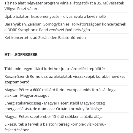
Tíz nap alatt négyezer program várja a látogatókat a 35. Művészetek
Völgye Fesztiválon
Újabb balatoni kezdeményezés – olvasnivaló a kévé mellé
Baranyában, Zalában, Somogyban és Horvátországban koncerteznek
a DDRF Symphonic Band zenészei jövő hétvégén
Két koncertet is ad Zorán idén Balatonfüreden
MTI - LEGFRISSEBB
Több mint egymilliárd forinthoz jut a sármelléki repülőtér
Ruszin-Szendi Romulusz: az alakulatok visszakapják korábbi nevüket
szeptembertől
Magyar Péter: a 6000 milliárd forint európai uniós forrás át fogja
alakítani Magyarországot
Energiatakarékosság - Magyar Péter: stabil Magyarország
energiaellátása, de drámai az Orbán-kormány öröksége
Magyar Péter: szeptember 15-étől csökken a tűzifa áfája
Elkészültek a tervek a balatoni térség komplex víziközmű-
fejlesztéséhez