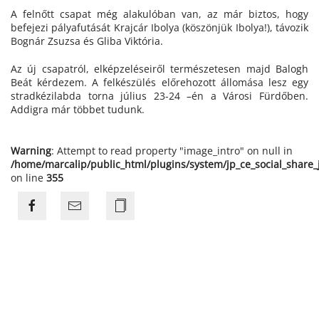
A felnőtt csapat még alakulóban van, az már biztos, hogy
befejezi pályafutását Krajcár Ibolya (köszönjük Ibolya!), távozik
Bognár Zsuzsa és Gliba Viktória.
Az új csapatról, elképzeléseiről természetesen majd Balogh
Beát kérdezem. A felkészülés előrehozott állomása lesz egy
stradkézilabda torna július 23-24 –én a Városi Fürdőben.
Addigra már többet tudunk.
Warning
: Attempt to read property "image_intro" on null in
/home/marcalip/public_html/plugins/system/jp_ce_social_share
on line
355