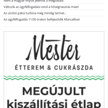
Nem a magyar folyók jelentik a megoldást
Változik az ügyfélfogadási rend a hőségriasztás miatt
Az utolsó paksi turbina még mindig termel…
Az ügyfélfogadás 11:00 órakor befejeződik Marcaliban