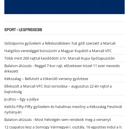
SPORT - LEGFRISSEBB
Gólzáporos győzelem a felkészülésben: hat gólt szerzett a Marcali
Hatgólos vereséggel búcsúzott a Magyar Kupától a Marcali VFC
Több mint 200 rajttal kezdődött a IV. Marcali Kupa Gyótapusztán
Balaton-átúszás - Reggel 7-kor rajt, előzetesen közel 11 ezer nevezés
érkezett
Kékszalag – Befutott a tókerülő verseny győztese
Elkészült a Marcali VFC őszi sorsolása – augusztus 22-én rajtol a
bajnokság
Ju-Jitsu – Egy a pálya
Kettős Fifty-Fifty győzelem és hatalmas mezőny a Kékszalag Fesztivál
nyitányán
Balaton-átúszás - Most hétvégén sem rendezik meg a versenyt
12 csapatos lesz a Somogy Vármegyei I. osztály, 16 együttes indul a II.