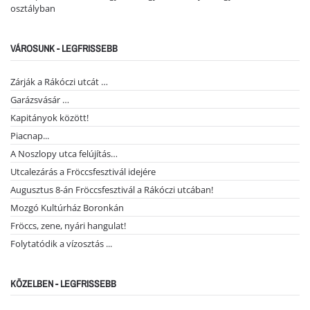
osztályban
VÁROSUNK - LEGFRISSEBB
Zárják a Rákóczi utcát …
Garázsvásár …
Kapitányok között!
Piacnap...
A Noszlopy utca felújítás…
Utcalezárás a Fröccsfesztivál idejére
Augusztus 8-án Fröccsfesztivál a Rákóczi utcában!
Mozgó Kultúrház Boronkán
Fröccs, zene, nyári hangulat!
Folytatódik a vízosztás ...
KÖZELBEN - LEGFRISSEBB