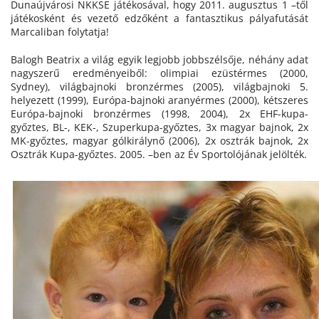
Dunaújvárosi NKKSE játékosával, hogy 2011. augusztus 1 –től
játékosként és vezető edzőként a fantasztikus pályafutását
Marcaliban folytatja!
Balogh Beatrix a világ egyik legjobb jobbszélsője, néhány adat
nagyszerű eredményeiből: olimpiai ezüstérmes (2000,
Sydney), világbajnoki bronzérmes (2005), világbajnoki 5.
helyezett (1999), Európa-bajnoki aranyérmes (2000), kétszeres
Európa-bajnoki bronzérmes (1998, 2004), 2x EHF-kupa-
győztes, BL-, KEK-, Szuperkupa-győztes, 3x magyar bajnok, 2x
MK-győztes, magyar gólkirálynő (2006), 2x osztrák bajnok, 2x
Osztrák Kupa-győztes. 2005. –ben az Év Sportolójának jelölték.