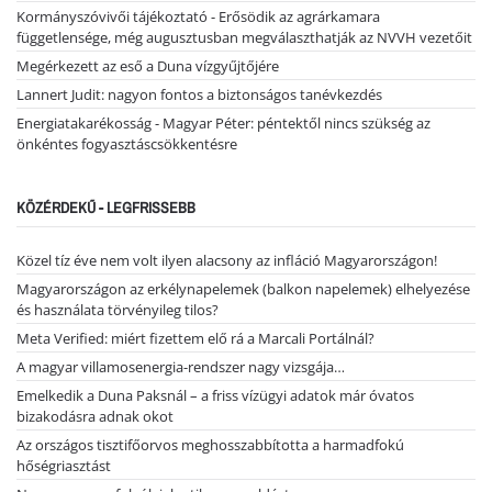
Kormányszóvivői tájékoztató - Erősödik az agrárkamara
függetlensége, még augusztusban megválaszthatják az NVVH vezetőit
Megérkezett az eső a Duna vízgyűjtőjére
Lannert Judit: nagyon fontos a biztonságos tanévkezdés
Energiatakarékosság - Magyar Péter: péntektől nincs szükség az
önkéntes fogyasztáscsökkentésre
KÖZÉRDEKŰ - LEGFRISSEBB
Közel tíz éve nem volt ilyen alacsony az infláció Magyarországon!
Magyarországon az erkélynapelemek (balkon napelemek) elhelyezése
és használata törvényileg tilos?
Meta Verified: miért fizettem elő rá a Marcali Portálnál?
A magyar villamosenergia-rendszer nagy vizsgája…
Emelkedik a Duna Paksnál – a friss vízügyi adatok már óvatos
bizakodásra adnak okot
Az országos tisztifőorvos meghosszabbította a harmadfokú
hőségriasztást