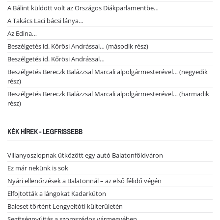
A Bálint küldött volt az Országos Diákparlamentbe…
A Takács Laci bácsi lánya…
Az Edina…
Beszélgetés id. Kőrösi Andrással… (második rész)
Beszélgetés id. Kőrösi Andrással…
Beszélgetés Bereczk Balázzsal Marcali alpolgármesterével… (negyedik
rész)
Beszélgetés Bereczk Balázzsal Marcali alpolgármesterével… (harmadik
rész)
KÉK HÍREK - LEGFRISSEBB
Villanyoszlopnak ütközött egy autó Balatonföldváron
Ez már nekünk is sok
Nyári ellenőrzések a Balatonnál – az első félidő végén
Elfojtották a lángokat Kadarkúton
Baleset történt Lengyeltóti külterületén
Segítségnyújtás a szomszédos vármegyében