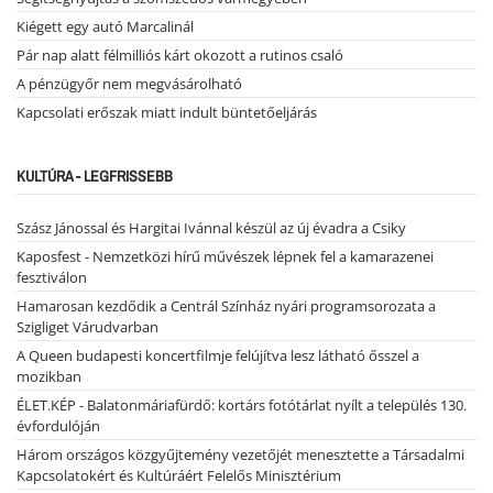
Kiégett egy autó Marcalinál
Pár nap alatt félmilliós kárt okozott a rutinos csaló
A pénzügyőr nem megvásárolható
Kapcsolati erőszak miatt indult büntetőeljárás
KULTÚRA - LEGFRISSEBB
Szász Jánossal és Hargitai Ivánnal készül az új évadra a Csiky
Kaposfest - Nemzetközi hírű művészek lépnek fel a kamarazenei
fesztiválon
Hamarosan kezdődik a Centrál Színház nyári programsorozata a
Szigliget Várudvarban
A Queen budapesti koncertfilmje felújítva lesz látható ősszel a
mozikban
ÉLET.KÉP - Balatonmáriafürdő: kortárs fotótárlat nyílt a település 130.
évfordulóján
Három országos közgyűjtemény vezetőjét menesztette a Társadalmi
Kapcsolatokért és Kultúráért Felelős Minisztérium