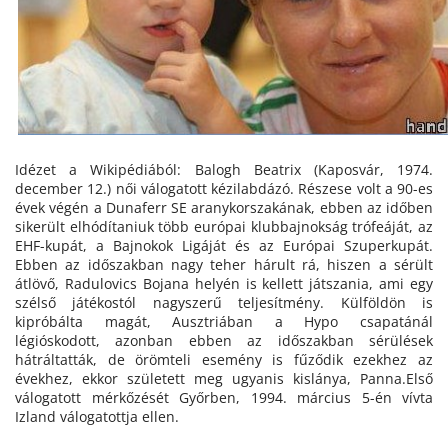
Idézet a Wikipédiából: Balogh Beatrix (Kaposvár, 1974.
december 12.) női válogatott kézilabdázó. Részese volt a 90-es
évek végén a Dunaferr SE aranykorszakának, ebben az időben
sikerült elhódítaniuk több európai klubbajnokság trófeáját, az
EHF-kupát, a Bajnokok Ligáját és az Európai Szuperkupát.
Ebben az időszakban nagy teher hárult rá, hiszen a sérült
átlövő, Radulovics Bojana helyén is kellett játszania, ami egy
szélső játékostól nagyszerű teljesítmény. Külföldön is
kipróbálta magát, Ausztriában a Hypo csapatánál
légióskodott, azonban ebben az időszakban sérülések
hátráltatták, de örömteli esemény is fűződik ezekhez az
évekhez, ekkor született meg ugyanis kislánya, Panna.Első
válogatott mérkőzését Győrben, 1994. március 5-én vívta
Izland válogatottja ellen.