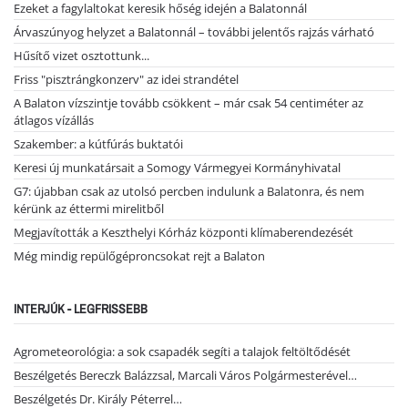
Ezeket a fagylaltokat keresik hőség idején a Balatonnál
Árvaszúnyog helyzet a Balatonnál – további jelentős rajzás várható
Hűsítő vizet osztottunk...
Friss "pisztrángkonzerv" az idei strandétel
A Balaton vízszintje tovább csökkent – már csak 54 centiméter az
átlagos vízállás
Szakember: a kútfúrás buktatói
Keresi új munkatársait a Somogy Vármegyei Kormányhivatal
G7: újabban csak az utolsó percben indulunk a Balatonra, és nem
kérünk az éttermi mirelitből
Megjavították a Keszthelyi Kórház központi klímaberendezését
Még mindig repülőgéproncsokat rejt a Balaton
INTERJÚK - LEGFRISSEBB
Agrometeorológia: a sok csapadék segíti a talajok feltöltődését
Beszélgetés Bereczk Balázzsal, Marcali Város Polgármesterével…
Beszélgetés Dr. Király Péterrel…