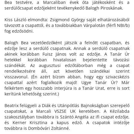
Bea testvére, a Marcaliban évek óta játékosként és a
serdülőcsapat edzőjeként tevékenykedő Balogh Piroskának.
Kiss László elmondta: Zsigmond György saját elhatározásából
távozott a csapattól, és a továbbiakban Várpalotán (férfi NBI/b)
fog edzősödni.
Balogh Bea vezetőedzőként játszik a felnőtt csapatban, és
edzője lesz a serdülő csapatnak. Annak a serdülő csapatnak
akinek korábban Fuisz János volt az edzője. A Tanár Úr
hetekkel korábban hivatalosan bejelentette távozási
szándékát. Az augusztusi edzőtáborban még a csapat
rendelkezésére áll, azt követően szándékai szerint
visszavonul. (Én azért bízom abban, hogy egy szivacskézis
csapattal azért foglalkozik majd! Ugye Tanár Úr? Már
felkértem egy hosszabb interjúra is a Tanár Urat, erre is sort
kerítünk lehetőség szerint.)
Beatrix felügyeli a Diák és Utánpótlás Bajnokságban szerepelő
csapatokat, a Marcali VSZSE UK keretében. A Kézilabda
szakosztályban továbbra is Szántó Angéla az ifi csapat edzője,
és Kerner Krisztina a kapus edző. A csapatok intézője
továbbra is Dombóvári Zoltánné.