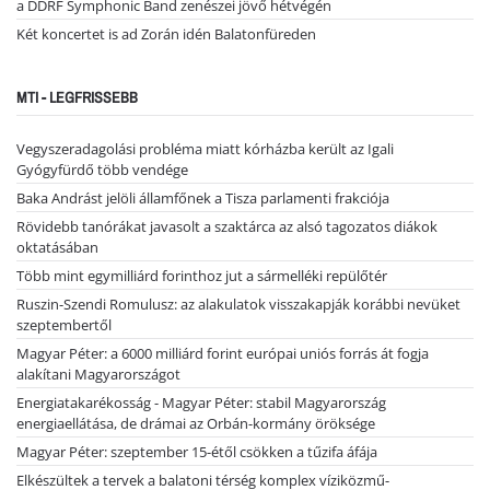
a DDRF Symphonic Band zenészei jövő hétvégén
Két koncertet is ad Zorán idén Balatonfüreden
MTI - LEGFRISSEBB
Vegyszeradagolási probléma miatt kórházba került az Igali
Gyógyfürdő több vendége
Baka Andrást jelöli államfőnek a Tisza parlamenti frakciója
Rövidebb tanórákat javasolt a szaktárca az alsó tagozatos diákok
oktatásában
Több mint egymilliárd forinthoz jut a sármelléki repülőtér
Ruszin-Szendi Romulusz: az alakulatok visszakapják korábbi nevüket
szeptembertől
Magyar Péter: a 6000 milliárd forint európai uniós forrás át fogja
alakítani Magyarországot
Energiatakarékosság - Magyar Péter: stabil Magyarország
energiaellátása, de drámai az Orbán-kormány öröksége
Magyar Péter: szeptember 15-étől csökken a tűzifa áfája
Elkészültek a tervek a balatoni térség komplex víziközmű-