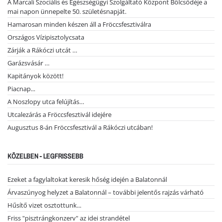
A Marcali Szociális és Egészségügyi Szolgáltató Központ Bölcsődéje a
mai napon ünnepelte 50. születésnapját.
Hamarosan minden készen áll a Fröccsfesztiválra
Országos Vízipisztolycsata
Zárják a Rákóczi utcát …
Garázsvásár …
Kapitányok között!
Piacnap...
A Noszlopy utca felújítás…
Utcalezárás a Fröccsfesztivál idejére
Augusztus 8-án Fröccsfesztivál a Rákóczi utcában!
KÖZELBEN - LEGFRISSEBB
Ezeket a fagylaltokat keresik hőség idején a Balatonnál
Árvaszúnyog helyzet a Balatonnál – további jelentős rajzás várható
Hűsítő vizet osztottunk...
Friss "pisztrángkonzerv" az idei strandétel