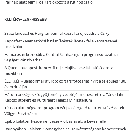
Pár nap alatt félmilliós kárt okozott a rutinos csaló
KULTÚRA - LEGFRISSEBB
Szász Jánossal és Hargitai Ivánnal készül az új évadra a Csiky
Kaposfest - Nemzetközi hírű művészek lépnek fel a kamarazenei
fesztiválon
Hamarosan kezdődik a Centrál Színház nyári programsorozata a
Szigliget Várudvarban
A Queen budapesti koncertfilmje felújítva lesz látható ősszel a
mozikban
ÉLET.KÉP - Balatonmáriafürdő: kortárs fotótárlat nyílt a település 130.
évfordulóján
Három országos közgyűjtemény vezetőjét menesztette a Társadalmi
Kapcsolatokért és Kultúráért Felelős Minisztérium
Tíz nap alatt négyezer program várja a látogatókat a 35. Művészetek
Völgye Fesztiválon
Újabb balatoni kezdeményezés – olvasnivaló a kévé mellé
Baranyában, Zalában, Somogyban és Horvátországban koncerteznek