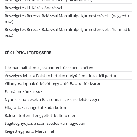
Beszélgetés id. Kőrösi Andrással…
Beszélgetés Bereczk Balázzsal Marcali alpolgármesterével… (negyedik
rész)
Beszélgetés Bereczk Balázzsal Marcali alpolgármesterével… (harmadik
rész)
KÉK HÍREK - LEGFRISSEBB
Hárman haltak meg szabadtéri tüzekben a héten
Veszélyes lehet a Balaton hirtelen mélyülő medre a déli parton
Villanyoszlopnak ütközött egy autó Balatonföldváron
Ez már nekünk is sok
Nyári ellenőrzések a Balatonnál – az első félidő végén
Elfojtották a lángokat Kadarkúton
Baleset történt Lengyeltóti külterületén
Segítségnyújtás a szomszédos vármegyében
Kiégett egy autó Marcalinál