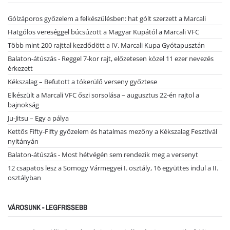
Gólzáporos győzelem a felkészülésben: hat gólt szerzett a Marcali
Hatgólos vereséggel búcsúzott a Magyar Kupától a Marcali VFC
Több mint 200 rajttal kezdődött a IV. Marcali Kupa Gyótapusztán
Balaton-átúszás - Reggel 7-kor rajt, előzetesen közel 11 ezer nevezés
érkezett
Kékszalag – Befutott a tókerülő verseny győztese
Elkészült a Marcali VFC őszi sorsolása – augusztus 22-én rajtol a
bajnokság
Ju-Jitsu – Egy a pálya
Kettős Fifty-Fifty győzelem és hatalmas mezőny a Kékszalag Fesztivál
nyitányán
Balaton-átúszás - Most hétvégén sem rendezik meg a versenyt
12 csapatos lesz a Somogy Vármegyei I. osztály, 16 együttes indul a II.
osztályban
VÁROSUNK - LEGFRISSEBB