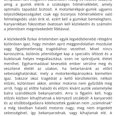
amíg a gumik elérik a szükséges hőmérsékletet, amely
optimális tapadást biztosít. A motorkerékpár-gumik ugyanis
teljesítőképességüket csak egy bizonyos hőmérsékletre való
felmelegedés után érik el, ezért kell a gumikat bemelegíteni,
Kanyarokban fokozottan óvatosan kell közlekedni és számolni
a jelentősen megnövekedett féktávval.
A közlekedők fizikai értelemben egyik legvédtelenebb rétegére
különösen igaz, hogy minden apró meggondolatlan mozdulat
vagy figyelmetlenség tragédiához vezethet. Mivel nincs
karosszéria, különös jelentőséget kap a speciális öltözet és a
bukósisak helyes megválasztása, ezen ne spóroljunk, életet
menthet. Egyharmadával kevesebb ember sérülne meg és
veszítené életét az utakon, ha betartanánk az előírt
sebességhatárokat, mely a motorkerékpárosokra kiemelten
igaz. Sokszor okoz tragédiát a kellő körültekintés nélküli
előzés, különösen akkor, amikor motoros nem győződik meg
arról, hogy az előtte haladó és előzni kívánt autók valamelyike
balra szándékozik bekanyarodni. Arra is figyelni kell, hogy
előzés közben kihajthatnak a környező utcákból! A kanyarodó
és az elsőbbségadásra kötelezettek gyakran nem „számolnak"
a még távolban haladó motoros nagy, meg nem engedett
sebességével, így bekanyarodnak, vagy kihajtanak elé. A