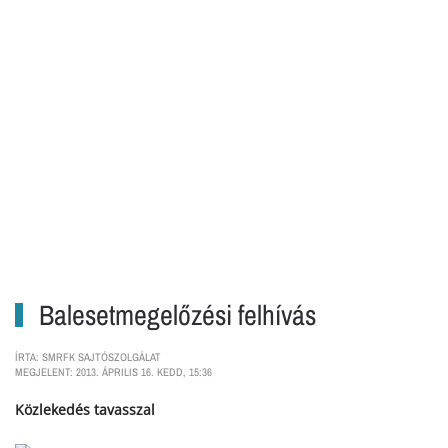
Balesetmegelőzési felhívás
ÍRTA: SMRFK SAJTÓSZOLGÁLAT
MEGJELENT: 2013. ÁPRILIS 16. KEDD, 15:36
Közlekedés tavasszal