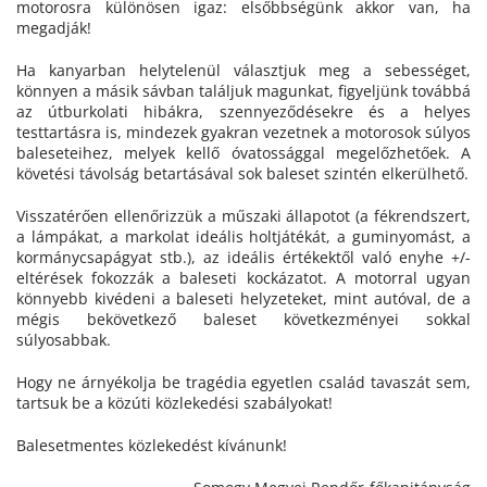
motorosra különösen igaz: elsőbbségünk akkor van, ha
megadják!
Ha kanyarban helytelenül választjuk meg a sebességet,
könnyen a másik sávban találjuk magunkat, figyeljünk továbbá
az útburkolati hibákra, szennyeződésekre és a helyes
testtartásra is, mindezek gyakran vezetnek a motorosok súlyos
baleseteihez, melyek kellő óvatossággal megelőzhetőek. A
követési távolság betartásával sok baleset szintén elkerülhető.
Visszatérően ellenőrizzük a műszaki állapotot (a fékrendszert,
a lámpákat, a markolat ideális holtjátékát, a guminyomást, a
kormánycsapágyat stb.), az ideális értékektől való enyhe +/-
eltérések fokozzák a baleseti kockázatot. A motorral ugyan
könnyebb kivédeni a baleseti helyzeteket, mint autóval, de a
mégis bekövetkező baleset következményei sokkal
súlyosabbak.
Hogy ne árnyékolja be tragédia egyetlen család tavaszát sem,
tartsuk be a közúti közlekedési szabályokat!
Balesetmentes közlekedést kívánunk!