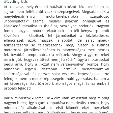
Itt a tavasz, mely érezteti hatását a közúti közlekedésben is,
sajnos nem feltétlenül csak a szépségeivel. Megsokasodik a
nagyteljesítményű motorkerékpárokkal száguldozó
„hobbypilóták" száma, mellyel gyakran önmagukat és
közlekedő társaikat is (halálos) veszélybe sodorják. Nagyon
fontos, hogy a motorkerékpárosok – a téli kényszerpihenőt
követően – készítsék fel járműveiket a közlekedésre,
ellenőrizzék azok műszaki állapotát, de saját maguk
felkészítéséről se feledkezzenek meg, hiszen a rutinos
motorosok járműkezelésében is hiányosságok merülhetnek
fel, továbbá tompulhatnak a reflexek. Ahogy a gyermekeket
arra intjük, hogy „az úttest nem játszótér", úgy a motorosokat
pedig arra, hogy a „közút nem versenypálya". Fontos, hogy
mindenki legyen tisztában járműve menetdinamikai
sajátosságaival, és persze saját vezetési képességeivel. Ne
feledjük, nem a motor képességein múló gyorsulás, hanem a
mi képességeinket tükröző biztonságos megállás az embert
próbáló feladat!
Bár a mínuszok – reméljük – elmúltak, az aszfalt még mindig
nagyon hideg, így a gumik tapadása nem ideális. Fontos, hogy
minden út alkalmával az első kilométereket mérsékelt
tempóban kell megtenni (különösen hideg és nedves időben),