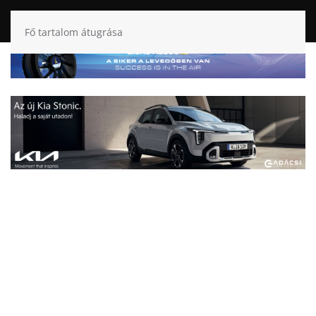
Fő tartalom átugrása