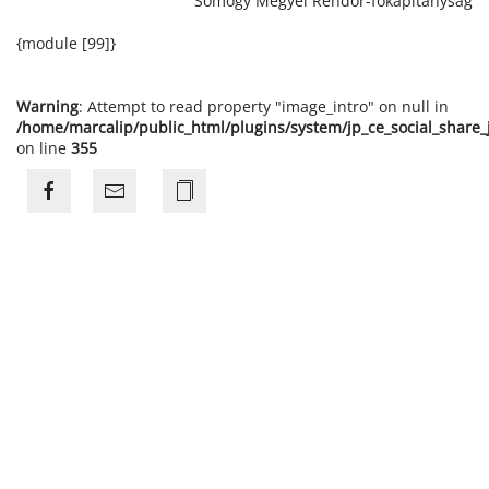
Somogy Megyei Rendőr-főkapitányság
{module [99]}
Warning
: Attempt to read property "image_intro" on null in
/home/marcalip/public_html/plugins/system/jp_ce_social_share
on line
355