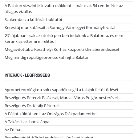
A Balaton vízszintje tovább csökkent – már csak 54 centiméter az
átlagos vízállás
Szakember: a kútfúrás buktatói
Keresi új munkatársait a Somogy Vármegyei Kormányhivatal
G7: újabban csak az utolsó percben indulunk a Balatonra, és nem
kérünk az éttermi mirelitből
Megjavították a Keszthelyi Kórház központi klímaberendezését
Még mindig repülőgéproncsokat rejt a Balaton
INTERJÚK - LEGFRISSEBB
Agrometeorológia: a sok csapadék segíti a talajok feltöltődését
Beszélgetés Bereczk Balázzsal, Marcali Város Polgármesterével…
Beszélgetés Dr. Király Péterrel…
A Bálint küldött volt az Országos Diákparlamentbe…
A Takács Laci bácsi lánya…
Az Edina…
Beszélgetés id. Kőrösi Andrással… (második rész)