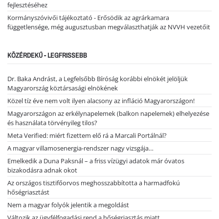
fejlesztéséhez
Kormányszóvivői tájékoztató - Erősödik az agrárkamara
függetlensége, még augusztusban megválaszthatják az NVVH vezetőit
KÖZÉRDEKŰ - LEGFRISSEBB
Dr. Baka Andrást, a Legfelsőbb Bíróság korábbi elnökét jelöljük
Magyarország köztársasági elnökének
Közel tíz éve nem volt ilyen alacsony az infláció Magyarországon!
Magyarországon az erkélynapelemek (balkon napelemek) elhelyezése
és használata törvényileg tilos?
Meta Verified: miért fizettem elő rá a Marcali Portálnál?
A magyar villamosenergia-rendszer nagy vizsgája…
Emelkedik a Duna Paksnál – a friss vízügyi adatok már óvatos
bizakodásra adnak okot
Az országos tisztifőorvos meghosszabbította a harmadfokú
hőségriasztást
Nem a magyar folyók jelentik a megoldást
Változik az ügyfélfogadási rend a hőségriasztás miatt