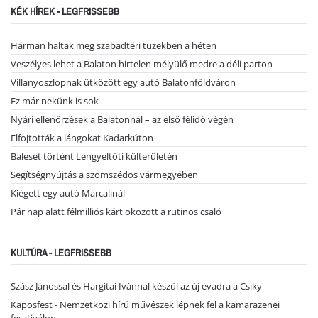
KÉK HÍREK - LEGFRISSEBB
Hárman haltak meg szabadtéri tüzekben a héten
Veszélyes lehet a Balaton hirtelen mélyülő medre a déli parton
Villanyoszlopnak ütközött egy autó Balatonföldváron
Ez már nekünk is sok
Nyári ellenőrzések a Balatonnál – az első félidő végén
Elfojtották a lángokat Kadarkúton
Baleset történt Lengyeltóti külterületén
Segítségnyújtás a szomszédos vármegyében
Kiégett egy autó Marcalinál
Pár nap alatt félmilliós kárt okozott a rutinos csaló
KULTÚRA - LEGFRISSEBB
Szász Jánossal és Hargitai Ivánnal készül az új évadra a Csiky
Kaposfest - Nemzetközi hírű művészek lépnek fel a kamarazenei