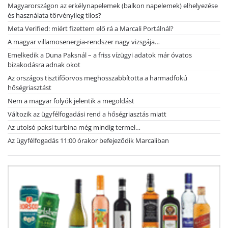
Magyarországon az erkélynapelemek (balkon napelemek) elhelyezése
és használata törvényileg tilos?
Meta Verified: miért fizettem elő rá a Marcali Portálnál?
A magyar villamosenergia-rendszer nagy vizsgája…
Emelkedik a Duna Paksnál – a friss vízügyi adatok már óvatos
bizakodásra adnak okot
Az országos tisztifőorvos meghosszabbította a harmadfokú
hőségriasztást
Nem a magyar folyók jelentik a megoldást
Változik az ügyfélfogadási rend a hőségriasztás miatt
Az utolsó paksi turbina még mindig termel…
Az ügyfélfogadás 11:00 órakor befejeződik Marcaliban