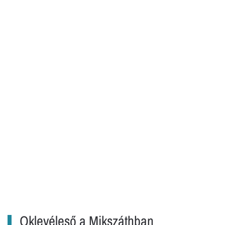
Oklevéleső a Mikszáthban