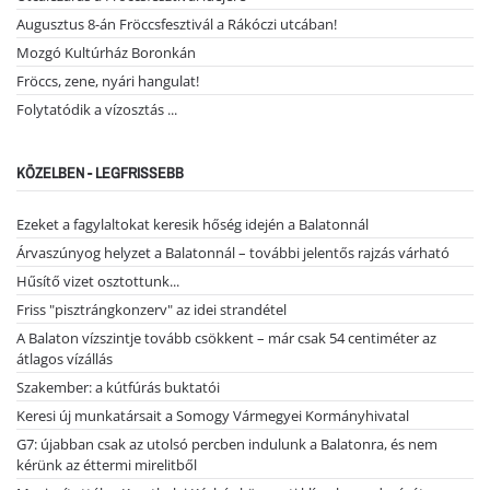
Augusztus 8-án Fröccsfesztivál a Rákóczi utcában!
Mozgó Kultúrház Boronkán
Fröccs, zene, nyári hangulat!
Folytatódik a vízosztás ...
KÖZELBEN - LEGFRISSEBB
Ezeket a fagylaltokat keresik hőség idején a Balatonnál
Árvaszúnyog helyzet a Balatonnál – további jelentős rajzás várható
Hűsítő vizet osztottunk...
Friss "pisztrángkonzerv" az idei strandétel
A Balaton vízszintje tovább csökkent – már csak 54 centiméter az
átlagos vízállás
Szakember: a kútfúrás buktatói
Keresi új munkatársait a Somogy Vármegyei Kormányhivatal
G7: újabban csak az utolsó percben indulunk a Balatonra, és nem
kérünk az éttermi mirelitből