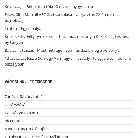
Kékszalag – Befutott a tókerülő verseny győztese
Elkészült a Marcali VFC őszi sorsolása – augusztus 22-én rajtol a
bajnokság
Ju-Jitsu – Egy a pálya
Kettős Fifty-Fifty győzelem és hatalmas mezőny a Kékszalag Fesztivál
nyitányán
Balaton-átúszás - Most hétvégén sem rendezik meg a versenyt
12 csapatos lesz a Somogy Vármegyei I. osztály, 16 együttes indul a II.
osztályban
VÁROSUNK - LEGFRISSEBB
Zárják a Rákóczi utcát …
Garázsvásár …
Kapitányok között!
Piacnap...
A Noszlopy utca felújítás…
Utcalezárás a Fröccsfesztivál idejére