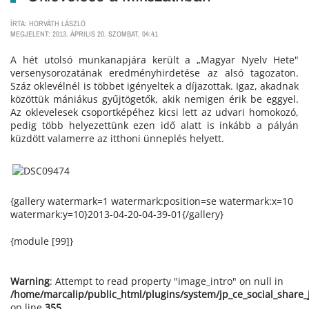
ÍRTA: HORVÁTH LÁSZLÓ
MEGJELENT: 2013. ÁPRILIS 20. SZOMBAT, 04:41
A hét utolsó munkanapjára került a „Magyar Nyelv Hete"
versenysorozatának eredményhirdetése az alsó tagozaton.
Száz oklevélnél is többet igényeltek a díjazottak. Igaz, akadnak
közöttük mániákus gyűjtögetők, akik nemigen érik be eggyel.
Az oklevelesek csoportképéhez kicsi lett az udvari homokozó,
pedig több helyezettünk ezen idő alatt is inkább a pályán
küzdött valamerre az itthoni ünneplés helyett.
{gallery watermark=1 watermark:position=se watermark:x=10
watermark:y=10}2013-04-20-04-39-01{/gallery}
{module [99]}
Warning
: Attempt to read property "image_intro" on null in
/home/marcalip/public_html/plugins/system/jp_ce_social_share
on line
355