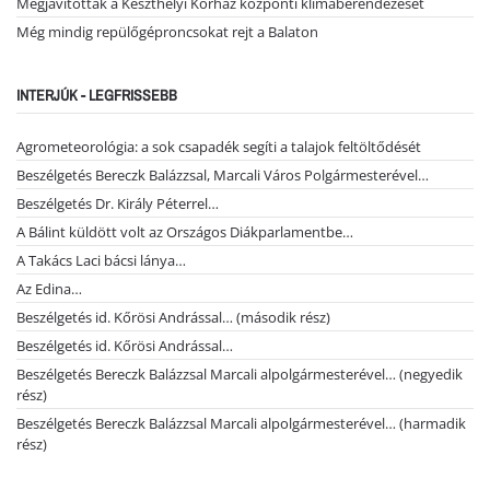
Megjavították a Keszthelyi Kórház központi klímaberendezését
Még mindig repülőgéproncsokat rejt a Balaton
INTERJÚK - LEGFRISSEBB
Agrometeorológia: a sok csapadék segíti a talajok feltöltődését
Beszélgetés Bereczk Balázzsal, Marcali Város Polgármesterével…
Beszélgetés Dr. Király Péterrel…
A Bálint küldött volt az Országos Diákparlamentbe…
A Takács Laci bácsi lánya…
Az Edina…
Beszélgetés id. Kőrösi Andrással… (második rész)
Beszélgetés id. Kőrösi Andrással…
Beszélgetés Bereczk Balázzsal Marcali alpolgármesterével… (negyedik
rész)
Beszélgetés Bereczk Balázzsal Marcali alpolgármesterével… (harmadik
rész)