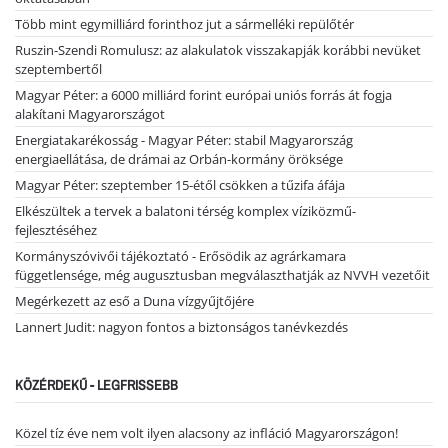
Több mint egymilliárd forinthoz jut a sármelléki repülőtér
Ruszin-Szendi Romulusz: az alakulatok visszakapják korábbi nevüket
szeptembertől
Magyar Péter: a 6000 milliárd forint európai uniós forrás át fogja
alakítani Magyarországot
Energiatakarékosság - Magyar Péter: stabil Magyarország
energiaellátása, de drámai az Orbán-kormány öröksége
Magyar Péter: szeptember 15-étől csökken a tűzifa áfája
Elkészültek a tervek a balatoni térség komplex víziközmű-
fejlesztéséhez
Kormányszóvivői tájékoztató - Erősödik az agrárkamara
függetlensége, még augusztusban megválaszthatják az NVVH vezetőit
Megérkezett az eső a Duna vízgyűjtőjére
Lannert Judit: nagyon fontos a biztonságos tanévkezdés
KÖZÉRDEKŰ - LEGFRISSEBB
Közel tíz éve nem volt ilyen alacsony az infláció Magyarországon!