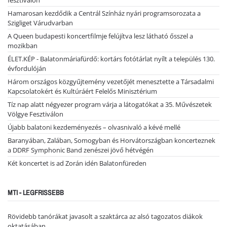
fesztiválon
Hamarosan kezdődik a Centrál Színház nyári programsorozata a
Szigliget Várudvarban
A Queen budapesti koncertfilmje felújítva lesz látható ősszel a
mozikban
ÉLET.KÉP - Balatonmáriafürdő: kortárs fotótárlat nyílt a település 130.
évfordulóján
Három országos közgyűjtemény vezetőjét menesztette a Társadalmi
Kapcsolatokért és Kultúráért Felelős Minisztérium
Tíz nap alatt négyezer program várja a látogatókat a 35. Művészetek
Völgye Fesztiválon
Újabb balatoni kezdeményezés – olvasnivaló a kévé mellé
Baranyában, Zalában, Somogyban és Horvátországban koncerteznek
a DDRF Symphonic Band zenészei jövő hétvégén
Két koncertet is ad Zorán idén Balatonfüreden
MTI - LEGFRISSEBB
Rövidebb tanórákat javasolt a szaktárca az alsó tagozatos diákok
oktatásában