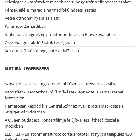
Felesleges alkatrészeket rendelt azért, hogy utána ellophassa azokat
Péntek éjfélig marad a harmadfokú hőségriasztás
Védje otthonát nyaralás alatt!
Karambol Zamárdiban
Szalmabálák égnek egy traktor pótkocsiján Rinyakovácsiban
Összehangolt akció Siófok térségében
Korlátnak ütközött egy autó az M7-esen
KULTÚRA - LEGFRISSEBB
Szász Jánossal és Hargitai Ivánnal készül az új évadra a Csiky
Kaposfest - Nemzetközi hírű művészek lépnek fel a kamarazenei
fesztiválon
Hamarosan kezdődik a Centrál Színház nyári programsorozata a
Szigliget Várudvarban
A Queen budapesti koncertfilmje felújítva lesz látható ősszel a
mozikban
ÉLET.KÉP - Balatonmáriafürdő: kortárs fotótárlat nyílt a település 130.
évfordulóján