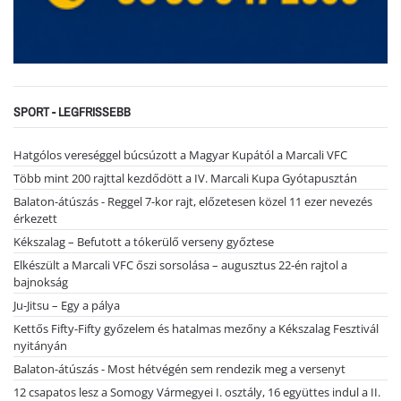
SPORT - LEGFRISSEBB
Hatgólos vereséggel búcsúzott a Magyar Kupától a Marcali VFC
Több mint 200 rajttal kezdődött a IV. Marcali Kupa Gyótapusztán
Balaton-átúszás - Reggel 7-kor rajt, előzetesen közel 11 ezer nevezés
érkezett
Kékszalag – Befutott a tókerülő verseny győztese
Elkészült a Marcali VFC őszi sorsolása – augusztus 22-én rajtol a
bajnokság
Ju-Jitsu – Egy a pálya
Kettős Fifty-Fifty győzelem és hatalmas mezőny a Kékszalag Fesztivál
nyitányán
Balaton-átúszás - Most hétvégén sem rendezik meg a versenyt
12 csapatos lesz a Somogy Vármegyei I. osztály, 16 együttes indul a II.