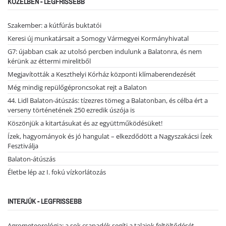
KÖZELBEN - LEGFRISSEBB
Szakember: a kútfúrás buktatói
Keresi új munkatársait a Somogy Vármegyei Kormányhivatal
G7: újabban csak az utolsó percben indulunk a Balatonra, és nem
kérünk az éttermi mirelitből
Megjavították a Keszthelyi Kórház központi klímaberendezését
Még mindig repülőgéproncsokat rejt a Balaton
44. Lidl Balaton-átúszás: tízezres tömeg a Balatonban, és célba ért a
verseny történetének 250 ezredik úszója is
Köszönjük a kitartásukat és az együttműködésüket!
Ízek, hagyományok és jó hangulat – elkezdődött a Nagyszakácsi Ízek
Fesztiválja
Balaton-átúszás
Életbe lép az I. fokú vízkorlátozás
INTERJÚK - LEGFRISSEBB
Agrometeorológia: a sok csapadék segíti a talajok feltöltődését