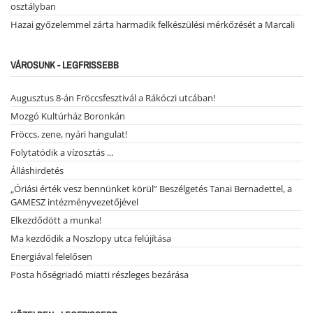
osztályban
Hazai győzelemmel zárta harmadik felkészülési mérkőzését a Marcali
VÁROSUNK - LEGFRISSEBB
Augusztus 8-án Fröccsfesztivál a Rákóczi utcában!
Mozgó Kultúrház Boronkán
Fröccs, zene, nyári hangulat!
Folytatódik a vízosztás ...
Álláshirdetés
„Óriási érték vesz bennünket körül” Beszélgetés Tanai Bernadettel, a
GAMESZ intézményvezetőjével
Elkezdődött a munka!
Ma kezdődik a Noszlopy utca felújítása
Energiával felelősen
Posta hőségriadó miatti részleges bezárása