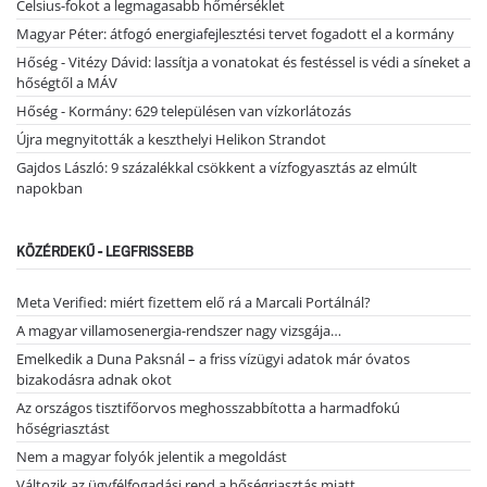
Celsius-fokot a legmagasabb hőmérséklet
Magyar Péter: átfogó energiafejlesztési tervet fogadott el a kormány
Hőség - Vitézy Dávid: lassítja a vonatokat és festéssel is védi a síneket a
hőségtől a MÁV
Hőség - Kormány: 629 településen van vízkorlátozás
Újra megnyitották a keszthelyi Helikon Strandot
Gajdos László: 9 százalékkal csökkent a vízfogyasztás az elmúlt
napokban
KÖZÉRDEKŰ - LEGFRISSEBB
Meta Verified: miért fizettem elő rá a Marcali Portálnál?
A magyar villamosenergia-rendszer nagy vizsgája…
Emelkedik a Duna Paksnál – a friss vízügyi adatok már óvatos
bizakodásra adnak okot
Az országos tisztifőorvos meghosszabbította a harmadfokú
hőségriasztást
Nem a magyar folyók jelentik a megoldást
Változik az ügyfélfogadási rend a hőségriasztás miatt