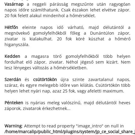
Vasárnap
a reggeli párásság megszűnte után ragyogóan
napos időre számíthatunk. Csak északon lehet elvétve zápor.
20 fok felett alakul mindenhol a hőmérséklet.
Hétfőn
eleinte napos idő várható, majd délutántól a
megnövekvő gomolyfelhőkből főleg a Dunántúlon zápor,
zivatar is kialakulhat. 20 fok köré kúszhat a hőmérő
higanyszála.
Kedden
a magasra törő gomolyfelhőkből több helyen
fordulhat elő zápor, zivatar. Néhol jégeső sem kizárt. Nem
lesz lényeges változás a hőmérsékletben.
Szerdán
és
csütörtökön
újra szinte zavartalanul napos,
száraz, és egyre melegebb időre van kilátás. Csütörtökön több
helyen lehet nyári nap, azaz 25 fok, vagy afeletti maximum.
Pénteken
is nyárias meleg valószínű, majd délutántól heves
záporok, zivatarok érkezhetnek...
Warning
: Attempt to read property "image_intro" on null in
/home/marcalip/public_html/plugins/system/jp_ce_social_share