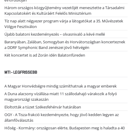
Három országos közgyűjtemény vezetőjét menesztette a Társadalmi
Kapcsolatokért és Kultúráért Felelős Minisztérium
Tíz nap alatt négyezer program várja a látogatókat a 35. Művészetek
Völgye Fesztiválon
Újabb balatoni kezdeményezés – olvasnivaló a kévé mellé
Baranyában, Zalában, Somogyban és Horvátországban koncerteznek
a DDRF Symphonic Band zenészei jövő hétvégén
Két koncertet is ad Zorán idén Balatonfüreden
MTI - LEGFRISSEBB
A Magyar Honvédségre mindig számíthatnak a magyar emberek
A Duna alacsony vízállása miatt 11 szállodahajó várakozik a folyó
magyarországi szakaszán
Eloltották a tüzet Székesfehérvár határában
OGY - A Tisza-frakció kezdeményezte, hogy jövő kedden legyen az
államfőválasztás
Hőség - Kormány: országosan elérte, Budapesten meg is haladta a 40