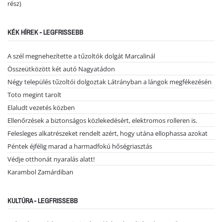
rész)
KÉK HÍREK - LEGFRISSEBB
A szél megnehezítette a tűzoltók dolgát Marcalinál
Összeütközött két autó Nagyatádon
Négy település tűzoltói dolgoztak Látrányban a lángok megfékezésén
Toto megint tarolt
Elaludt vezetés közben
Ellenőrzések a biztonságos közlekedésért, elektromos rolleren is.
Felesleges alkatrészeket rendelt azért, hogy utána ellophassa azokat
Péntek éjfélig marad a harmadfokú hőségriasztás
Védje otthonát nyaralás alatt!
Karambol Zamárdiban
KULTÚRA - LEGFRISSEBB