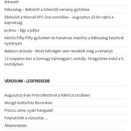
érkezett
Kékszalag – Befutott a tókerülő verseny győztese
Elkészült a Marcali VFC őszi sorsolása – augusztus 22-én rajtol a
bajnokság
Ju-Jitsu – Egy a pálya
Kettős Fifty-Fifty győzelem és hatalmas mezőny a Kékszalag Fesztivál
nyitányán
Balaton-átúszás - Most hétvégén sem rendezik meg a versenyt
12 csapatos lesz a Somogy Vármegyei I. osztály, 16 együttes indul a II.
osztályban
VÁROSUNK - LEGFRISSEBB
Augusztus 8-án Fröccsfesztivál a Rákóczi utcában!
Mozgó Kultúrház Boronkán
Fröccs, zene, nyári hangulat!
Folytatódik a vízosztás ...
Álláshirdetés