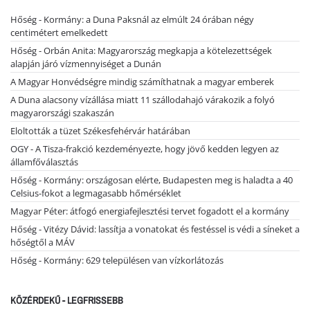
Hőség - Kormány: a Duna Paksnál az elmúlt 24 órában négy
centimétert emelkedett
Hőség - Orbán Anita: Magyarország megkapja a kötelezettségek
alapján járó vízmennyiséget a Dunán
A Magyar Honvédségre mindig számíthatnak a magyar emberek
A Duna alacsony vízállása miatt 11 szállodahajó várakozik a folyó
magyarországi szakaszán
Eloltották a tüzet Székesfehérvár határában
OGY - A Tisza-frakció kezdeményezte, hogy jövő kedden legyen az
államfőválasztás
Hőség - Kormány: országosan elérte, Budapesten meg is haladta a 40
Celsius-fokot a legmagasabb hőmérséklet
Magyar Péter: átfogó energiafejlesztési tervet fogadott el a kormány
Hőség - Vitézy Dávid: lassítja a vonatokat és festéssel is védi a síneket a
hőségtől a MÁV
Hőség - Kormány: 629 településen van vízkorlátozás
KÖZÉRDEKŰ - LEGFRISSEBB