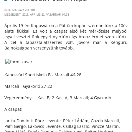
ÍRTA: MAGYAR VIKTOR
MEGJELENT: 2013. ÁPRILIS 21. VASÁRNAP, 04:38
Április 19-én Kaposváron a Pöttöm kupán szerepeltünk a 10év
alatti fiúkkal. Ez volt a csapat első két mérkőzése melyből
egyet vesztettünk egyet nyertünk így bronz érmet szereztünk.
A cél a tapasztalatszerzés volt. Jövőre már a Kenguru
Bajnokságban versenyzünk tovább.
Kaposvári Sportiskola B - Marcali 46-28
Marcali - Gyakorló 27-22
Végeredmény: 1.Kasi B; 2.Kasi A; 3.Marcali; 4.Gyakorló
A csapat:
Janku Dominik, Rácz Levente, Péterfi Ádám, Gazda Marcell,
Pálfi Gergő, Lákovics Levente, Csillag László, Vincze Martin,
Papp Máté, Fehér Dominik, Takács Noel, Bojtor Norbert