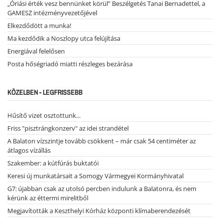
„Óriási érték vesz bennünket körül” Beszélgetés Tanai Bernadettel, a
GAMESZ intézményvezetőjével
Elkezdődött a munka!
Ma kezdődik a Noszlopy utca felújítása
Energiával felelősen
Posta hőségriadó miatti részleges bezárása
KÖZELBEN - LEGFRISSEBB
Hűsítő vizet osztottunk...
Friss "pisztrángkonzerv" az idei strandétel
A Balaton vízszintje tovább csökkent – már csak 54 centiméter az
átlagos vízállás
Szakember: a kútfúrás buktatói
Keresi új munkatársait a Somogy Vármegyei Kormányhivatal
G7: újabban csak az utolsó percben indulunk a Balatonra, és nem
kérünk az éttermi mirelitből
Megjavították a Keszthelyi Kórház központi klímaberendezését