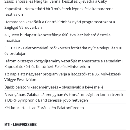
Szász Jánossal és Hargitai Ivánnal készül az új évadra a Csiky
Kaposfest - Nemzetközi hírű művészek lépnek fel a kamarazenei
fesztiválon
Hamarosan kezdődik a Centrál Színház nyári programsorozata a
Szigliget Várudvarban
A Queen budapesti koncertfilmje felújítva lesz látható ősszel a
mozikban
ÉLET.KÉP - Balatonmáriafürdő: kortárs fotótárlat nyílt a település 130.
évfordulóján
Három országos közgyűjtemény vezetőjét menesztette a Társadalmi
Kapcsolatokért és Kultúráért Felelős Minisztérium
Tíz nap alatt négyezer program várja a látogatókat a 35. Művészetek
Völgye Fesztiválon
Újabb balatoni kezdeményezés – olvasnivaló a kévé mellé
Baranyában, Zalában, Somogyban és Horvátországban koncerteznek
a DDRF Symphonic Band zenészei jövő hétvégén
Két koncertet is ad Zorán idén Balatonfüreden
MTI - LEGFRISSEBB