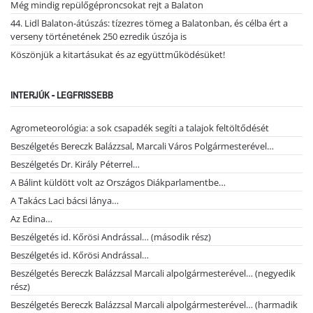
Még mindig repülőgéproncsokat rejt a Balaton
44. Lidl Balaton-átúszás: tízezres tömeg a Balatonban, és célba ért a
verseny történetének 250 ezredik úszója is
Köszönjük a kitartásukat és az együttműködésüket!
INTERJÚK - LEGFRISSEBB
Agrometeorológia: a sok csapadék segíti a talajok feltöltődését
Beszélgetés Bereczk Balázzsal, Marcali Város Polgármesterével…
Beszélgetés Dr. Király Péterrel…
A Bálint küldött volt az Országos Diákparlamentbe…
A Takács Laci bácsi lánya…
Az Edina…
Beszélgetés id. Kőrösi Andrással… (második rész)
Beszélgetés id. Kőrösi Andrással…
Beszélgetés Bereczk Balázzsal Marcali alpolgármesterével… (negyedik
rész)
Beszélgetés Bereczk Balázzsal Marcali alpolgármesterével… (harmadik