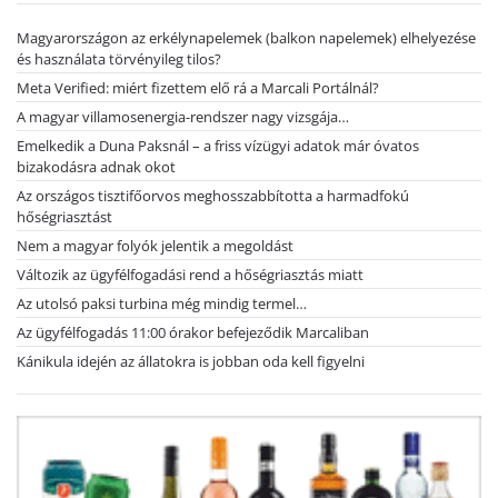
Magyarországon az erkélynapelemek (balkon napelemek) elhelyezése
és használata törvényileg tilos?
Meta Verified: miért fizettem elő rá a Marcali Portálnál?
A magyar villamosenergia-rendszer nagy vizsgája…
Emelkedik a Duna Paksnál – a friss vízügyi adatok már óvatos
bizakodásra adnak okot
Az országos tisztifőorvos meghosszabbította a harmadfokú
hőségriasztást
Nem a magyar folyók jelentik a megoldást
Változik az ügyfélfogadási rend a hőségriasztás miatt
Az utolsó paksi turbina még mindig termel…
Az ügyfélfogadás 11:00 órakor befejeződik Marcaliban
Kánikula idején az állatokra is jobban oda kell figyelni