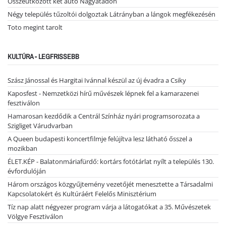
Összeütközött két autó Nagyatádon
Négy település tűzoltói dolgoztak Látrányban a lángok megfékezésén
Toto megint tarolt
KULTÚRA - LEGFRISSEBB
Szász Jánossal és Hargitai Ivánnal készül az új évadra a Csiky
Kaposfest - Nemzetközi hírű művészek lépnek fel a kamarazenei
fesztiválon
Hamarosan kezdődik a Centrál Színház nyári programsorozata a
Szigliget Várudvarban
A Queen budapesti koncertfilmje felújítva lesz látható ősszel a
mozikban
ÉLET.KÉP - Balatonmáriafürdő: kortárs fotótárlat nyílt a település 130.
évfordulóján
Három országos közgyűjtemény vezetőjét menesztette a Társadalmi
Kapcsolatokért és Kultúráért Felelős Minisztérium
Tíz nap alatt négyezer program várja a látogatókat a 35. Művészetek
Völgye Fesztiválon