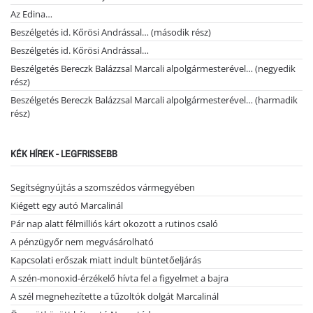
Az Edina…
Beszélgetés id. Kőrösi Andrással… (második rész)
Beszélgetés id. Kőrösi Andrással…
Beszélgetés Bereczk Balázzsal Marcali alpolgármesterével… (negyedik
rész)
Beszélgetés Bereczk Balázzsal Marcali alpolgármesterével… (harmadik
rész)
KÉK HÍREK - LEGFRISSEBB
Segítségnyújtás a szomszédos vármegyében
Kiégett egy autó Marcalinál
Pár nap alatt félmilliós kárt okozott a rutinos csaló
A pénzügyőr nem megvásárolható
Kapcsolati erőszak miatt indult büntetőeljárás
A szén-monoxid-érzékelő hívta fel a figyelmet a bajra
A szél megnehezítette a tűzoltók dolgát Marcalinál