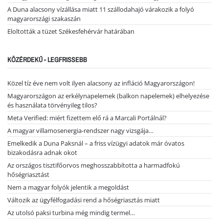
A Duna alacsony vízállása miatt 11 szállodahajó várakozik a folyó
magyarországi szakaszán
Eloltották a tüzet Székesfehérvár határában
KÖZÉRDEKŰ - LEGFRISSEBB
Közel tíz éve nem volt ilyen alacsony az infláció Magyarországon!
Magyarországon az erkélynapelemek (balkon napelemek) elhelyezése
és használata törvényileg tilos?
Meta Verified: miért fizettem elő rá a Marcali Portálnál?
A magyar villamosenergia-rendszer nagy vizsgája…
Emelkedik a Duna Paksnál – a friss vízügyi adatok már óvatos
bizakodásra adnak okot
Az országos tisztifőorvos meghosszabbította a harmadfokú
hőségriasztást
Nem a magyar folyók jelentik a megoldást
Változik az ügyfélfogadási rend a hőségriasztás miatt
Az utolsó paksi turbina még mindig termel…