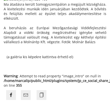
Ma átadásra került Somogyszentpálon a megújult községháza.
A kivitelezési munkák idén januárjában kezdődtek. A bővítés
és felújítás mellett az épület teljes akadálymentesítése is
elkészült.
A beruházás az Európai Mezőgazdasági Vidékfejlesztési
Alapból a vidéki örökség megőrzéséhez igénybe vehető
támogatással valósult meg. A kivitelezést egy kéthelyi építési
vállalkozó a Molnárép Kft. végezte. Fotók: Molnár Balázs
(a galéria kis képekre kattintva érhető el)
Warning
: Attempt to read property "image_intro" on null in
/home/marcalip/public_html/plugins/system/jp_ce_social_share
on line
355