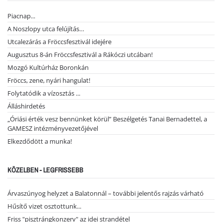
Piacnap...
A Noszlopy utca felújítás…
Utcalezárás a Fröccsfesztivál idejére
Augusztus 8-án Fröccsfesztivál a Rákóczi utcában!
Mozgó Kultúrház Boronkán
Fröccs, zene, nyári hangulat!
Folytatódik a vízosztás ...
Álláshirdetés
„Óriási érték vesz bennünket körül” Beszélgetés Tanai Bernadettel, a
GAMESZ intézményvezetőjével
Elkezdődött a munka!
KÖZELBEN - LEGFRISSEBB
Árvaszúnyog helyzet a Balatonnál – további jelentős rajzás várható
Hűsítő vizet osztottunk...
Friss "pisztrángkonzerv" az idei strandétel