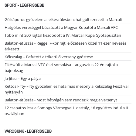
SPORT - LEGFRISSEBB
Gólzáporos győzelem a felkészülésben: hat gólt szerzett a Marcali
Hatgólos vereséggel búcsúzott a Magyar Kupától a Marcali VFC
Több mint 200 rajttal kezdődött a IV. Marcali Kupa Gyótapusztán
Balaton-átúszás - Reggel 7-kor rajt, előzetesen közel 11 ezer nevezés
érkezett
Kékszalag – Befutott a tókerülő verseny győztese
Elkészült a Marcali VFC őszi sorsolása – augusztus 22-én rajtol a
bajnokság
Ju-Jitsu – Egy a pálya
Kettős Fifty-Fifty győzelem és hatalmas mezőny a Kékszalag Fesztivál
nyitányán
Balaton-átúszás - Most hétvégén sem rendezik meg a versenyt
12 csapatos lesz a Somogy Vármegyei I. osztály, 16 együttes indul a II.
osztályban
VÁROSUNK - LEGFRISSEBB