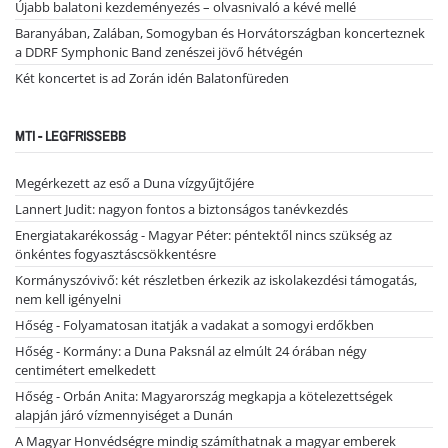
Újabb balatoni kezdeményezés – olvasnivaló a kévé mellé
Baranyában, Zalában, Somogyban és Horvátországban koncerteznek
a DDRF Symphonic Band zenészei jövő hétvégén
Két koncertet is ad Zorán idén Balatonfüreden
MTI - LEGFRISSEBB
Megérkezett az eső a Duna vízgyűjtőjére
Lannert Judit: nagyon fontos a biztonságos tanévkezdés
Energiatakarékosság - Magyar Péter: péntektől nincs szükség az
önkéntes fogyasztáscsökkentésre
Kormányszóvivő: két részletben érkezik az iskolakezdési támogatás,
nem kell igényelni
Hőség - Folyamatosan itatják a vadakat a somogyi erdőkben
Hőség - Kormány: a Duna Paksnál az elmúlt 24 órában négy
centimétert emelkedett
Hőség - Orbán Anita: Magyarország megkapja a kötelezettségek
alapján járó vízmennyiséget a Dunán
A Magyar Honvédségre mindig számíthatnak a magyar emberek