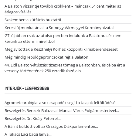
A Balaton vízszintje tovább csökkent – már csak 54 centiméter az
átlagos vízállás
Szakember: a kútfúrás buktatói
Keresi új munkatársait a Somogy Vármegyei Kormányhivatal
G7: újabban csak az utolsó percben indulunk a Balatonra, és nem
kérünk az éttermi mirelitből
Megjavították a Keszthelyi Kórház központi klímaberendezését
Még mindig repülőgéproncsokat rejt a Balaton
44. Lidl Balaton-átúszás: tízezres tömeg a Balatonban, és célba ért a
verseny történetének 250 ezredik úszója is
INTERJÚK - LEGFRISSEBB
Agrometeorológia: a sok csapadék segíti a talajok feltöltődését
Beszélgetés Bereczk Balázzsal, Marcali Város Polgármesterével…
Beszélgetés Dr. Király Péterrel…
A Bálint küldött volt az Országos Diákparlamentbe…
A Takács Laci bácsi lánya…