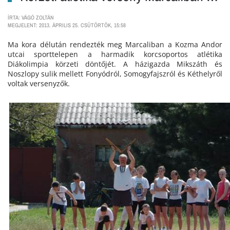
ÍRTA: VÁGÓ ZOLTÁN
MEGJELENT: 2013. ÁPRILIS 25. CSÜTÖRTÖK, 15:58
Ma kora délután rendezték meg Marcaliban a Kozma Andor
utcai sporttelepen a harmadik korcsoportos atlétika
Diákolimpia körzeti döntőjét. A házigazda Mikszáth és
Noszlopy sulik mellett Fonyódról, Somogyfajszról és Kéthelyről
voltak versenyzők.