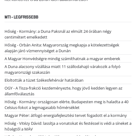
MTI - LEGFRISSEBB
Hőség - Kormány: a Duna Paksnál az elmúlt 24 órában négy
centimétert emelkedett
Hőség - Orbán Anita: Magyarország megkapja a kötelezettségek
alapján járó vízmennyiséget a Dunán
A Magyar Honvédségre mindig számíthatnak a magyar emberek
A Duna alacsony vízállása miatt 11 szállodahajó várakozik a folyó
magyarországi szakaszán
Eloltották a tüzet Székesfehérvár határában
OGY - A Tisza-frakció kezdeményezte, hogy jövő kedden legyen az
államfőválasztás
Hőség - Kormány: országosan elérte, Budapesten meg is haladta a 40
Celsius-fokot a legmagasabb hőmérséklet
Magyar Péter: átfogó energiafejlesztési tervet fogadott el a kormány
Hőség - Vitézy Dávid: lassítja a vonatokat és festéssel is védi a síneket a
hőségtől a MÁV