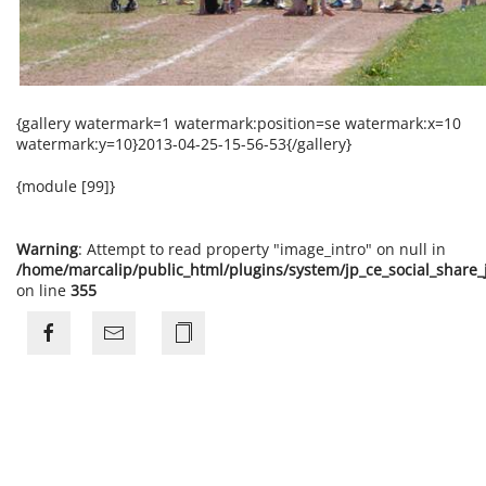
{gallery watermark=1 watermark:position=se watermark:x=10
watermark:y=10}2013-04-25-15-56-53{/gallery}
{module [99]}
Warning
: Attempt to read property "image_intro" on null in
/home/marcalip/public_html/plugins/system/jp_ce_social_share
on line
355