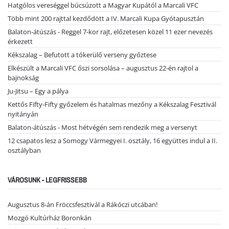
Hatgólos vereséggel búcsúzott a Magyar Kupától a Marcali VFC
Több mint 200 rajttal kezdődött a IV. Marcali Kupa Gyótapusztán
Balaton-átúszás - Reggel 7-kor rajt, előzetesen közel 11 ezer nevezés
érkezett
Kékszalag – Befutott a tókerülő verseny győztese
Elkészült a Marcali VFC őszi sorsolása – augusztus 22-én rajtol a
bajnokság
Ju-Jitsu – Egy a pálya
Kettős Fifty-Fifty győzelem és hatalmas mezőny a Kékszalag Fesztivál
nyitányán
Balaton-átúszás - Most hétvégén sem rendezik meg a versenyt
12 csapatos lesz a Somogy Vármegyei I. osztály, 16 együttes indul a II.
osztályban
VÁROSUNK - LEGFRISSEBB
Augusztus 8-án Fröccsfesztivál a Rákóczi utcában!
Mozgó Kultúrház Boronkán