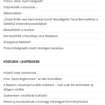
Fröccs, zene, nyári hangulat!
Folytatódik a vízosztás ...
Álláshirdetés
„Óriási érték vesz bennünket körül” Beszélgetés Tanai Bernadettel, a
GAMESZ intézményvezetőjével
Elkezdődött a munka!
Ma kezdődik a Noszlopy utca felújítása
Energiával felelősen
Posta hőségriadó miatti részleges bezárása
KÖZELBEN - LEGFRISSEBB
Hűsítő vizet osztottunk...
Friss "pisztrángkonzerv" az idei strandétel
A Balaton vízszintje tovább csökkent – már csak 54 centiméter az
átlagos vízállás
Szakember: a kútfúrás buktatói
Keresi új munkatársait a Somogy Vármegyei Kormányhivatal