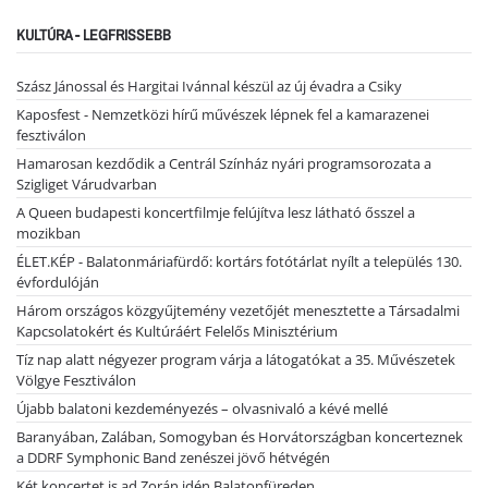
KULTÚRA - LEGFRISSEBB
Szász Jánossal és Hargitai Ivánnal készül az új évadra a Csiky
Kaposfest - Nemzetközi hírű művészek lépnek fel a kamarazenei
fesztiválon
Hamarosan kezdődik a Centrál Színház nyári programsorozata a
Szigliget Várudvarban
A Queen budapesti koncertfilmje felújítva lesz látható ősszel a
mozikban
ÉLET.KÉP - Balatonmáriafürdő: kortárs fotótárlat nyílt a település 130.
évfordulóján
Három országos közgyűjtemény vezetőjét menesztette a Társadalmi
Kapcsolatokért és Kultúráért Felelős Minisztérium
Tíz nap alatt négyezer program várja a látogatókat a 35. Művészetek
Völgye Fesztiválon
Újabb balatoni kezdeményezés – olvasnivaló a kévé mellé
Baranyában, Zalában, Somogyban és Horvátországban koncerteznek
a DDRF Symphonic Band zenészei jövő hétvégén
Két koncertet is ad Zorán idén Balatonfüreden