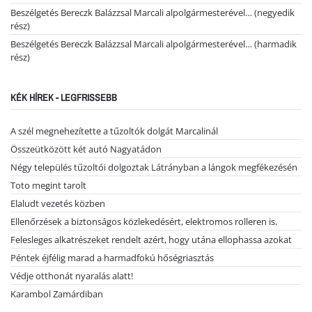
Beszélgetés Bereczk Balázzsal Marcali alpolgármesterével… (negyedik
rész)
Beszélgetés Bereczk Balázzsal Marcali alpolgármesterével… (harmadik
rész)
KÉK HÍREK - LEGFRISSEBB
A szél megnehezítette a tűzoltók dolgát Marcalinál
Összeütközött két autó Nagyatádon
Négy település tűzoltói dolgoztak Látrányban a lángok megfékezésén
Toto megint tarolt
Elaludt vezetés közben
Ellenőrzések a biztonságos közlekedésért, elektromos rolleren is.
Felesleges alkatrészeket rendelt azért, hogy utána ellophassa azokat
Péntek éjfélig marad a harmadfokú hőségriasztás
Védje otthonát nyaralás alatt!
Karambol Zamárdiban