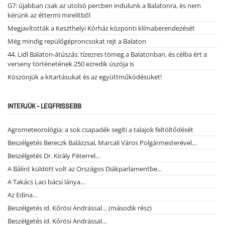
G7: újabban csak az utolsó percben indulunk a Balatonra, és nem
kérünk az éttermi mirelitből
Megjavították a Keszthelyi Kórház központi klímaberendezését
Még mindig repülőgéproncsokat rejt a Balaton
44. Lidl Balaton-átúszás: tízezres tömeg a Balatonban, és célba ért a
verseny történetének 250 ezredik úszója is
Köszönjük a kitartásukat és az együttműködésüket!
INTERJÚK - LEGFRISSEBB
Agrometeorológia: a sok csapadék segíti a talajok feltöltődését
Beszélgetés Bereczk Balázzsal, Marcali Város Polgármesterével…
Beszélgetés Dr. Király Péterrel…
A Bálint küldött volt az Országos Diákparlamentbe…
A Takács Laci bácsi lánya…
Az Edina…
Beszélgetés id. Kőrösi Andrással… (második rész)
Beszélgetés id. Kőrösi Andrással…