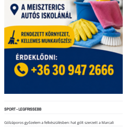
SPORT - LEGFRISSEBB
Gólzáporos győzelem a felkészülésben: hat gólt szerzett a Marcali