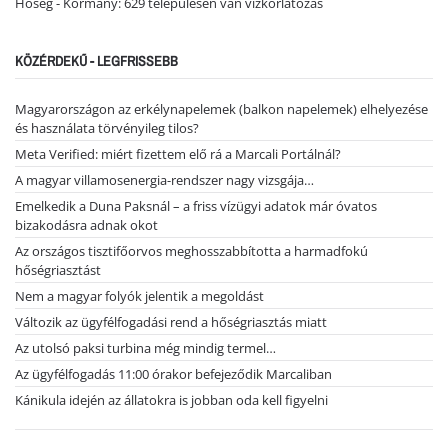
Hőség - Kormány: 629 településen van vízkorlátozás
KÖZÉRDEKŰ - LEGFRISSEBB
Magyarországon az erkélynapelemek (balkon napelemek) elhelyezése
és használata törvényileg tilos?
Meta Verified: miért fizettem elő rá a Marcali Portálnál?
A magyar villamosenergia-rendszer nagy vizsgája…
Emelkedik a Duna Paksnál – a friss vízügyi adatok már óvatos
bizakodásra adnak okot
Az országos tisztifőorvos meghosszabbította a harmadfokú
hőségriasztást
Nem a magyar folyók jelentik a megoldást
Változik az ügyfélfogadási rend a hőségriasztás miatt
Az utolsó paksi turbina még mindig termel…
Az ügyfélfogadás 11:00 órakor befejeződik Marcaliban
Kánikula idején az állatokra is jobban oda kell figyelni