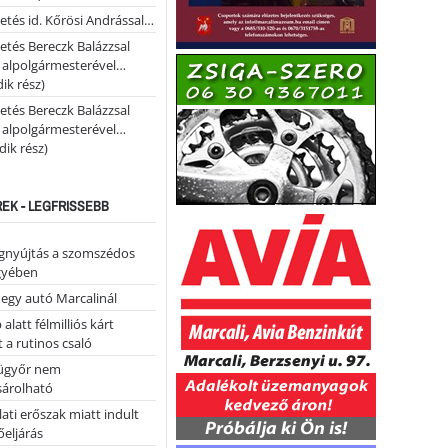
etés id. Kőrösi Andrással…
etés Bereczk Balázzsal
i alpolgármesterével…
ik rész)
etés Bereczk Balázzsal
i alpolgármesterével…
ik rész)
REK - LEGFRISSEBB
égnyújtás a szomszédos
gyében
 egy autó Marcalinál
alatt félmilliós kárt
 a rutinos csaló
ügyőr nem
árolható
ati erőszak miatt indult
eljárás