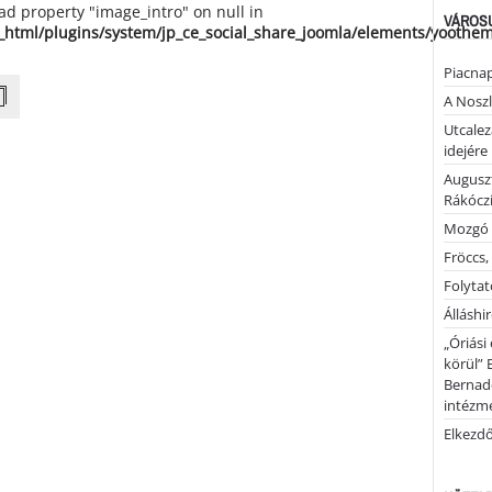
ead property "image_intro" on null in
VÁROSU
_html/plugins/system/jp_ce_social_share_joomla/elements/yoothe
Piacnap
A Noszl
Utcalez
idejére
Auguszt
Rákóczi
Mozgó 
Fröccs,
Folytató
Álláshi
„Óriási
körül” 
Bernad
intézm
Elkezd