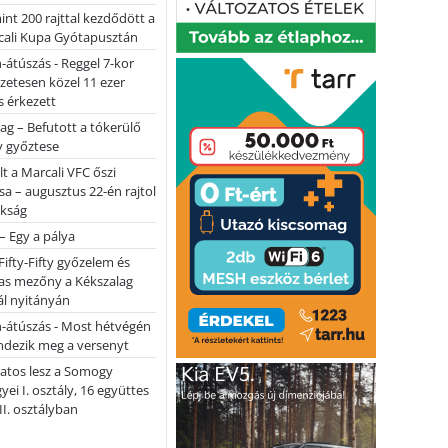
nt 200 rajttal kezdődött a
cali Kupa Gyótapusztán
-átúszás - Reggel 7-kor
lőzetesen közel 11 ezer
 érkezett
ag – Befutott a tókerülő
y győztese
lt a Marcali VFC őszi
sa – augusztus 22-én rajtol
okság
 – Egy a pálya
Fifty-Fifty győzelem és
as mezőny a Kékszalag
ál nyitányán
n-átúszás - Most hétvégén
ndezik meg a versenyt
atos lesz a Somogy
ei I. osztály, 16 együttes
 II. osztályban