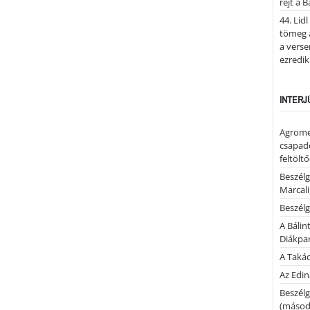
rejt a 
44. Lid
tömeg a
a verse
ezredik
INTERJ
Agrome
csapadé
feltölt
Beszélg
Marcal
Beszélg
A Bálin
Diákpa
A Takác
Az Edi
Beszélg
(másodi