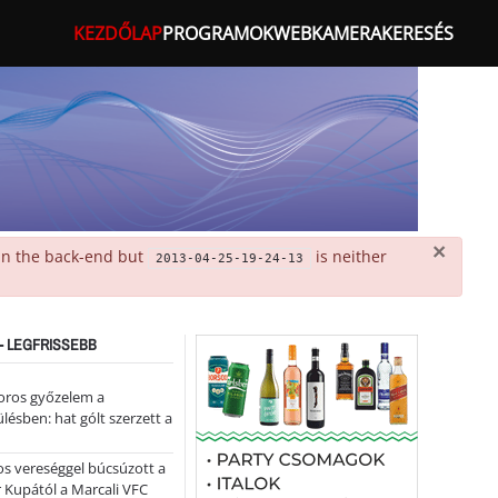
KEZDŐLAP
PROGRAMOK
WEBKAMERA
KERESÉS
×
 in the back-end but
is neither
2013-04-25-19-24-13
- LEGFRISSEBB
oros győzelem a
ülésben: hat gólt szerzett a
s vereséggel búcsúzott a
 Kupától a Marcali VFC