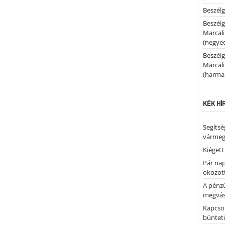
Beszélg
Beszélg
Marcal
(negyed
Beszélg
Marcal
(harmad
KÉK HÍ
Segíts
várme
Kiégett
Pár nap 
okozott
A pénz
megvás
Kapcsol
büntető