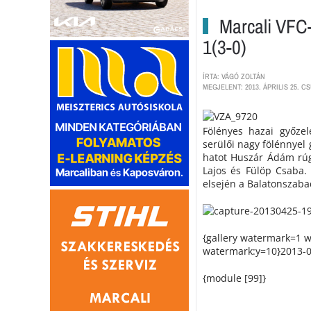
Marcali VFC-
1(3-0)
ÍRTA: VÁGÓ ZOLTÁN
MEGJELENT: 2013. ÁPRILIS 25. C
Fölényes hazai győze
serülői nagy fölénnyel 
hatot Huszár Ádám rúg
Lajos és Fülöp Csaba. 
elsején a Balatonszaba
{gallery watermark=1 
watermark:y=10}2013-04
{module [99]}