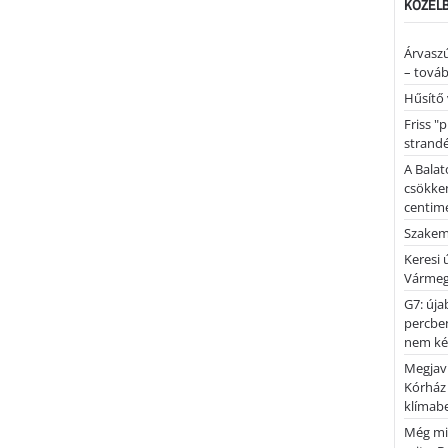
KÖZELB
Árvaszú
– továb
Hűsítő 
Friss "
strandé
A Balat
csökken
centimé
Szakemb
Keresi
Vármeg
G7: úja
percben
nem kér
Megjaví
Kórház
klímab
Még mi