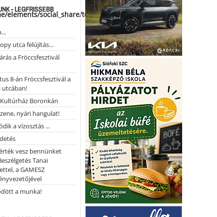
NK - LEGFRISSEBB
me/elements/social_share/templates/template.php
...
opy utca felújítás…
árás a Fröccsfesztivál
us 8-án Fröccsfesztivál a
 utcában!
Kultúrház Boronkán
 zene, nyári hangulat!
dik a vízosztás ...
rdetés
 érték vesz bennünket
Beszélgetés Tanai
ettel, a GAMESZ
ényvezetőjével
ődött a munka!