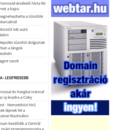
monoxid-érzékelő hívta fel
lmet a bajra
megnehezítette a tűzoltók
Marcalinál
tközött két autó
tádon
lepülés tűzoltói dolgoztak
yban a lángok
ezésén
gint tarolt
A - LEGFRISSEBB
ánossal és Hargitai Ivánnal
az új évadra a Csiky
st - Nemzetközi hírű
k lépnek fel a
enei fesztiválon
san kezdődik a Centrál
z nyári programsorozata a