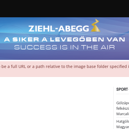
 a full URL or a path relative to the image base folder specified
SPORT 
Gólzáp
felkész
Marcali
Hatgólo
Magyar