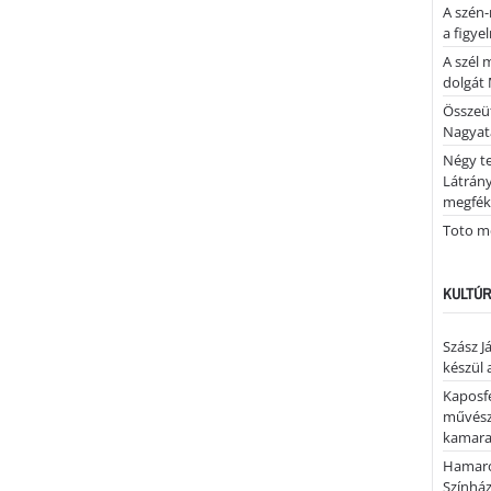
A szén-
a figye
A szél 
dolgát 
Összeü
Nagya
Négy te
Látrán
megfék
Toto me
KULTÚR
Szász J
készül 
Kaposfe
művésze
kamaraz
Hamaro
Színhá