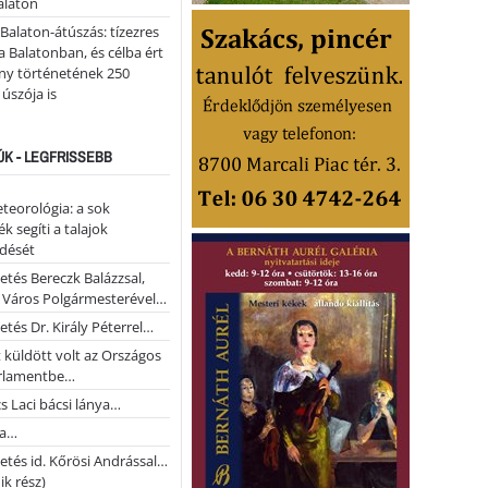
Balaton
l Balaton-átúszás: tízezres
 Balatonban, és célba ért
ny történetének 250
 úszója is
ÚK - LEGFRISSEBB
teorológia: a sok
k segíti a talajok
ődését
etés Bereczk Balázzsal,
i Város Polgármesterével…
etés Dr. Király Péterrel…
t küldött volt az Országos
rlamentbe…
s Laci bácsi lánya…
na…
etés id. Kőrösi Andrással…
k rész)