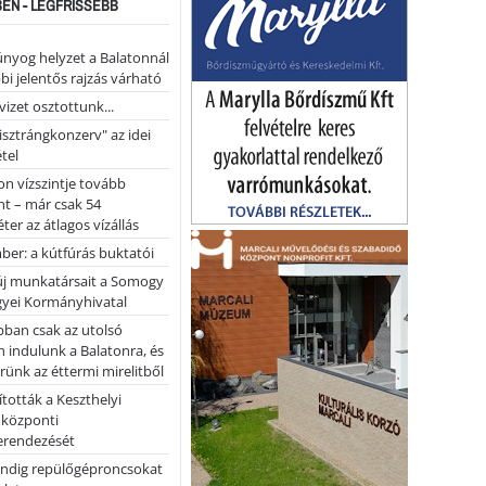
EN - LEGFRISSEBB
nyog helyzet a Balatonnál
bi jelentős rajzás várható
vizet osztottunk...
pisztrángkonzerv" az idei
tel
on vízszintje tovább
t – már csak 54
ter az átlagos vízállás
er: a kútfúrás buktatói
 új munkatársait a Somogy
yei Kormányhivatal
bban csak az utolsó
 indulunk a Balatonra, és
ünk az éttermi mirelitből
tották a Keszthelyi
 központi
erendezését
ndig repülőgéproncsokat