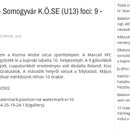
Több mi
 Somogyvár K.Ö.SE (U13) foci: 9 -
IV. Mar
Balaton
rajt, e
nevezés
SÜTÖRTÖK, 19:31
Kékszal
versen
Elkészü
lem a Kozma Andor utcai sporttelepen. A Marcali VFC
sorsolá
győzték le a bajnoki tabella 10. helyezettjét. A 9 gólunkból
a bajn
ott, csapatunkból eredményes volt Abdalla Roland, Kiss
Ju-Jitsu
Gratulálok. A második helyről várjuk a folytatást. Május
Kettős 
dival mérkőzünk itthon 10 órakor.
hatalm
Fesztiv
Balato
watermark:position=se watermark:x=10
sem re
-25-19-24-13{/gallery}
12 csap
Vármegy
indul a