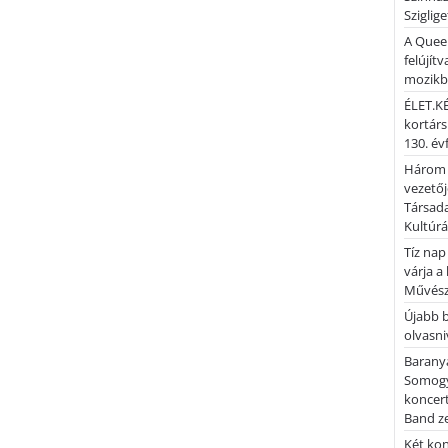
Sziglig
A Quee
felújítv
mozik
ÉLET.KÉ
kortárs
130. év
Három 
vezetőj
Társada
Kultúrá
Tíz nap
várja a
Művész
Újabb 
olvasni
Barany
Somogy
koncer
Band z
Két kon