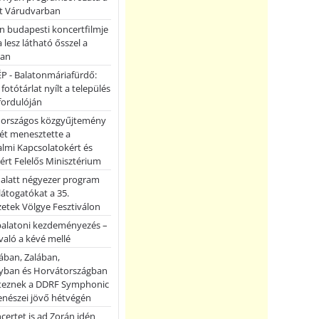
et Várudvarban
n budapesti koncertfilmje
a lesz látható ősszel a
ban
P - Balatonmáriafürdő:
 fotótárlat nyílt a település
fordulóján
országos közgyűjtemény
ét menesztette a
lmi Kapcsolatokért és
ért Felelős Minisztérium
 alatt négyezer program
 látogatókat a 35.
etek Völgye Fesztiválon
balatoni kezdeményezés –
való a kévé mellé
ában, Zalában,
ban és Horvátországban
teznek a DDRF Symphonic
enészei jövő hétvégén
certet is ad Zorán idén