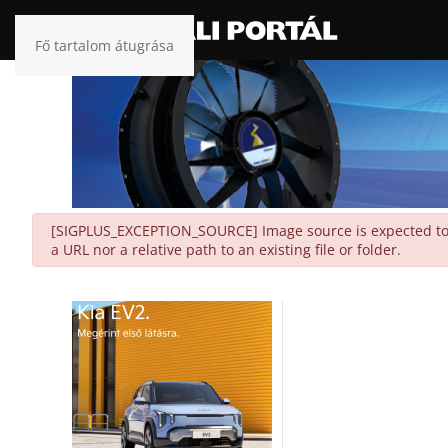
Fő tartalom átugrása
danger
[SIGPLUS_EXCEPTION_SOURCE] Image source is expected to be
a URL nor a relative path to an existing file or folder.