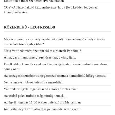
Eloltották a tüzet Székesfehérvár határában
OGY - A Tisza-frakció kezdeményezte, hogy jövő kedden legyen az
államfőválasztás
KÖZÉRDEKŰ - LEGFRISSEBB
Magyarországon az erkélynapelemek (balkon napelemek) elhelyezése és
használata törvényileg tilos?
Meta Verified: miért fizettem elő rá a Marcali Portálnál?
A magyar villamosenergia-rendszer nagy vizsgája…
Emelkedik a Duna Paksnál – a friss vízügyi adatok már óvatos bizakodásra
adnak okot
Az országos tisztifőorvos meghosszabbította a harmadfokú hőségriasztást
Nem a magyar folyók jelentik a megoldást
Változik az ügyfélfogadási rend a hőségriasztás miatt
Az utolsó paksi turbina még mindig termel…
Az ügyfélfogadás 11:00 órakor befejeződik Marcaliban
Kánikula idején az állatokra is jobban oda kell figyelni