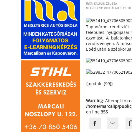
ÍRTA: KÁLMÁN ZSUZSA
MEGJELENT: 2013. ÁPRILIS 29. HÉ
Toponáron rendezték 
település nyugdíjasai 
egymást. A balatonker
rendezvényen. A műsor
Ebéd után a szépkorúak
{module [99]}
Warning
: Attempt to r
/home/marcalip/public
on line
355