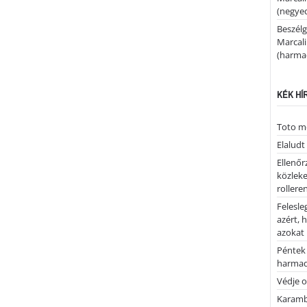
(negyed
Beszélg
Marcal
(harmad
KÉK HÍ
Toto me
Elaludt
Ellenőr
közleke
rolleren
Felesle
azért, 
azokat
Péntek 
harmad
Védje o
Karamb