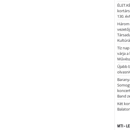
ÉLET.KÉ
kortárs
130. év
Három 
vezetőj
Társada
Kultúrá
Tíz nap
várja a
Művész
Újabb 
olvasni
Barany
Somogy
koncer
Band z
Két kon
Balato
MTI - 