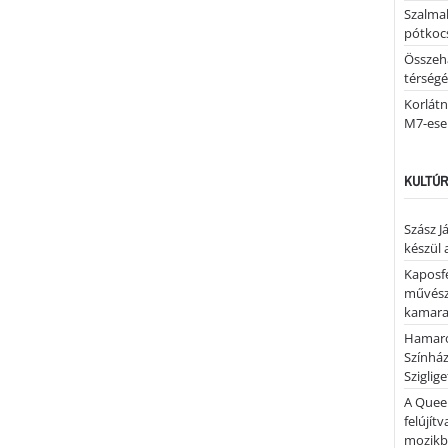
Szalmab
pótkoc
Összeha
térség
Korlátn
M7-ese
KULTÚR
Szász J
készül 
Kaposfe
művésze
kamaraz
Hamaro
Színhá
Sziglig
A Quee
felújítv
mozik