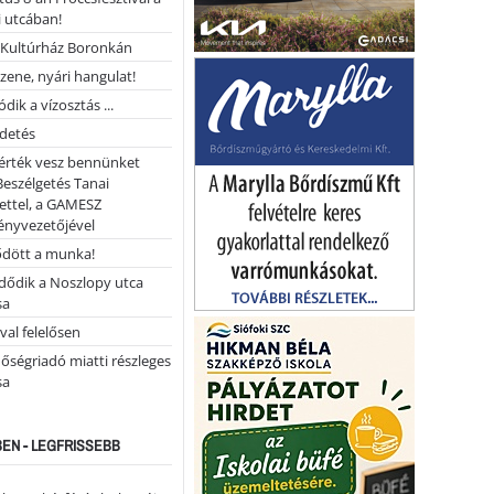
 utcában!
Kultúrház Boronkán
 zene, nyári hangulat!
dik a vízosztás ...
rdetés
 érték vesz bennünket
Beszélgetés Tanai
ettel, a GAMESZ
ényvezetőjével
ődött a munka!
dődik a Noszlopy utca
sa
val felelősen
őségriadó miatti részleges
sa
EN - LEGFRISSEBB