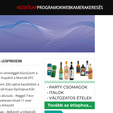
KEZDŐLAP
PROGRAMOK
WEBKAMERA
KERESÉS
- LEGFRISSEBB
s vereséggel búcsúzott a
 Kupától a Marcali VFC
nt 200 rajttal kezdődött a
cali Kupa Gyótapusztán
-átúszás - Reggel 7-kor
lőzetesen közel 11 ezer
 érkezett
ag – Befutott a tókerülő