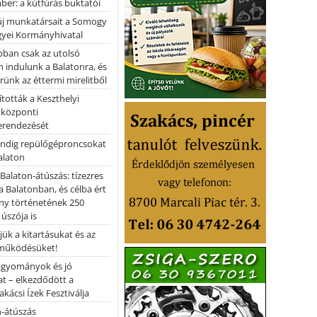
er: a kútfúrás buktatói
 új munkatársait a Somogy
yei Kormányhivatal
bban csak az utolsó
 indulunk a Balatonra, és
ünk az éttermi mirelitből
tották a Keszthelyi
 központi
erendezését
ndig repülőgéproncsokat
Balaton
l Balaton-átúszás: tízezres
 Balatonban, és célba ért
ny történetének 250
 úszója is
ük a kitartásukat és az
működésüket!
hagyományok és jó
t – elkezdődött a
kácsi Ízek Fesztiválja
n-átúszás