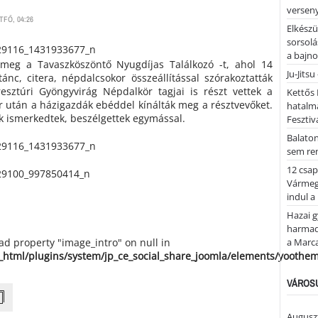
versen
TFŐ, 04:26
Elkészü
sorsolá
a bajn
meg a Tavaszköszöntő Nyugdíjas Találkozó -t, ahol 14
Ju-Jitsu
tánc, citera, népdalcsokor összeállítással szórakoztatták
esztúri Gyöngyvirág Népdalkör tagjai is részt vettek a
Kettős 
 után a házigazdák ebéddel kínálták meg a résztvevőket.
hatalm
 ismerkedtek, beszélgettek egymással.
Fesztiv
Balato
sem re
12 csap
Vármegy
indul a
Hazai 
harmadi
ead property "image_intro" on null in
a Marca
_html/plugins/system/jp_ce_social_share_joomla/elements/yoothe
VÁROSU
Auguszt