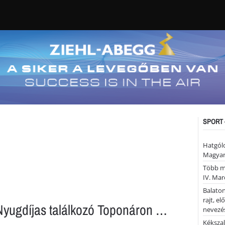
SPORT 
Hatgólo
Magyar
Több mi
IV. Mar
Balaton
rajt, e
yugdíjas találkozó Toponáron …
nevezés
Kékszal