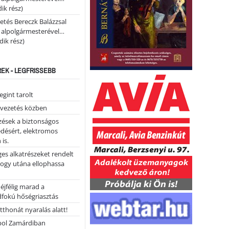
ik rész)
etés Bereczk Balázzsal
i alpolgármesterével…
ik rész)
REK - LEGFRISSEBB
gint tarolt
 vezetés közben
zések a biztonságos
désért, elektromos
 is.
ges alkatrészeket rendelt
hogy utána ellophassa
éjfélig marad a
fokú hőségriasztás
tthonát nyaralás alatt!
ol Zamárdiban