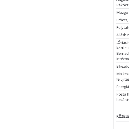
Rákóczi
Mozgó 
Fröccs,
Folytató
Álláshi
„Óriási
körül” 
Bernad
intézm
Elkezd
Ma kez
felújítá
Energiá
Posta h
bezárá
KÖZELB