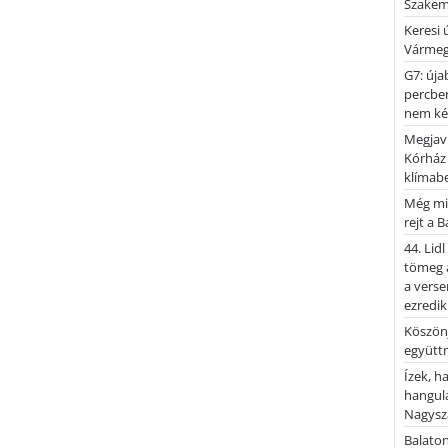
Szakemb
Keresi
Vármeg
G7: úja
percben
nem kér
Megjaví
Kórház
klímab
Még mi
rejt a 
44. Lid
tömeg a
a verse
ezredik
Köszönj
együtt
Ízek, 
hangula
Nagysza
Balato