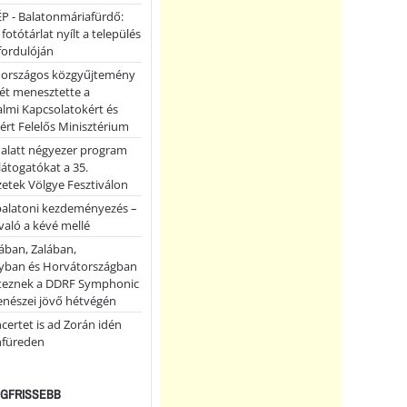
P - Balatonmáriafürdő:
 fotótárlat nyílt a település
fordulóján
országos közgyűjtemény
ét menesztette a
lmi Kapcsolatokért és
ért Felelős Minisztérium
 alatt négyezer program
 látogatókat a 35.
etek Völgye Fesztiválon
balatoni kezdeményezés –
való a kévé mellé
ában, Zalában,
ban és Horvátországban
teznek a DDRF Symphonic
enészei jövő hétvégén
certet is ad Zorán idén
nfüreden
LEGFRISSEBB