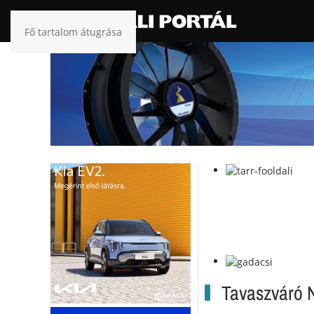
Fő tartalom átugrása
Tavaszváró N