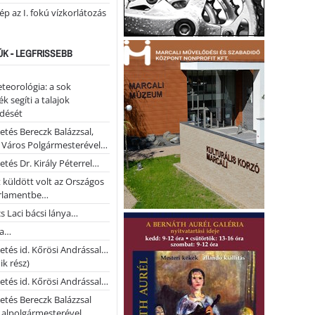
lép az I. fokú vízkorlátozás
ÚK - LEGFRISSEBB
teorológia: a sok
k segíti a talajok
ődését
etés Bereczk Balázzsal,
i Város Polgármesterével…
etés Dr. Király Péterrel…
t küldött volt az Országos
rlamentbe…
s Laci bácsi lánya…
na…
etés id. Kőrösi Andrással…
k rész)
etés id. Kőrösi Andrással…
etés Bereczk Balázzsal
i alpolgármesterével…