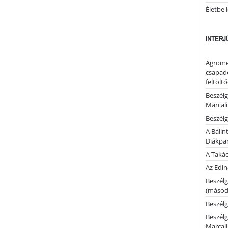
Életbe 
INTERJ
Agrome
csapadé
feltölt
Beszélg
Marcal
Beszélg
A Bálin
Diákpa
A Takác
Az Edi
Beszélg
(másodi
Beszélg
Beszélg
Marcal