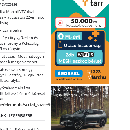
y győztese
lt a Marcali VFC őszi
sa – augusztus 22-én rajtol
okság
 – Egy a pálya
Fifty-Fifty győzelem és
as mezőny a Kékszalag
ál nyitányán
n-átúszás - Most hétvégén
ndezik meg a versenyt
atos lesz a Somogy
ei I. osztály, 16 együttes
 II. osztályban
győzelemmel zárta
k felkészülési mérkőzését
li
me/elements/social_share/templates/template.php
NK - LEGFRISSEBB
us 8-án Fröccsfesztivál a