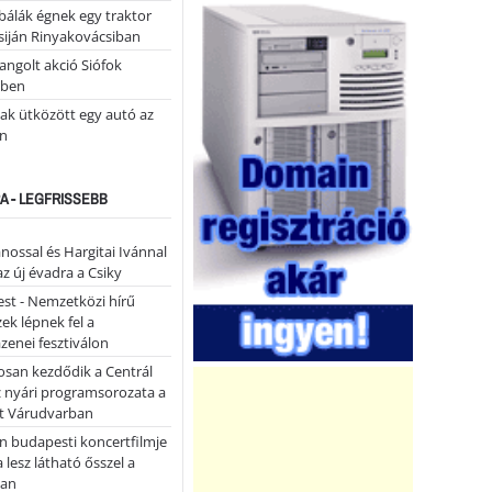
álák égnek egy traktor
siján Rinyakovácsiban
ngolt akció Siófok
ében
ak ütközött egy autó az
n
A - LEGFRISSEBB
ánossal és Hargitai Ivánnal
az új évadra a Csiky
st - Nemzetközi hírű
k lépnek fel a
enei fesztiválon
san kezdődik a Centrál
z nyári programsorozata a
et Várudvarban
n budapesti koncertfilmje
a lesz látható ősszel a
ban