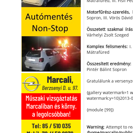
Mátrafüred, III. Fisli Pé
Motorfűrész-szerelés, 
Sopron, III. Vörös Dávi
Összetett szakmai írás
Várhelyi Zsolt Szeged
Komplex felismerés:
I.
Mátrafüred
Összesített eredmény:
Pintér Bálint Sopron
Gratulálunk a versenyző
{gallery watermark=1 
watermark:y=10}2013-04
{module [99]}
Warning
: Attempt to r
/home/marcalip/public