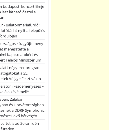
n budapesti koncertfilmje
a lesz látható ősszel a
ban
P - Balatonmáriafürdő:
 fotótárlat nyílt a település
fordulóján
országos közgyűjtemény
ét menesztette a
lmi Kapcsolatokért és
ért Felelős Minisztérium
 alatt négyezer program
 látogatókat a 35.
etek Völgye Fesztiválon
balatoni kezdeményezés –
való a kévé mellé
ában, Zalában,
ban és Horvátországban
teznek a DDRF Symphonic
enészei jövő hétvégén
certet is ad Zorán idén
nfüreden