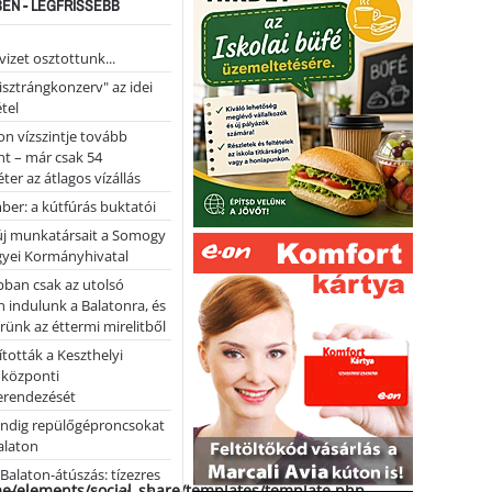
EN - LEGFRISSEBB
vizet osztottunk...
pisztrángkonzerv" az idei
tel
on vízszintje tovább
t – már csak 54
ter az átlagos vízállás
er: a kútfúrás buktatói
 új munkatársait a Somogy
yei Kormányhivatal
bban csak az utolsó
 indulunk a Balatonra, és
ünk az éttermi mirelitből
tották a Keszthelyi
 központi
erendezését
ndig repülőgéproncsokat
Balaton
l Balaton-átúszás: tízezres
me/elements/social_share/templates/template.php