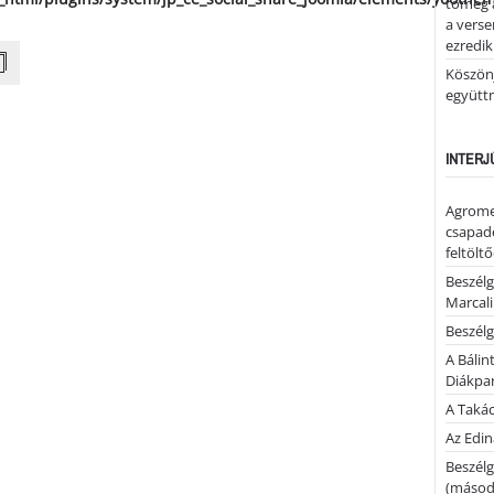
tömeg a
a verse
ezredik
Köszönj
együtt
INTERJ
Agrome
csapadé
feltölt
Beszélg
Marcal
Beszélg
A Bálin
Diákpa
A Takác
Az Edi
Beszélg
(másodi