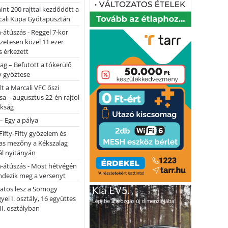
nt 200 rajttal kezdődött a
cali Kupa Gyótapusztán
-átúszás - Reggel 7-kor
lőzetesen közel 11 ezer
 érkezett
ag – Befutott a tókerülő
y győztese
lt a Marcali VFC őszi
sa – augusztus 22-én rajtol
okság
 – Egy a pálya
Fifty-Fifty győzelem és
as mezőny a Kékszalag
ál nyitányán
n-átúszás - Most hétvégén
ndezik meg a versenyt
atos lesz a Somogy
ei I. osztály, 16 együttes
 II. osztályban