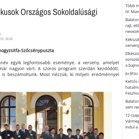
Több mi
kusok Országos Sokoldalúsági
IV. Mar
Balaton
rajt, e
nevezés
I
DD, 05:02
Kékszal
versen
omogyzsitfa-Szőcsénypuszta
Elkészü
sorsolá
anév egyik legfontosabb eseménye, a verseny, amelyet
a bajn
r már nagyon várt. A szoros program szerdán kezdődött,
Ju-Jitsu
 is beszámoltunk. Most nézzük, ki milyen eredménnyel
Kettős 
hatalm
Fesztiv
Balato
sem re
12 csap
Vármegy
indul a