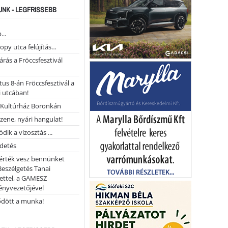
NK - LEGFRISSEBB
...
opy utca felújítás…
árás a Fröccsfesztivál
us 8-án Fröccsfesztivál a
 utcában!
Kultúrház Boronkán
 zene, nyári hangulat!
dik a vízosztás ...
rdetés
 érték vesz bennünket
Beszélgetés Tanai
ettel, a GAMESZ
ényvezetőjével
ődött a munka!