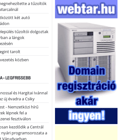
megnehezítette a tűzoltók
Marcalinál
tközött két autó
tádon
lepülés tűzoltói dolgoztak
yban a lángok
ezésén
gint tarolt
 vezetés közben
A - LEGFRISSEBB
ánossal és Hargitai Ivánnal
az új évadra a Csiky
st - Nemzetközi hírű
k lépnek fel a
enei fesztiválon
san kezdődik a Centrál
z nyári programsorozata a
et Várudvarban