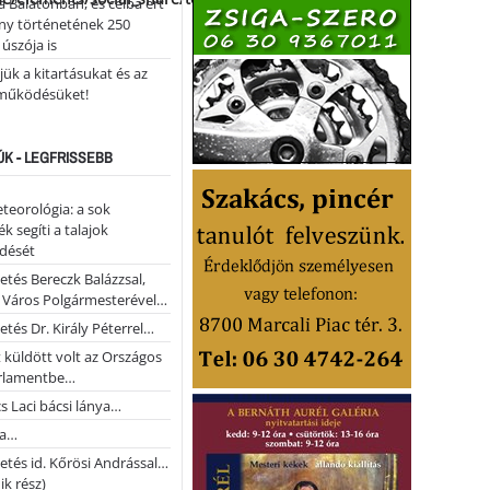
 Balatonban, és célba ért
ny történetének 250
 úszója is
ük a kitartásukat és az
működésüket!
ÚK - LEGFRISSEBB
teorológia: a sok
k segíti a talajok
ődését
etés Bereczk Balázzsal,
i Város Polgármesterével…
etés Dr. Király Péterrel…
t küldött volt az Országos
rlamentbe…
s Laci bácsi lánya…
na…
etés id. Kőrösi Andrással…
k rész)