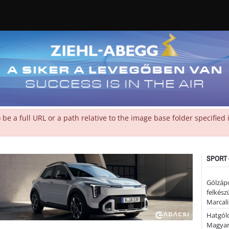
 a full URL or a path relative to the image base folder specified
SPORT 
Gólzáp
felkész
Marcali
Hatgólo
Magyar