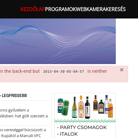
KEZDŐLAP
PROGRAMOK
WEBKAMERA
KERESÉS
×
 in the back-end but
is neither
2013-04-30-05-04-57
- LEGFRISSEBB
oros győzelem a
ülésben: hat gólt szerzett a
s vereséggel búcsúzott a
 Kupától a Marcali VFC