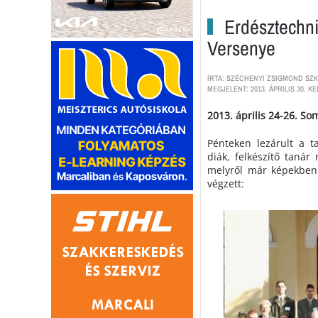
Erdésztechni
Versenye
ÍRTA: SZÉCHENYI ZSIGMOND SZK
MEGJELENT: 2013. ÁPRILIS 30. KE
2013. április 24-26. S
Pénteken lezárult a t
diák, felkészítő taná
melyről már képekben
végzett: