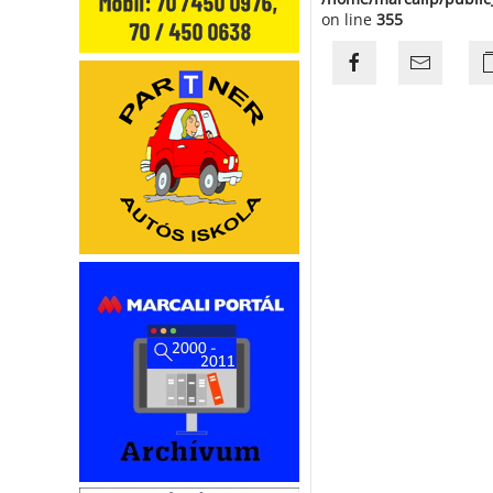
on line
355