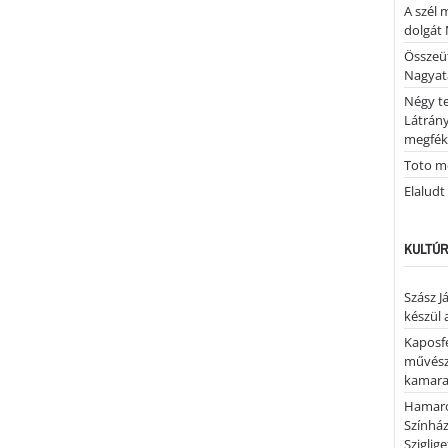
A szél 
dolgát 
Összeü
Nagya
Négy te
Látrán
megfék
Toto me
Elaludt
KULTÚR
Szász J
készül 
Kaposfe
művésze
kamaraz
Hamaro
Színhá
Sziglig