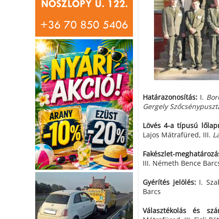
Határazonosítás:
I.
Bor
Gergely Szőcsénypuszt
Lövés 4-a típusú lőlap
Lajos Mátrafüred, III.
L
Fakészlet-meghatározá
III. Németh Bence Barc
Gyérítés jelölés:
I. Szab
Barcs
Választékolás és szá