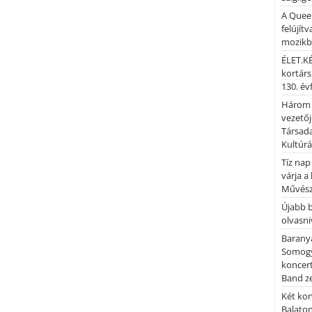
A Quee
felújítv
mozik
ÉLET.KÉ
kortárs
130. év
Három 
vezetőj
Társada
Kultúrá
Tíz nap
várja a
Művész
Újabb 
olvasni
Barany
Somogy
koncer
Band z
Két kon
Balato