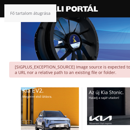
Fő tartalom átugrása
danger
[SIGPLUS_EXCEPTION_SOURCE] Image source is expected to be
a URL nor a relative path to an existing file or folder.