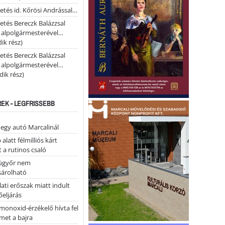
etés id. Kőrösi Andrással…
etés Bereczk Balázzsal
i alpolgármesterével…
ik rész)
etés Bereczk Balázzsal
i alpolgármesterével…
ik rész)
REK - LEGFRISSEBB
 egy autó Marcalinál
alatt félmilliós kárt
 a rutinos csaló
ügyőr nem
árolható
ati erőszak miatt indult
eljárás
monoxid-érzékelő hívta fel
lmet a bajra