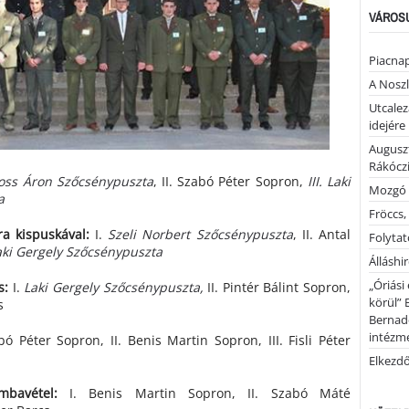
VÁROSU
Piacnap
A Noszl
Utcalez
idejére
Auguszt
Rákóczi
oss Áron Szőcsénypuszta
, II. Szabó Péter Sopron,
III. Laki
Mozgó 
a
Fröccs,
ra kispuskával:
I.
Szeli Norbert Szőcsénypuszta
, II. Antal
Folytató
aki Gergely Szőcsénypuszta
Álláshi
„Óriási
s:
I.
Laki Gergely Szőcsénypuszta,
II. Pintér Bálint Sopron,
körül” 
s
Bernad
intézm
ó Péter Sopron, II. Benis Martin Sopron, III. Fisli Péter
Elkezd
mbavétel:
I. Benis Martin Sopron, II. Szabó Máté