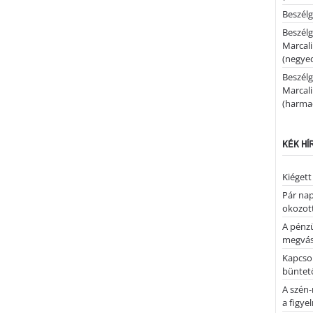
Beszélg
Beszélg
Marcal
(negyed
Beszélg
Marcal
(harmad
KÉK HÍ
Kiégett
Pár nap 
okozott
A pénz
megvás
Kapcsol
büntető
A szén-
a figye