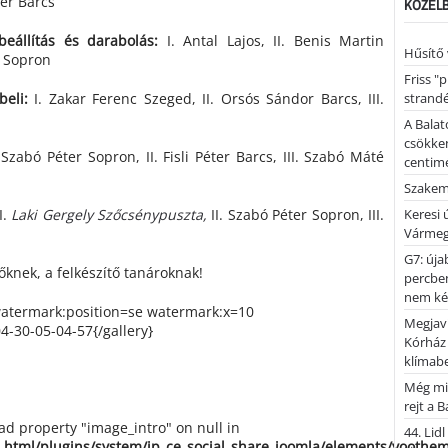
ter Barcs
KÖZELB
beállítás és darabolás:
I. Antal Lajos, II. Benis Martin
Hűsítő 
d Sopron
Friss "
beli:
I. Zakar Ferenc Szeged, II. Orsós Sándor Barcs, III.
strandé
A Balat
csökken
 Szabó Péter Sopron, II. Fisli Péter Barcs, III. Szabó Máté
centimé
Szakemb
I.
Laki Gergely Szőcsénypuszta,
II. Szabó Péter Sopron, III.
Keresi
Vármeg
G7: úja
knek, a felkészítő tanároknak!
percben
nem kér
watermark:position=se watermark:x=10
Megjaví
-30-05-04-57{/gallery}
Kórház
klímab
Még mi
rejt a 
ead property "image_intro" on null in
44. Lid
_html/plugins/system/jp_ce_social_share_joomla/elements/yoothe