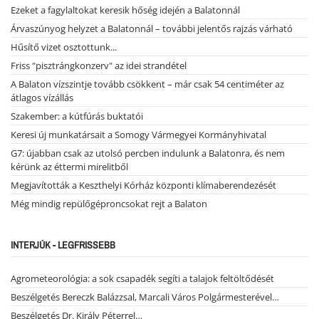
Ezeket a fagylaltokat keresik hőség idején a Balatonnál
Árvaszúnyog helyzet a Balatonnál – további jelentős rajzás várható
Hűsítő vizet osztottunk...
Friss "pisztrángkonzerv" az idei strandétel
A Balaton vízszintje tovább csökkent – már csak 54 centiméter az
átlagos vízállás
Szakember: a kútfúrás buktatói
Keresi új munkatársait a Somogy Vármegyei Kormányhivatal
G7: újabban csak az utolsó percben indulunk a Balatonra, és nem
kérünk az éttermi mirelitből
Megjavították a Keszthelyi Kórház központi klímaberendezését
Még mindig repülőgéproncsokat rejt a Balaton
INTERJÚK - LEGFRISSEBB
Agrometeorológia: a sok csapadék segíti a talajok feltöltődését
Beszélgetés Bereczk Balázzsal, Marcali Város Polgármesterével…
Beszélgetés Dr. Király Péterrel…