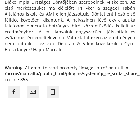
Diákolimpia Országos Döntőjében szerepelnek Miskolcon. Az
első mérkőzésüket ma délelőtt 11 –kor a szegedi Tabán
Általános Iskola és AMI ellen játszottuk. Döntetlent hozó első
félidőt követően kikaptunk. A helyszínen lévő egyik apuka
telefonon elmondta botrányos bírói közreműködés kellett az
eredményhez. A mi lányaink nagyszerűen játszottak és
győzelmet érdemeltek volna. Változtatni ezen az eredményen
nem tudunk ... ez van. Délután ½ 5 kor következik a Győr.
Hajrá lányok! Hajrá Marcali!
Warning
: Attempt to read property "image_intro" on null in
/home/marcalip/public_html/plugins/system/jp_ce_social_share
on line
355