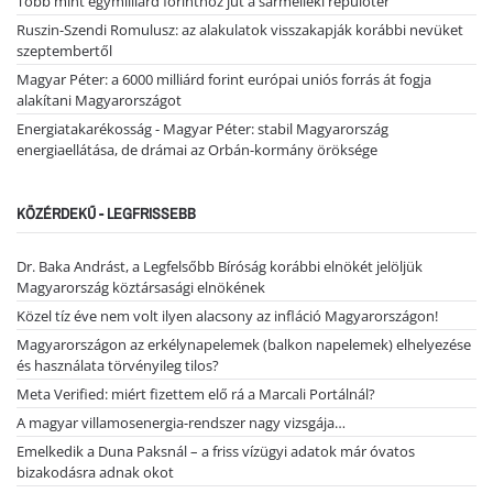
Több mint egymilliárd forinthoz jut a sármelléki repülőtér
Ruszin-Szendi Romulusz: az alakulatok visszakapják korábbi nevüket
szeptembertől
Magyar Péter: a 6000 milliárd forint európai uniós forrás át fogja
alakítani Magyarországot
Energiatakarékosság - Magyar Péter: stabil Magyarország
energiaellátása, de drámai az Orbán-kormány öröksége
KÖZÉRDEKŰ - LEGFRISSEBB
Dr. Baka Andrást, a Legfelsőbb Bíróság korábbi elnökét jelöljük
Magyarország köztársasági elnökének
Közel tíz éve nem volt ilyen alacsony az infláció Magyarországon!
Magyarországon az erkélynapelemek (balkon napelemek) elhelyezése
és használata törvényileg tilos?
Meta Verified: miért fizettem elő rá a Marcali Portálnál?
A magyar villamosenergia-rendszer nagy vizsgája…
Emelkedik a Duna Paksnál – a friss vízügyi adatok már óvatos
bizakodásra adnak okot