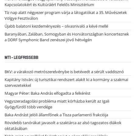
Kapcsolatokért és Kultúráért Felelős Minisztérium
Tíz nap alatt négyezer program várja a látogatókat a 35. Művészetek
Völgye Fesztiválon
Újabb balatoni kezdeményezés – olvasnivaló a kévé mellé
Baranyában, Zalában, Somogyban és Horvátországban koncerteznek
a DDRF Symphonic Band zenészei jövő hétvégén
MTI - LEGFRISSEBB
BKV: a várakozó metrószerelvénybe is betévedt a sérült vaddisznó
Kapitány István: új turisztikai rendszert alakít ki a kormány a szakmai
szervezetekkel
Magyar Péter: Baka András elfogadta a felkérést
Vegyszeradagolási probléma miatt kórházba került az Igali
Gyógyfürdő több vendége
Baka Andrást jelöli államfőnek a Tisza parlamenti frakciója
Rövidebb tanórákat javasolt a szaktárca az alsó tagozatos diákok
oktatásában