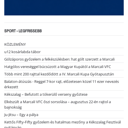
SPORT - LEGFRISSEBB
KÖZLEMÉNY
u12 kosárlabda tábor
Gólzáporos győzelem a felkészülésben: hat gólt szerzett a Marcali
Hatgólos vereséggel búcsúzott a Magyar Kupától a Marcali VFC
Több mint 200 rajttal kezdődött a IV. Marcali Kupa Gyótapusztán
Balaton-átúszás - Reggel 7-kor rajt, előzetesen közel 11 ezer nevezés
érkezett
Kékszalag – Befutott a tókerülő verseny győztese
Elkészült a Marcali VFC őszi sorsolása – augusztus 22-én rajtol a
bajnokság
Ju-Jitsu – Egy a pálya
Kettős Fifty-Fifty győzelem és hatalmas mezőny a Kékszalag Fesztivál
nyitányán