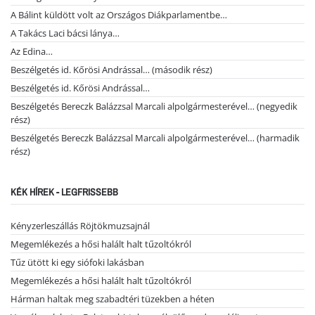
A Bálint küldött volt az Országos Diákparlamentbe…
A Takács Laci bácsi lánya…
Az Edina…
Beszélgetés id. Kőrösi Andrással… (második rész)
Beszélgetés id. Kőrösi Andrással…
Beszélgetés Bereczk Balázzsal Marcali alpolgármesterével… (negyedik
rész)
Beszélgetés Bereczk Balázzsal Marcali alpolgármesterével… (harmadik
rész)
KÉK HÍREK - LEGFRISSEBB
Kényzerleszállás Röjtökmuzsajnál
Megemlékezés a hősi halált halt tűzoltókról
Tűz ütött ki egy siófoki lakásban
Megemlékezés a hősi halált halt tűzoltókról
Hárman haltak meg szabadtéri tüzekben a héten