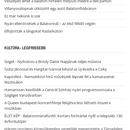
Veszélyes lehet a Balaton hirtelen mélyülő medre a déli parton
Villanyoszlopnak ütközött egy autó Balatonföldváron
Ez már nekünk is sok
Nyári ellenőrzések a Balatonnál – az első félidő végén
Elfojtották a lángokat Kadarkúton
KULTÚRA - LEGFRISSEBB
Sziget - Nyilvános a Bródy Dalok Napjának teljes műsora
Szász Jánossal és Hargitai Ivánnal készül az új évadra a Csiky
Kaposfest - Nemzetközi hírű művészek lépnek fel a kamarazenei
fesztiválon
Hamarosan kezdődik a Centrál Színház nyári programsorozata a
Szigliget Várudvarban
A Queen budapesti koncertfilmje felújítva lesz látható ősszel a
mozikban
ÉLET.KÉP - Balatonmáriafürdő: kortárs fotótárlat nyílt a település 130.
évfordulóján
Három országos közgyűjtemény vezetőjét menesztette a Társadalmi