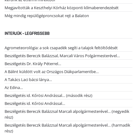
Megjavították a Keszthelyi Kórház központi klímaberendezését
Még mindig repülőgéproncsokat rejt a Balaton
INTERJÚK - LEGFRISSEBB
Agrometeorológia: a sok csapadék segíti a talajok feltöltődését
Beszélgetés Bereczk Balázzsal, Marcali Város Polgármesterével…
Beszélgetés Dr. Király Péterrel…
A Bálint küldött volt az Országos Diákparlamentbe…
A Takács Laci bácsi lánya…
Az Edina…
Beszélgetés id. Kőrösi Andrással… (második rész)
Beszélgetés id. Kőrösi Andrással…
Beszélgetés Bereczk Balázzsal Marcali alpolgármesterével… (negyedik
rész)
Beszélgetés Bereczk Balázzsal Marcali alpolgármesterével… (harmadik
rész)