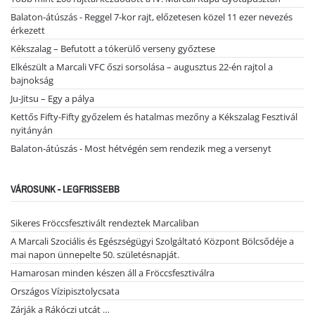
Balaton-átúszás - Reggel 7-kor rajt, előzetesen közel 11 ezer nevezés
érkezett
Kékszalag – Befutott a tókerülő verseny győztese
Elkészült a Marcali VFC őszi sorsolása – augusztus 22-én rajtol a
bajnokság
Ju-Jitsu – Egy a pálya
Kettős Fifty-Fifty győzelem és hatalmas mezőny a Kékszalag Fesztivál
nyitányán
Balaton-átúszás - Most hétvégén sem rendezik meg a versenyt
VÁROSUNK - LEGFRISSEBB
Sikeres Fröccsfesztivált rendeztek Marcaliban
A Marcali Szociális és Egészségügyi Szolgáltató Központ Bölcsődéje a
mai napon ünnepelte 50. születésnapját.
Hamarosan minden készen áll a Fröccsfesztiválra
Országos Vízipisztolycsata
Zárják a Rákóczi utcát …