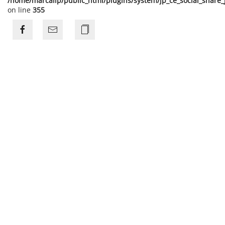
/home/marcalip/public_html/plugins/system/jp_ce_social_share
on line
355