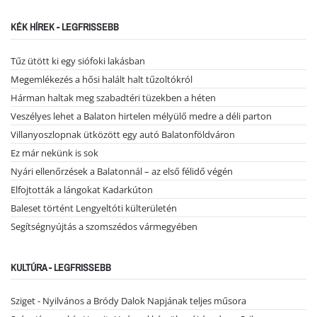
KÉK HÍREK - LEGFRISSEBB
Tűz ütött ki egy siófoki lakásban
Megemlékezés a hősi halált halt tűzoltókról
Hárman haltak meg szabadtéri tüzekben a héten
Veszélyes lehet a Balaton hirtelen mélyülő medre a déli parton
Villanyoszlopnak ütközött egy autó Balatonföldváron
Ez már nekünk is sok
Nyári ellenőrzések a Balatonnál – az első félidő végén
Elfojtották a lángokat Kadarkúton
Baleset történt Lengyeltóti külterületén
Segítségnyújtás a szomszédos vármegyében
KULTÚRA - LEGFRISSEBB
Sziget - Nyilvános a Bródy Dalok Napjának teljes műsora