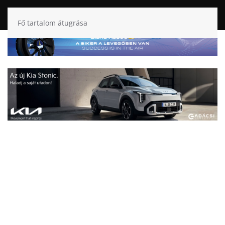
Fő tartalom átugrása