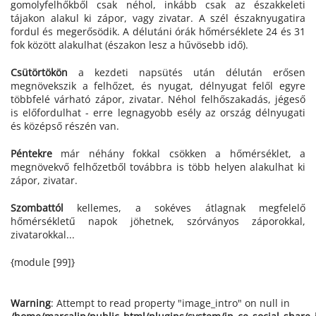
gomolyfelhőkből csak néhol, inkább csak az északkeleti
tájakon alakul ki zápor, vagy zivatar. A szél északnyugatira
fordul és megerősödik. A délutáni órák hőmérséklete 24 és 31
fok között alakulhat (északon lesz a hűvösebb idő).
Csütörtökön
a kezdeti napsütés után délután erősen
megnövekszik a felhőzet, és nyugat, délnyugat felől egyre
többfelé várható zápor, zivatar. Néhol felhőszakadás, jégeső
is előfordulhat - erre legnagyobb esély az ország délnyugati
és középső részén van.
Péntekre
már néhány fokkal csökken a hőmérséklet, a
megnövekvő felhőzetből továbbra is több helyen alakulhat ki
zápor, zivatar.
Szombattól
kellemes, a sokéves átlagnak megfelelő
hőmérsékletű napok jöhetnek, szórványos záporokkal,
zivatarokkal...
{module [99]}
Warning
: Attempt to read property "image_intro" on null in