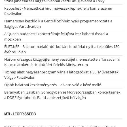
Szász Jánossal és Hargitai Ivánnal készül az új évadra a Csiky
Kaposfest - Nemzetközi hírű művészek lépnek fel a kamarazenei
fesztiválon
Hamarosan kezdődik a Centrál Színház nyári programsorozata a
Szigliget Várudvarban
A Queen budapesti koncertfilmje felújítva lesz látható ősszel a
mozikban
ÉLET.KÉP - Balatonmáriafürdő: kortárs fotótárlat nyílt a település 130.
évfordulóján
Három országos közgyűjtemény vezetőjét menesztette a Társadalmi
Kapcsolatokért és Kultúráért Felelős Minisztérium
Tíz nap alatt négyezer program várja a látogatókat a 35. Művészetek
Völgye Fesztiválon
Újabb balatoni kezdeményezés – olvasnivaló a kévé mellé
Baranyában, Zalában, Somogyban és Horvátországban koncerteznek
a DDRF Symphonic Band zenészei jövő hétvégén
MTI - LEGFRISSEBB