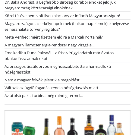
Dr. Baka Andrást, a Legfelsőbb Bíróság korábbi elnökét jelöljük
Magyarország köztársasági elnökének
Közel tíz éve nem volt ilyen alacsony az infláció Magyarországon!
Magyarországon az erkélynapelemek (balkon napelemek) elhelyezése
és használata törvényileg tilos?
Meta Verified: miért fizettem elő rá a Marcali Portálnál?
A magyar villamosenergia-rendszer nagy vizsgája…
Emelkedik a Duna Paksnál – a friss vízügyi adatok már óvatos
bizakodásra adnak okot
Az országos tisztifőorvos meghosszabbította a harmadfokú
hőségriasztást
Nem a magyar folyók jelentik a megoldást
Változik az ügyfélfogadási rend a hőségriasztás miatt
Az utolsó paksi turbina még mindig termel…