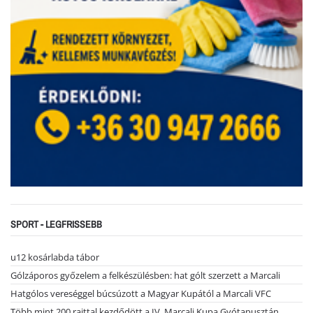
SPORT - LEGFRISSEBB
u12 kosárlabda tábor
Gólzáporos győzelem a felkészülésben: hat gólt szerzett a Marcali
Hatgólos vereséggel búcsúzott a Magyar Kupától a Marcali VFC
Több mint 200 rajttal kezdődött a IV. Marcali Kupa Gyótapusztán