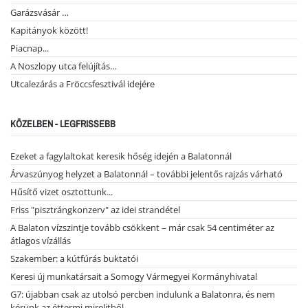
Garázsvásár …
Kapitányok között!
Piacnap...
A Noszlopy utca felújítás…
Utcalezárás a Fröccsfesztivál idejére
KÖZELBEN - LEGFRISSEBB
Ezeket a fagylaltokat keresik hőség idején a Balatonnál
Árvaszúnyog helyzet a Balatonnál – további jelentős rajzás várható
Hűsítő vizet osztottunk...
Friss "pisztrángkonzerv" az idei strandétel
A Balaton vízszintje tovább csökkent – már csak 54 centiméter az
átlagos vízállás
Szakember: a kútfúrás buktatói
Keresi új munkatársait a Somogy Vármegyei Kormányhivatal
G7: újabban csak az utolsó percben indulunk a Balatonra, és nem
kérünk az éttermi mirelitből