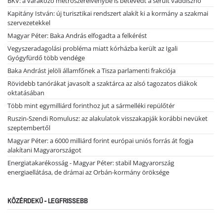
BKV: a várakozó metrószerelvénybe is betévedt a sérült vaddisznó
Kapitány István: új turisztikai rendszert alakít ki a kormány a szakmai
szervezetekkel
Magyar Péter: Baka András elfogadta a felkérést
Vegyszeradagolási probléma miatt kórházba került az Igali
Gyógyfürdő több vendége
Baka Andrást jelöli államfőnek a Tisza parlamenti frakciója
Rövidebb tanórákat javasolt a szaktárca az alsó tagozatos diákok
oktatásában
Több mint egymilliárd forinthoz jut a sármelléki repülőtér
Ruszin-Szendi Romulusz: az alakulatok visszakapják korábbi nevüket
szeptembertől
Magyar Péter: a 6000 milliárd forint európai uniós forrás át fogja
alakítani Magyarországot
Energiatakarékosság - Magyar Péter: stabil Magyarország
energiaellátása, de drámai az Orbán-kormány öröksége
KÖZÉRDEKŰ - LEGFRISSEBB