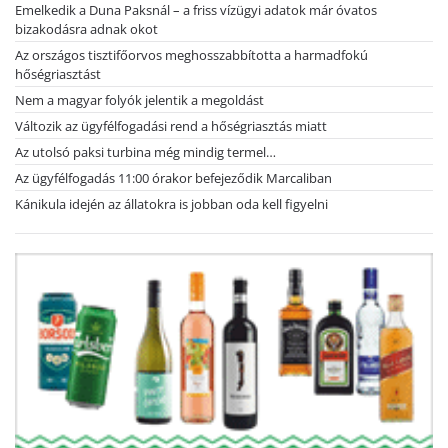
Emelkedik a Duna Paksnál – a friss vízügyi adatok már óvatos
bizakodásra adnak okot
Az országos tisztifőorvos meghosszabbította a harmadfokú
hőségriasztást
Nem a magyar folyók jelentik a megoldást
Változik az ügyfélfogadási rend a hőségriasztás miatt
Az utolsó paksi turbina még mindig termel…
Az ügyfélfogadás 11:00 órakor befejeződik Marcaliban
Kánikula idején az állatokra is jobban oda kell figyelni