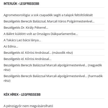
INTERJÚK - LEGFRISSEBB
Agrometeorológia: a sok csapadék segíti a talajok feltöltődését
Beszélgetés Bereczk Balázzsal, Marcali Város Polgármesterével…
Beszélgetés Dr. Király Péterrel…
A Bálint küldött volt az Országos Diákparlamentbe…
A Takács Laci bácsi lánya…
Az Edina…
Beszélgetés id. Kőrösi Andrással… (második rész)
Beszélgetés id. Kőrösi Andrással…
Beszélgetés Bereczk Balázzsal Marcali alpolgármesterével… (negyedik
rész)
Beszélgetés Bereczk Balázzsal Marcali alpolgármesterével… (harmadik
rész)
KÉK HÍREK - LEGFRISSEBB
A pénzügyőr nem megvásárolható