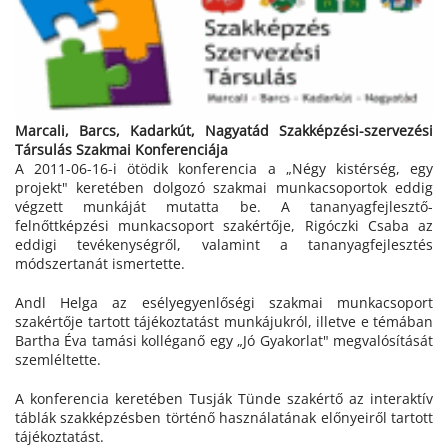
Marcali, Barcs, Kadarkút, Nagyatád Szakképzési-szervezési
Társulás Szakmai Konferenciája
A 2011-06-16-i ötödik konferencia a „Négy kistérség, egy
projekt" keretében dolgozó szakmai munkacsoportok eddig
végzett munkáját mutatta be. A tananyagfejlesztő-
felnőttképzési munkacsoport szakértője, Rigóczki Csaba az
eddigi tevékenységről, valamint a tananyagfejlesztés
módszertanát ismertette.
Andl Helga az esélyegyenlőségi szakmai munkacsoport
szakértője tartott tájékoztatást munkájukról, illetve e témában
Bartha Éva tamási kolléganő egy „Jó Gyakorlat" megvalósítását
szemléltette.
A konferencia keretében Tusják Tünde szakértő az interaktív
táblák szakképzésben történő használatának előnyeiről tartott
tájékoztatást.