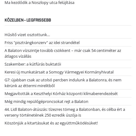
Ma kezdődik a Noszlopy utca felújítása
KÖZELBEN - LEGFRISSEBB
Hűsítő vizet osztottunk...
Friss "pisztrángkonzerv" az idei strandétel
A Balaton vízszintje tovább csökkent – már csak 54 centiméter az
átlagos vízállás
Szakember: a kútfúrás buktatói
Keresi új munkatársait a Somogy Vármegyei Kormányhivatal
G7: újabban csak az utolsó percben indulunk a Balatonra, és nem
kérünk az éttermi mirelitből
Megjavították a Keszthelyi Kórház központi klímaberendezését
Még mindig repülőgéproncsokat rejt a Balaton
44. Lidl Balaton-átúszás: tízezres tömeg a Balatonban, és célba ért a
verseny történetének 250 ezredik úszója is
Köszönjük a kitartásukat és az együttműködésüket!