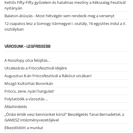
Kettős Fifty-Fifty győzelem és hatalmas mezőny a Kékszalag Fesztivál
nyitányán
Balaton-átúszás - Most hétvégén sem rendezik meg a versenyt
12 csapatos lesz a Somogy Vármegyei I. osztály, 16 együttes indul a II.
osztályban
VÁROSUNK - LEGFRISSEBB
A Noszlopy utca felújítás…
Utcalezárás a Fröccsfesztivál idejére
Augusztus 8-án Fröccsfesztivál a Rákóczi utcában!
Mozgó Kultúrház Boronkán
Fröccs, zene, nyári hangulat!
Folytatódik a vízosztás ...
Álláshirdetés
„Óriási érték vesz bennünket körül” Beszélgetés Tanai Bernadettel, a
GAMESZ intézményvezetőjével
Elkezdődött a munka!