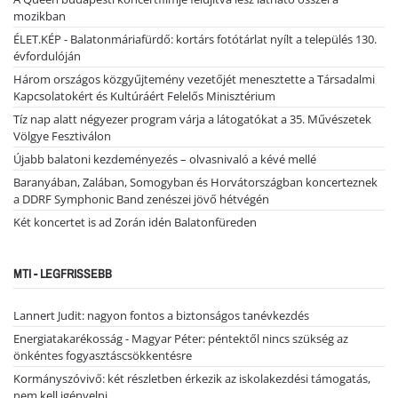
mozikban
ÉLET.KÉP - Balatonmáriafürdő: kortárs fotótárlat nyílt a település 130.
évfordulóján
Három országos közgyűjtemény vezetőjét menesztette a Társadalmi
Kapcsolatokért és Kultúráért Felelős Minisztérium
Tíz nap alatt négyezer program várja a látogatókat a 35. Művészetek
Völgye Fesztiválon
Újabb balatoni kezdeményezés – olvasnivaló a kévé mellé
Baranyában, Zalában, Somogyban és Horvátországban koncerteznek
a DDRF Symphonic Band zenészei jövő hétvégén
Két koncertet is ad Zorán idén Balatonfüreden
MTI - LEGFRISSEBB
Lannert Judit: nagyon fontos a biztonságos tanévkezdés
Energiatakarékosság - Magyar Péter: péntektől nincs szükség az
önkéntes fogyasztáscsökkentésre
Kormányszóvivő: két részletben érkezik az iskolakezdési támogatás,
nem kell igényelni