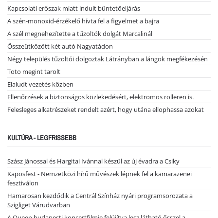
Kapcsolati erőszak miatt indult büntetőeljárás
A szén-monoxid-érzékelő hívta fel a figyelmet a bajra
A szél megnehezítette a tűzoltók dolgát Marcalinál
Összeütközött két autó Nagyatádon
Négy település tűzoltói dolgoztak Látrányban a lángok megfékezésén
Toto megint tarolt
Elaludt vezetés közben
Ellenőrzések a biztonságos közlekedésért, elektromos rolleren is.
Felesleges alkatrészeket rendelt azért, hogy utána ellophassa azokat
KULTÚRA - LEGFRISSEBB
Szász Jánossal és Hargitai Ivánnal készül az új évadra a Csiky
Kaposfest - Nemzetközi hírű művészek lépnek fel a kamarazenei
fesztiválon
Hamarosan kezdődik a Centrál Színház nyári programsorozata a
Szigliget Várudvarban
A Queen budapesti koncertfilmje felújítva lesz látható ősszel a