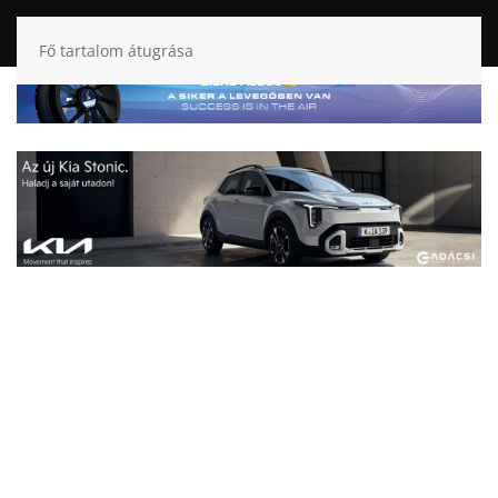
Fő tartalom átugrása