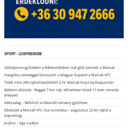
SPORT - LEGFRISSEBB
Gólzáporos győzelem a felkészülésben: hat gólt szerzett a Marcali
Hatgólos vereséggel búcsúzott a Magyar Kupától a Marcali VFC
Több mint 200 rajttal kezdődött a IV. Marcali Kupa Gyótapusztán
Balaton-átúszás - Reggel 7-kor rajt, előzetesen közel 11 ezer nevezés
érkezett
Kékszalag – Befutott a tókerülő verseny győztese
Elkészült a Marcali VFC őszi sorsolása – augusztus 22-én rajtol a
bajnokság
Ju-Jitsu – Egy a pálya