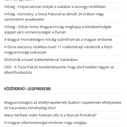
Hőség - Folyamatosan itatják a vadakat a somogyi erdőkben
Hőség - Kormány: a Duna Paksnál az elmúlt 24 órában négy
centimétert emelkedett
Hőség - Orbán Anita: Magyarország megkapja a kötelezettségek
alapján járó vízmennyiséget a Dunán
A Magyar Honvédségre mindig számíthatnak a magyar emberek
A Duna alacsony vízállása miatt 11 szállodahajó várakozik a folyó
magyarországi szakaszán
Eloltották a tüzet Székesfehérvár határában
OGY - A Tisza-frakció kezdeményezte, hogy jövő kedden legyen az
államfőválasztás
KÖZÉRDEKŰ - LEGFRISSEBB
Magyarországon az erkélynapelemek (balkon napelemek) elhelyezése
és használata törvényileg tilos?
Meta Verified: miért fizettem elő rá a Marcali Portálnál?
A magyar villamosenergia-rendszer nagy vizsgája…