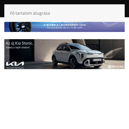
Fő tartalom átugrása