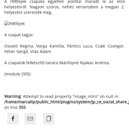
A HÍRfejek csapata egyetlen ponttal maradt le az első
helyezésről. Nagyon szoros, nehéz versenyben a megyei 2.
helyezést szerezték meg.
A csapat tagjai:
Osvald Regina, Varga Kamilla, Pántics Luca, Csáki Csongor,
Fehér Gergő, Vida Ádám
A csapatok felkészítő tanára Mánfayné Nyakas Andrea.
{module [99]}
Warning
: Attempt to read property "image_intro" on null in
/home/marcalip/public_html/plugins/system/jp_ce_social_share
on line
355