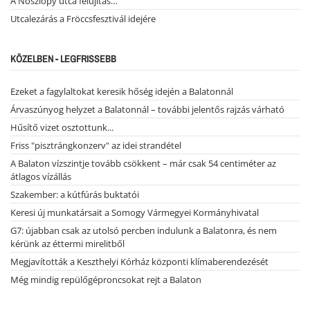
A Noszlopy utca felújítás…
Utcalezárás a Fröccsfesztivál idejére
KÖZELBEN - LEGFRISSEBB
Ezeket a fagylaltokat keresik hőség idején a Balatonnál
Árvaszúnyog helyzet a Balatonnál – további jelentős rajzás várható
Hűsítő vizet osztottunk...
Friss "pisztrángkonzerv" az idei strandétel
A Balaton vízszintje tovább csökkent – már csak 54 centiméter az
átlagos vízállás
Szakember: a kútfúrás buktatói
Keresi új munkatársait a Somogy Vármegyei Kormányhivatal
G7: újabban csak az utolsó percben indulunk a Balatonra, és nem
kérünk az éttermi mirelitből
Megjavították a Keszthelyi Kórház központi klímaberendezését
Még mindig repülőgéproncsokat rejt a Balaton