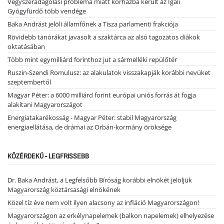
Vegyszeradagolási probléma miatt kórházba került az Igali
Gyógyfürdő több vendége
Baka Andrást jelöli államfőnek a Tisza parlamenti frakciója
Rövidebb tanórákat javasolt a szaktárca az alsó tagozatos diákok
oktatásában
Több mint egymilliárd forinthoz jut a sármelléki repülőtér
Ruszin-Szendi Romulusz: az alakulatok visszakapják korábbi nevüket
szeptembertől
Magyar Péter: a 6000 milliárd forint európai uniós forrás át fogja
alakítani Magyarországot
Energiatakarékosság - Magyar Péter: stabil Magyarország
energiaellátása, de drámai az Orbán-kormány öröksége
KÖZÉRDEKŰ - LEGFRISSEBB
Dr. Baka Andrást, a Legfelsőbb Bíróság korábbi elnökét jelöljük
Magyarország köztársasági elnökének
Közel tíz éve nem volt ilyen alacsony az infláció Magyarországon!
Magyarországon az erkélynapelemek (balkon napelemek) elhelyezése