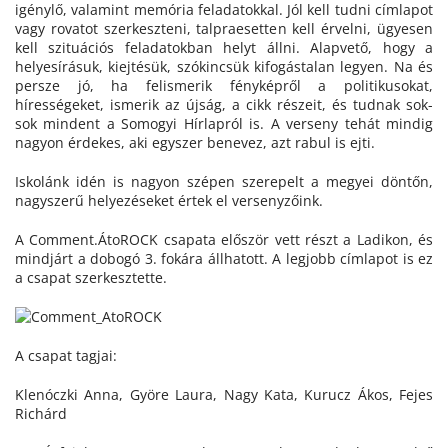
igénylő, valamint memória feladatokkal. Jól kell tudni címlapot
vagy rovatot szerkeszteni, talpraesetten kell érvelni, ügyesen
kell szituációs feladatokban helyt állni. Alapvető, hogy a
helyesírásuk, kiejtésük, szókincsük kifogástalan legyen. Na és
persze jó, ha felismerik fényképről a politikusokat,
hírességeket, ismerik az újság, a cikk részeit, és tudnak sok-
sok mindent a Somogyi Hírlapról is. A verseny tehát mindig
nagyon érdekes, aki egyszer benevez, azt rabul is ejti.
Iskolánk idén is nagyon szépen szerepelt a megyei döntőn,
nagyszerű helyezéseket értek el versenyzőink.
A Comment.ÁtoROCK csapata először vett részt a Ladikon, és
mindjárt a dobogó 3. fokára állhatott. A legjobb címlapot is ez
a csapat szerkesztette.
A csapat tagjai:
Klenóczki Anna, Györe Laura, Nagy Kata, Kurucz Ákos, Fejes
Richárd