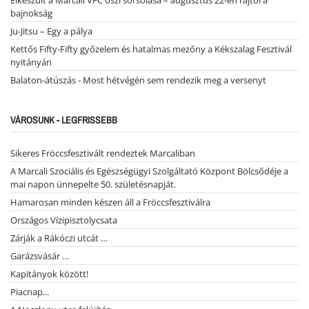
Elkészült a Marcali VFC őszi sorsolása – augusztus 22-én rajtol a
bajnokság
Ju-Jitsu – Egy a pálya
Kettős Fifty-Fifty győzelem és hatalmas mezőny a Kékszalag Fesztivál
nyitányán
Balaton-átúszás - Most hétvégén sem rendezik meg a versenyt
VÁROSUNK - LEGFRISSEBB
Sikeres Fröccsfesztivált rendeztek Marcaliban
A Marcali Szociális és Egészségügyi Szolgáltató Központ Bölcsődéje a
mai napon ünnepelte 50. születésnapját.
Hamarosan minden készen áll a Fröccsfesztiválra
Országos Vízipisztolycsata
Zárják a Rákóczi utcát …
Garázsvásár …
Kapitányok között!
Piacnap...