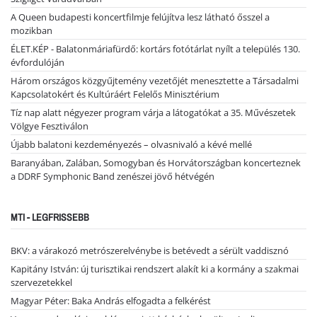
A Queen budapesti koncertfilmje felújítva lesz látható ősszel a
mozikban
ÉLET.KÉP - Balatonmáriafürdő: kortárs fotótárlat nyílt a település 130.
évfordulóján
Három országos közgyűjtemény vezetőjét menesztette a Társadalmi
Kapcsolatokért és Kultúráért Felelős Minisztérium
Tíz nap alatt négyezer program várja a látogatókat a 35. Művészetek
Völgye Fesztiválon
Újabb balatoni kezdeményezés – olvasnivaló a kévé mellé
Baranyában, Zalában, Somogyban és Horvátországban koncerteznek
a DDRF Symphonic Band zenészei jövő hétvégén
MTI - LEGFRISSEBB
BKV: a várakozó metrószerelvénybe is betévedt a sérült vaddisznó
Kapitány István: új turisztikai rendszert alakít ki a kormány a szakmai
szervezetekkel
Magyar Péter: Baka András elfogadta a felkérést