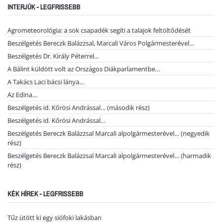
INTERJÚK - LEGFRISSEBB
Agrometeorológia: a sok csapadék segíti a talajok feltöltődését
Beszélgetés Bereczk Balázzsal, Marcali Város Polgármesterével…
Beszélgetés Dr. Király Péterrel…
A Bálint küldött volt az Országos Diákparlamentbe…
A Takács Laci bácsi lánya…
Az Edina…
Beszélgetés id. Kőrösi Andrással… (második rész)
Beszélgetés id. Kőrösi Andrással…
Beszélgetés Bereczk Balázzsal Marcali alpolgármesterével… (negyedik
rész)
Beszélgetés Bereczk Balázzsal Marcali alpolgármesterével… (harmadik
rész)
KÉK HÍREK - LEGFRISSEBB
Tűz ütött ki egy siófoki lakásban