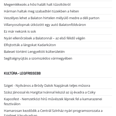
Megemlékezés a hősi halált halt tűzoltókról
Hárman haltak meg szabadtéri tüzekben a héten
Veszélyes lehet a Balaton hirtelen mélyülő medre a déli parton
Villanyoszlopnak ütközött egy autó Balatonföldváron
Ez már nekünk is sok
Nyári ellenőrzések a Balatonnál – az első félidő végén
Elfojtották a lángokat Kadarkúton
Baleset történt Lengyeltóti külterületén
Segítségnyújtás a szomszédos vármegyében
KULTÚRA - LEGFRISSEBB
Sziget - Nyilvános a Bródy Dalok Napjának teljes műsora
Szász Jánossal és Hargitai Ivánnal készül az új évadra a Csiky
Kaposfest - Nemzetközi hírű művészek lépnek fel a kamarazenei
fesztiválon
Hamarosan kezdődik a Centrál Színház nyári programsorozata a
Szigliget Várudvarban