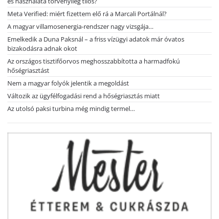
és használata törvényileg tilos?
Meta Verified: miért fizettem elő rá a Marcali Portálnál?
A magyar villamosenergia-rendszer nagy vizsgája…
Emelkedik a Duna Paksnál – a friss vízügyi adatok már óvatos
bizakodásra adnak okot
Az országos tisztifőorvos meghosszabbította a harmadfokú
hőségriasztást
Nem a magyar folyók jelentik a megoldást
Változik az ügyfélfogadási rend a hőségriasztás miatt
Az utolsó paksi turbina még mindig termel…