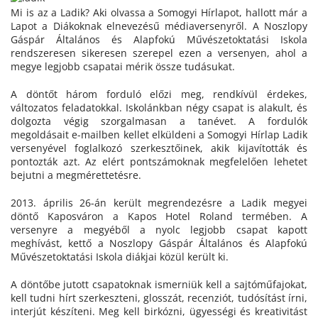
Mi is az a Ladik? Aki olvassa a Somogyi Hírlapot, hallott már a
Lapot a Diákoknak elnevezésű médiaversenyről. A Noszlopy
Gáspár Általános és Alapfokú Művészetoktatási Iskola
rendszeresen sikeresen szerepel ezen a versenyen, ahol a
megye legjobb csapatai mérik össze tudásukat.
A döntőt három forduló előzi meg, rendkívül érdekes,
változatos feladatokkal. Iskolánkban négy csapat is alakult, és
dolgozta végig szorgalmasan a tanévet. A fordulók
megoldásait e-mailben kellet elküldeni a Somogyi Hírlap Ladik
versenyével foglalkozó szerkesztőinek, akik kijavították és
pontozták azt. Az elért pontszámoknak megfelelően lehetet
bejutni a megmérettetésre.
2013. április 26-án került megrendezésre a Ladik megyei
döntő Kaposváron a Kapos Hotel Roland termében. A
versenyre a megyéből a nyolc legjobb csapat kapott
meghívást, kettő a Noszlopy Gáspár Általános és Alapfokú
Művészetoktatási Iskola diákjai közül került ki.
A döntőbe jutott csapatoknak ismerniük kell a sajtóműfajokat,
kell tudni hírt szerkeszteni, glosszát, recenziót, tudósítást írni,
interjút készíteni. Meg kell birkózni, ügyességi és kreativitást