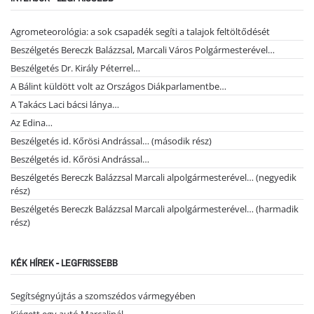
Agrometeorológia: a sok csapadék segíti a talajok feltöltődését
Beszélgetés Bereczk Balázzsal, Marcali Város Polgármesterével…
Beszélgetés Dr. Király Péterrel…
A Bálint küldött volt az Országos Diákparlamentbe…
A Takács Laci bácsi lánya…
Az Edina…
Beszélgetés id. Kőrösi Andrással… (második rész)
Beszélgetés id. Kőrösi Andrással…
Beszélgetés Bereczk Balázzsal Marcali alpolgármesterével… (negyedik
rész)
Beszélgetés Bereczk Balázzsal Marcali alpolgármesterével… (harmadik
rész)
KÉK HÍREK - LEGFRISSEBB
Segítségnyújtás a szomszédos vármegyében