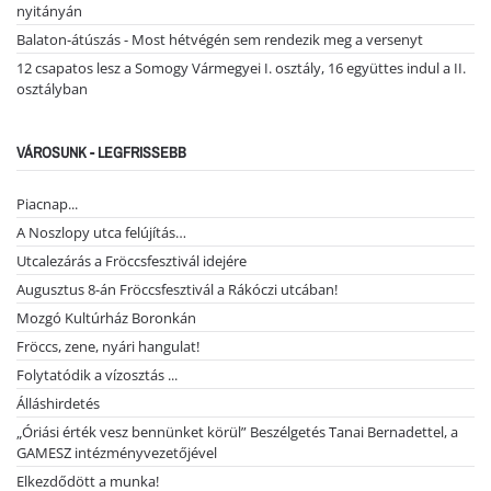
nyitányán
Balaton-átúszás - Most hétvégén sem rendezik meg a versenyt
12 csapatos lesz a Somogy Vármegyei I. osztály, 16 együttes indul a II.
osztályban
VÁROSUNK - LEGFRISSEBB
Piacnap...
A Noszlopy utca felújítás…
Utcalezárás a Fröccsfesztivál idejére
Augusztus 8-án Fröccsfesztivál a Rákóczi utcában!
Mozgó Kultúrház Boronkán
Fröccs, zene, nyári hangulat!
Folytatódik a vízosztás ...
Álláshirdetés
„Óriási érték vesz bennünket körül” Beszélgetés Tanai Bernadettel, a
GAMESZ intézményvezetőjével
Elkezdődött a munka!