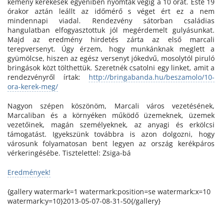
kemény kerekesek egyéniben nyomták végig a 10 órát. Este 19
órakor aztán leállt az időmérő s véget ért ez a nem
mindennapi viadal. Rendezvény sátorban családias
hangulatban elfogyasztottuk jól megérdemelt gulyásunkat.
Majd az eredmény hirdetés zárta az első marcali
terepversenyt. Úgy érzem, hogy munkánknak meglett a
gyümölcse, hiszen az egész versenyt jókedvű, mosolytól piruló
bringások közt tölthettük. Szeretnék csatolni egy linket, amit a
rendezvényről írtak:
http://bringabanda.hu/beszamolo/10-
ora-kerek-meg/
Nagyon szépen köszönöm, Marcali város vezetésének,
Marcaliban és a környéken működő üzemeknek, üzemek
vezetőinek, magán személyeknek, az anyagi és erkölcsi
támogatást. Igyekszünk továbbra is azon dolgozni, hogy
városunk folyamatosan bent legyen az ország kerékpáros
vérkeringésébe. Tisztelettel: Zsiga-bá
Eredmények!
{gallery watermark=1 watermark:position=se watermark:x=10
watermark:y=10}2013-05-07-08-31-50{/gallery}