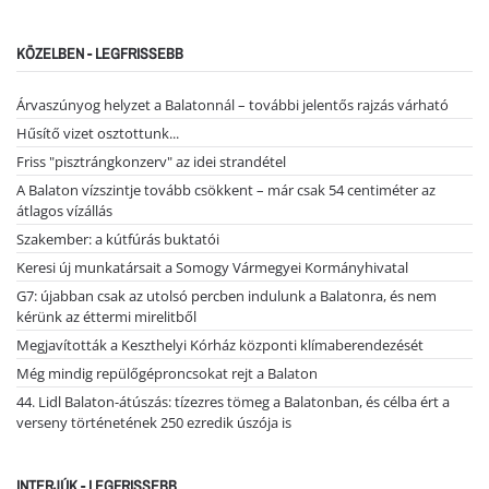
KÖZELBEN - LEGFRISSEBB
Árvaszúnyog helyzet a Balatonnál – további jelentős rajzás várható
Hűsítő vizet osztottunk...
Friss "pisztrángkonzerv" az idei strandétel
A Balaton vízszintje tovább csökkent – már csak 54 centiméter az
átlagos vízállás
Szakember: a kútfúrás buktatói
Keresi új munkatársait a Somogy Vármegyei Kormányhivatal
G7: újabban csak az utolsó percben indulunk a Balatonra, és nem
kérünk az éttermi mirelitből
Megjavították a Keszthelyi Kórház központi klímaberendezését
Még mindig repülőgéproncsokat rejt a Balaton
44. Lidl Balaton-átúszás: tízezres tömeg a Balatonban, és célba ért a
verseny történetének 250 ezredik úszója is
INTERJÚK - LEGFRISSEBB