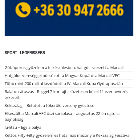
SPORT - LEGFRISSEBB
Gólzáporos győzelem a felkészülésben: hat gólt szerzett a Marcali
Hatgólos vereséggel búcsúzott a Magyar Kupától a Marcali VFC
Több mint 200 rajttal kezdődött a IV. Marcali Kupa Gyótapusztán
Balaton-átúszás - Reggel 7-kor rajt, előzetesen közel 11 ezer nevezés
érkezett
Kékszalag – Befutott a tókerülő verseny győztese
Elkészült a Marcali VFC őszi sorsolása – augusztus 22-én rajtol a
bajnokság
Ju-Jitsu – Egy a pálya
Kettős Fifty-Fifty győzelem és hatalmas mezőny a Kékszalag Fesztivál