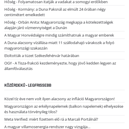
Hőség - Folyamatosan itatják a vadakat a somogyi erdőkben
Hőség - Kormány: a Duna Paksnál az elmúlt 24 órában négy
centimétert emelkedett
Hőség - Orbán Anita: Magyarország megkapja a kötelezettségek
alapján járó vízmennyiséget a Dunán
A Magyar Honvédségre mindig számíthatnak a magyar emberek
A Duna alacsony vízállása miatt 11 szállodahajó várakozik a folyó
magyarországi szakaszán
Eloltották a tüzet Székesfehérvár határában
OGY - A Tisza-frakció kezdeményezte, hogy jövő kedden legyen az
államfőválasztás
KÖZÉRDEKŰ - LEGFRISSEBB
Közel tíz éve nem volt ilyen alacsony az infláció Magyarországon!
Magyarországon az erkélynapelemek (balkon napelemek) elhelyezése
és használata törvényileg tilos?
Meta Verified: miért fizettem elő rá a Marcali Portálnál?
A magyar villamosenergia-rendszer nagy vizsgája…