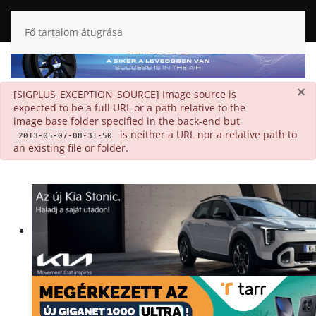
Fő tartalom átugrása
×
danger
[SIGPLUS_EXCEPTION_SOURCE] Image source is
expected to be a full URL or a path relative to the
image base folder specified in the back-end but
is neither a URL nor a relative path to
2013-05-07-08-31-50
an existing file or folder.