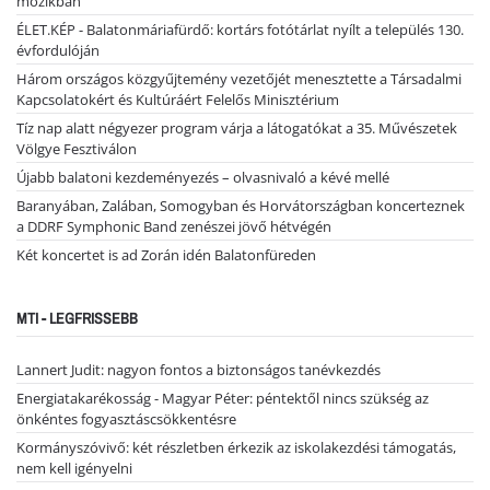
mozikban
ÉLET.KÉP - Balatonmáriafürdő: kortárs fotótárlat nyílt a település 130.
évfordulóján
Három országos közgyűjtemény vezetőjét menesztette a Társadalmi
Kapcsolatokért és Kultúráért Felelős Minisztérium
Tíz nap alatt négyezer program várja a látogatókat a 35. Művészetek
Völgye Fesztiválon
Újabb balatoni kezdeményezés – olvasnivaló a kévé mellé
Baranyában, Zalában, Somogyban és Horvátországban koncerteznek
a DDRF Symphonic Band zenészei jövő hétvégén
Két koncertet is ad Zorán idén Balatonfüreden
MTI - LEGFRISSEBB
Lannert Judit: nagyon fontos a biztonságos tanévkezdés
Energiatakarékosság - Magyar Péter: péntektől nincs szükség az
önkéntes fogyasztáscsökkentésre
Kormányszóvivő: két részletben érkezik az iskolakezdési támogatás,
nem kell igényelni