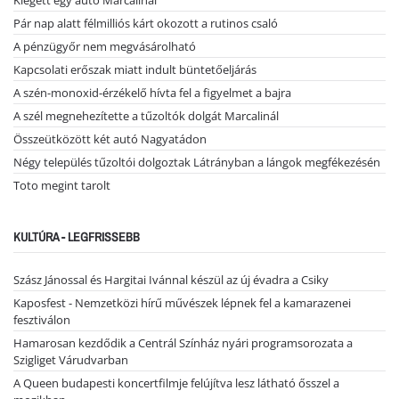
Kiégett egy autó Marcalinál
Pár nap alatt félmilliós kárt okozott a rutinos csaló
A pénzügyőr nem megvásárolható
Kapcsolati erőszak miatt indult büntetőeljárás
A szén-monoxid-érzékelő hívta fel a figyelmet a bajra
A szél megnehezítette a tűzoltók dolgát Marcalinál
Összeütközött két autó Nagyatádon
Négy település tűzoltói dolgoztak Látrányban a lángok megfékezésén
Toto megint tarolt
KULTÚRA - LEGFRISSEBB
Szász Jánossal és Hargitai Ivánnal készül az új évadra a Csiky
Kaposfest - Nemzetközi hírű művészek lépnek fel a kamarazenei
fesztiválon
Hamarosan kezdődik a Centrál Színház nyári programsorozata a
Szigliget Várudvarban
A Queen budapesti koncertfilmje felújítva lesz látható ősszel a