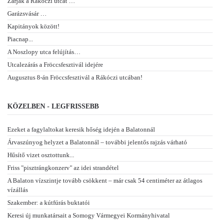
Zárják a Rákóczi utcát …
Garázsvásár …
Kapitányok között!
Piacnap...
A Noszlopy utca felújítás…
Utcalezárás a Fröccsfesztivál idejére
Augusztus 8-án Fröccsfesztivál a Rákóczi utcában!
KÖZELBEN - LEGFRISSEBB
Ezeket a fagylaltokat keresik hőség idején a Balatonnál
Árvaszúnyog helyzet a Balatonnál – további jelentős rajzás várható
Hűsítő vizet osztottunk...
Friss "pisztrángkonzerv" az idei strandétel
A Balaton vízszintje tovább csökkent – már csak 54 centiméter az átlagos
vízállás
Szakember: a kútfúrás buktatói
Keresi új munkatársait a Somogy Vármegyei Kormányhivatal