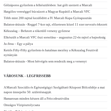
Gólzáporos győzelem a felkészülésben: hat gólt szerzett a Marcali
Hatgólos vereséggel búcsúzott a Magyar Kupától a Marcali VFC
Több mint 200 rajttal kezdődött a IV. Marcali Kupa Gyótapusztán
Balaton-átúszás - Reggel 7-kor rajt, előzetesen közel 11 ezer nevezés érkezett
Kékszalag – Befutott a tókerülő verseny győztese
Elkészült a Marcali VFC őszi sorsolása – augusztus 22-én rajtol a bajnokság
Ju-Jitsu – Egy a pálya
Kettős Fifty-Fifty győzelem és hatalmas mezőny a Kékszalag Fesztivál
nyitányán
Balaton-átúszás - Most hétvégén sem rendezik meg a versenyt
VÁROSUNK - LEGFRISSEBB
A Marcali Szociális és Egészségügyi Szolgáltató Központ Bölcsődéje a mai
napon ünnepelte 50. születésnapját.
Hamarosan minden készen áll a Fröccsfesztiválra
Országos Vízipisztolycsata