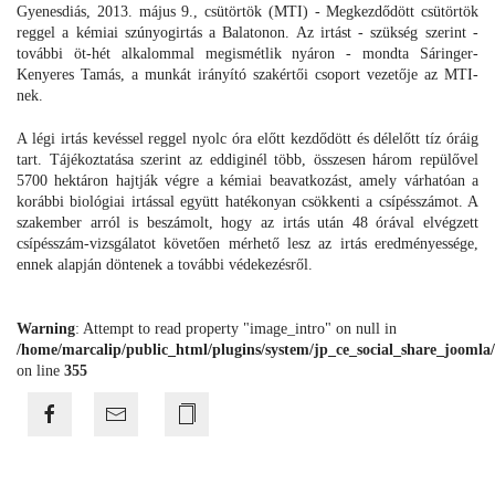
Gyenesdiás, 2013. május 9., csütörtök (MTI) - Megkezdődött csütörtök
reggel a kémiai szúnyogirtás a Balatonon. Az irtást - szükség szerint -
további öt-hét alkalommal megismétlik nyáron - mondta Sáringer-
Kenyeres Tamás, a munkát irányító szakértői csoport vezetője az MTI-
nek.
A légi irtás kevéssel reggel nyolc óra előtt kezdődött és délelőtt tíz óráig
tart. Tájékoztatása szerint az eddiginél több, összesen három repülővel
5700 hektáron hajtják végre a kémiai beavatkozást, amely várhatóan a
korábbi biológiai irtással együtt hatékonyan csökkenti a csípésszámot. A
szakember arról is beszámolt, hogy az irtás után 48 órával elvégzett
csípésszám-vizsgálatot követően mérhető lesz az irtás eredményessége,
ennek alapján döntenek a további védekezésről.
Warning
: Attempt to read property "image_intro" on null in
/home/marcalip/public_html/plugins/system/jp_ce_social_share_joomla/
on line
355