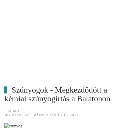
Szúnyogok - Megkezdődött a
kémiai szúnyogirtás a Balatonon
ÍRTA: MTI
MEGJELENT: 2013. MÁJUS 09. CSÜTÖRTÖK, 09:27