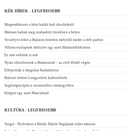
KÉK HÍREK - LEGFRISSEBB
Megemlékezés a hősi halált halt tűzoltókról
Hárman haltak meg szabadtéri tüzekben a héten
Veszélyes lehet a Balaton hirtelen mélyülő medre a déli parton
Villanyoszlopnak ütközött egy autó Balatonföldváron
Ez már nekünk is sok
Nyári ellenőrzések a Balatonnál – az első félidő végén
Elfojtották a lángokat Kadarkúton
Baleset történt Lengyeltóti külterületén
Segítségnyújtás a szomszédos vármegyében
Kiégett egy autó Marcalinál
KULTÚRA - LEGFRISSEBB
Sziget - Nyilvános a Bródy Dalok Napjának teljes műsora