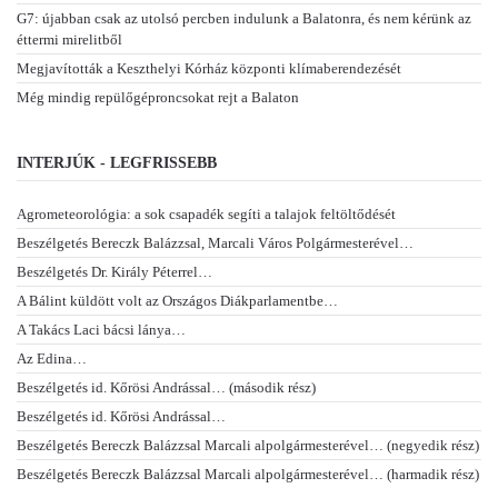
G7: újabban csak az utolsó percben indulunk a Balatonra, és nem kérünk az
éttermi mirelitből
Megjavították a Keszthelyi Kórház központi klímaberendezését
Még mindig repülőgéproncsokat rejt a Balaton
INTERJÚK - LEGFRISSEBB
Agrometeorológia: a sok csapadék segíti a talajok feltöltődését
Beszélgetés Bereczk Balázzsal, Marcali Város Polgármesterével…
Beszélgetés Dr. Király Péterrel…
A Bálint küldött volt az Országos Diákparlamentbe…
A Takács Laci bácsi lánya…
Az Edina…
Beszélgetés id. Kőrösi Andrással… (második rész)
Beszélgetés id. Kőrösi Andrással…
Beszélgetés Bereczk Balázzsal Marcali alpolgármesterével… (negyedik rész)
Beszélgetés Bereczk Balázzsal Marcali alpolgármesterével… (harmadik rész)