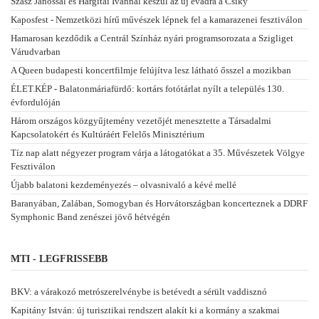
Szász Jánossal és Hargitai Ivánnal készül az új évadra a Csiky
Kaposfest - Nemzetközi hírű művészek lépnek fel a kamarazenei fesztiválon
Hamarosan kezdődik a Centrál Színház nyári programsorozata a Szigliget
Várudvarban
A Queen budapesti koncertfilmje felújítva lesz látható ősszel a mozikban
ÉLET.KÉP - Balatonmáriafürdő: kortárs fotótárlat nyílt a település 130.
évfordulóján
Három országos közgyűjtemény vezetőjét menesztette a Társadalmi
Kapcsolatokért és Kultúráért Felelős Minisztérium
Tíz nap alatt négyezer program várja a látogatókat a 35. Művészetek Völgye
Fesztiválon
Újabb balatoni kezdeményezés – olvasnivaló a kévé mellé
Baranyában, Zalában, Somogyban és Horvátországban koncerteznek a DDRF
Symphonic Band zenészei jövő hétvégén
MTI - LEGFRISSEBB
BKV: a várakozó metrószerelvénybe is betévedt a sérült vaddisznó
Kapitány István: új turisztikai rendszert alakít ki a kormány a szakmai