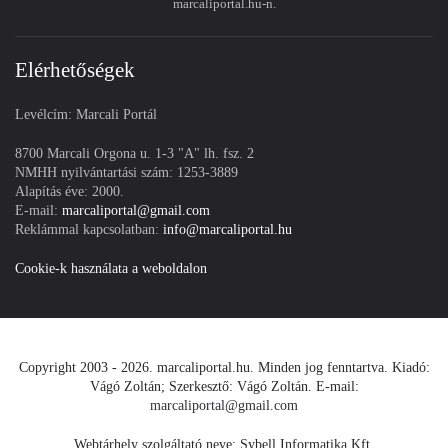
marcaliportal.hu-n.
Elérhetőségek
Levélcím: Marcali Portál
8700 Marcali Orgona u. 1-3 "A" lh. fsz. 2
NMHH nyilvántartási szám: 1253-3889
Alapítás éve: 2000.
E-mail:
marcaliportal@gmail.com
Reklámmal kapcsolatban:
info@marcaliportal.hu
Cookie-k használata a weboldalon
Copyright 2003 - 2026. marcaliportal.hu. Minden jog fenntartva. Kiadó:
Vágó Zoltán; Szerkesztő: Vágó Zoltán. E-mail:
marcaliportal@gmail.com
Webtárhely szolgáltató neve: Sybell Informatika Kft.