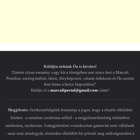
Küldjön nekünk Ön is híreket!
Történt olyan esemény vagy hír a térségében ami nincs fent a Marcali
Portálon, esetleg hallott, látott, fényképezett, valami érdekeset és Ön szerint
fent lenne a helye hírportálon?
Küldje el a
marcaliportal@gmail.com
címre!
Megjelenés:
Szerkesztőségünk fenntartja a jogot, hogy a részére elküldött
híreket - a tartalom csorbítása nélkül - a megjelentethetőség érdekében
módosítsa, szerkessze. A megjelenésre vonatkozóan garanciát nem vállalunk
- azaz nem mindegyik, részünkre elküldött hír jelenik meg szükségszerűen a