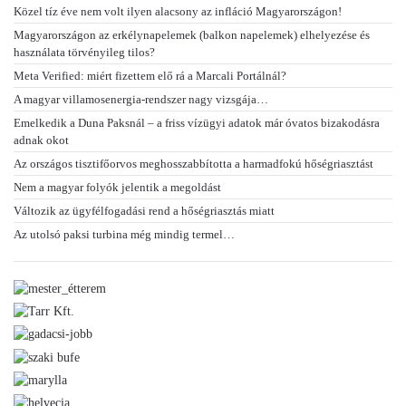
Közel tíz éve nem volt ilyen alacsony az infláció Magyarországon!
Magyarországon az erkélynapelemek (balkon napelemek) elhelyezése és
használata törvényileg tilos?
Meta Verified: miért fizettem elő rá a Marcali Portálnál?
A magyar villamosenergia-rendszer nagy vizsgája…
Emelkedik a Duna Paksnál – a friss vízügyi adatok már óvatos bizakodásra
adnak okot
Az országos tisztifőorvos meghosszabbította a harmadfokú hőségriasztást
Nem a magyar folyók jelentik a megoldást
Változik az ügyfélfogadási rend a hőségriasztás miatt
Az utolsó paksi turbina még mindig termel…