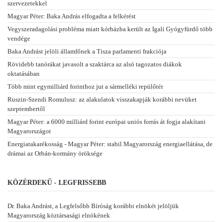
szervezetekkel
Magyar Péter: Baka András elfogadta a felkérést
Vegyszeradagolási probléma miatt kórházba került az Igali Gyógyfürdő több
vendége
Baka Andrást jelöli államfőnek a Tisza parlamenti frakciója
Rövidebb tanórákat javasolt a szaktárca az alsó tagozatos diákok
oktatásában
Több mint egymilliárd forinthoz jut a sármelléki repülőtér
Ruszin-Szendi Romulusz: az alakulatok visszakapják korábbi nevüket
szeptembertől
Magyar Péter: a 6000 milliárd forint európai uniós forrás át fogja alakítani
Magyarországot
Energiatakarékosság - Magyar Péter: stabil Magyarország energiaellátása, de
drámai az Orbán-kormány öröksége
KÖZÉRDEKŰ - LEGFRISSEBB
Dr. Baka Andrást, a Legfelsőbb Bíróság korábbi elnökét jelöljük
Magyarország köztársasági elnökének