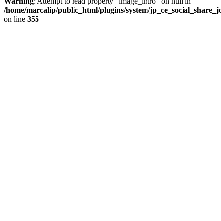
Warning
: Attempt to read property "image_intro" on null in
/home/marcalip/public_html/plugins/system/jp_ce_social_share_j
on line
355