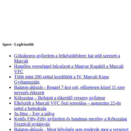
Sport - Legfrissebb
Gólzáporos győzelem a felkészülésben: hat gólt szerzett a
Marcali
Hatgólos vereséggel búcsúzott a Magyar Kupától a Marcali
VFC
Több mint 200 rajttal kezdődött a IV. Marcali Kupa
Gyótapusztán
Balaton-átúszás - Reggel 7-kor rajt, előzetesen közel 11 ezer
nevezés érkezett
Kékszalag – Befutott a tókerülő verseny győztese
Elkészült a Marcali VFC őszi sorsolása – augusztus 22-én
rajtol a bajnokság
Ju-Jitsu – Egy a pálya
Kettős Fifty-Fifty győzelem és hatalmas mezőny a Kékszalag
Fesztivál nyitányán
Balaton-átúszás - Most hétvégén sem rendezik meg a versenyt