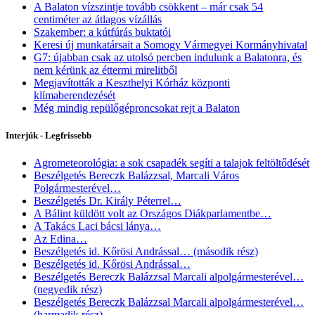
A Balaton vízszintje tovább csökkent – már csak 54
centiméter az átlagos vízállás
Szakember: a kútfúrás buktatói
Keresi új munkatársait a Somogy Vármegyei Kormányhivatal
G7: újabban csak az utolsó percben indulunk a Balatonra, és
nem kérünk az éttermi mirelitből
Megjavították a Keszthelyi Kórház központi
klímaberendezését
Még mindig repülőgéproncsokat rejt a Balaton
Interjúk - Legfrissebb
Agrometeorológia: a sok csapadék segíti a talajok feltöltődését
Beszélgetés Bereczk Balázzsal, Marcali Város
Polgármesterével…
Beszélgetés Dr. Király Péterrel…
A Bálint küldött volt az Országos Diákparlamentbe…
A Takács Laci bácsi lánya…
Az Edina…
Beszélgetés id. Kőrösi Andrással… (második rész)
Beszélgetés id. Kőrösi Andrással…
Beszélgetés Bereczk Balázzsal Marcali alpolgármesterével…
(negyedik rész)
Beszélgetés Bereczk Balázzsal Marcali alpolgármesterével…
(harmadik rész)