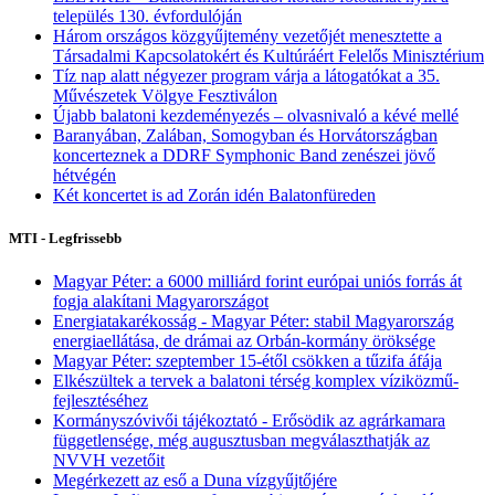
település 130. évfordulóján
Három országos közgyűjtemény vezetőjét menesztette a
Társadalmi Kapcsolatokért és Kultúráért Felelős Minisztérium
Tíz nap alatt négyezer program várja a látogatókat a 35.
Művészetek Völgye Fesztiválon
Újabb balatoni kezdeményezés – olvasnivaló a kévé mellé
Baranyában, Zalában, Somogyban és Horvátországban
koncerteznek a DDRF Symphonic Band zenészei jövő
hétvégén
Két koncertet is ad Zorán idén Balatonfüreden
MTI - Legfrissebb
Magyar Péter: a 6000 milliárd forint európai uniós forrás át
fogja alakítani Magyarországot
Energiatakarékosság - Magyar Péter: stabil Magyarország
energiaellátása, de drámai az Orbán-kormány öröksége
Magyar Péter: szeptember 15-étől csökken a tűzifa áfája
Elkészültek a tervek a balatoni térség komplex víziközmű-
fejlesztéséhez
Kormányszóvivői tájékoztató - Erősödik az agrárkamara
függetlensége, még augusztusban megválaszthatják az
NVVH vezetőit
Megérkezett az eső a Duna vízgyűjtőjére