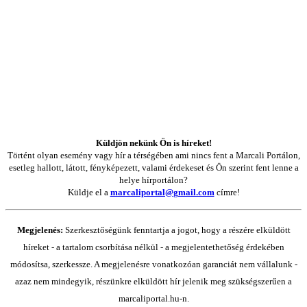
Küldjön nekünk Ön is híreket!
Történt olyan esemény vagy hír a térségében ami nincs fent a Marcali Portálon,
esetleg hallott, látott, fényképezett, valami érdekeset és Ön szerint fent lenne a
helye hírportálon?
Küldje el a
marcaliportal@gmail.com
címre!
Megjelenés:
Szerkesztőségünk fenntartja a jogot, hogy a részére elküldött
híreket - a tartalom csorbítása nélkül - a megjelentethetőség érdekében
módosítsa, szerkessze. A megjelenésre vonatkozóan garanciát nem vállalunk -
azaz nem mindegyik, részünkre elküldött hír jelenik meg szükségszerűen a
marcaliportal.hu-n.