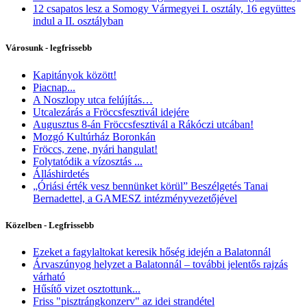
12 csapatos lesz a Somogy Vármegyei I. osztály, 16 együttes
indul a II. osztályban
Városunk - legfrissebb
Kapitányok között!
Piacnap...
A Noszlopy utca felújítás…
Utcalezárás a Fröccsfesztivál idejére
Augusztus 8-án Fröccsfesztivál a Rákóczi utcában!
Mozgó Kultúrház Boronkán
Fröccs, zene, nyári hangulat!
Folytatódik a vízosztás ...
Álláshirdetés
„Óriási érték vesz bennünket körül” Beszélgetés Tanai
Bernadettel, a GAMESZ intézményvezetőjével
Közelben - Legfrissebb
Ezeket a fagylaltokat keresik hőség idején a Balatonnál
Árvaszúnyog helyzet a Balatonnál – további jelentős rajzás
várható
Hűsítő vizet osztottunk...
Friss "pisztrángkonzerv" az idei strandétel