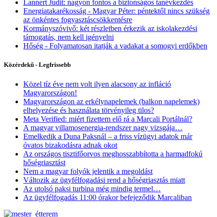
Lannert Judit: nagyon fontos a biztonságos tanévkezdés
Energiatakarékosság - Magyar Péter: péntektől nincs szükség
az önkéntes fogyasztáscsökkentésre
Kormányszóvivő: két részletben érkezik az iskolakezdési
támogatás, nem kell igényelni
Hőség - Folyamatosan itatják a vadakat a somogyi erdőkben
Közérdekű - Legfrissebb
Közel tíz éve nem volt ilyen alacsony az infláció
Magyarországon!
Magyarországon az erkélynapelemek (balkon napelemek)
elhelyezése és használata törvényileg tilos?
Meta Verified: miért fizettem elő rá a Marcali Portálnál?
A magyar villamosenergia-rendszer nagy vizsgája…
Emelkedik a Duna Paksnál – a friss vízügyi adatok már
óvatos bizakodásra adnak okot
Az országos tisztifőorvos meghosszabbította a harmadfokú
hőségriasztást
Nem a magyar folyók jelentik a megoldást
Változik az ügyfélfogadási rend a hőségriasztás miatt
Az utolsó paksi turbina még mindig termel…
Az ügyfélfogadás 11:00 órakor befejeződik Marcaliban