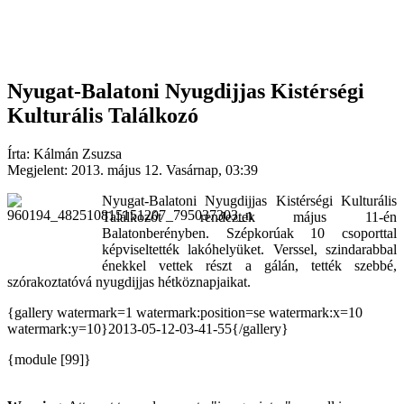
Nyugat-Balatoni Nyugdijjas Kistérségi
Kulturális Találkozó
Írta: Kálmán Zsuzsa
Megjelent: 2013. május 12. Vasárnap, 03:39
Nyugat-Balatoni Nyugdijjas Kistérségi Kulturális
Találkozót rendeztek május 11-én
Balatonberényben. Szépkorúak 10 csoporttal
képviseltették lakóhelyüket. Verssel, szindarabbal
énekkel vettek részt a gálán, tették szebbé,
szórakoztatóvá nyugdijjas hétköznapjaikat.
{gallery watermark=1 watermark:position=se watermark:x=10
watermark:y=10}2013-05-12-03-41-55{/gallery}
{module [99]}