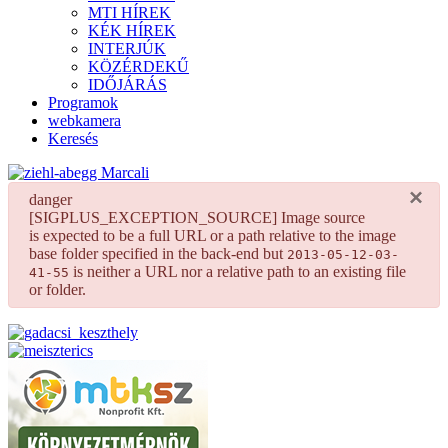
MTI HÍREK
KÉK HÍREK
INTERJÚK
KÖZÉRDEKŰ
IDŐJÁRÁS
Programok
webkamera
Keresés
×
danger
[SIGPLUS_EXCEPTION_SOURCE] Image source
is expected to be a full URL or a path relative to the image
base folder specified in the back-end but
2013-05-12-03-
is neither a URL nor a relative path to an existing file
41-55
or folder.