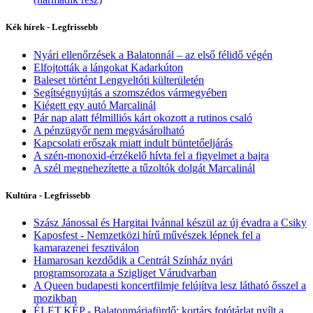
Kék hírek - Legfrissebb
Nyári ellenőrzések a Balatonnál – az első félidő végén
Elfojtották a lángokat Kadarkúton
Baleset történt Lengyeltóti külterületén
Segítségnyújtás a szomszédos vármegyében
Kiégett egy autó Marcalinál
Pár nap alatt félmilliós kárt okozott a rutinos csaló
A pénzügyőr nem megvásárolható
Kapcsolati erőszak miatt indult büntetőeljárás
A szén-monoxid-érzékelő hívta fel a figyelmet a bajra
A szél megnehezítette a tűzoltók dolgát Marcalinál
Kultúra - Legfrissebb
Szász Jánossal és Hargitai Ivánnal készül az új évadra a Csiky
Kaposfest - Nemzetközi hírű művészek lépnek fel a
kamarazenei fesztiválon
Hamarosan kezdődik a Centrál Színház nyári
programsorozata a Szigliget Várudvarban
A Queen budapesti koncertfilmje felújítva lesz látható ősszel a
mozikban
ÉLET.KÉP - Balatonmáriafürdő: kortárs fotótárlat nyílt a