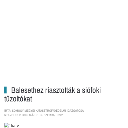
Balesethez riasztották a siófoki
tűzoltókat
ÍRTA: SOMOGY MEGYEI KATASZTRÓFAVÉDELMI IGAZGATÓSÁ
MEGJELENT: 2013. MÁJUS 15. SZERDA, 18:02