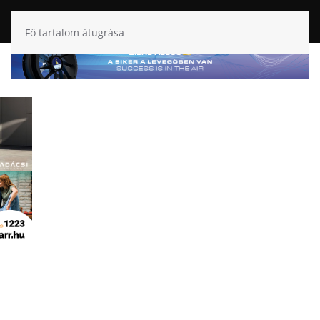
Fő tartalom átugrása