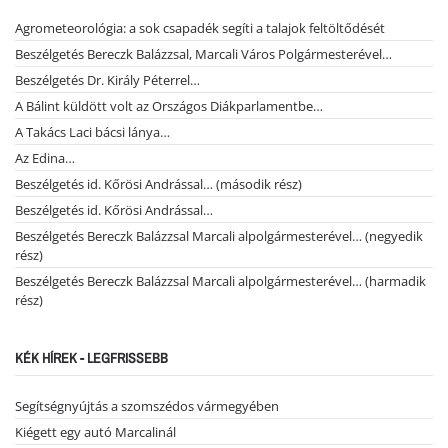
Agrometeorológia: a sok csapadék segíti a talajok feltöltődését
Beszélgetés Bereczk Balázzsal, Marcali Város Polgármesterével…
Beszélgetés Dr. Király Péterrel…
A Bálint küldött volt az Országos Diákparlamentbe…
A Takács Laci bácsi lánya…
Az Edina…
Beszélgetés id. Kőrösi Andrással… (második rész)
Beszélgetés id. Kőrösi Andrással…
Beszélgetés Bereczk Balázzsal Marcali alpolgármesterével… (negyedik
rész)
Beszélgetés Bereczk Balázzsal Marcali alpolgármesterével… (harmadik
rész)
KÉK HÍREK - LEGFRISSEBB
Segítségnyújtás a szomszédos vármegyében
Kiégett egy autó Marcalinál