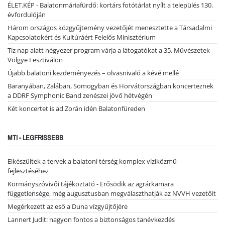
ÉLET.KÉP - Balatonmáriafürdő: kortárs fotótárlat nyílt a település 130.
évfordulóján
Három országos közgyűjtemény vezetőjét menesztette a Társadalmi
Kapcsolatokért és Kultúráért Felelős Minisztérium
Tíz nap alatt négyezer program várja a látogatókat a 35. Művészetek
Völgye Fesztiválon
Újabb balatoni kezdeményezés – olvasnivaló a kévé mellé
Baranyában, Zalában, Somogyban és Horvátországban koncerteznek
a DDRF Symphonic Band zenészei jövő hétvégén
Két koncertet is ad Zorán idén Balatonfüreden
MTI - LEGFRISSEBB
Elkészültek a tervek a balatoni térség komplex víziközmű-
fejlesztéséhez
Kormányszóvivői tájékoztató - Erősödik az agrárkamara
függetlensége, még augusztusban megválaszthatják az NVVH vezetőit
Megérkezett az eső a Duna vízgyűjtőjére
Lannert Judit: nagyon fontos a biztonságos tanévkezdés