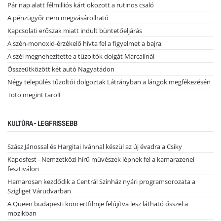
Pár nap alatt félmilliós kárt okozott a rutinos csaló
A pénzügyőr nem megvásárolható
Kapcsolati erőszak miatt indult büntetőeljárás
A szén-monoxid-érzékelő hívta fel a figyelmet a bajra
A szél megnehezítette a tűzoltók dolgát Marcalinál
Összeütközött két autó Nagyatádon
Négy település tűzoltói dolgoztak Látrányban a lángok megfékezésén
Toto megint tarolt
KULTÚRA - LEGFRISSEBB
Szász Jánossal és Hargitai Ivánnal készül az új évadra a Csiky
Kaposfest - Nemzetközi hírű művészek lépnek fel a kamarazenei
fesztiválon
Hamarosan kezdődik a Centrál Színház nyári programsorozata a
Szigliget Várudvarban
A Queen budapesti koncertfilmje felújítva lesz látható ősszel a
mozikban