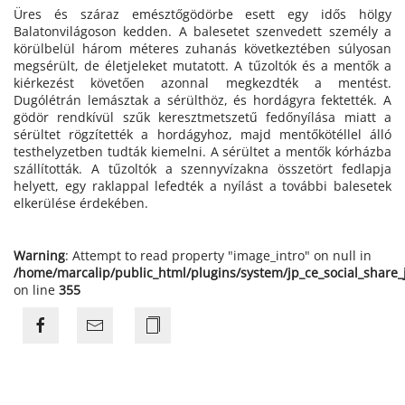
Üres és száraz emésztőgödörbe esett egy idős hölgy
Balatonvilágoson kedden. A balesetet szenvedett személy a
körülbelül három méteres zuhanás következtében súlyosan
megsérült, de életjeleket mutatott. A tűzoltók és a mentők a
kiérkezést követően azonnal megkezdték a mentést.
Dugólétrán lemásztak a sérülthöz, és hordágyra fektették. A
gödör rendkívül szűk keresztmetszetű fedőnyílása miatt a
sérültet rögzítették a hordágyhoz, majd mentőkötéllel álló
testhelyzetben tudták kiemelni. A sérültet a mentők kórházba
szállították. A tűzoltók a szennyvízakna összetört fedlapja
helyett, egy raklappal lefedték a nyílást a további balesetek
elkerülése érdekében.
Warning
: Attempt to read property "image_intro" on null in
/home/marcalip/public_html/plugins/system/jp_ce_social_share
on line
355