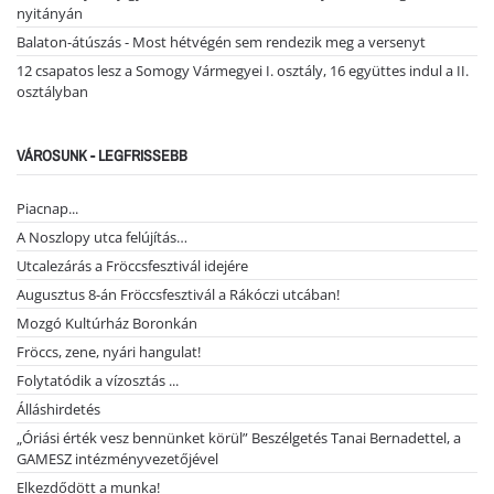
nyitányán
Balaton-átúszás - Most hétvégén sem rendezik meg a versenyt
12 csapatos lesz a Somogy Vármegyei I. osztály, 16 együttes indul a II.
osztályban
VÁROSUNK - LEGFRISSEBB
Piacnap...
A Noszlopy utca felújítás…
Utcalezárás a Fröccsfesztivál idejére
Augusztus 8-án Fröccsfesztivál a Rákóczi utcában!
Mozgó Kultúrház Boronkán
Fröccs, zene, nyári hangulat!
Folytatódik a vízosztás ...
Álláshirdetés
„Óriási érték vesz bennünket körül” Beszélgetés Tanai Bernadettel, a
GAMESZ intézményvezetőjével
Elkezdődött a munka!