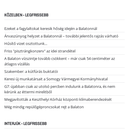
KÖZELBEN - LEGFRISSEBB
Ezeket a fagylaltokat keresik hőség idején a Balatonnál
Árvaszúnyog helyzet a Balatonnál – további jelentős rajzás várható
Hűsítő vizet osztottunk...
Friss "pisztrángkonzerv" az idei strandétel
A Balaton vízszintje tovább csökkent – már csak 54 centiméter az
átlagos vízállás
Szakember: a kútfúrás buktatói
Keresi új munkatársait a Somogy Vármegyei Kormányhivatal
G7: újabban csak az utolsó percben indulunk a Balatonra, és nem
kérünk az éttermi mirelitből
Megjavították a Keszthelyi Kórház központi klímaberendezését
Még mindig repülőgéproncsokat rejt a Balaton
INTERJÚK - LEGFRISSEBB