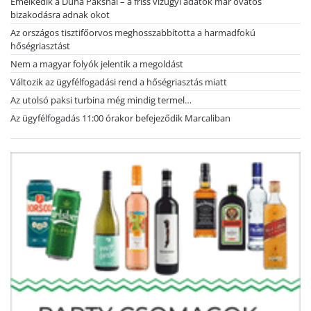
Emelkedik a Duna Paksnál – a friss vízügyi adatok már óvatos
bizakodásra adnak okot
Az országos tisztifőorvos meghosszabbította a harmadfokú
hőségriasztást
Nem a magyar folyók jelentik a megoldást
Változik az ügyfélfogadási rend a hőségriasztás miatt
Az utolsó paksi turbina még mindig termel…
Az ügyfélfogadás 11:00 órakor befejeződik Marcaliban