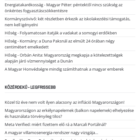
Energiatakarékosság - Magyar Péter: péntektől nincs szükség az
önkéntes fogyasztáscsökkentésre
Kormányszóvivő: két részletben érkezik az iskolakezdési támogatás,
nem kell igényelni
Hőség - Folyamatosan itatják a vadakat a somogyi erdőkben
Hőség - Kormány: a Duna Paksnál az elmúlt 24 órában négy
centimétert emelkedett
Hőség - Orbán Anita: Magyarország megkapja a kötelezettségek
alapján járó vízmennyiséget a Dunán
A Magyar Honvédségre mindig számíthatnak a magyar emberek
KÖZÉRDEKŰ - LEGFRISSEBB
Közel tíz éve nem volt ilyen alacsony az infláció Magyarországon!
Magyarországon az erkélynapelemek (balkon napelemek) elhelyezése
és használata törvényileg tilos?
Meta Verified: miért fizettem elő rá a Marcali Portálnál?
A magyar villamosenergia-rendszer nagy vizsgája…