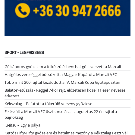
SPORT - LEGFRISSEBB
Gólzáporos győzelem a felkészülésben: hat gólt szerzett a Marcali
Hatgólos vereséggel búcsúzott a Magyar Kupától a Marcali VFC
Több mint 200 rajttal kezdődött a IV. Marcali Kupa Gyótapusztán
Balaton-átúszás - Reggel 7-kor rajt, előzetesen közel 11 ezer nevezés
érkezett
Kékszalag – Befutott a tókerülő verseny győztese
Elkészült a Marcali VFC őszi sorsolása – augusztus 22-én rajtol a
bajnokság
Ju-Jitsu – Egy a pálya
Kettős Fifty-Fifty győzelem és hatalmas mezőny a Kékszalag Fesztivál