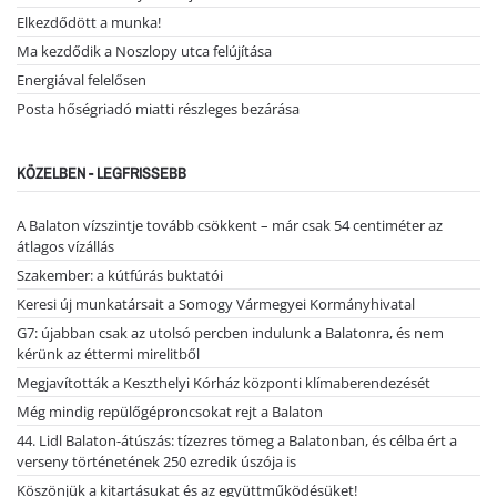
Elkezdődött a munka!
Ma kezdődik a Noszlopy utca felújítása
Energiával felelősen
Posta hőségriadó miatti részleges bezárása
KÖZELBEN - LEGFRISSEBB
A Balaton vízszintje tovább csökkent – már csak 54 centiméter az
átlagos vízállás
Szakember: a kútfúrás buktatói
Keresi új munkatársait a Somogy Vármegyei Kormányhivatal
G7: újabban csak az utolsó percben indulunk a Balatonra, és nem
kérünk az éttermi mirelitből
Megjavították a Keszthelyi Kórház központi klímaberendezését
Még mindig repülőgéproncsokat rejt a Balaton
44. Lidl Balaton-átúszás: tízezres tömeg a Balatonban, és célba ért a
verseny történetének 250 ezredik úszója is
Köszönjük a kitartásukat és az együttműködésüket!