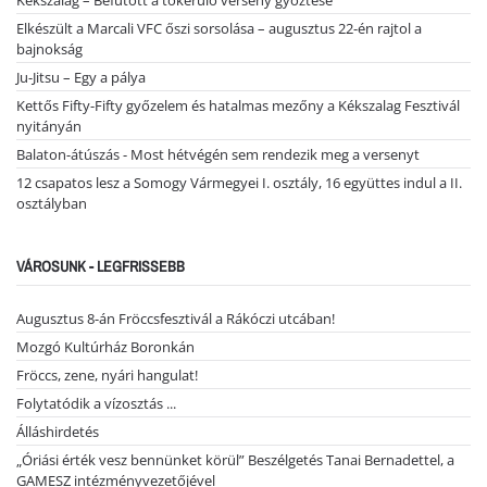
Kékszalag – Befutott a tókerülő verseny győztese
Elkészült a Marcali VFC őszi sorsolása – augusztus 22-én rajtol a
bajnokság
Ju-Jitsu – Egy a pálya
Kettős Fifty-Fifty győzelem és hatalmas mezőny a Kékszalag Fesztivál
nyitányán
Balaton-átúszás - Most hétvégén sem rendezik meg a versenyt
12 csapatos lesz a Somogy Vármegyei I. osztály, 16 együttes indul a II.
osztályban
VÁROSUNK - LEGFRISSEBB
Augusztus 8-án Fröccsfesztivál a Rákóczi utcában!
Mozgó Kultúrház Boronkán
Fröccs, zene, nyári hangulat!
Folytatódik a vízosztás ...
Álláshirdetés
„Óriási érték vesz bennünket körül” Beszélgetés Tanai Bernadettel, a
GAMESZ intézményvezetőjével