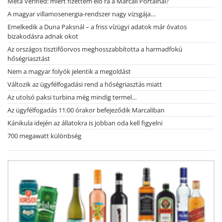
Meta Verified: miért fizettem elő rá a Marcali Portálnál?
A magyar villamosenergia-rendszer nagy vizsgája…
Emelkedik a Duna Paksnál – a friss vízügyi adatok már óvatos
bizakodásra adnak okot
Az országos tisztifőorvos meghosszabbította a harmadfokú
hőségriasztást
Nem a magyar folyók jelentik a megoldást
Változik az ügyfélfogadási rend a hőségriasztás miatt
Az utolsó paksi turbina még mindig termel…
Az ügyfélfogadás 11:00 órakor befejeződik Marcaliban
Kánikula idején az állatokra is jobban oda kell figyelni
700 megawatt különbség