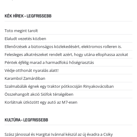
KÉK HÍREK - LEGFRISSEBB
Toto megint tarolt
Elaludt vezetés közben
Ellenőrzések a biztonságos közlekedésért, elektromos rolleren is.
Felesleges alkatrészeket rendelt azért, hogy utána ellophassa azokat
Péntek éjfélig marad a harmadfokú hőségriasztás
Védje otthonát nyaralás alatt!
Karambol Zamárdiban
Szalmabálák égnek egy traktor pótkocsiján Rinyakovácsiban
Összehangolt akció Siófok térségében
Korlátnak ütközött egy autó az M7-esen
KULTÚRA - LEGFRISSEBB
Szász Jánossal és Hargitai Ivánnal készül az új évadra a Csiky