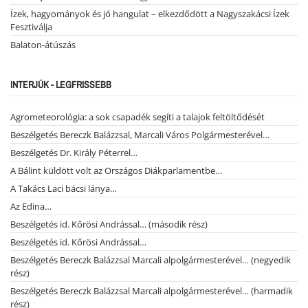
Ízek, hagyományok és jó hangulat – elkezdődött a Nagyszakácsi Ízek
Fesztiválja
Balaton-átúszás
INTERJÚK - LEGFRISSEBB
Agrometeorológia: a sok csapadék segíti a talajok feltöltődését
Beszélgetés Bereczk Balázzsal, Marcali Város Polgármesterével…
Beszélgetés Dr. Király Péterrel…
A Bálint küldött volt az Országos Diákparlamentbe…
A Takács Laci bácsi lánya…
Az Edina…
Beszélgetés id. Kőrösi Andrással… (második rész)
Beszélgetés id. Kőrösi Andrással…
Beszélgetés Bereczk Balázzsal Marcali alpolgármesterével… (negyedik
rész)
Beszélgetés Bereczk Balázzsal Marcali alpolgármesterével… (harmadik
rész)