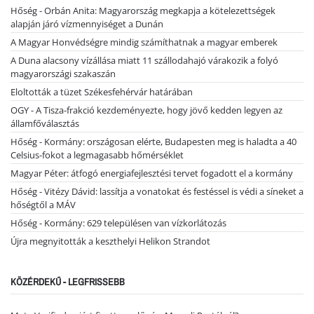
Hőség - Orbán Anita: Magyarország megkapja a kötelezettségek
alapján járó vízmennyiséget a Dunán
A Magyar Honvédségre mindig számíthatnak a magyar emberek
A Duna alacsony vízállása miatt 11 szállodahajó várakozik a folyó
magyarországi szakaszán
Eloltották a tüzet Székesfehérvár határában
OGY - A Tisza-frakció kezdeményezte, hogy jövő kedden legyen az
államfőválasztás
Hőség - Kormány: országosan elérte, Budapesten meg is haladta a 40
Celsius-fokot a legmagasabb hőmérséklet
Magyar Péter: átfogó energiafejlesztési tervet fogadott el a kormány
Hőség - Vitézy Dávid: lassítja a vonatokat és festéssel is védi a síneket a
hőségtől a MÁV
Hőség - Kormány: 629 településen van vízkorlátozás
Újra megnyitották a keszthelyi Helikon Strandot
KÖZÉRDEKŰ - LEGFRISSEBB