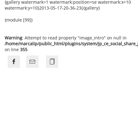
{gallery watermark=1 watermark:position=se watermark:x=10
watermark:y=10}2013-05-17-20-36-23{/gallery}
{module [99]}
Warning
: Attempt to read property "image_intro" on null in
/home/marcalip/public_html/plugins/system/jp_ce_social_share
on line
355