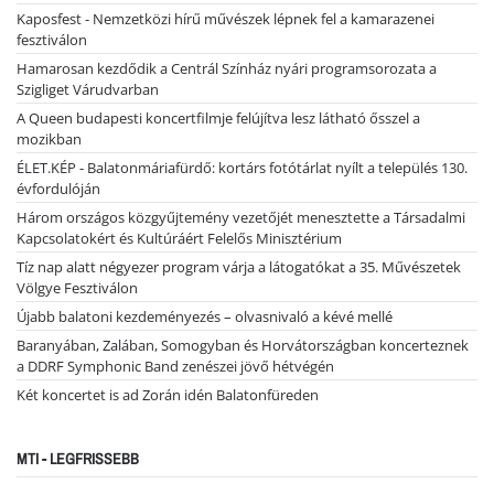
Kaposfest - Nemzetközi hírű művészek lépnek fel a kamarazenei
fesztiválon
Hamarosan kezdődik a Centrál Színház nyári programsorozata a
Szigliget Várudvarban
A Queen budapesti koncertfilmje felújítva lesz látható ősszel a
mozikban
ÉLET.KÉP - Balatonmáriafürdő: kortárs fotótárlat nyílt a település 130.
évfordulóján
Három országos közgyűjtemény vezetőjét menesztette a Társadalmi
Kapcsolatokért és Kultúráért Felelős Minisztérium
Tíz nap alatt négyezer program várja a látogatókat a 35. Művészetek
Völgye Fesztiválon
Újabb balatoni kezdeményezés – olvasnivaló a kévé mellé
Baranyában, Zalában, Somogyban és Horvátországban koncerteznek
a DDRF Symphonic Band zenészei jövő hétvégén
Két koncertet is ad Zorán idén Balatonfüreden
MTI - LEGFRISSEBB