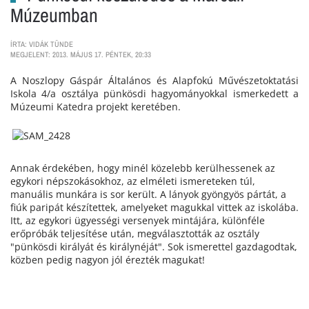
Múzeumban
ÍRTA: VIDÁK TÜNDE
MEGJELENT: 2013. MÁJUS 17. PÉNTEK, 20:33
A Noszlopy Gáspár Általános és Alapfokú Művészetoktatási
Iskola 4/a osztálya pünkösdi hagyományokkal ismerkedett a
Múzeumi Katedra projekt keretében.
Annak érdekében, hogy minél közelebb kerülhessenek az
egykori népszokásokhoz, az elméleti ismereteken túl,
manuális munkára is sor került. A lányok gyöngyös pártát, a
fiúk paripát készítettek, amelyeket magukkal vittek az iskolába.
Itt, az egykori ügyességi versenyek mintájára, különféle
erőpróbák teljesítése után, megválasztották az osztály
"pünkösdi királyát és királynéját". Sok ismerettel gazdagodtak,
közben pedig nagyon jól érezték magukat!