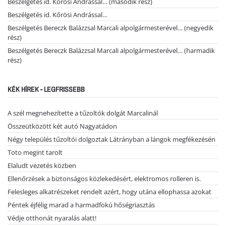
Beszélgetés id. Kőrösi Andrással… (második rész)
Beszélgetés id. Kőrösi Andrással…
Beszélgetés Bereczk Balázzsal Marcali alpolgármesterével… (negyedik
rész)
Beszélgetés Bereczk Balázzsal Marcali alpolgármesterével… (harmadik
rész)
KÉK HÍREK - LEGFRISSEBB
A szél megnehezítette a tűzoltók dolgát Marcalinál
Összeütközött két autó Nagyatádon
Négy település tűzoltói dolgoztak Látrányban a lángok megfékezésén
Toto megint tarolt
Elaludt vezetés közben
Ellenőrzések a biztonságos közlekedésért, elektromos rolleren is.
Felesleges alkatrészeket rendelt azért, hogy utána ellophassa azokat
Péntek éjfélig marad a harmadfokú hőségriasztás
Védje otthonát nyaralás alatt!