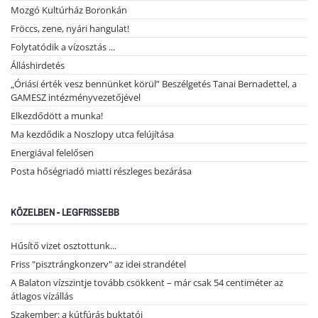
Mozgó Kultúrház Boronkán
Fröccs, zene, nyári hangulat!
Folytatódik a vízosztás ...
Álláshirdetés
„Óriási érték vesz bennünket körül” Beszélgetés Tanai Bernadettel, a
GAMESZ intézményvezetőjével
Elkezdődött a munka!
Ma kezdődik a Noszlopy utca felújítása
Energiával felelősen
Posta hőségriadó miatti részleges bezárása
KÖZELBEN - LEGFRISSEBB
Hűsítő vizet osztottunk...
Friss "pisztrángkonzerv" az idei strandétel
A Balaton vízszintje tovább csökkent – már csak 54 centiméter az
átlagos vízállás
Szakember: a kútfúrás buktatói