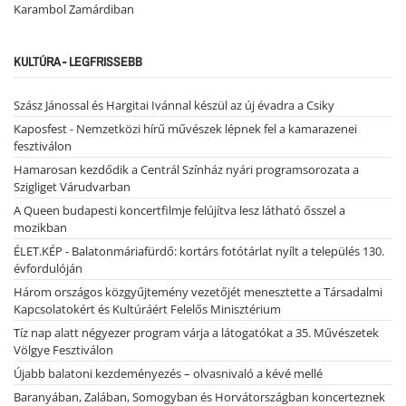
Karambol Zamárdiban
KULTÚRA - LEGFRISSEBB
Szász Jánossal és Hargitai Ivánnal készül az új évadra a Csiky
Kaposfest - Nemzetközi hírű művészek lépnek fel a kamarazenei
fesztiválon
Hamarosan kezdődik a Centrál Színház nyári programsorozata a
Szigliget Várudvarban
A Queen budapesti koncertfilmje felújítva lesz látható ősszel a
mozikban
ÉLET.KÉP - Balatonmáriafürdő: kortárs fotótárlat nyílt a település 130.
évfordulóján
Három országos közgyűjtemény vezetőjét menesztette a Társadalmi
Kapcsolatokért és Kultúráért Felelős Minisztérium
Tíz nap alatt négyezer program várja a látogatókat a 35. Művészetek
Völgye Fesztiválon
Újabb balatoni kezdeményezés – olvasnivaló a kévé mellé
Baranyában, Zalában, Somogyban és Horvátországban koncerteznek