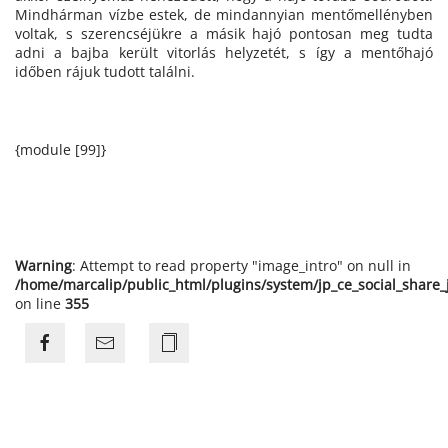
Mindhárman vízbe estek, de mindannyian mentőmellényben
voltak, s szerencséjükre a másik hajó pontosan meg tudta
adni a bajba került vitorlás helyzetét, s így a mentőhajó
időben rájuk tudott találni.
{module [99]}
Warning
: Attempt to read property "image_intro" on null in
/home/marcalip/public_html/plugins/system/jp_ce_social_share
on line
355