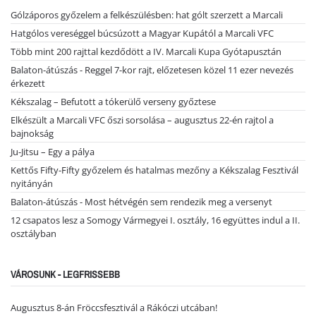
Gólzáporos győzelem a felkészülésben: hat gólt szerzett a Marcali
Hatgólos vereséggel búcsúzott a Magyar Kupától a Marcali VFC
Több mint 200 rajttal kezdődött a IV. Marcali Kupa Gyótapusztán
Balaton-átúszás - Reggel 7-kor rajt, előzetesen közel 11 ezer nevezés
érkezett
Kékszalag – Befutott a tókerülő verseny győztese
Elkészült a Marcali VFC őszi sorsolása – augusztus 22-én rajtol a
bajnokság
Ju-Jitsu – Egy a pálya
Kettős Fifty-Fifty győzelem és hatalmas mezőny a Kékszalag Fesztivál
nyitányán
Balaton-átúszás - Most hétvégén sem rendezik meg a versenyt
12 csapatos lesz a Somogy Vármegyei I. osztály, 16 együttes indul a II.
osztályban
VÁROSUNK - LEGFRISSEBB
Augusztus 8-án Fröccsfesztivál a Rákóczi utcában!