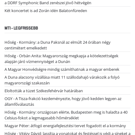
a DDRF Symphonic Band zenészei jövő hétvégén
Két koncertet is ad Zorán idén Balatonfüreden
MTI - LEGFRISSEBB
Hőség - Kormány: a Duna Paksnál az elmúlt 24 órában négy
centimétert emelkedett
Hőség - Orbán Anita: Magyarország megkapja a kötelezettségek
alapján járó vízmennyiséget a Dunán
A Magyar Honvédségre mindig számíthatnak a magyar emberek
A Duna alacsony vízállása miatt 11 szállodahajó várakozik a folyó
magyarországi szakaszán
Eloltották a tüzet Székesfehérvár határában
OGY - A Tisza-frakció kezdeményezte, hogy jövő kedden legyen az
államfőválasztás
Hőség - Kormány: országosan elérte, Budapesten meg is haladta a 40
Celsius-fokot a legmagasabb hőmérséklet
Magyar Péter: átfogó energiafejlesztési tervet fogadott el a kormány
Hőség - Vitézy Dávid: lassítja a vonatokat és festéssel is védi a síneket a