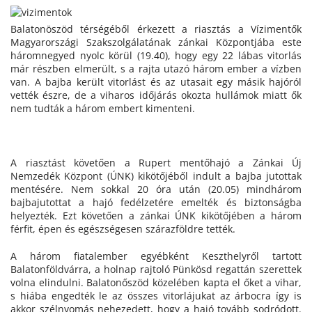
Balatonöszöd térségéből érkezett a riasztás a Vízimentők
Magyarországi Szakszolgálatának zánkai Központjába este
háromnegyed nyolc körül (19.40), hogy egy 22 lábas vitorlás
már részben elmerült, s a rajta utazó három ember a vízben
van. A bajba került vitorlást és az utasait egy másik hajóról
vették észre, de a viharos időjárás okozta hullámok miatt ők
nem tudták a három embert kimenteni.
A riasztást követően a Rupert mentőhajó a Zánkai Új
Nemzedék Központ (ÚNK) kikötőjéből indult a bajba jutottak
mentésére. Nem sokkal 20 óra után (20.05) mindhárom
bajbajutottat a hajó fedélzetére emelték és biztonságba
helyezték. Ezt követően a zánkai ÚNK kikötőjében a három
férfit, épen és egészségesen szárazföldre tették.
A három fiatalember egyébként Keszthelyről tartott
Balatonföldvárra, a holnap rajtoló Pünkösd regattán szerettek
volna elindulni. Balatonőszöd közelében kapta el őket a vihar,
s hiába engedték le az összes vitorlájukat az árbocra így is
akkor szélnyomás nehezedett, hogy a hajó tovább sodródott.