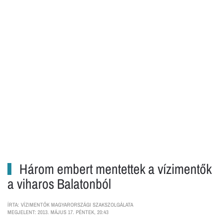
Három embert mentettek a vízimentők
a viharos Balatonból
ÍRTA: VÍZIMENTŐK MAGYARORSZÁGI SZAKSZOLGÁLATA
MEGJELENT: 2013. MÁJUS 17. PÉNTEK, 20:43