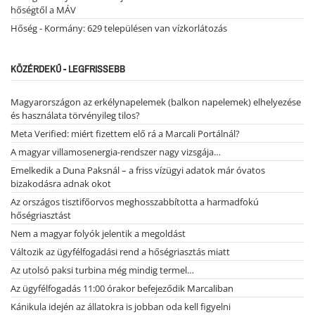
hőségtől a MÁV
Hőség - Kormány: 629 településen van vízkorlátozás
KÖZÉRDEKŰ - LEGFRISSEBB
Magyarországon az erkélynapelemek (balkon napelemek) elhelyezése
és használata törvényileg tilos?
Meta Verified: miért fizettem elő rá a Marcali Portálnál?
A magyar villamosenergia-rendszer nagy vizsgája…
Emelkedik a Duna Paksnál – a friss vízügyi adatok már óvatos
bizakodásra adnak okot
Az országos tisztifőorvos meghosszabbította a harmadfokú
hőségriasztást
Nem a magyar folyók jelentik a megoldást
Változik az ügyfélfogadási rend a hőségriasztás miatt
Az utolsó paksi turbina még mindig termel…
Az ügyfélfogadás 11:00 órakor befejeződik Marcaliban
Kánikula idején az állatokra is jobban oda kell figyelni