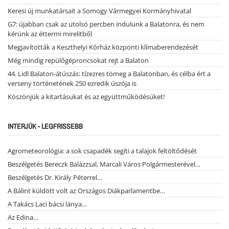
Keresi új munkatársait a Somogy Vármegyei Kormányhivatal
G7: újabban csak az utolsó percben indulunk a Balatonra, és nem
kérünk az éttermi mirelitből
Megjavították a Keszthelyi Kórház központi klímaberendezését
Még mindig repülőgéproncsokat rejt a Balaton
44. Lidl Balaton-átúszás: tízezres tömeg a Balatonban, és célba ért a
verseny történetének 250 ezredik úszója is
Köszönjük a kitartásukat és az együttműködésüket!
INTERJÚK - LEGFRISSEBB
Agrometeorológia: a sok csapadék segíti a talajok feltöltődését
Beszélgetés Bereczk Balázzsal, Marcali Város Polgármesterével…
Beszélgetés Dr. Király Péterrel…
A Bálint küldött volt az Országos Diákparlamentbe…
A Takács Laci bácsi lánya…
Az Edina…