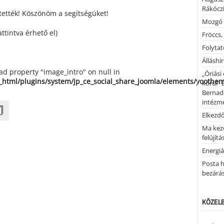
Rákóczi
tették! Köszönöm a segítségüket!
Mozgó 
attintva érhető el)
Fröccs,
Folytató
Álláshi
ead property "image_intro" on null in
„Óriási
_html/plugins/system/jp_ce_social_share_joomla/elements/yoothe
körül” 
Bernad
intézm
Elkezd
Ma kez
felújítá
Energiá
Posta h
bezárá
KÖZELB