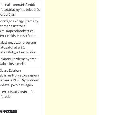
P - Balatonmáriafürdő:
 fotótárlat nyílt a település
fordulóján
országos közgyűjtemény
ét menesztette a
lmi Kapcsolatokért és
ért Felelős Minisztérium
 alatt négyezer program
 látogatókat a 35.
etek Völgye Fesztiválon
balatoni kezdeményezés –
való a kévé mellé
ában, Zalában,
ban és Horvátországban
teznek a DDRF Symphonic
enészei jövő hétvégén
certet is ad Zorán idén
nfüreden
LEGFRISSEBB