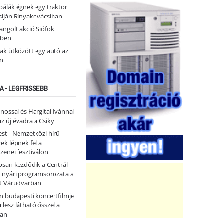
álák égnek egy traktor
siján Rinyakovácsiban
ngolt akció Siófok
ében
ak ütközött egy autó az
n
A - LEGFRISSEBB
ánossal és Hargitai Ivánnal
az új évadra a Csiky
st - Nemzetközi hírű
k lépnek fel a
enei fesztiválon
san kezdődik a Centrál
z nyári programsorozata a
et Várudvarban
n budapesti koncertfilmje
a lesz látható ősszel a
ban