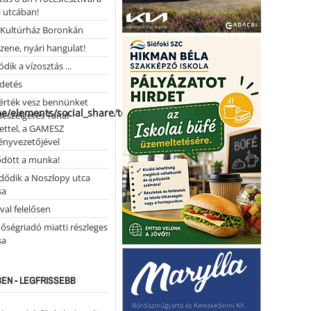
 utcában!
Kultúrház Boronkán
 zene, nyári hangulat!
dik a vízosztás ...
rdetés
 érték vesz bennünket
me/elements/social_share/templates/template.php
Beszélgetés Tanai
ettel, a GAMESZ
ényvezetőjével
ődött a munka!
dődik a Noszlopy utca
sa
val felelősen
őségriadó miatti részleges
sa
EN - LEGFRISSEBB