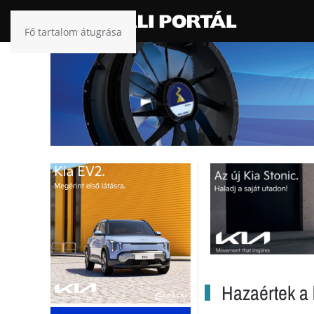
Fő tartalom átugrása
Hazaértek a