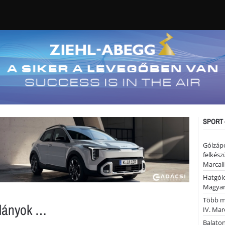
SPORT 
Gólzáp
felkész
Marcali
Hatgólo
Magyar
Több mi
 lányok …
IV. Mar
Balaton