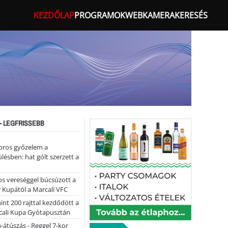
KEZDŐLAP
PROGRAMOK
WEBKAMERA
KERESÉS
- LEGFRISSEBB
oros győzelem a
ülésben: hat gólt szerzett a
s vereséggel búcsúzott a
 Kupától a Marcali VFC
nt 200 rajttal kezdődött a
cali Kupa Gyótapusztán
-átúszás - Reggel 7-kor