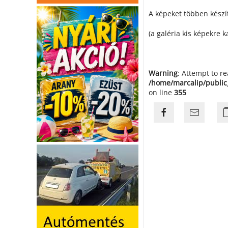
A képeket többen készí
(a galéria kis képekre k
Warning
: Attempt to r
/home/marcalip/public
on line
355