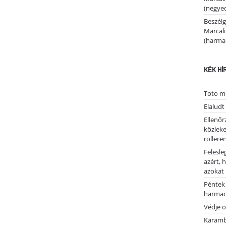
(negyed
Beszélg
Marcal
(harmad
KÉK HÍ
Toto me
Elaludt
Ellenőr
közleke
rolleren
Felesle
azért, 
azokat
Péntek 
harmad
Védje o
Karamb