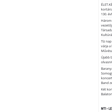
ÉLET.KÉ
kortárs
130. év
Három 
vezetőj
Társada
Kultúrá
Tíz nap
várja a
Művész
Újabb 
olvasni
Barany
Somogy
koncer
Band z
Két kon
Balato
MTI - 