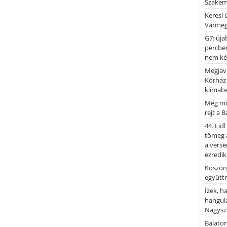
Szakemb
Keresi
Vármeg
G7: úja
percben
nem kér
Megjaví
Kórház
klímab
Még mi
rejt a 
44. Lid
tömeg a
a verse
ezredik
Köszönj
együtt
Ízek, 
hangula
Nagysza
Balato