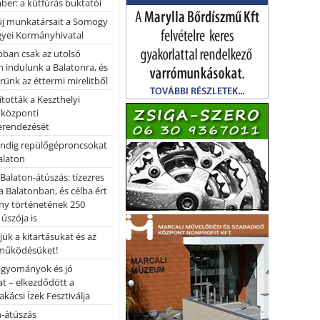
er: a kútfúrás buktatói
 új munkatársait a Somogy
yei Kormányhivatal
bban csak az utolsó
 indulunk a Balatonra, és
ünk az éttermi mirelitből
tották a Keszthelyi
 központi
erendezését
ndig repülőgéproncsokat
Balaton
l Balaton-átúszás: tízezres
 Balatonban, és célba ért
ny történetének 250
 úszója is
ük a kitartásukat és az
működésüket!
hagyományok és jó
t – elkezdődött a
kácsi Ízek Fesztiválja
n-átúszás