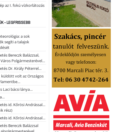
lép az I. fokú vízkorlátozás
ÚK - LEGFRISSEBB
teorológia: a sok
k segíti a talajok
ődését
etés Bereczk Balázzsal,
i Város Polgármesterével…
etés Dr. Király Péterrel…
t küldött volt az Országos
rlamentbe…
s Laci bácsi lánya…
na…
etés id. Kőrösi Andrással…
k rész)
etés id. Kőrösi Andrással…
etés Bereczk Balázzsal
i alpolgármesterével…