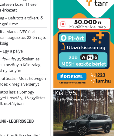
lőzetesen közel 11 ezer
 érkezett
ag – Befutott a tókerülő
y győztese
lt a Marcali VFC őszi
sa – augusztus 22-én rajtol
okság
 – Egy a pálya
Fifty-Fifty győzelem és
as mezőny a Kékszalag
ál nyitányán
n-átúszás - Most hétvégén
ndezik meg a versenyt
atos lesz a Somogy
ei I. osztály, 16 együttes
 II. osztályban
NK - LEGFRISSEBB
us 8-án Fröccsfesztivál a