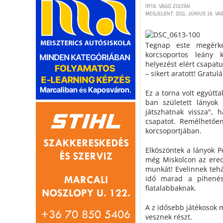
ÍRTA: VÁGÓ ZOLTÁN
MEGJELENT: 2011. JÚNIUS 19. VA
Tegnap este megérke
korcsoportos leány 
helyezést elért csapat
– sikert aratott! Gratul
Ez a torna volt egyútt
ban született lányok
játszhatnak vissza", 
csapatot. Remélhetően
korcsoportjában.
Elköszöntek a lányok P
még Miskolcon az ered
munkát! Evelinnek tehá
idő marad a pihenés
fiatalabbaknak.
A z idősebb játékosok 
vesznek részt.