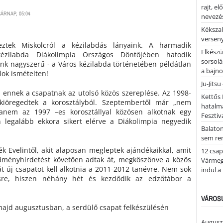
rajt, e
SÁRNAP, 05:04
nevezés
Kékszal
versen
ztek Miskolcról a kézilabdás lányaink. A harmadik
Elkészü
kézilabda Diákolimpia Országos Döntőjében hatodik
sorsolá
unk nagyszerű - a Város kézilabda történetében példátlan
a bajn
álok ismételten!
Ju-Jitsu
al ennek a csapatnak az utolsó közös szereplése. Az 1998-
Kettős 
 kiöregedtek a korosztályból. Szeptembertől már „nem
hatalm
hanem az 1997 –es korosztállyal közösen alkotnak egy
Fesztiv
 legalább ekkora sikert elérve a Diákolimpia negyedik
Balato
sem re
ék Evelintől, akit alaposan megleptek ajándékaikkal, amit
12 csap
ményhirdetést követően adtak át, megköszönve a közös
Vármegy
t új csapatot kell alkotnia a 2011-2012 tanévre. Nem sok
indul a
re, hiszen néhány hét és kezdődik az edzőtábor a
VÁROSU
majd augusztusban, a serdülő csapat felkészülésén
Auguszt