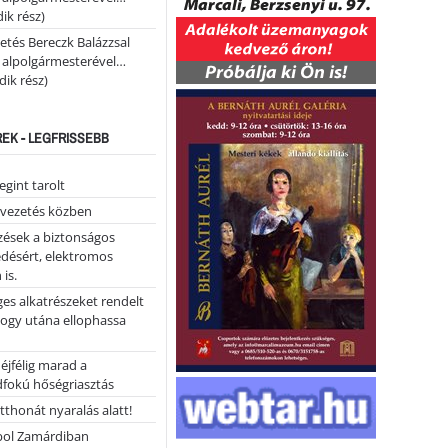
ik rész)
etés Bereczk Balázzsal
i alpolgármesterével…
ik rész)
REK - LEGFRISSEBB
gint tarolt
 vezetés közben
zések a biztonságos
désért, elektromos
 is.
ges alkatrészeket rendelt
hogy utána ellophassa
éjfélig marad a
fokú hőségriasztás
tthonát nyaralás alatt!
ol Zamárdiban