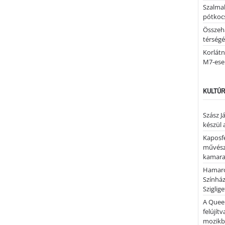
Szalmab
pótkoc
Összeha
térség
Korlátn
M7-ese
KULTÚR
Szász J
készül 
Kaposfe
művésze
kamaraz
Hamaro
Színhá
Sziglig
A Quee
felújítv
mozik