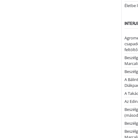
Életbe 
INTERJ
Agrome
csapadé
feltölt
Beszélg
Marcal
Beszélg
A Bálin
Diákpa
A Takác
Az Edi
Beszélg
(másodi
Beszélg
Beszélg
Marcal