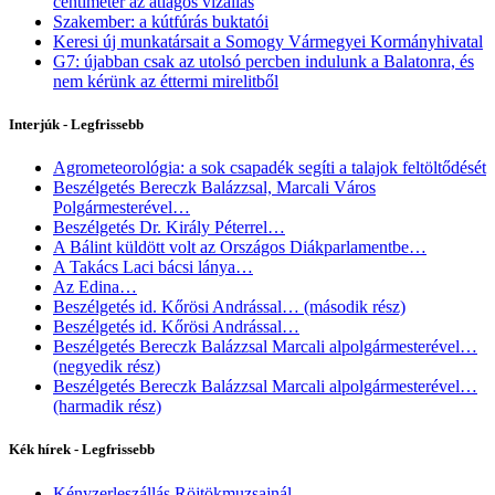
centiméter az átlagos vízállás
Szakember: a kútfúrás buktatói
Keresi új munkatársait a Somogy Vármegyei Kormányhivatal
G7: újabban csak az utolsó percben indulunk a Balatonra, és
nem kérünk az éttermi mirelitből
Interjúk - Legfrissebb
Agrometeorológia: a sok csapadék segíti a talajok feltöltődését
Beszélgetés Bereczk Balázzsal, Marcali Város
Polgármesterével…
Beszélgetés Dr. Király Péterrel…
A Bálint küldött volt az Országos Diákparlamentbe…
A Takács Laci bácsi lánya…
Az Edina…
Beszélgetés id. Kőrösi Andrással… (második rész)
Beszélgetés id. Kőrösi Andrással…
Beszélgetés Bereczk Balázzsal Marcali alpolgármesterével…
(negyedik rész)
Beszélgetés Bereczk Balázzsal Marcali alpolgármesterével…
(harmadik rész)
Kék hírek - Legfrissebb
Kényzerleszállás Röjtökmuzsajnál