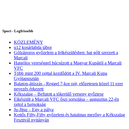
Sport - Legfrissebb
KÖZLEMÉNY
u12 kosárlabda tábor
Gólzáporos győzelem a felkészülésben: hat gólt szerzett a
Marcali
Hatgólos vereséggel búcsúzott a Magyar Kupától a Marcali
VFC
Több mint 200 rajttal kezdődött a IV. Marcali Kupa
Gyótapusztán
Balaton-átúszás - Reggel 7-kor rajt, előzetesen közel 11 ezer
nevezés érkezett
Kékszalag – Befutott a tókerülő verseny győztese
Elkészült a Marcali VFC őszi sorsolása – augusztus 22-én
rajtol a bajnokság
Ju-Jitsu – Egy a pálya
Kettős Fifty-Fifty győzelem és hatalmas mezőny a Kékszalag
Fesztivál nyitányán