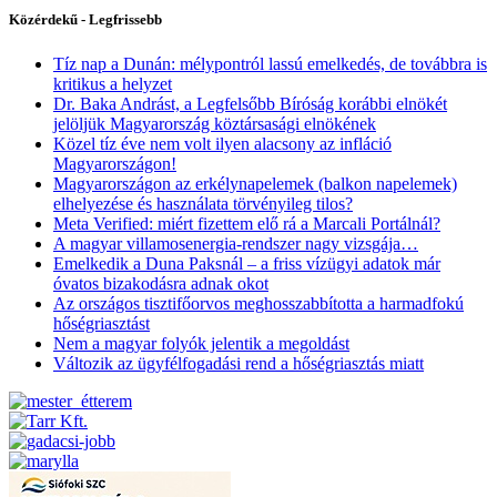
Közérdekű - Legfrissebb
Tíz nap a Dunán: mélypontról lassú emelkedés, de továbbra is
kritikus a helyzet
Dr. Baka Andrást, a Legfelsőbb Bíróság korábbi elnökét
jelöljük Magyarország köztársasági elnökének
Közel tíz éve nem volt ilyen alacsony az infláció
Magyarországon!
Magyarországon az erkélynapelemek (balkon napelemek)
elhelyezése és használata törvényileg tilos?
Meta Verified: miért fizettem elő rá a Marcali Portálnál?
A magyar villamosenergia-rendszer nagy vizsgája…
Emelkedik a Duna Paksnál – a friss vízügyi adatok már
óvatos bizakodásra adnak okot
Az országos tisztifőorvos meghosszabbította a harmadfokú
hőségriasztást
Nem a magyar folyók jelentik a megoldást
Változik az ügyfélfogadási rend a hőségriasztás miatt