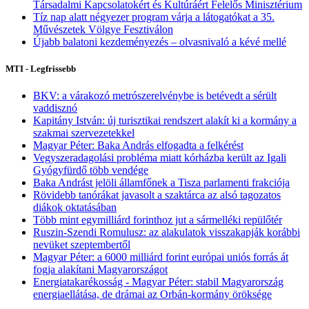
Társadalmi Kapcsolatokért és Kultúráért Felelős Minisztérium
Tíz nap alatt négyezer program várja a látogatókat a 35.
Művészetek Völgye Fesztiválon
Újabb balatoni kezdeményezés – olvasnivaló a kévé mellé
MTI - Legfrissebb
BKV: a várakozó metrószerelvénybe is betévedt a sérült
vaddisznó
Kapitány István: új turisztikai rendszert alakít ki a kormány a
szakmai szervezetekkel
Magyar Péter: Baka András elfogadta a felkérést
Vegyszeradagolási probléma miatt kórházba került az Igali
Gyógyfürdő több vendége
Baka Andrást jelöli államfőnek a Tisza parlamenti frakciója
Rövidebb tanórákat javasolt a szaktárca az alsó tagozatos
diákok oktatásában
Több mint egymilliárd forinthoz jut a sármelléki repülőtér
Ruszin-Szendi Romulusz: az alakulatok visszakapják korábbi
nevüket szeptembertől
Magyar Péter: a 6000 milliárd forint európai uniós forrás át
fogja alakítani Magyarországot
Energiatakarékosság - Magyar Péter: stabil Magyarország
energiaellátása, de drámai az Orbán-kormány öröksége