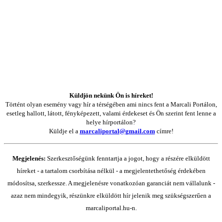
Küldjön nekünk Ön is híreket!
Történt olyan esemény vagy hír a térségében ami nincs fent a Marcali Portálon,
esetleg hallott, látott, fényképezett, valami érdekeset és Ön szerint fent lenne a
helye hírportálon?
Küldje el a
marcaliportal@gmail.com
címre!
Megjelenés:
Szerkesztőségünk fenntartja a jogot, hogy a részére elküldött
híreket - a tartalom csorbítása nélkül - a megjelentethetőség érdekében
módosítsa, szerkessze. A megjelenésre vonatkozóan garanciát nem vállalunk -
azaz nem mindegyik, részünkre elküldött hír jelenik meg szükségszerűen a
marcaliportal.hu-n.