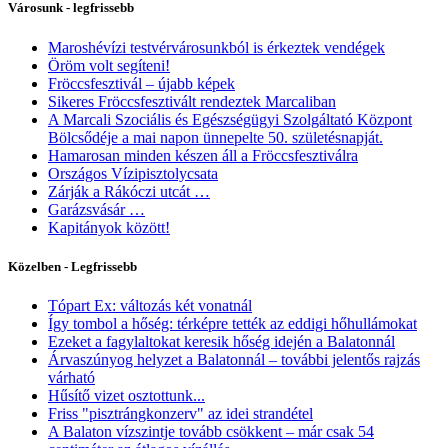
Városunk - legfrissebb
Maroshévízi testvérvárosunkból is érkeztek vendégek
Öröm volt segíteni!
Fröccsfesztivál – újabb képek
Sikeres Fröccsfesztivált rendeztek Marcaliban
A Marcali Szociális és Egészségügyi Szolgáltató Központ
Bölcsődéje a mai napon ünnepelte 50. születésnapját.
Hamarosan minden készen áll a Fröccsfesztiválra
Országos Vízipisztolycsata
Zárják a Rákóczi utcát …
Garázsvásár …
Kapitányok között!
Közelben - Legfrissebb
Tópart Ex: változás két vonatnál
Így tombol a hőség: térképre tették az eddigi hőhullámokat
Ezeket a fagylaltokat keresik hőség idején a Balatonnál
Árvaszúnyog helyzet a Balatonnál – további jelentős rajzás
várható
Hűsítő vizet osztottunk...
Friss "pisztrángkonzerv" az idei strandétel
A Balaton vízszintje tovább csökkent – már csak 54