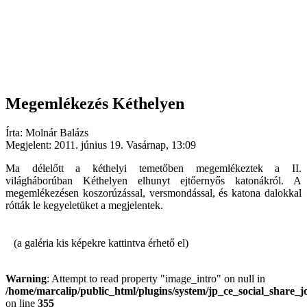
Megemlékezés Kéthelyen
Írta: Molnár Balázs
Megjelent: 2011. június 19. Vasárnap, 13:09
Ma délelőtt a kéthelyi temetőben megemlékeztek a II.
világháborúban Kéthelyen elhunyt ejtőernyős katonákról. A
megemlékezésen koszorúzással, versmondással, és katona dalokkal
rótták le kegyeletüket a megjelentek.
(a galéria kis képekre kattintva érhető el)
Warning
: Attempt to read property "image_intro" on null in
/home/marcalip/public_html/plugins/system/jp_ce_social_share_j
on line
355