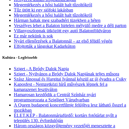
Megemlékezés a hősi halált halt tűzoltókról
Tűz ütött ki egy siófoki lakásban
Megemlékezés a hősi halált halt tűzoltókról
Hárman haltak meg szabadtéri tüzekben a héten
Veszélyes lehet a Balaton hirtelen mélyülő medre a déli parton
Villanyoszlopnak ütközött egy autó Balatonföldváron
Ez már nekünk is sok
Nyári ellenőrzések a Balatonnál – az első félidő végén
Elfojtották a lángokat Kadarkúton
Kultúra - Legfrissebb
Sziget - A Bródy Dalok Napja
Sziget - Nyilvános a Bródy Dalok Napjának teljes műsora
Szász Jánossal és Hargitai Ivánnal készül az új évadra a Csiky
Kaposfest - Nemzetközi hírű művészek lépnek fel a
kamarazenei fesztiválon
Hamarosan kezdődik a Centrál Színház nyári
programsorozata a Szigliget Várudvarban
A Queen budapesti koncertfilmje felújítva lesz látható ősszel a
mozikban
ÉLET.KÉP - Balatonmáriafürdő: kortárs fotótárlat nyílt a
település 130. évfordulóján
Három országos közgyűjtemény vezetőjét menesztette a