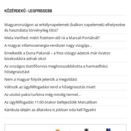
KÖZÉRDEKŰ - LEGFRISSEBB
Magyarországon az erkélynapelemek (balkon napelemek) elhelyezése
és használata törvényileg tilos?
Meta Verified: miért fizettem elő rá a Marcali Portálnál?
A magyar villamosenergia-rendszer nagy vizsgája…
Emelkedik a Duna Paksnál – a friss vízügyi adatok már óvatos
bizakodásra adnak okot
Az országos tisztifőorvos meghosszabbította a harmadfokú
hőségriasztást
Nem a magyar folyók jelentik a megoldást
Változik az ügyfélfogadási rend a hőségriasztás miatt
Az utolsó paksi turbina még mindig termel…
Az ügyfélfogadás 11:00 órakor befejeződik Marcaliban
Kánikula idején az állatokra is jobban oda kell figyelni