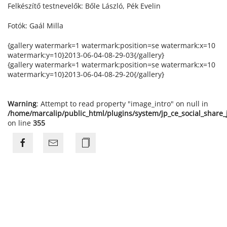
Felkészítő testnevelők: Bőle László, Pék Evelin
Fotók: Gaál Milla
{gallery watermark=1 watermark:position=se watermark:x=10
watermark:y=10}2013-06-04-08-29-03{/gallery}
{gallery watermark=1 watermark:position=se watermark:x=10
watermark:y=10}2013-06-04-08-29-20{/gallery}
Warning
: Attempt to read property "image_intro" on null in
/home/marcalip/public_html/plugins/system/jp_ce_social_share
on line
355