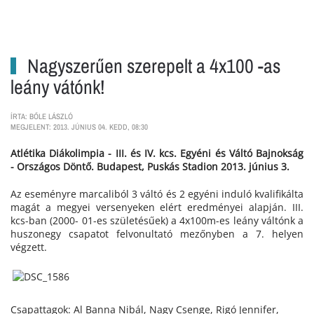
Nagyszerűen szerepelt a 4x100 -as
leány vátónk!
ÍRTA: BŐLE LÁSZLÓ
MEGJELENT: 2013. JÚNIUS 04. KEDD, 08:30
Atlétika Diákolimpia - III. és IV. kcs. Egyéni és Váltó Bajnokság
- Országos Döntő. Budapest, Puskás Stadion 2013. június 3.
Az eseményre marcaliból 3 váltó és 2 egyéni induló kvalifikálta
magát a megyei versenyeken elért eredményei alapján. III.
kcs-ban (2000- 01-es születésűek) a 4x100m-es leány váltónk a
huszonegy csapatot felvonultató mezőnyben a 7. helyen
végzett.
Csapattagok: Al Banna Nibál, Nagy Csenge, Rigó Jennifer,