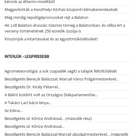
kérünk az éttermi mirelitből
Megjavították a Keszthelyi Kórház központi klímaberendezését
Még mindig repülőgéproncsokat rejt a Balaton
44. Lidl Balaton-átúszás: tízezres tömeg a Balatonban, és célba ért a
verseny történetének 250 ezredik úszója is
Köszönjük a kitartásukat és az együttműködésüket!
INTERJÚK - LEGFRISSEBB
Agrometeorológia: a sok csapadék segíti a talajok feltöltődését
Beszélgetés Bereczk Balázzsal, Marcali Város Polgármesterével…
Beszélgetés Dr. Király Péterrel…
A Bálint küldött volt az Országos Diákparlamentbe…
A Takács Laci bácsi lánya…
Az Edina…
Beszélgetés id. Kőrösi Andrással… (második rész)
Beszélgetés id. Kőrösi Andrással…
Beszélgetés Bereczk Balázzsal Marcali alpolgármesterével… (negyedik