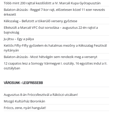
Több mint 200 rajttal kezdődött a IV. Marcali Kupa Gyótapusztán
Balaton-átúszás - Reggel 7-kor rajt, előzetesen közel 11 ezer nevezés
érkezett
Kékszalag – Befutott a tókerülő verseny győztese
Elkészült a Marcali VFC őszi sorsolása – augusztus 22-én rajtol a
bajnokság
Ju-Jitsu – Egy a pálya
Kettős Fifty-Fifty győzelem és hatalmas mezőny a Kékszalag Fesztivál
nyitányán
Balaton-átúszás - Most hétvégén sem rendezik meg a versenyt
12 csapatos lesz a Somogy Vármegyei I. osztály, 16 együttes indul a II.
osztályban
VÁROSUNK - LEGFRISSEBB
Augusztus 8-án Fröccsfesztivál a Rákóczi utcában!
Mozgó Kultúrház Boronkán
Fröccs, zene, nyári hangulat!