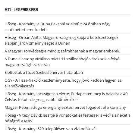
MTI - LEGFRISSEBB
Hőség - Kormány: a Duna Paksnál az elmúlt 24 órában négy
centimétert emelkedett
Hőség - Orbán Anita: Magyarország megkapja a kötelezettségek
alapján járó vízmennyiséget a Dunán
A Magyar Honvédségre mindig számíthatnak a magyar emberek
A Duna alacsony vízállása miatt 11 szállodahajó várakozik a folyó
magyarországi szakaszán
Eloltották a tüzet Székesfehérvár határában
OGY - A Tisza-frakció kezdeményezte, hogy jövő kedden legyen az
államfőválasztás
Hőség - Kormány: országosan elérte, Budapesten meg is haladta a 40
Celsius-fokot a legmagasabb hőmérséklet
Magyar Péter: átfogó energiafejlesztési tervet fogadott el a kormány
Hőség - Vitézy Dávid: lassítja a vonatokat és festéssel is védi a síneket a
hőségtől a MÁV
Hőség - Kormány: 629 településen van vízkorlátozás