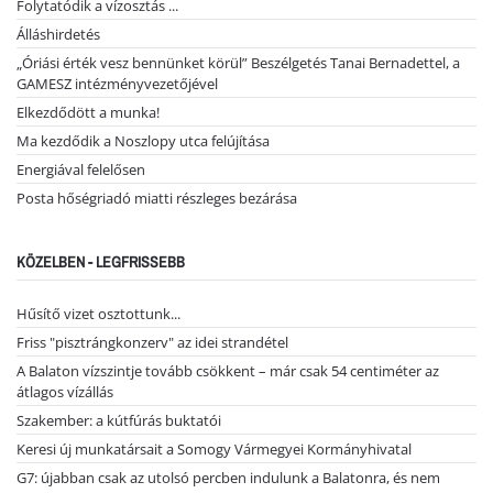
Folytatódik a vízosztás ...
Álláshirdetés
„Óriási érték vesz bennünket körül” Beszélgetés Tanai Bernadettel, a
GAMESZ intézményvezetőjével
Elkezdődött a munka!
Ma kezdődik a Noszlopy utca felújítása
Energiával felelősen
Posta hőségriadó miatti részleges bezárása
KÖZELBEN - LEGFRISSEBB
Hűsítő vizet osztottunk...
Friss "pisztrángkonzerv" az idei strandétel
A Balaton vízszintje tovább csökkent – már csak 54 centiméter az
átlagos vízállás
Szakember: a kútfúrás buktatói
Keresi új munkatársait a Somogy Vármegyei Kormányhivatal
G7: újabban csak az utolsó percben indulunk a Balatonra, és nem