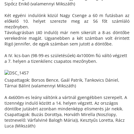
Sipőcz Enikő (valamennyi Mikszáth)
Két egyéni indulónk közül Nagy Csenge a 60 m futásban az
előkelő 10. helyet szerezte meg az 56 főt számláló
mezőnyben.
Távolugrásban (40 induló) már nem sikerült a 8-as döntőbe
verekednie magát. Ugyanebben a két számban volt érintett
Rigó Jennifer, de egyik számban sem jutott a döntőbe.
A IV. kcs-ban (98-99-es születésűek) 4x1000m fiú váltó végzett
a 7. helyen a tizenkilenc csapatos mezőnyben.
Csapattagok: Borsos Bence, Gaál Patrik, Tankovics Dániel,
Tárnai Bálint (valamennyi Mikszáth)
A 4x600m-es leány váltónk a vártnál gyengébben szerepelt. A
tizennégy induló között a 14. helyen végzett. Az országos
döntőbe jutásért azonban mindenképp elismerés jár nekik.
Csapattagok: Buzás Dorottya, Horváth Mirella (Noszlopy,
testnevelő: Várfalviné Balogh Mária)), Kesztyűs Loretta, Rácz
Luca (Mikszáth)