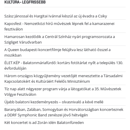
KULTÚRA - LEGFRISSEBB
Szász Jánossal és Hargitai Ivánnal készül az új évadra a Csiky
Kaposfest - Nemzetközi hírű művészek lépnek fel a kamarazenei
fesztiválon
Hamarosan kezdődik a Centrál Színház nyári programsorozata a
Szigliget Várudvarban
A Queen budapesti koncertfilmje felújítva lesz látható ősszel a
mozikban
ÉLET.KÉP - Balatonmáriafürdő: kortárs fotótárlat nyílt a település 130.
évfordulóján
Három országos közgyűjtemény vezetőjét menesztette a Társadalmi
Kapcsolatokért és Kultúráért Felelős Minisztérium
Tíz nap alatt négyezer program várja a látogatókat a 35. Művészetek
Völgye Fesztiválon
Újabb balatoni kezdeményezés – olvasnivaló a kévé mellé
Baranyában, Zalában, Somogyban és Horvátországban koncerteznek
a DDRF Symphonic Band zenészei jövő hétvégén
Két koncertet is ad Zorán idén Balatonfüreden