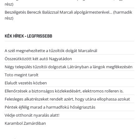
rész)
Beszélgetés Bereczk Balázzsal Marcali alpolgármesterével… (harmadik
rész)
KÉK HÍREK - LEGFRISSEBB
A szél megnehezítette a tűzoltók dolgát Marcalinál
Összeütközött két autó Nagyatádon
Négy település tűzoltói dolgoztak Látrányban a lángok megfékezésén
Toto megint tarolt
Elaludt vezetés közben
Ellenőrzések a biztonságos közlekedésért, elektromos rolleren is.
Felesleges alkatrészeket rendelt azért, hogy utána ellophassa azokat
Péntek éjfélig marad a harmadfokú hőségriasztás
Védje otthonát nyaralás alatt!
Karambol Zamárdiban