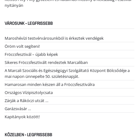
nyitányán
VÁROSUNK - LEGFRISSEBB
Maroshévízi testvérvárosunkból is érkeztek vendégek
Öröm volt segíteni!
Fröccsfesztivál – újabb képek
Sikeres Fröccsfesztivált rendeztek Marcaliban
A Marcali Szociális és Egészségügyi Szolgáltató Központ Bölcsődéje a
mai napon ünnepelte 50. születésnapját.
Hamarosan minden készen áll a Fröccsfesztiválra
Országos Vízipisztolycsata
Zárják a Rákóczi utcát …
Garázsvásár …
Kapitányok között!
KÖZELBEN - LEGFRISSEBB