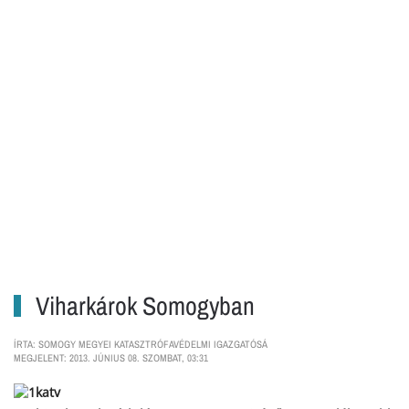
Viharkárok Somogyban
ÍRTA: SOMOGY MEGYEI KATASZTRÓFAVÉDELMI IGAZGATÓSÁ
MEGJELENT: 2013. JÚNIUS 08. SZOMBAT, 03:31