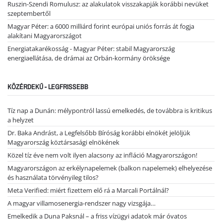
Ruszin-Szendi Romulusz: az alakulatok visszakapják korábbi nevüket
szeptembertől
Magyar Péter: a 6000 milliárd forint európai uniós forrás át fogja
alakítani Magyarországot
Energiatakarékosság - Magyar Péter: stabil Magyarország
energiaellátása, de drámai az Orbán-kormány öröksége
KÖZÉRDEKŰ - LEGFRISSEBB
Tíz nap a Dunán: mélypontról lassú emelkedés, de továbbra is kritikus
a helyzet
Dr. Baka Andrást, a Legfelsőbb Bíróság korábbi elnökét jelöljük
Magyarország köztársasági elnökének
Közel tíz éve nem volt ilyen alacsony az infláció Magyarországon!
Magyarországon az erkélynapelemek (balkon napelemek) elhelyezése
és használata törvényileg tilos?
Meta Verified: miért fizettem elő rá a Marcali Portálnál?
A magyar villamosenergia-rendszer nagy vizsgája…
Emelkedik a Duna Paksnál – a friss vízügyi adatok már óvatos