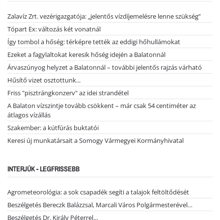
Zalavíz Zrt. vezérigazgatója: „jelentős vízdíjemelésre lenne szükség”
Tópart Ex: változás két vonatnál
Így tombol a hőség: térképre tették az eddigi hőhullámokat
Ezeket a fagylaltokat keresik hőség idején a Balatonnál
Árvaszúnyog helyzet a Balatonnál – további jelentős rajzás várható
Hűsítő vizet osztottunk...
Friss "pisztrángkonzerv" az idei strandétel
A Balaton vízszintje tovább csökkent – már csak 54 centiméter az
átlagos vízállás
Szakember: a kútfúrás buktatói
Keresi új munkatársait a Somogy Vármegyei Kormányhivatal
INTERJÚK - LEGFRISSEBB
Agrometeorológia: a sok csapadék segíti a talajok feltöltődését
Beszélgetés Bereczk Balázzsal, Marcali Város Polgármesterével…
Beszélgetés Dr. Király Péterrel…