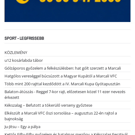
SPORT - LEGFRISSEBB
KÖZLEMÉNY
u12 kosárlabda tábor
Gólzáporos győzelem a felkészülésben: hat gólt szerzett a Marcali
Hatgólos vereséggel búcsúzott a Magyar Kupától a Marcali VFC
Több mint 200 rajttal kezdődött a IV. Marcali Kupa Gyótapusztán
Balaton-átúszás - Reggel 7-kor rajt, előzetesen közel 11 ezer nevezés
érkezett
Kékszalag – Befutott a tókerülő verseny győztese
Elkészült a Marcali VFC őszi sorsolása – augusztus 22-én rajtol a
bajnokság
Ju-Jitsu – Egy a pálya
Kettős Fifty-Fifty győzelem és hatalmas mezőny a Kékszalag Fesztivál