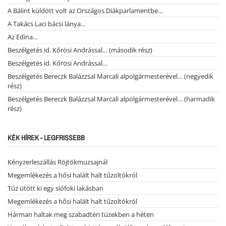
A Bálint küldött volt az Országos Diákparlamentbe…
A Takács Laci bácsi lánya…
Az Edina…
Beszélgetés id. Kőrösi Andrással… (második rész)
Beszélgetés id. Kőrösi Andrással…
Beszélgetés Bereczk Balázzsal Marcali alpolgármesterével… (negyedik
rész)
Beszélgetés Bereczk Balázzsal Marcali alpolgármesterével… (harmadik
rész)
KÉK HÍREK - LEGFRISSEBB
Kényzerleszállás Röjtökmuzsajnál
Megemlékezés a hősi halált halt tűzoltókról
Tűz ütött ki egy siófoki lakásban
Megemlékezés a hősi halált halt tűzoltókról
Hárman haltak meg szabadtéri tüzekben a héten