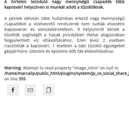
A hirtelen lezúduló nagy mennyiségű csapadék több
kaposvári helyszínen is munkát adott a tűzoltóknak.
A péntek délután több hullámban érkező nagy mennyiségű
csapadékot a vízelvezető rendszerek nem tudták elvezetni
Kaposváron és vonzáskörzetében. 9 helyszínről kérték a
tűzoltók segítségét a házak pincéjében illetve alagsorában
felgyülemlett víz eltávolításához. Ezen kívül 2 esetben
riasztották a kaposvári, 1 esetben a tabi tűzoltó egységeket
gépjárműre, úttestre és épületre dőlt fák eltávolításához.
Warning
: Attempt to read property "image_intro" on null in
/home/marcalip/public_html/plugins/system/jp_ce_social_share
on line
355