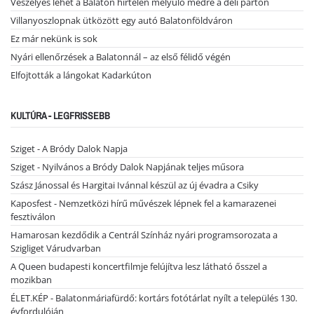
Veszélyes lehet a Balaton hirtelen mélyülő medre a déli parton
Villanyoszlopnak ütközött egy autó Balatonföldváron
Ez már nekünk is sok
Nyári ellenőrzések a Balatonnál – az első félidő végén
Elfojtották a lángokat Kadarkúton
KULTÚRA - LEGFRISSEBB
Sziget - A Bródy Dalok Napja
Sziget - Nyilvános a Bródy Dalok Napjának teljes műsora
Szász Jánossal és Hargitai Ivánnal készül az új évadra a Csiky
Kaposfest - Nemzetközi hírű művészek lépnek fel a kamarazenei
fesztiválon
Hamarosan kezdődik a Centrál Színház nyári programsorozata a
Szigliget Várudvarban
A Queen budapesti koncertfilmje felújítva lesz látható ősszel a
mozikban
ÉLET.KÉP - Balatonmáriafürdő: kortárs fotótárlat nyílt a település 130.
évfordulóján