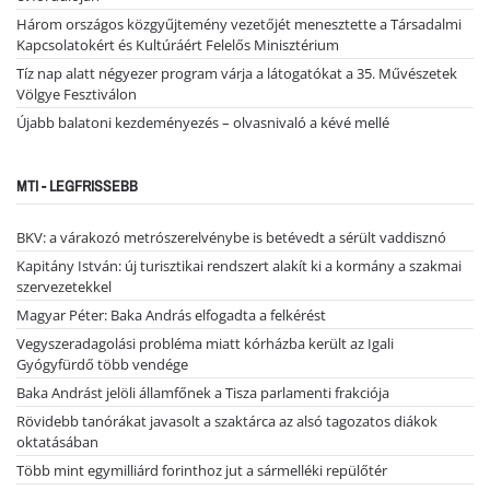
Három országos közgyűjtemény vezetőjét menesztette a Társadalmi
Kapcsolatokért és Kultúráért Felelős Minisztérium
Tíz nap alatt négyezer program várja a látogatókat a 35. Művészetek
Völgye Fesztiválon
Újabb balatoni kezdeményezés – olvasnivaló a kévé mellé
MTI - LEGFRISSEBB
BKV: a várakozó metrószerelvénybe is betévedt a sérült vaddisznó
Kapitány István: új turisztikai rendszert alakít ki a kormány a szakmai
szervezetekkel
Magyar Péter: Baka András elfogadta a felkérést
Vegyszeradagolási probléma miatt kórházba került az Igali
Gyógyfürdő több vendége
Baka Andrást jelöli államfőnek a Tisza parlamenti frakciója
Rövidebb tanórákat javasolt a szaktárca az alsó tagozatos diákok
oktatásában
Több mint egymilliárd forinthoz jut a sármelléki repülőtér