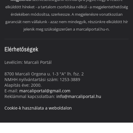
elküldött híreket - a tartalom csorbítása nélkül - a megjelentethetőség
érdekében módosítsa, szerkessze. A megjelenésre vonatkozóan
garanciát nem vállalunk - azaz nem mindegyik, részünkre elküldött hír
jelenik meg szükségszerűen a marcaliportal.hu-n.
Elérhetőségek
Levélcím: Marcali Portál
8700 Marcali Orgona u. 1-3 "A" lh. fsz. 2
NMHH nyilvántartási szám: 1253-3889
Alapítás éve: 2000.
E-mail:
marcaliportal@gmail.com
Reklámmal kapcsolatban:
info@marcaliportal.hu
Cookie-k használata a weboldalon