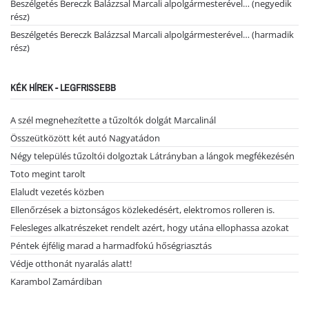
Beszélgetés Bereczk Balázzsal Marcali alpolgármesterével… (negyedik
rész)
Beszélgetés Bereczk Balázzsal Marcali alpolgármesterével… (harmadik
rész)
KÉK HÍREK - LEGFRISSEBB
A szél megnehezítette a tűzoltók dolgát Marcalinál
Összeütközött két autó Nagyatádon
Négy település tűzoltói dolgoztak Látrányban a lángok megfékezésén
Toto megint tarolt
Elaludt vezetés közben
Ellenőrzések a biztonságos közlekedésért, elektromos rolleren is.
Felesleges alkatrészeket rendelt azért, hogy utána ellophassa azokat
Péntek éjfélig marad a harmadfokú hőségriasztás
Védje otthonát nyaralás alatt!
Karambol Zamárdiban