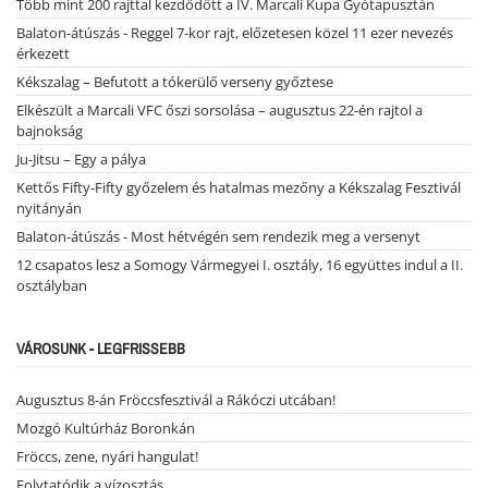
Több mint 200 rajttal kezdődött a IV. Marcali Kupa Gyótapusztán
Balaton-átúszás - Reggel 7-kor rajt, előzetesen közel 11 ezer nevezés
érkezett
Kékszalag – Befutott a tókerülő verseny győztese
Elkészült a Marcali VFC őszi sorsolása – augusztus 22-én rajtol a
bajnokság
Ju-Jitsu – Egy a pálya
Kettős Fifty-Fifty győzelem és hatalmas mezőny a Kékszalag Fesztivál
nyitányán
Balaton-átúszás - Most hétvégén sem rendezik meg a versenyt
12 csapatos lesz a Somogy Vármegyei I. osztály, 16 együttes indul a II.
osztályban
VÁROSUNK - LEGFRISSEBB
Augusztus 8-án Fröccsfesztivál a Rákóczi utcában!
Mozgó Kultúrház Boronkán
Fröccs, zene, nyári hangulat!
Folytatódik a vízosztás ...