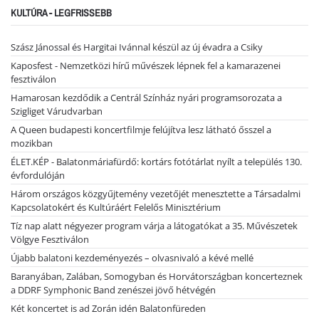
KULTÚRA - LEGFRISSEBB
Szász Jánossal és Hargitai Ivánnal készül az új évadra a Csiky
Kaposfest - Nemzetközi hírű művészek lépnek fel a kamarazenei
fesztiválon
Hamarosan kezdődik a Centrál Színház nyári programsorozata a
Szigliget Várudvarban
A Queen budapesti koncertfilmje felújítva lesz látható ősszel a
mozikban
ÉLET.KÉP - Balatonmáriafürdő: kortárs fotótárlat nyílt a település 130.
évfordulóján
Három országos közgyűjtemény vezetőjét menesztette a Társadalmi
Kapcsolatokért és Kultúráért Felelős Minisztérium
Tíz nap alatt négyezer program várja a látogatókat a 35. Művészetek
Völgye Fesztiválon
Újabb balatoni kezdeményezés – olvasnivaló a kévé mellé
Baranyában, Zalában, Somogyban és Horvátországban koncerteznek
a DDRF Symphonic Band zenészei jövő hétvégén
Két koncertet is ad Zorán idén Balatonfüreden