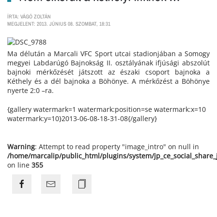
ÍRTA: VÁGÓ ZOLTÁN
MEGJELENT: 2013. JÚNIUS 08. SZOMBAT, 18:31
Ma délután a Marcali VFC Sport utcai stadionjában a Somogy
megyei Labdarúgó Bajnokság II. osztályának ifjúsági abszolút
bajnoki mérkőzését játszott az északi csoport bajnoka a
Kéthely és a dél bajnoka a Böhönye. A mérkőzést a Böhönye
nyerte 2:0 –ra.
{gallery watermark=1 watermark:position=se watermark:x=10
watermark:y=10}2013-06-08-18-31-08{/gallery}
Warning
: Attempt to read property "image_intro" on null in
/home/marcalip/public_html/plugins/system/jp_ce_social_share
on line
355