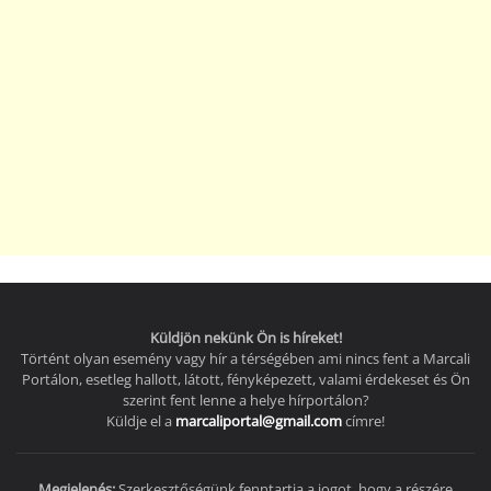
Küldjön nekünk Ön is híreket!
Történt olyan esemény vagy hír a térségében ami nincs fent a Marcali
Portálon, esetleg hallott, látott, fényképezett, valami érdekeset és Ön
szerint fent lenne a helye hírportálon?
Küldje el a
marcaliportal@gmail.com
címre!
Megjelenés:
Szerkesztőségünk fenntartja a jogot, hogy a részére