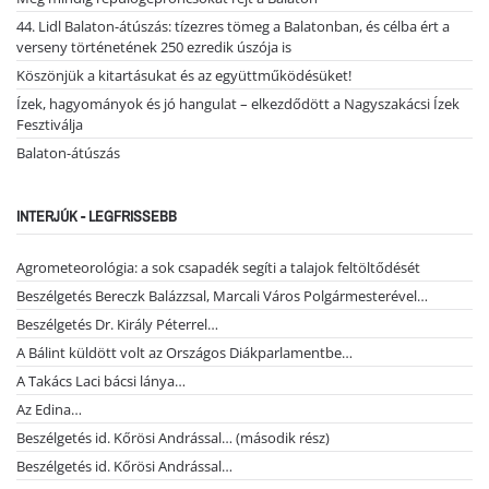
44. Lidl Balaton-átúszás: tízezres tömeg a Balatonban, és célba ért a
verseny történetének 250 ezredik úszója is
Köszönjük a kitartásukat és az együttműködésüket!
Ízek, hagyományok és jó hangulat – elkezdődött a Nagyszakácsi Ízek
Fesztiválja
Balaton-átúszás
INTERJÚK - LEGFRISSEBB
Agrometeorológia: a sok csapadék segíti a talajok feltöltődését
Beszélgetés Bereczk Balázzsal, Marcali Város Polgármesterével…
Beszélgetés Dr. Király Péterrel…
A Bálint küldött volt az Országos Diákparlamentbe…
A Takács Laci bácsi lánya…
Az Edina…
Beszélgetés id. Kőrösi Andrással… (második rész)
Beszélgetés id. Kőrösi Andrással…