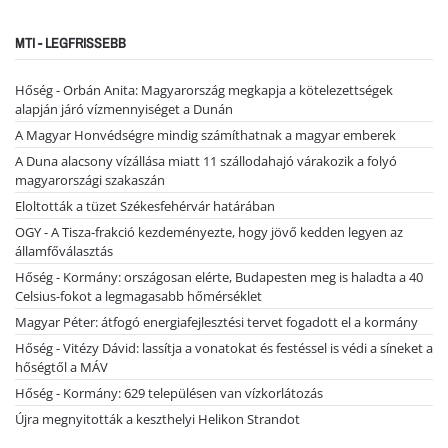
MTI - LEGFRISSEBB
Hőség - Orbán Anita: Magyarország megkapja a kötelezettségek
alapján járó vízmennyiséget a Dunán
A Magyar Honvédségre mindig számíthatnak a magyar emberek
A Duna alacsony vízállása miatt 11 szállodahajó várakozik a folyó
magyarországi szakaszán
Eloltották a tüzet Székesfehérvár határában
OGY - A Tisza-frakció kezdeményezte, hogy jövő kedden legyen az
államfőválasztás
Hőség - Kormány: országosan elérte, Budapesten meg is haladta a 40
Celsius-fokot a legmagasabb hőmérséklet
Magyar Péter: átfogó energiafejlesztési tervet fogadott el a kormány
Hőség - Vitézy Dávid: lassítja a vonatokat és festéssel is védi a síneket a
hőségtől a MÁV
Hőség - Kormány: 629 településen van vízkorlátozás
Újra megnyitották a keszthelyi Helikon Strandot