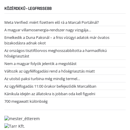
KÖZÉRDEKŰ - LEGFRISSEBB
Meta Verified: miért fizettem elő rá a Marcali Portálnál?
A magyar villamosenergia-rendszer nagy vizsgája…
Emelkedik a Duna Paksnál – a friss vízügyi adatok már óvatos
bizakodásra adnak okot
Az országos tisztifőorvos meghosszabbította a harmadfokú
hőségriasztást
Nem a magyar folyók jelentik a megoldást
Változik az ügyfélfogadási rend a hőségriasztás miatt
Az utolsó paksi turbina még mindig termel…
Az ügyfélfogadás 11:00 órakor befejeződik Marcaliban
Kánikula idején az állatokra is jobban oda kell figyelni
700 megawatt különbség