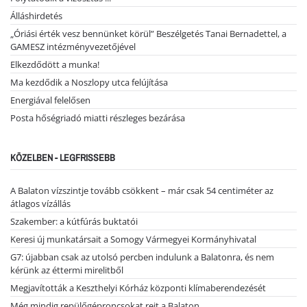
Álláshirdetés
„Óriási érték vesz bennünket körül” Beszélgetés Tanai Bernadettel, a
GAMESZ intézményvezetőjével
Elkezdődött a munka!
Ma kezdődik a Noszlopy utca felújítása
Energiával felelősen
Posta hőségriadó miatti részleges bezárása
KÖZELBEN - LEGFRISSEBB
A Balaton vízszintje tovább csökkent – már csak 54 centiméter az
átlagos vízállás
Szakember: a kútfúrás buktatói
Keresi új munkatársait a Somogy Vármegyei Kormányhivatal
G7: újabban csak az utolsó percben indulunk a Balatonra, és nem
kérünk az éttermi mirelitből
Megjavították a Keszthelyi Kórház központi klímaberendezését
Még mindig repülőgéproncsokat rejt a Balaton