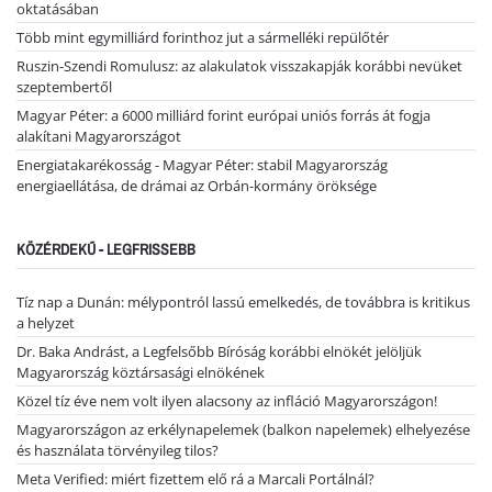
oktatásában
Több mint egymilliárd forinthoz jut a sármelléki repülőtér
Ruszin-Szendi Romulusz: az alakulatok visszakapják korábbi nevüket
szeptembertől
Magyar Péter: a 6000 milliárd forint európai uniós forrás át fogja
alakítani Magyarországot
Energiatakarékosság - Magyar Péter: stabil Magyarország
energiaellátása, de drámai az Orbán-kormány öröksége
KÖZÉRDEKŰ - LEGFRISSEBB
Tíz nap a Dunán: mélypontról lassú emelkedés, de továbbra is kritikus
a helyzet
Dr. Baka Andrást, a Legfelsőbb Bíróság korábbi elnökét jelöljük
Magyarország köztársasági elnökének
Közel tíz éve nem volt ilyen alacsony az infláció Magyarországon!
Magyarországon az erkélynapelemek (balkon napelemek) elhelyezése
és használata törvényileg tilos?
Meta Verified: miért fizettem elő rá a Marcali Portálnál?