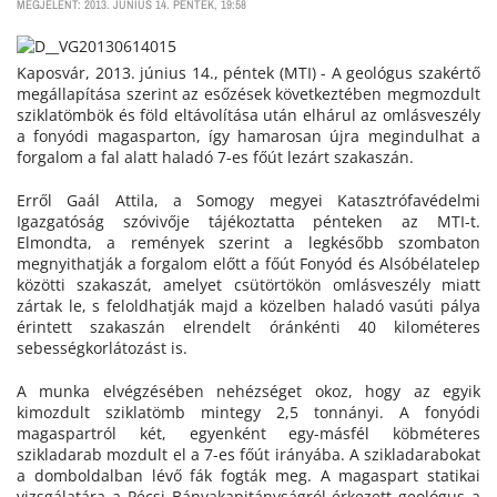
MEGJELENT: 2013. JÚNIUS 14. PÉNTEK, 19:58
Kaposvár, 2013. június 14., péntek (MTI) - A geológus szakértő
megállapítása szerint az esőzések következtében megmozdult
sziklatömbök és föld eltávolítása után elhárul az omlásveszély
a fonyódi magasparton, így hamarosan újra megindulhat a
forgalom a fal alatt haladó 7-es főút lezárt szakaszán.
Erről Gaál Attila, a Somogy megyei Katasztrófavédelmi
Igazgatóság szóvivője tájékoztatta pénteken az MTI-t.
Elmondta, a remények szerint a legkésőbb szombaton
megnyithatják a forgalom előtt a főút Fonyód és Alsóbélatelep
közötti szakaszát, amelyet csütörtökön omlásveszély miatt
zártak le, s feloldhatják majd a közelben haladó vasúti pálya
érintett szakaszán elrendelt óránkénti 40 kilométeres
sebességkorlátozást is.
A munka elvégzésében nehézséget okoz, hogy az egyik
kimozdult sziklatömb mintegy 2,5 tonnányi. A fonyódi
magaspartról két, egyenként egy-másfél köbméteres
szikladarab mozdult el a 7-es főút irányába. A szikladarabokat
a domboldalban lévő fák fogták meg. A magaspart statikai
vizsgálatára a Pécsi Bányakapitányságról érkezett geológus a