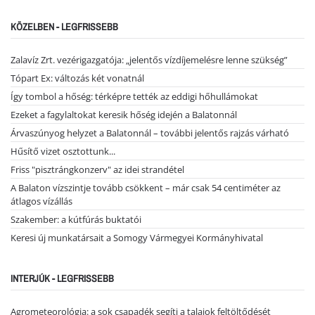
KÖZELBEN - LEGFRISSEBB
Zalavíz Zrt. vezérigazgatója: „jelentős vízdíjemelésre lenne szükség”
Tópart Ex: változás két vonatnál
Így tombol a hőség: térképre tették az eddigi hőhullámokat
Ezeket a fagylaltokat keresik hőség idején a Balatonnál
Árvaszúnyog helyzet a Balatonnál – további jelentős rajzás várható
Hűsítő vizet osztottunk...
Friss "pisztrángkonzerv" az idei strandétel
A Balaton vízszintje tovább csökkent – már csak 54 centiméter az
átlagos vízállás
Szakember: a kútfúrás buktatói
Keresi új munkatársait a Somogy Vármegyei Kormányhivatal
INTERJÚK - LEGFRISSEBB
Agrometeorológia: a sok csapadék segíti a talajok feltöltődését