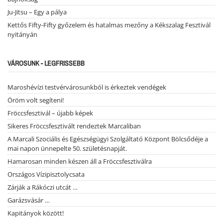
Ju-Jitsu – Egy a pálya
Kettős Fifty-Fifty győzelem és hatalmas mezőny a Kékszalag Fesztivál
nyitányán
VÁROSUNK - LEGFRISSEBB
Maroshévízi testvérvárosunkból is érkeztek vendégek
Öröm volt segíteni!
Fröccsfesztivál – újabb képek
Sikeres Fröccsfesztivált rendeztek Marcaliban
A Marcali Szociális és Egészségügyi Szolgáltató Központ Bölcsődéje a
mai napon ünnepelte 50. születésnapját.
Hamarosan minden készen áll a Fröccsfesztiválra
Országos Vízipisztolycsata
Zárják a Rákóczi utcát …
Garázsvásár …
Kapitányok között!