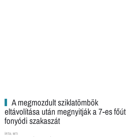
A megmozdult sziklatömbök
eltávolítása után megnyitják a 7-es főút
fonyódi szakaszát
ÍRTA: MTI