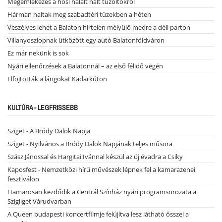
Megemlékezés a hősi halált halt tűzoltókról
Hárman haltak meg szabadtéri tüzekben a héten
Veszélyes lehet a Balaton hirtelen mélyülő medre a déli parton
Villanyoszlopnak ütközött egy autó Balatonföldváron
Ez már nekünk is sok
Nyári ellenőrzések a Balatonnál – az első félidő végén
Elfojtották a lángokat Kadarkúton
KULTÚRA - LEGFRISSEBB
Sziget - A Bródy Dalok Napja
Sziget - Nyilvános a Bródy Dalok Napjának teljes műsora
Szász Jánossal és Hargitai Ivánnal készül az új évadra a Csiky
Kaposfest - Nemzetközi hírű művészek lépnek fel a kamarazenei
fesztiválon
Hamarosan kezdődik a Centrál Színház nyári programsorozata a
Szigliget Várudvarban
A Queen budapesti koncertfilmje felújítva lesz látható ősszel a