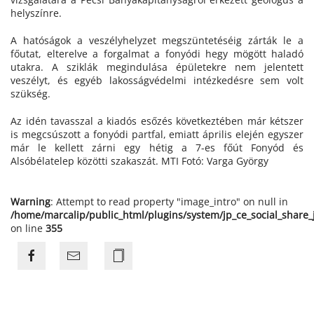
helyszínre.
A hatóságok a veszélyhelyzet megszüntetéséig zárták le a
főutat, elterelve a forgalmat a fonyódi hegy mögött haladó
utakra. A sziklák megindulása épületekre nem jelentett
veszélyt, és egyéb lakosságvédelmi intézkedésre sem volt
szükség.
Az idén tavasszal a kiadós esőzés következtében már kétszer
is megcsúszott a fonyódi partfal, emiatt április elején egyszer
már le kellett zárni egy hétig a 7-es főút Fonyód és
Alsóbélatelep közötti szakaszát. MTI Fotó: Varga György
Warning
: Attempt to read property "image_intro" on null in
/home/marcalip/public_html/plugins/system/jp_ce_social_share
on line
355