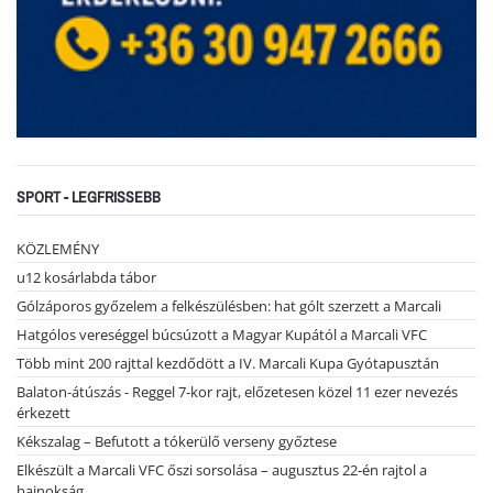
SPORT - LEGFRISSEBB
KÖZLEMÉNY
u12 kosárlabda tábor
Gólzáporos győzelem a felkészülésben: hat gólt szerzett a Marcali
Hatgólos vereséggel búcsúzott a Magyar Kupától a Marcali VFC
Több mint 200 rajttal kezdődött a IV. Marcali Kupa Gyótapusztán
Balaton-átúszás - Reggel 7-kor rajt, előzetesen közel 11 ezer nevezés
érkezett
Kékszalag – Befutott a tókerülő verseny győztese
Elkészült a Marcali VFC őszi sorsolása – augusztus 22-én rajtol a
bajnokság