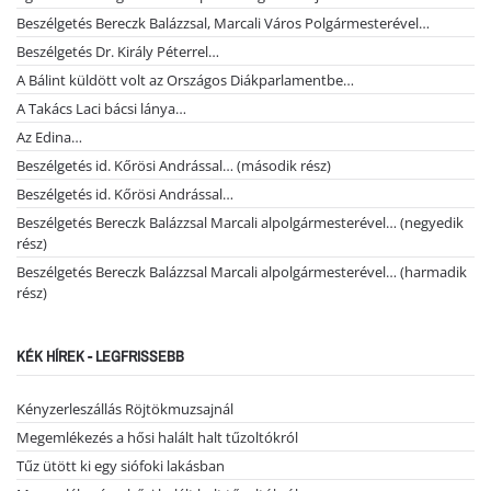
Beszélgetés Bereczk Balázzsal, Marcali Város Polgármesterével…
Beszélgetés Dr. Király Péterrel…
A Bálint küldött volt az Országos Diákparlamentbe…
A Takács Laci bácsi lánya…
Az Edina…
Beszélgetés id. Kőrösi Andrással… (második rész)
Beszélgetés id. Kőrösi Andrással…
Beszélgetés Bereczk Balázzsal Marcali alpolgármesterével… (negyedik
rész)
Beszélgetés Bereczk Balázzsal Marcali alpolgármesterével… (harmadik
rész)
KÉK HÍREK - LEGFRISSEBB
Kényzerleszállás Röjtökmuzsajnál
Megemlékezés a hősi halált halt tűzoltókról
Tűz ütött ki egy siófoki lakásban