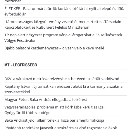
mozikban
ÉLET.KÉP - Balatonmáriafürdő: kortárs fotótárlat nyílt a település 130.
évfordulóján
Három országos közgyűjtemény vezetőjét menesztette a Társadalmi
Kapcsolatokért és Kultúráért Felelős Minisztérium
Tíz nap alatt négyezer program várja a látogatókat a 35. Művészetek
Völgye Fesztiválon
Újabb balatoni kezdeményezés – olvasnivaló a kévé mellé
MTI - LEGFRISSEBB
BKV: a várakozó metrószerelvénybe is betévedt a sérült vaddisznó
Kapitány István: új turisztikai rendszert alakít ki a kormány a szakmai
szervezetekkel
Magyar Péter: Baka András elfogadta a felkérést
Vegyszeradagolási probléma miatt kórházba került az Igali
Gyógyfürdő több vendége
Baka Andrást jelöli államfőnek a Tisza parlamenti frakciója
Rövidebb tanórákat javasolt a szaktárca az alsó tagozatos diákok