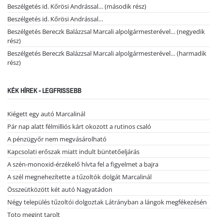
Beszélgetés id. Kőrösi Andrással… (második rész)
Beszélgetés id. Kőrösi Andrással…
Beszélgetés Bereczk Balázzsal Marcali alpolgármesterével… (negyedik
rész)
Beszélgetés Bereczk Balázzsal Marcali alpolgármesterével… (harmadik
rész)
KÉK HÍREK - LEGFRISSEBB
Kiégett egy autó Marcalinál
Pár nap alatt félmilliós kárt okozott a rutinos csaló
A pénzügyőr nem megvásárolható
Kapcsolati erőszak miatt indult büntetőeljárás
A szén-monoxid-érzékelő hívta fel a figyelmet a bajra
A szél megnehezítette a tűzoltók dolgát Marcalinál
Összeütközött két autó Nagyatádon
Négy település tűzoltói dolgoztak Látrányban a lángok megfékezésén
Toto megint tarolt