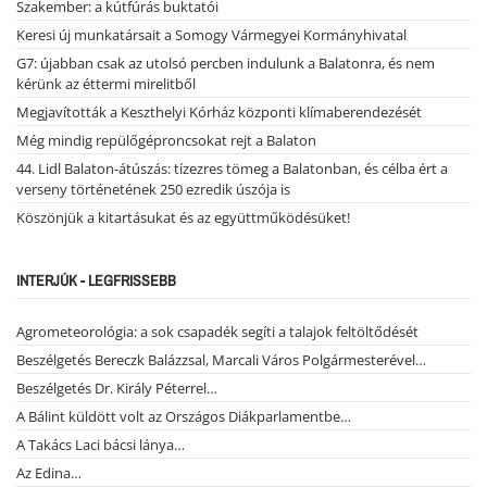
Szakember: a kútfúrás buktatói
Keresi új munkatársait a Somogy Vármegyei Kormányhivatal
G7: újabban csak az utolsó percben indulunk a Balatonra, és nem
kérünk az éttermi mirelitből
Megjavították a Keszthelyi Kórház központi klímaberendezését
Még mindig repülőgéproncsokat rejt a Balaton
44. Lidl Balaton-átúszás: tízezres tömeg a Balatonban, és célba ért a
verseny történetének 250 ezredik úszója is
Köszönjük a kitartásukat és az együttműködésüket!
INTERJÚK - LEGFRISSEBB
Agrometeorológia: a sok csapadék segíti a talajok feltöltődését
Beszélgetés Bereczk Balázzsal, Marcali Város Polgármesterével…
Beszélgetés Dr. Király Péterrel…
A Bálint küldött volt az Országos Diákparlamentbe…
A Takács Laci bácsi lánya…
Az Edina…