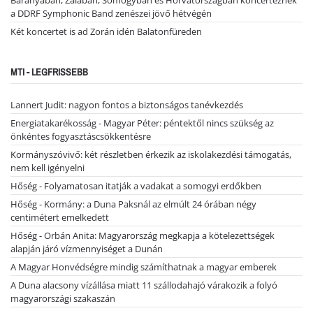
Baranyában, Zalában, Somogyban és Horvátországban koncerteznek
a DDRF Symphonic Band zenészei jövő hétvégén
Két koncertet is ad Zorán idén Balatonfüreden
MTI - LEGFRISSEBB
Lannert Judit: nagyon fontos a biztonságos tanévkezdés
Energiatakarékosság - Magyar Péter: péntektől nincs szükség az
önkéntes fogyasztáscsökkentésre
Kormányszóvivő: két részletben érkezik az iskolakezdési támogatás,
nem kell igényelni
Hőség - Folyamatosan itatják a vadakat a somogyi erdőkben
Hőség - Kormány: a Duna Paksnál az elmúlt 24 órában négy
centimétert emelkedett
Hőség - Orbán Anita: Magyarország megkapja a kötelezettségek
alapján járó vízmennyiséget a Dunán
A Magyar Honvédségre mindig számíthatnak a magyar emberek
A Duna alacsony vízállása miatt 11 szállodahajó várakozik a folyó
magyarországi szakaszán