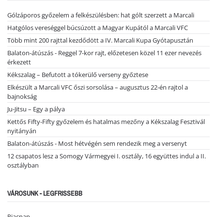
Gólzáporos győzelem a felkészülésben: hat gólt szerzett a Marcali
Hatgólos vereséggel búcsúzott a Magyar Kupától a Marcali VFC
Több mint 200 rajttal kezdődött a IV. Marcali Kupa Gyótapusztán
Balaton-átúszás - Reggel 7-kor rajt, előzetesen közel 11 ezer nevezés
érkezett
Kékszalag – Befutott a tókerülő verseny győztese
Elkészült a Marcali VFC őszi sorsolása – augusztus 22-én rajtol a
bajnokság
Ju-Jitsu – Egy a pálya
Kettős Fifty-Fifty győzelem és hatalmas mezőny a Kékszalag Fesztivál
nyitányán
Balaton-átúszás - Most hétvégén sem rendezik meg a versenyt
12 csapatos lesz a Somogy Vármegyei I. osztály, 16 együttes indul a II.
osztályban
VÁROSUNK - LEGFRISSEBB
Piacnap...