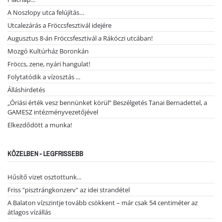
A Noszlopy utca felújítás…
Utcalezárás a Fröccsfesztivál idejére
Augusztus 8-án Fröccsfesztivál a Rákóczi utcában!
Mozgó Kultúrház Boronkán
Fröccs, zene, nyári hangulat!
Folytatódik a vízosztás ...
Álláshirdetés
„Óriási érték vesz bennünket körül” Beszélgetés Tanai Bernadettel, a
GAMESZ intézményvezetőjével
Elkezdődött a munka!
KÖZELBEN - LEGFRISSEBB
Hűsítő vizet osztottunk...
Friss "pisztrángkonzerv" az idei strandétel
A Balaton vízszintje tovább csökkent – már csak 54 centiméter az
átlagos vízállás