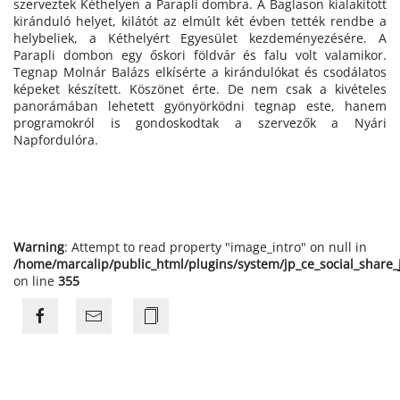
szerveztek Kéthelyen a Parapli dombra. A Baglason kialakított
kiránduló helyet, kilátót az elmúlt két évben tették rendbe a
helybeliek, a Kéthelyért Egyesület kezdeményezésére. A
Parapli dombon egy őskori földvár és falu volt valamikor.
Tegnap Molnár Balázs elkísérte a kirándulókat és csodálatos
képeket készített. Köszönet érte. De nem csak a kivételes
panorámában lehetett gyönyörködni tegnap este, hanem
programokról is gondoskodtak a szervezők a Nyári
Napfordulóra.
Warning
: Attempt to read property "image_intro" on null in
/home/marcalip/public_html/plugins/system/jp_ce_social_share
on line
355