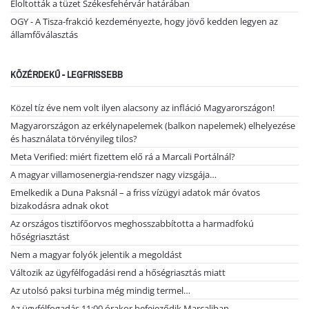
Eloltották a tüzet Székesfehérvár határában
OGY - A Tisza-frakció kezdeményezte, hogy jövő kedden legyen az
államfőválasztás
KÖZÉRDEKŰ - LEGFRISSEBB
Közel tíz éve nem volt ilyen alacsony az infláció Magyarországon!
Magyarországon az erkélynapelemek (balkon napelemek) elhelyezése
és használata törvényileg tilos?
Meta Verified: miért fizettem elő rá a Marcali Portálnál?
A magyar villamosenergia-rendszer nagy vizsgája…
Emelkedik a Duna Paksnál – a friss vízügyi adatok már óvatos
bizakodásra adnak okot
Az országos tisztifőorvos meghosszabbította a harmadfokú
hőségriasztást
Nem a magyar folyók jelentik a megoldást
Változik az ügyfélfogadási rend a hőségriasztás miatt
Az utolsó paksi turbina még mindig termel…
Az ügyfélfogadás 11:00 órakor befejeződik Marcaliban