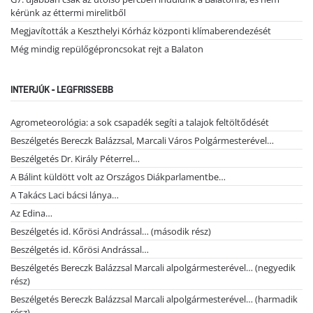
kérünk az éttermi mirelitből
Megjavították a Keszthelyi Kórház központi klímaberendezését
Még mindig repülőgéproncsokat rejt a Balaton
INTERJÚK - LEGFRISSEBB
Agrometeorológia: a sok csapadék segíti a talajok feltöltődését
Beszélgetés Bereczk Balázzsal, Marcali Város Polgármesterével…
Beszélgetés Dr. Király Péterrel…
A Bálint küldött volt az Országos Diákparlamentbe…
A Takács Laci bácsi lánya…
Az Edina…
Beszélgetés id. Kőrösi Andrással… (második rész)
Beszélgetés id. Kőrösi Andrással…
Beszélgetés Bereczk Balázzsal Marcali alpolgármesterével… (negyedik
rész)
Beszélgetés Bereczk Balázzsal Marcali alpolgármesterével… (harmadik
rész)