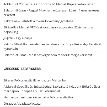
Több mint 200 rajttal kezdődött a IV. Marcali Kupa Gyótapusztán
Balaton-átúszás - Reggel 7-kor rajt, előzetesen közel 11 ezer nevezés
érkezett
Kékszalag – Befutott a tókerülő verseny győztese
Elkészült a Marcali VFC őszi sorsolása – augusztus 22-én rajtol a
bajnokság
Ju-Jitsu – Egy a pálya
Kettős Fifty-Fifty győzelem és hatalmas mezőny a Kékszalag Fesztivál
nyitányán
Balaton-átúszás - Most hétvégén sem rendezik meg a versenyt
VÁROSUNK - LEGFRISSEBB
Sikeres Fröccsfesztivált rendeztek Marcaliban
A Marcali Szociális és Egészségügyi Szolgáltató Központ Bölcsődéje a
mai napon ünnepelte 50. születésnapját.
Hamarosan minden készen áll a Fröccsfesztiválra
Országos Vízipisztolycsata