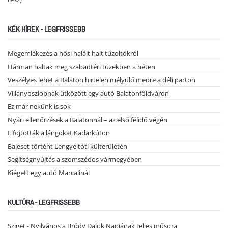
KÉK HÍREK - LEGFRISSEBB
Megemlékezés a hősi halált halt tűzoltókról
Hárman haltak meg szabadtéri tüzekben a héten
Veszélyes lehet a Balaton hirtelen mélyülő medre a déli parton
Villanyoszlopnak ütközött egy autó Balatonföldváron
Ez már nekünk is sok
Nyári ellenőrzések a Balatonnál – az első félidő végén
Elfojtották a lángokat Kadarkúton
Baleset történt Lengyeltóti külterületén
Segítségnyújtás a szomszédos vármegyében
Kiégett egy autó Marcalinál
KULTÚRA - LEGFRISSEBB
Sziget - Nyilvános a Bródy Dalok Napjának teljes műsora