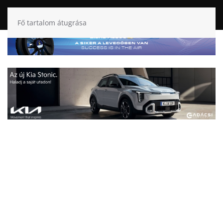
Fő tartalom átugrása