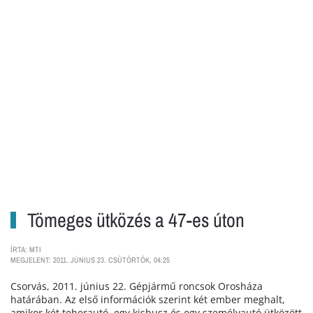
Tömeges ütközés a 47-es úton
ÍRTA: MTI
MEGJELENT: 2011. JÚNIUS 23. CSÜTÖRTÖK, 04:25
Csorvás, 2011. június 22. Gépjármű roncsok Orosháza
határában. Az első információk szerint két ember meghalt,
amikor két teherautó, egy kisbusz és egy személyautó ütközött