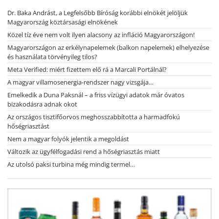
Dr. Baka Andrást, a Legfelsőbb Bíróság korábbi elnökét jelöljük
Magyarország köztársasági elnökének
Közel tíz éve nem volt ilyen alacsony az infláció Magyarországon!
Magyarországon az erkélynapelemek (balkon napelemek) elhelyezése
és használata törvényileg tilos?
Meta Verified: miért fizettem elő rá a Marcali Portálnál?
A magyar villamosenergia-rendszer nagy vizsgája…
Emelkedik a Duna Paksnál – a friss vízügyi adatok már óvatos
bizakodásra adnak okot
Az országos tisztifőorvos meghosszabbította a harmadfokú
hőségriasztást
Nem a magyar folyók jelentik a megoldást
Változik az ügyfélfogadási rend a hőségriasztás miatt
Az utolsó paksi turbina még mindig termel…