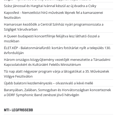
Szász Jánossal és Hargitai Ivánnal készül az új évadra a Csiky
Kaposfest - Nemzetközi hírű művészek lépnek fel a kamarazenei
fesztiválon
Hamarosan kezdődik a Centrál Színház nyári programsorozata a
Szigliget Várudvarban
A Queen budapesti koncertfilmje felújítva lesz látható ősszel a
mozikban
ÉLET.KÉP - Balatonmáriafürdő: kortárs fotótárlat nyílt a település 130.
évfordulóján
Három országos közgyűjtemény vezetőjét menesztette a Társadalmi
Kapcsolatokért és Kultúráért Felelős Minisztérium
Tíz nap alatt négyezer program várja a látogatókat a 35. Művészetek
Völgye Fesztiválon
Újabb balatoni kezdeményezés – olvasnivaló a kévé mellé
Baranyában, Zalában, Somogyban és Horvátországban koncerteznek
a DDRF Symphonic Band zenészei jövő hétvégén
MTI - LEGFRISSEBB