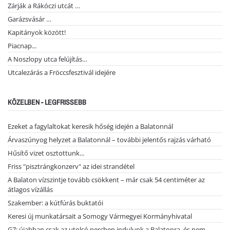
Zárják a Rákóczi utcát …
Garázsvásár …
Kapitányok között!
Piacnap...
A Noszlopy utca felújítás…
Utcalezárás a Fröccsfesztivál idejére
KÖZELBEN - LEGFRISSEBB
Ezeket a fagylaltokat keresik hőség idején a Balatonnál
Árvaszúnyog helyzet a Balatonnál – további jelentős rajzás várható
Hűsítő vizet osztottunk...
Friss "pisztrángkonzerv" az idei strandétel
A Balaton vízszintje tovább csökkent – már csak 54 centiméter az
átlagos vízállás
Szakember: a kútfúrás buktatói
Keresi új munkatársait a Somogy Vármegyei Kormányhivatal
G7: újabban csak az utolsó percben indulunk a Balatonra, és nem