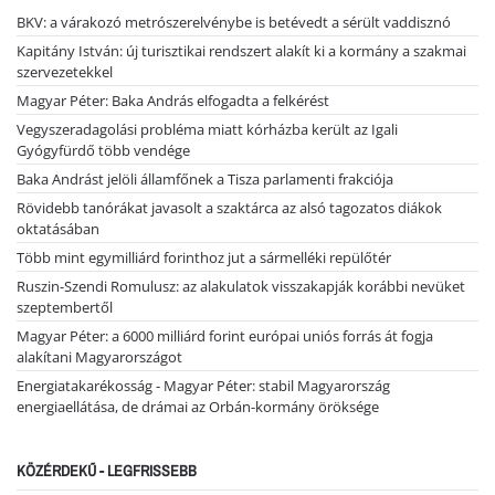
BKV: a várakozó metrószerelvénybe is betévedt a sérült vaddisznó
Kapitány István: új turisztikai rendszert alakít ki a kormány a szakmai
szervezetekkel
Magyar Péter: Baka András elfogadta a felkérést
Vegyszeradagolási probléma miatt kórházba került az Igali
Gyógyfürdő több vendége
Baka Andrást jelöli államfőnek a Tisza parlamenti frakciója
Rövidebb tanórákat javasolt a szaktárca az alsó tagozatos diákok
oktatásában
Több mint egymilliárd forinthoz jut a sármelléki repülőtér
Ruszin-Szendi Romulusz: az alakulatok visszakapják korábbi nevüket
szeptembertől
Magyar Péter: a 6000 milliárd forint európai uniós forrás át fogja
alakítani Magyarországot
Energiatakarékosság - Magyar Péter: stabil Magyarország
energiaellátása, de drámai az Orbán-kormány öröksége
KÖZÉRDEKŰ - LEGFRISSEBB