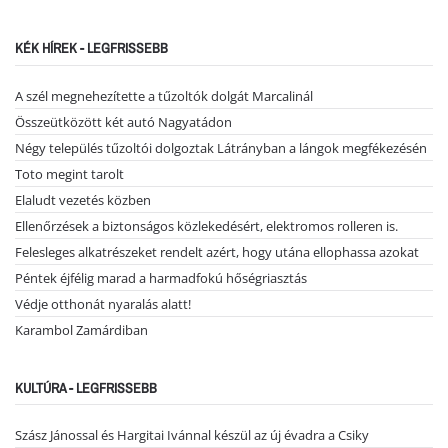
KÉK HÍREK - LEGFRISSEBB
A szél megnehezítette a tűzoltók dolgát Marcalinál
Összeütközött két autó Nagyatádon
Négy település tűzoltói dolgoztak Látrányban a lángok megfékezésén
Toto megint tarolt
Elaludt vezetés közben
Ellenőrzések a biztonságos közlekedésért, elektromos rolleren is.
Felesleges alkatrészeket rendelt azért, hogy utána ellophassa azokat
Péntek éjfélig marad a harmadfokú hőségriasztás
Védje otthonát nyaralás alatt!
Karambol Zamárdiban
KULTÚRA - LEGFRISSEBB
Szász Jánossal és Hargitai Ivánnal készül az új évadra a Csiky