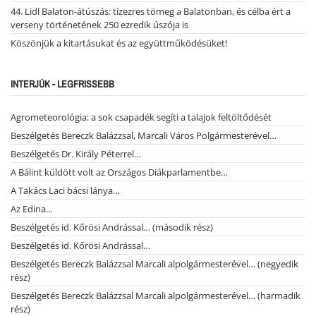
44. Lidl Balaton-átúszás: tízezres tömeg a Balatonban, és célba ért a
verseny történetének 250 ezredik úszója is
Köszönjük a kitartásukat és az együttműködésüket!
INTERJÚK - LEGFRISSEBB
Agrometeorológia: a sok csapadék segíti a talajok feltöltődését
Beszélgetés Bereczk Balázzsal, Marcali Város Polgármesterével…
Beszélgetés Dr. Király Péterrel…
A Bálint küldött volt az Országos Diákparlamentbe…
A Takács Laci bácsi lánya…
Az Edina…
Beszélgetés id. Kőrösi Andrással… (második rész)
Beszélgetés id. Kőrösi Andrással…
Beszélgetés Bereczk Balázzsal Marcali alpolgármesterével… (negyedik
rész)
Beszélgetés Bereczk Balázzsal Marcali alpolgármesterével… (harmadik
rész)