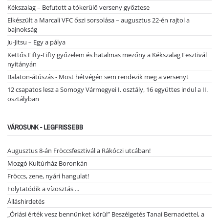
Kékszalag – Befutott a tókerülő verseny győztese
Elkészült a Marcali VFC őszi sorsolása – augusztus 22-én rajtol a
bajnokság
Ju-Jitsu – Egy a pálya
Kettős Fifty-Fifty győzelem és hatalmas mezőny a Kékszalag Fesztivál
nyitányán
Balaton-átúszás - Most hétvégén sem rendezik meg a versenyt
12 csapatos lesz a Somogy Vármegyei I. osztály, 16 együttes indul a II.
osztályban
VÁROSUNK - LEGFRISSEBB
Augusztus 8-án Fröccsfesztivál a Rákóczi utcában!
Mozgó Kultúrház Boronkán
Fröccs, zene, nyári hangulat!
Folytatódik a vízosztás ...
Álláshirdetés
„Óriási érték vesz bennünket körül” Beszélgetés Tanai Bernadettel, a