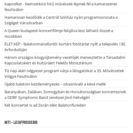
Kaposfest - Nemzetközi hírű művészek lépnek fel a kamarazenei
fesztiválon
Hamarosan kezdődik a Centrál Színház nyári programsorozata a
Szigliget Várudvarban
A Queen budapesti koncertfilmje felújítva lesz látható ősszel a
mozikban
ÉLET.KÉP - Balatonmáriafürdő: kortárs fotótárlat nyílt a település 130.
évfordulóján
Három országos közgyűjtemény vezetőjét menesztette a Társadalmi
Kapcsolatokért és Kultúráért Felelős Minisztérium
Tíz nap alatt négyezer program várja a látogatókat a 35. Művészetek
Völgye Fesztiválon
Újabb balatoni kezdeményezés – olvasnivaló a kévé mellé
Baranyában, Zalában, Somogyban és Horvátországban koncerteznek
a DDRF Symphonic Band zenészei jövő hétvégén
Két koncertet is ad Zorán idén Balatonfüreden
MTI - LEGFRISSEBB