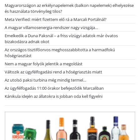
Magyarországon az erkélynapelemek (balkon napelemek) elhelyezése
és használata törvényileg tilos?
Meta Verified: miért fizettem elő rá a Marcali Portálnál?
A magyar villamosenergia-rendszer nagy vizsgája…
Emelkedik a Duna Paksnál – a friss vízügyi adatok már óvatos
bizakodásra adnak okot
Az országos tisztifőorvos meghosszabbította a harmadfokú
hőségriasztást
Nem a magyar folyók jelentik a megoldást
Változik az ügyfélfogadási rend a hőségriasztás miatt
Az utolsó paksi turbina még mindig termel…
Az ügyfélfogadás 11:00 órakor befejeződik Marcaliban
Kánikula idején az állatokra is jobban oda kell figyelni