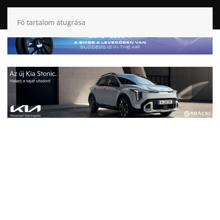
Fő tartalom átugrása