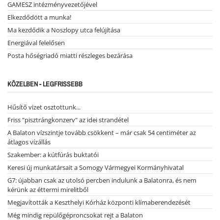
GAMESZ intézményvezetőjével
Elkezdődött a munka!
Ma kezdődik a Noszlopy utca felújítása
Energiával felelősen
Posta hőségriadó miatti részleges bezárása
KÖZELBEN - LEGFRISSEBB
Hűsítő vizet osztottunk...
Friss "pisztrángkonzerv" az idei strandétel
A Balaton vízszintje tovább csökkent – már csak 54 centiméter az
átlagos vízállás
Szakember: a kútfúrás buktatói
Keresi új munkatársait a Somogy Vármegyei Kormányhivatal
G7: újabban csak az utolsó percben indulunk a Balatonra, és nem
kérünk az éttermi mirelitből
Megjavították a Keszthelyi Kórház központi klímaberendezését
Még mindig repülőgéproncsokat rejt a Balaton