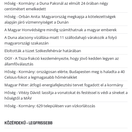
Hőség - Kormány: a Duna Paksnál az elmúlt 24 órában négy
centimétert emelkedett
Hőség - Orbán Anita: Magyarország megkapja a kötelezettségek
alapján járó vízmennyiséget a Dunán
A Magyar Honvédségre mindig számíthatnak a magyar emberek
A Duna alacsony vízállása miatt 11 szállodahajó várakozik a folyó
magyarországi szakaszán
Eloltották a tüzet Székesfehérvár határában
OGY - A Tisza-frakció kezdeményezte, hogy jövő kedden legyen az
államfőválasztás
Hőség - Kormány: országosan elérte, Budapesten meg is haladta a 40
Celsius-fokot a legmagasabb hőmérséklet
Magyar Péter: átfogó energiafejlesztési tervet fogadott el a kormány
Hőség - Vitézy Dávid: lassítja a vonatokat és festéssel is védi a síneket a
hőségtől a MÁV
Hőség - Kormány: 629 településen van vízkorlátozás
KÖZÉRDEKŰ - LEGFRISSEBB