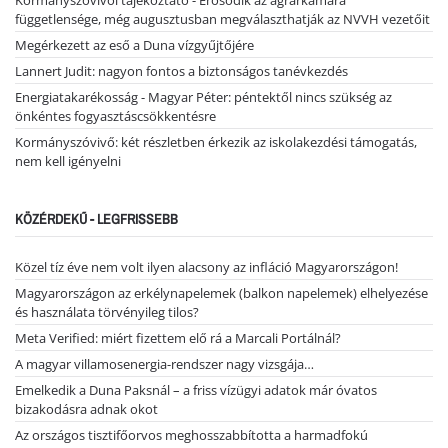
Kormányszóvivői tájékoztató - Erősödik az agrárkamara
függetlensége, még augusztusban megválaszthatják az NVVH vezetőit
Megérkezett az eső a Duna vízgyűjtőjére
Lannert Judit: nagyon fontos a biztonságos tanévkezdés
Energiatakarékosság - Magyar Péter: péntektől nincs szükség az
önkéntes fogyasztáscsökkentésre
Kormányszóvivő: két részletben érkezik az iskolakezdési támogatás,
nem kell igényelni
KÖZÉRDEKŰ - LEGFRISSEBB
Közel tíz éve nem volt ilyen alacsony az infláció Magyarországon!
Magyarországon az erkélynapelemek (balkon napelemek) elhelyezése
és használata törvényileg tilos?
Meta Verified: miért fizettem elő rá a Marcali Portálnál?
A magyar villamosenergia-rendszer nagy vizsgája…
Emelkedik a Duna Paksnál – a friss vízügyi adatok már óvatos
bizakodásra adnak okot
Az országos tisztifőorvos meghosszabbította a harmadfokú