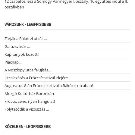
12 csapatos lesz a Somogy Vármegyei I. osztály, 16 együttes indul a II.
osztályban
VÁROSUNK - LEGFRISSEBB
Zárják a Rákóczi utcát …
Garázsvásár …
Kapitányok között!
Piacnap...
A Noszlopy utca felújítás…
Utcalezárás a Fröccsfesztivál idejére
Augusztus 8-án Fröccsfesztivál a Rákóczi utcában!
Mozgó Kultúrház Boronkán
Fröccs, zene, nyári hangulat!
Folytatódik a vízosztás ...
KÖZELBEN - LEGFRISSEBB