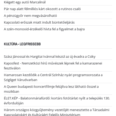
Kiégett egy autó Marcalinál
Pár nap alatt félmilliós kárt okozott a rutinos csaló
A pénzügyőr nem megvásárolható
Kapcsolati erőszak miatt indult büntetőeljárás
A szén-monoxid-érzékelő hívta fel a figyelmet a bajra
KULTÚRA - LEGFRISSEBB
Szász Jánossal és Hargitai Ivánnal készül az új évadra a Csiky
Kaposfest - Nemzetközi hírű művészek lépnek fel a kamarazenei
fesztiválon
Hamarosan kezdődik a Centrál Színház nyári programsorozata a
Szigliget Várudvarban
A Queen budapesti koncertfilmje felújítva lesz látható ősszel a
mozikban
ÉLET.KÉP - Balatonmáriafürdő: kortárs fotótárlat nyílt a település 130.
évfordulóján
Három országos közgyűjtemény vezetőjét menesztette a Társadalmi
Kapcsolatokért és Kultúráért Felelős Minisztérium