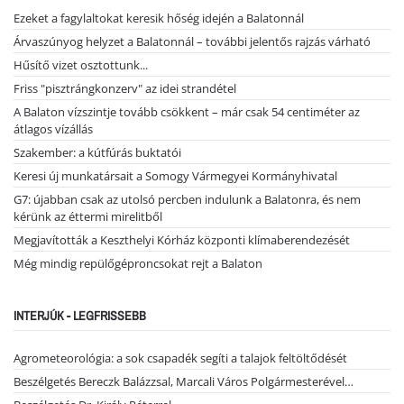
Ezeket a fagylaltokat keresik hőség idején a Balatonnál
Árvaszúnyog helyzet a Balatonnál – további jelentős rajzás várható
Hűsítő vizet osztottunk...
Friss "pisztrángkonzerv" az idei strandétel
A Balaton vízszintje tovább csökkent – már csak 54 centiméter az
átlagos vízállás
Szakember: a kútfúrás buktatói
Keresi új munkatársait a Somogy Vármegyei Kormányhivatal
G7: újabban csak az utolsó percben indulunk a Balatonra, és nem
kérünk az éttermi mirelitből
Megjavították a Keszthelyi Kórház központi klímaberendezését
Még mindig repülőgéproncsokat rejt a Balaton
INTERJÚK - LEGFRISSEBB
Agrometeorológia: a sok csapadék segíti a talajok feltöltődését
Beszélgetés Bereczk Balázzsal, Marcali Város Polgármesterével…