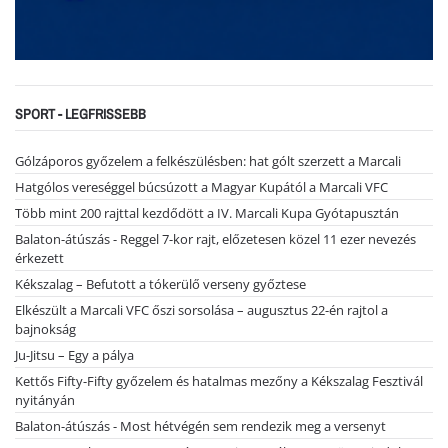
SPORT - LEGFRISSEBB
Gólzáporos győzelem a felkészülésben: hat gólt szerzett a Marcali
Hatgólos vereséggel búcsúzott a Magyar Kupától a Marcali VFC
Több mint 200 rajttal kezdődött a IV. Marcali Kupa Gyótapusztán
Balaton-átúszás - Reggel 7-kor rajt, előzetesen közel 11 ezer nevezés
érkezett
Kékszalag – Befutott a tókerülő verseny győztese
Elkészült a Marcali VFC őszi sorsolása – augusztus 22-én rajtol a
bajnokság
Ju-Jitsu – Egy a pálya
Kettős Fifty-Fifty győzelem és hatalmas mezőny a Kékszalag Fesztivál
nyitányán
Balaton-átúszás - Most hétvégén sem rendezik meg a versenyt