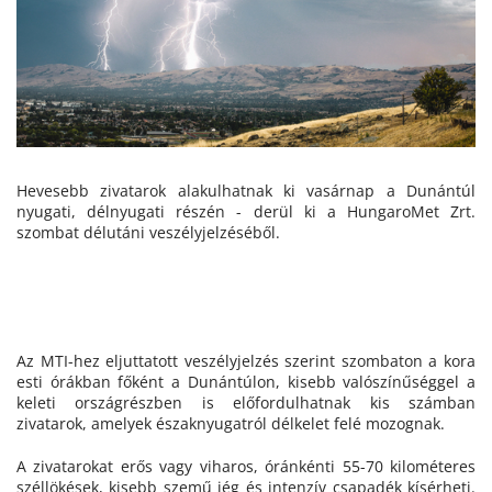
Hevesebb zivatarok alakulhatnak ki vasárnap a Dunántúl
nyugati, délnyugati részén - derül ki a HungaroMet Zrt.
szombat délutáni veszélyjelzéséből.
Az MTI-hez eljuttatott veszélyjelzés szerint szombaton a kora
esti órákban főként a Dunántúlon, kisebb valószínűséggel a
keleti országrészben is előfordulhatnak kis számban
zivatarok, amelyek északnyugatról délkelet felé mozognak.
A zivatarokat erős vagy viharos, óránkénti 55-70 kilométeres
széllökések, kisebb szemű jég és intenzív csapadék kísérheti.