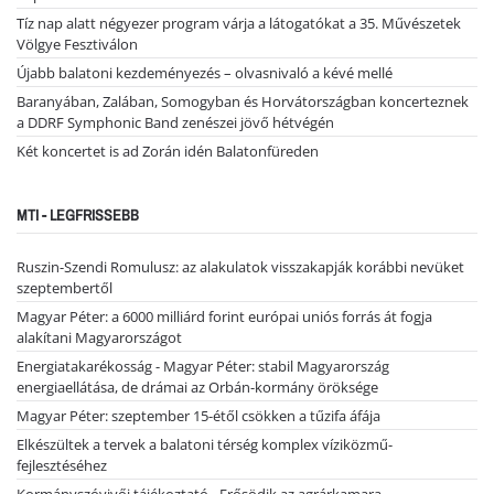
Tíz nap alatt négyezer program várja a látogatókat a 35. Művészetek
Völgye Fesztiválon
Újabb balatoni kezdeményezés – olvasnivaló a kévé mellé
Baranyában, Zalában, Somogyban és Horvátországban koncerteznek
a DDRF Symphonic Band zenészei jövő hétvégén
Két koncertet is ad Zorán idén Balatonfüreden
MTI - LEGFRISSEBB
Ruszin-Szendi Romulusz: az alakulatok visszakapják korábbi nevüket
szeptembertől
Magyar Péter: a 6000 milliárd forint európai uniós forrás át fogja
alakítani Magyarországot
Energiatakarékosság - Magyar Péter: stabil Magyarország
energiaellátása, de drámai az Orbán-kormány öröksége
Magyar Péter: szeptember 15-étől csökken a tűzifa áfája
Elkészültek a tervek a balatoni térség komplex víziközmű-
fejlesztéséhez