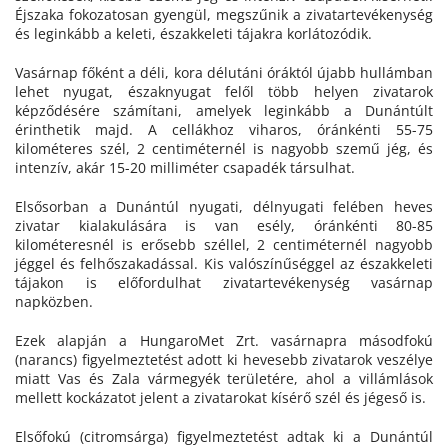
Éjszaka fokozatosan gyengül, megszűnik a zivatartevékenység
és leginkább a keleti, északkeleti tájakra korlátozódik.
Vasárnap főként a déli, kora délutáni óráktól újabb hullámban
lehet nyugat, északnyugat felől több helyen zivatarok
képződésére számítani, amelyek leginkább a Dunántúlt
érinthetik majd. A cellákhoz viharos, óránkénti 55-75
kilométeres szél, 2 centiméternél is nagyobb szemű jég, és
intenzív, akár 15-20 milliméter csapadék társulhat.
Elsősorban a Dunántúl nyugati, délnyugati felében heves
zivatar kialakulására is van esély, óránkénti 80-85
kilométeresnél is erősebb széllel, 2 centiméternél nagyobb
jéggel és felhőszakadással. Kis valószínűséggel az északkeleti
tájakon is előfordulhat zivatartevékenység vasárnap
napközben.
Ezek alapján a HungaroMet Zrt. vasárnapra másodfokú
(narancs) figyelmeztetést adott ki hevesebb zivatarok veszélye
miatt Vas és Zala vármegyék területére, ahol a villámlások
mellett kockázatot jelent a zivatarokat kísérő szél és jégeső is.
Elsőfokú (citromsárga) figyelmeztetést adtak ki a Dunántúl