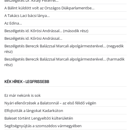
Beszélgetés Dr. Király Péterrel…
A Bálint küldött volt az Országos Diákparlamentbe…
A Takács Laci bácsi lánya…
Az Edina…
Beszélgetés id. Kőrösi Andrással… (második rész)
Beszélgetés id. Kőrösi Andrással…
Beszélgetés Bereczk Balázzsal Marcali alpolgármesterével… (negyedik
rész)
Beszélgetés Bereczk Balázzsal Marcali alpolgármesterével… (harmadik
rész)
KÉK HÍREK - LEGFRISSEBB
Ez már nekünk is sok
Nyári ellenőrzések a Balatonnál – az első félidő végén
Elfojtották a lángokat Kadarkúton
Baleset történt Lengyeltóti külterületén
Segítségnyújtás a szomszédos vármegyében