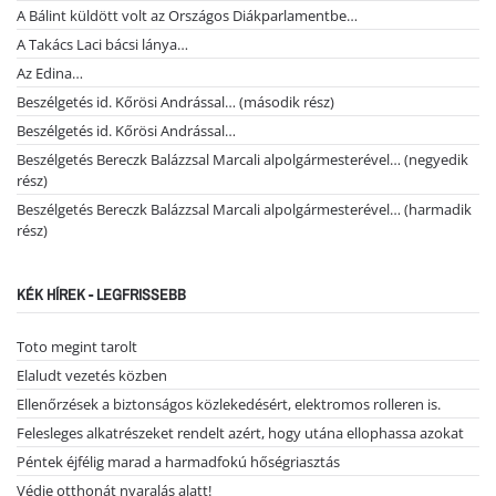
A Bálint küldött volt az Országos Diákparlamentbe…
A Takács Laci bácsi lánya…
Az Edina…
Beszélgetés id. Kőrösi Andrással… (második rész)
Beszélgetés id. Kőrösi Andrással…
Beszélgetés Bereczk Balázzsal Marcali alpolgármesterével… (negyedik
rész)
Beszélgetés Bereczk Balázzsal Marcali alpolgármesterével… (harmadik
rész)
KÉK HÍREK - LEGFRISSEBB
Toto megint tarolt
Elaludt vezetés közben
Ellenőrzések a biztonságos közlekedésért, elektromos rolleren is.
Felesleges alkatrészeket rendelt azért, hogy utána ellophassa azokat
Péntek éjfélig marad a harmadfokú hőségriasztás
Védje otthonát nyaralás alatt!