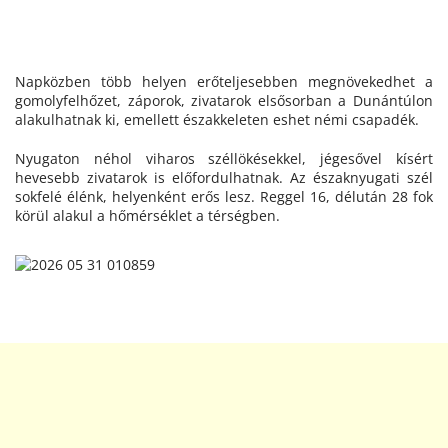
Napközben több helyen erőteljesebben megnövekedhet a
gomolyfelhőzet, záporok, zivatarok elsősorban a Dunántúlon
alakulhatnak ki, emellett északkeleten eshet némi csapadék.
Nyugaton néhol viharos széllökésekkel, jégesővel kísért
hevesebb zivatarok is előfordulhatnak. Az északnyugati szél
sokfelé élénk, helyenként erős lesz. Reggel 16, délután 28 fok
körül alakul a hőmérséklet a térségben.