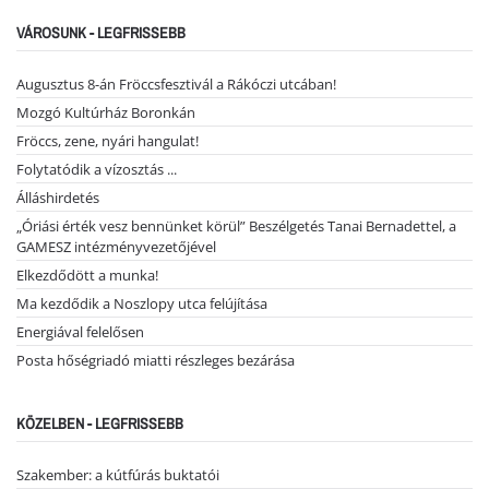
VÁROSUNK - LEGFRISSEBB
Augusztus 8-án Fröccsfesztivál a Rákóczi utcában!
Mozgó Kultúrház Boronkán
Fröccs, zene, nyári hangulat!
Folytatódik a vízosztás ...
Álláshirdetés
„Óriási érték vesz bennünket körül” Beszélgetés Tanai Bernadettel, a
GAMESZ intézményvezetőjével
Elkezdődött a munka!
Ma kezdődik a Noszlopy utca felújítása
Energiával felelősen
Posta hőségriadó miatti részleges bezárása
KÖZELBEN - LEGFRISSEBB
Szakember: a kútfúrás buktatói