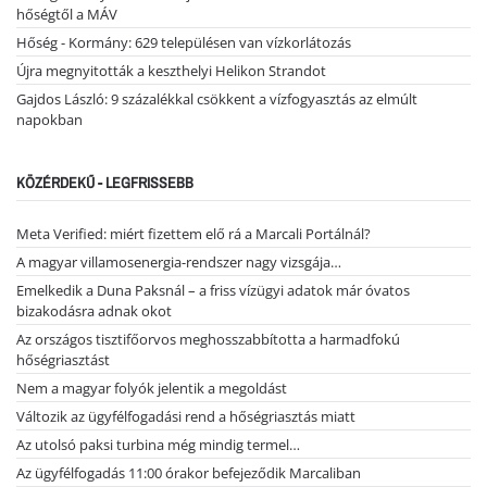
hőségtől a MÁV
Hőség - Kormány: 629 településen van vízkorlátozás
Újra megnyitották a keszthelyi Helikon Strandot
Gajdos László: 9 százalékkal csökkent a vízfogyasztás az elmúlt
napokban
KÖZÉRDEKŰ - LEGFRISSEBB
Meta Verified: miért fizettem elő rá a Marcali Portálnál?
A magyar villamosenergia-rendszer nagy vizsgája…
Emelkedik a Duna Paksnál – a friss vízügyi adatok már óvatos
bizakodásra adnak okot
Az országos tisztifőorvos meghosszabbította a harmadfokú
hőségriasztást
Nem a magyar folyók jelentik a megoldást
Változik az ügyfélfogadási rend a hőségriasztás miatt
Az utolsó paksi turbina még mindig termel…
Az ügyfélfogadás 11:00 órakor befejeződik Marcaliban