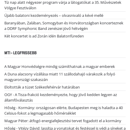
Tíz nap alatt négyezer program várja a látogatókat a 35. Művészetek
Völgye Fesztiválon
Újabb balatoni kezdeményezés – olvasnivaló a kévé mellé
Baranyában, Zalában, Somogyban és Horvátországban koncerteznek
a DDRF Symphonic Band zenészei jövő hétvégén
Két koncertet is ad Zorán idén Balatonfüreden
MTI - LEGFRISSEBB
A Magyar Honvédségre mindig számíthatnak a magyar emberek
A Duna alacsony vízállása miatt 11 szállodahajó várakozik a folyó
magyarországi szakaszán
Eloltották a tüzet Székesfehérvár határában
OGY - A Tisza-frakció kezdeményezte, hogy jövő kedden legyen az
államfőválasztás
Hőség - Kormány: országosan elérte, Budapesten meg is haladta a 40
Celsius-fokot a legmagasabb hőmérséklet
Magyar Péter: átfogó energiafejlesztési tervet fogadott el a kormány
Hőség - Vitézy Dávid: lassítja a vonatokat és festéssel is védi a síneket a