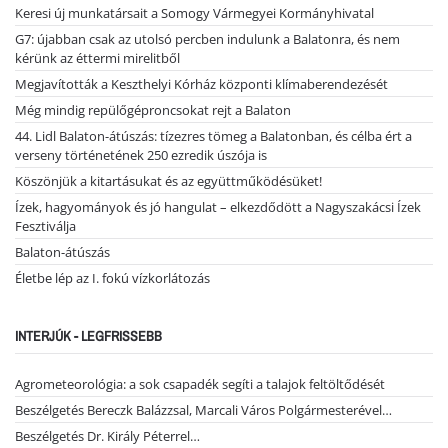
Keresi új munkatársait a Somogy Vármegyei Kormányhivatal
G7: újabban csak az utolsó percben indulunk a Balatonra, és nem
kérünk az éttermi mirelitből
Megjavították a Keszthelyi Kórház központi klímaberendezését
Még mindig repülőgéproncsokat rejt a Balaton
44. Lidl Balaton-átúszás: tízezres tömeg a Balatonban, és célba ért a
verseny történetének 250 ezredik úszója is
Köszönjük a kitartásukat és az együttműködésüket!
Ízek, hagyományok és jó hangulat – elkezdődött a Nagyszakácsi Ízek
Fesztiválja
Balaton-átúszás
Életbe lép az I. fokú vízkorlátozás
INTERJÚK - LEGFRISSEBB
Agrometeorológia: a sok csapadék segíti a talajok feltöltődését
Beszélgetés Bereczk Balázzsal, Marcali Város Polgármesterével…
Beszélgetés Dr. Király Péterrel…