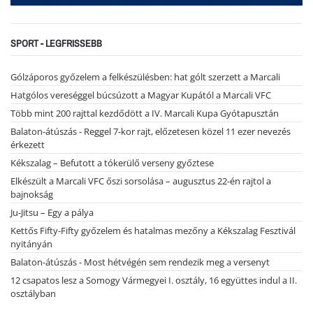
SPORT - LEGFRISSEBB
Gólzáporos győzelem a felkészülésben: hat gólt szerzett a Marcali
Hatgólos vereséggel búcsúzott a Magyar Kupától a Marcali VFC
Több mint 200 rajttal kezdődött a IV. Marcali Kupa Gyótapusztán
Balaton-átúszás - Reggel 7-kor rajt, előzetesen közel 11 ezer nevezés
érkezett
Kékszalag – Befutott a tókerülő verseny győztese
Elkészült a Marcali VFC őszi sorsolása – augusztus 22-én rajtol a
bajnokság
Ju-Jitsu – Egy a pálya
Kettős Fifty-Fifty győzelem és hatalmas mezőny a Kékszalag Fesztivál
nyitányán
Balaton-átúszás - Most hétvégén sem rendezik meg a versenyt
12 csapatos lesz a Somogy Vármegyei I. osztály, 16 együttes indul a II.
osztályban