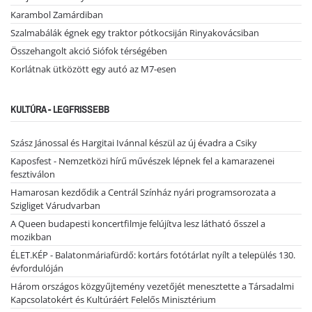
Karambol Zamárdiban
Szalmabálák égnek egy traktor pótkocsiján Rinyakovácsiban
Összehangolt akció Siófok térségében
Korlátnak ütközött egy autó az M7-esen
KULTÚRA - LEGFRISSEBB
Szász Jánossal és Hargitai Ivánnal készül az új évadra a Csiky
Kaposfest - Nemzetközi hírű művészek lépnek fel a kamarazenei
fesztiválon
Hamarosan kezdődik a Centrál Színház nyári programsorozata a
Szigliget Várudvarban
A Queen budapesti koncertfilmje felújítva lesz látható ősszel a
mozikban
ÉLET.KÉP - Balatonmáriafürdő: kortárs fotótárlat nyílt a település 130.
évfordulóján
Három országos közgyűjtemény vezetőjét menesztette a Társadalmi
Kapcsolatokért és Kultúráért Felelős Minisztérium