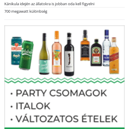
Kánikula idején az állatokra is jobban oda kell figyelni
700 megawatt különbség