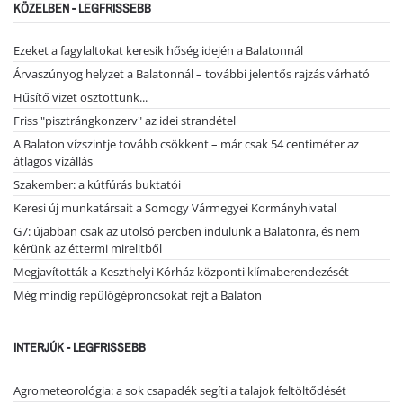
KÖZELBEN - LEGFRISSEBB
Ezeket a fagylaltokat keresik hőség idején a Balatonnál
Árvaszúnyog helyzet a Balatonnál – további jelentős rajzás várható
Hűsítő vizet osztottunk...
Friss "pisztrángkonzerv" az idei strandétel
A Balaton vízszintje tovább csökkent – már csak 54 centiméter az
átlagos vízállás
Szakember: a kútfúrás buktatói
Keresi új munkatársait a Somogy Vármegyei Kormányhivatal
G7: újabban csak az utolsó percben indulunk a Balatonra, és nem
kérünk az éttermi mirelitből
Megjavították a Keszthelyi Kórház központi klímaberendezését
Még mindig repülőgéproncsokat rejt a Balaton
INTERJÚK - LEGFRISSEBB
Agrometeorológia: a sok csapadék segíti a talajok feltöltődését