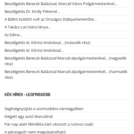
Beszélgetés Bereczk Balázzsal, Marcali Város Polgármesterével…
Beszélgetés Dr. Király Péterrel…
A Bálint küldött volt az Országos Diákparlamentbe…
A Takács Laci bácsi lánya…
Az Edina…
Beszélgetés id. Kőrösi Andrással… (második rész)
Beszélgetés id. Kőrösi Andrással…
Beszélgetés Bereczk Balázzsal Marcali alpolgármesterével… (negyedik
rész)
Beszélgetés Bereczk Balázzsal Marcali alpolgármesterével… (harmadik
rész)
KÉK HÍREK - LEGFRISSEBB
Segítségnyújtás a szomszédos vármegyében
Kiégett egy autó Marcalinál
Pár nap alatt félmilliós kárt okozott a rutinos csaló
A pénzügyőr nem megvásárolható