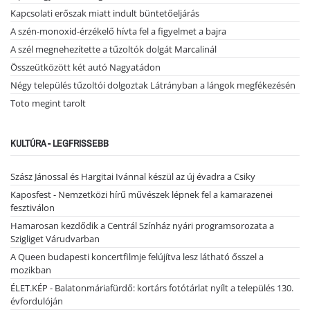
Kapcsolati erőszak miatt indult büntetőeljárás
A szén-monoxid-érzékelő hívta fel a figyelmet a bajra
A szél megnehezítette a tűzoltók dolgát Marcalinál
Összeütközött két autó Nagyatádon
Négy település tűzoltói dolgoztak Látrányban a lángok megfékezésén
Toto megint tarolt
KULTÚRA - LEGFRISSEBB
Szász Jánossal és Hargitai Ivánnal készül az új évadra a Csiky
Kaposfest - Nemzetközi hírű művészek lépnek fel a kamarazenei
fesztiválon
Hamarosan kezdődik a Centrál Színház nyári programsorozata a
Szigliget Várudvarban
A Queen budapesti koncertfilmje felújítva lesz látható ősszel a
mozikban
ÉLET.KÉP - Balatonmáriafürdő: kortárs fotótárlat nyílt a település 130.
évfordulóján