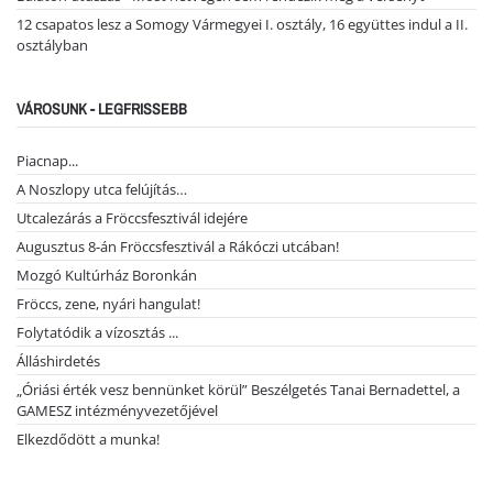
12 csapatos lesz a Somogy Vármegyei I. osztály, 16 együttes indul a II.
osztályban
VÁROSUNK - LEGFRISSEBB
Piacnap...
A Noszlopy utca felújítás…
Utcalezárás a Fröccsfesztivál idejére
Augusztus 8-án Fröccsfesztivál a Rákóczi utcában!
Mozgó Kultúrház Boronkán
Fröccs, zene, nyári hangulat!
Folytatódik a vízosztás ...
Álláshirdetés
„Óriási érték vesz bennünket körül” Beszélgetés Tanai Bernadettel, a
GAMESZ intézményvezetőjével
Elkezdődött a munka!