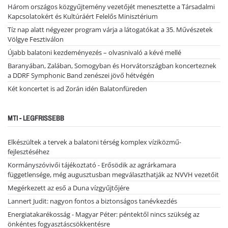
Három országos közgyűjtemény vezetőjét menesztette a Társadalmi
Kapcsolatokért és Kultúráért Felelős Minisztérium
Tíz nap alatt négyezer program várja a látogatókat a 35. Művészetek
Völgye Fesztiválon
Újabb balatoni kezdeményezés – olvasnivaló a kévé mellé
Baranyában, Zalában, Somogyban és Horvátországban koncerteznek
a DDRF Symphonic Band zenészei jövő hétvégén
Két koncertet is ad Zorán idén Balatonfüreden
MTI - LEGFRISSEBB
Elkészültek a tervek a balatoni térség komplex víziközmű-
fejlesztéséhez
Kormányszóvivői tájékoztató - Erősödik az agrárkamara
függetlensége, még augusztusban megválaszthatják az NVVH vezetőit
Megérkezett az eső a Duna vízgyűjtőjére
Lannert Judit: nagyon fontos a biztonságos tanévkezdés
Energiatakarékosság - Magyar Péter: péntektől nincs szükség az
önkéntes fogyasztáscsökkentésre