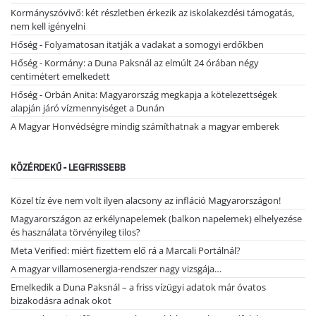
Kormányszóvivő: két részletben érkezik az iskolakezdési támogatás,
nem kell igényelni
Hőség - Folyamatosan itatják a vadakat a somogyi erdőkben
Hőség - Kormány: a Duna Paksnál az elmúlt 24 órában négy
centimétert emelkedett
Hőség - Orbán Anita: Magyarország megkapja a kötelezettségek
alapján járó vízmennyiséget a Dunán
A Magyar Honvédségre mindig számíthatnak a magyar emberek
KÖZÉRDEKŰ - LEGFRISSEBB
Közel tíz éve nem volt ilyen alacsony az infláció Magyarországon!
Magyarországon az erkélynapelemek (balkon napelemek) elhelyezése
és használata törvényileg tilos?
Meta Verified: miért fizettem elő rá a Marcali Portálnál?
A magyar villamosenergia-rendszer nagy vizsgája…
Emelkedik a Duna Paksnál – a friss vízügyi adatok már óvatos
bizakodásra adnak okot