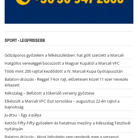
SPORT - LEGFRISSEBB
Gólzáporos győzelem a felkészülésben: hat gólt szerzett a Marcali
Hatgólos vereséggel búcsúzott a Magyar Kupától a Marcali VFC
Több mint 200 rajttal kezdődött a IV. Marcali Kupa Gyótapusztán
Balaton-átúszás - Reggel 7-kor rajt, előzetesen közel 11 ezer nevezés
érkezett
Kékszalag – Befutott a tókerülő verseny győztese
Elkészült a Marcali VFC őszi sorsolása – augusztus 22-én rajtol a
bajnokság
Ju-Jitsu – Egy a pálya
Kettős Fifty-Fifty győzelem és hatalmas mezőny a Kékszalag Fesztivál
nyitányán
Balaton-átúszás - Most hétvégén sem rendezik meg a versenyt