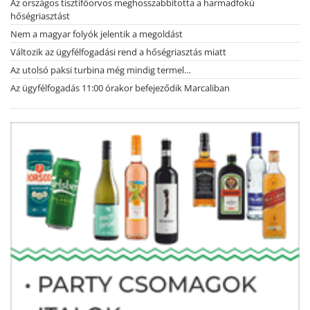
Az országos tisztifőorvos meghosszabbította a harmadfokú
hőségriasztást
Nem a magyar folyók jelentik a megoldást
Változik az ügyfélfogadási rend a hőségriasztás miatt
Az utolsó paksi turbina még mindig termel…
Az ügyfélfogadás 11:00 órakor befejeződik Marcaliban