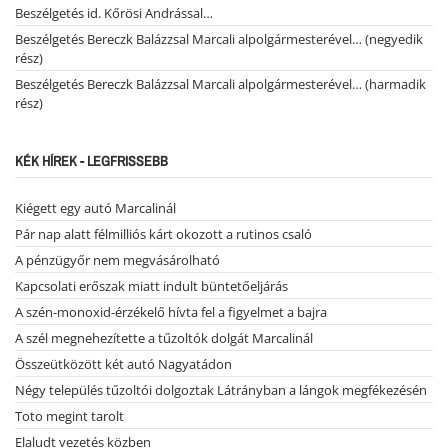
Beszélgetés id. Kőrösi Andrással…
Beszélgetés Bereczk Balázzsal Marcali alpolgármesterével… (negyedik
rész)
Beszélgetés Bereczk Balázzsal Marcali alpolgármesterével… (harmadik
rész)
KÉK HÍREK - LEGFRISSEBB
Kiégett egy autó Marcalinál
Pár nap alatt félmilliós kárt okozott a rutinos csaló
A pénzügyőr nem megvásárolható
Kapcsolati erőszak miatt indult büntetőeljárás
A szén-monoxid-érzékelő hívta fel a figyelmet a bajra
A szél megnehezítette a tűzoltók dolgát Marcalinál
Összeütközött két autó Nagyatádon
Négy település tűzoltói dolgoztak Látrányban a lángok megfékezésén
Toto megint tarolt
Elaludt vezetés közben