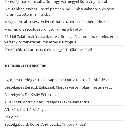
Keresi új munkatársait a Somogy Vármegyei Kormányhivatal
G7: újabban csak az utolsó percben indulunk a Balatonra, és nem
kérünk az éttermi mirelitből
Megjavították a Keszthelyi Kórház központi klímaberendezését
Még mindig repülőgéproncsokat rejt a Balaton
44. Lidl Balaton-átúszás: tízezres tömeg a Balatonban, és célba ért a
verseny történetének 250 ezredik úszója is
Köszönjük a kitartásukat és az együttműködésüket!
INTERJÚK - LEGFRISSEBB
Agrometeorológia: a sok csapadék segíti a talajok feltöltődését
Beszélgetés Bereczk Balázzsal, Marcali Város Polgármesterével…
Beszélgetés Dr. Király Péterrel…
A Bálint küldött volt az Országos Diákparlamentbe…
A Takács Laci bácsi lánya…
Az Edina…
Beszélgetés id. Kőrösi Andrással… (második rész)