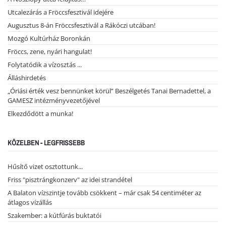
Utcalezárás a Fröccsfesztivál idejére
Augusztus 8-án Fröccsfesztivál a Rákóczi utcában!
Mozgó Kultúrház Boronkán
Fröccs, zene, nyári hangulat!
Folytatódik a vízosztás ...
Álláshirdetés
„Óriási érték vesz bennünket körül” Beszélgetés Tanai Bernadettel, a
GAMESZ intézményvezetőjével
Elkezdődött a munka!
KÖZELBEN - LEGFRISSEBB
Hűsítő vizet osztottunk...
Friss "pisztrángkonzerv" az idei strandétel
A Balaton vízszintje tovább csökkent – már csak 54 centiméter az
átlagos vízállás
Szakember: a kútfúrás buktatói