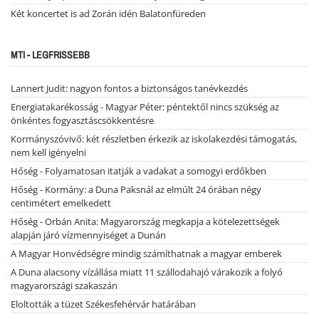
Két koncertet is ad Zorán idén Balatonfüreden
MTI - LEGFRISSEBB
Lannert Judit: nagyon fontos a biztonságos tanévkezdés
Energiatakarékosság - Magyar Péter: péntektől nincs szükség az
önkéntes fogyasztáscsökkentésre
Kormányszóvivő: két részletben érkezik az iskolakezdési támogatás,
nem kell igényelni
Hőség - Folyamatosan itatják a vadakat a somogyi erdőkben
Hőség - Kormány: a Duna Paksnál az elmúlt 24 órában négy
centimétert emelkedett
Hőség - Orbán Anita: Magyarország megkapja a kötelezettségek
alapján járó vízmennyiséget a Dunán
A Magyar Honvédségre mindig számíthatnak a magyar emberek
A Duna alacsony vízállása miatt 11 szállodahajó várakozik a folyó
magyarországi szakaszán
Eloltották a tüzet Székesfehérvár határában