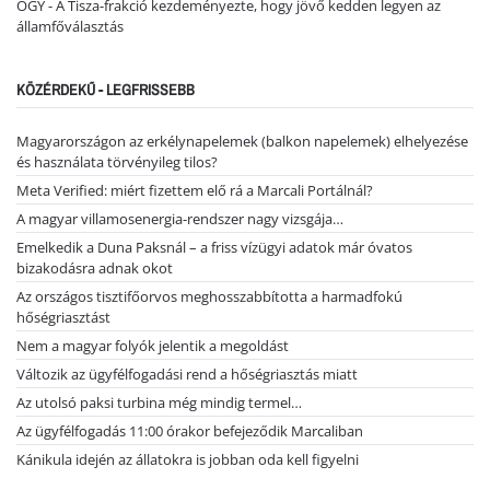
OGY - A Tisza-frakció kezdeményezte, hogy jövő kedden legyen az
államfőválasztás
KÖZÉRDEKŰ - LEGFRISSEBB
Magyarországon az erkélynapelemek (balkon napelemek) elhelyezése
és használata törvényileg tilos?
Meta Verified: miért fizettem elő rá a Marcali Portálnál?
A magyar villamosenergia-rendszer nagy vizsgája…
Emelkedik a Duna Paksnál – a friss vízügyi adatok már óvatos
bizakodásra adnak okot
Az országos tisztifőorvos meghosszabbította a harmadfokú
hőségriasztást
Nem a magyar folyók jelentik a megoldást
Változik az ügyfélfogadási rend a hőségriasztás miatt
Az utolsó paksi turbina még mindig termel…
Az ügyfélfogadás 11:00 órakor befejeződik Marcaliban
Kánikula idején az állatokra is jobban oda kell figyelni