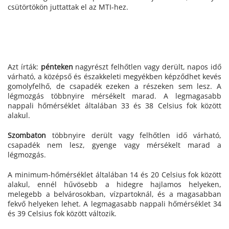
csütörtökön juttattak el az MTI-hez.
Azt írták:
pénteken
nagyrészt felhőtlen vagy derült, napos idő
várható, a középső és északkeleti megyékben képződhet kevés
gomolyfelhő, de csapadék ezeken a részeken sem lesz. A
légmozgás többnyire mérsékelt marad. A legmagasabb
nappali hőmérséklet általában 33 és 38 Celsius fok között
alakul.
Szombaton
többnyire derült vagy felhőtlen idő várható,
csapadék nem lesz, gyenge vagy mérsékelt marad a
légmozgás.
A minimum-hőmérséklet általában 14 és 20 Celsius fok között
alakul, ennél hűvösebb a hidegre hajlamos helyeken,
melegebb a belvárosokban, vízpartoknál, és a magasabban
fekvő helyeken lehet. A legmagasabb nappali hőmérséklet 34
és 39 Celsius fok között változik.