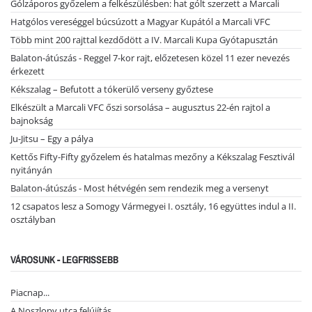
Gólzáporos győzelem a felkészülésben: hat gólt szerzett a Marcali
Hatgólos vereséggel búcsúzott a Magyar Kupától a Marcali VFC
Több mint 200 rajttal kezdődött a IV. Marcali Kupa Gyótapusztán
Balaton-átúszás - Reggel 7-kor rajt, előzetesen közel 11 ezer nevezés
érkezett
Kékszalag – Befutott a tókerülő verseny győztese
Elkészült a Marcali VFC őszi sorsolása – augusztus 22-én rajtol a
bajnokság
Ju-Jitsu – Egy a pálya
Kettős Fifty-Fifty győzelem és hatalmas mezőny a Kékszalag Fesztivál
nyitányán
Balaton-átúszás - Most hétvégén sem rendezik meg a versenyt
12 csapatos lesz a Somogy Vármegyei I. osztály, 16 együttes indul a II.
osztályban
VÁROSUNK - LEGFRISSEBB
Piacnap...
A Noszlopy utca felújítás…