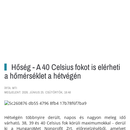
Hőség - A 40 Celsius fokot is elérheti
a hőmérséklet a hétvégén
ÍRTA: MTI
MEGJELENT: 2026. JÚNIUS 25. CSÜTÖRTÖK, 18:48
Hétvégén többnyire derült, napos és nagyon meleg idő
várható, 38, 39 és 40 Celsius fok körüli maximumokkal - derül
ki a HungaroMet Nonprofit Zrt. előrejelzéséből, amelyet