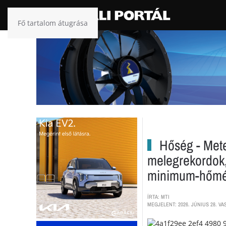
Fő tartalom átugrása
Hőség - Mete
melegrekordok
minimum-hőmér
ÍRTA: MTI
MEGJELENT: 2026. JÚNIUS 28. VA