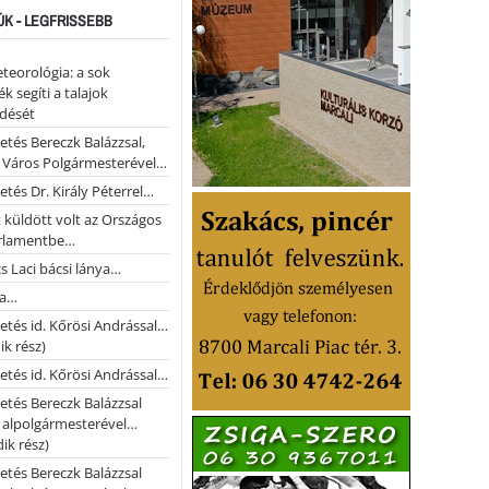
ÚK - LEGFRISSEBB
teorológia: a sok
k segíti a talajok
ődését
etés Bereczk Balázzsal,
i Város Polgármesterével…
etés Dr. Király Péterrel…
t küldött volt az Országos
rlamentbe…
s Laci bácsi lánya…
na…
etés id. Kőrösi Andrással…
k rész)
etés id. Kőrösi Andrással…
etés Bereczk Balázzsal
i alpolgármesterével…
ik rész)
etés Bereczk Balázzsal