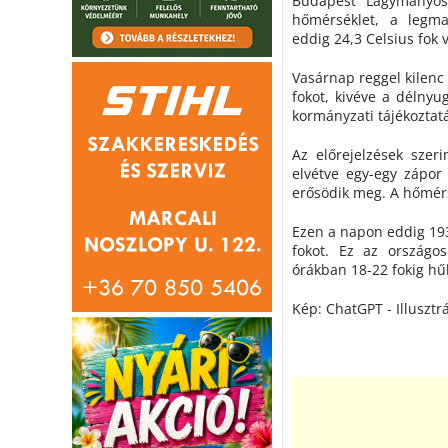
Budapest Lágymányos
hőmérséklet, a legm
eddig 24,3 Celsius fok
Vasárnap reggel kilenc
fokot, kivéve a délnyu
kormányzati tájékoztat
Az előrejelzések szer
elvétve egy-egy zápor 
erősödik meg. A hőmérs
Ezen a napon eddig 19
fokot. Ez az országo
órákban 18-22 fokig hűl
Kép: ChatGPT - Illusztrá