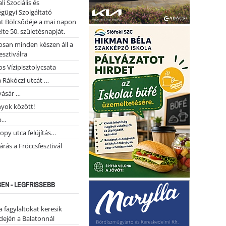
li Szociális és
gügyi Szolgáltató
t Bölcsődéje a mai napon
te 50. születésnapját.
san minden készen áll a
esztiválra
s Vízipisztolycsata
a Rákóczi utcát …
vásár …
yok között!
...
opy utca felújítás…
árás a Fröccsfesztivál
EN - LEGFRISSEBB
a fagylaltokat keresik
dején a Balatonnál