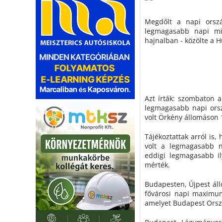
Megdőlt a napi orsz
legmagasabb napi mi
hajnalban - közölte a 
Azt írták: szombaton a
legmagasabb napi orsz
volt Örkény állomáson
Tájékoztattak arról is,
volt a legmagasabb 
eddigi legmagasabb il
mérték.
Budapesten, Újpest áll
fővárosi napi maximum
amelyet Budapest Orszá