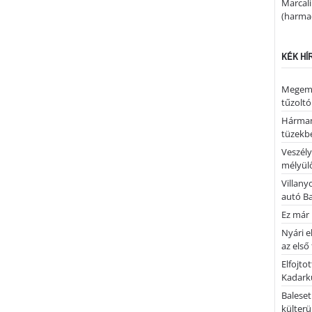
Marcal
(harmad
KÉK HÍ
Megemlé
tűzoltó
Hárman
tüzekb
Veszély
mélyülő
Villany
autó B
Ez már 
Nyári e
az első
Elfojto
Kadark
Baleset
külterü