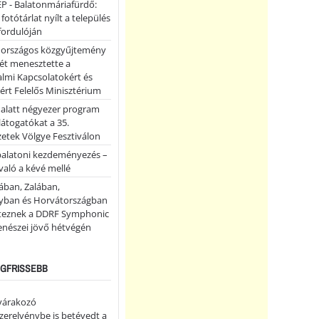
P - Balatonmáriafürdő:
 fotótárlat nyílt a település
fordulóján
országos közgyűjtemény
ét menesztette a
lmi Kapcsolatokért és
ért Felelős Minisztérium
 alatt négyezer program
 látogatókat a 35.
etek Völgye Fesztiválon
balatoni kezdeményezés –
való a kévé mellé
ában, Zalában,
ban és Horvátországban
teznek a DDRF Symphonic
enészei jövő hétvégén
LEGFRISSEBB
 várakozó
erelvénybe is betévedt a