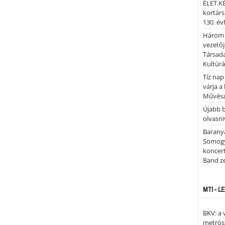
ÉLET.KÉ
kortárs
130. év
Három 
vezetőj
Társada
Kultúrá
Tíz nap
várja a
Művész
Újabb 
olvasni
Barany
Somogy
koncer
Band z
MTI - 
BKV: a
metrósz