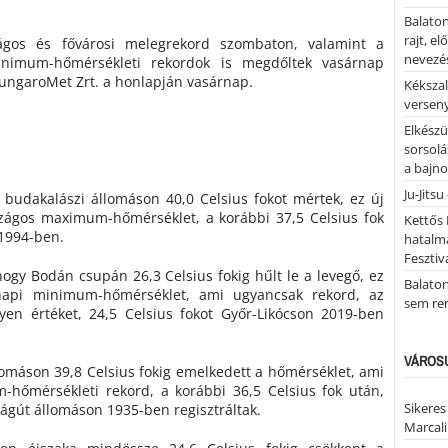
Balaton
rajt, e
ágos és fővárosi melegrekord szombaton, valamint a
nevezés
nimum-hőmérsékleti rekordok is megdőltek vasárnap
HungaroMet Zrt. a honlapján vasárnap.
Kékszal
versen
Elkészü
sorsolá
a bajn
Ju-Jitsu
 budakalászi állomáson 40,0 Celsius fokot mértek, ez új
ágos maximum-hőmérséklet, a korábbi 37,5 Celsius fok
Kettős 
 1994-ben.
hatalm
Fesztiv
 hogy Bodán csupán 26,3 Celsius fokig hűlt le a levegő, ez
Balato
napi minimum-hőmérséklet, ami ugyancsak rekord, az
sem re
yen értéket, 24,5 Celsius fokot Győr-Likócson 2019-ben
VÁROSU
omáson 39,8 Celsius fokig emelkedett a hőmérséklet, ami
-hőmérsékleti rekord, a korábbi 36,5 Celsius fok után,
Sikeres
gút állomáson 1935-ben regisztráltak.
Marcal