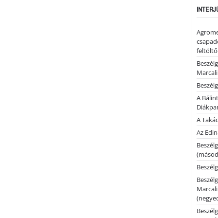
INTERJ
Agrome
csapadé
feltölt
Beszélg
Marcal
Beszélg
A Bálin
Diákpa
A Takác
Az Edi
Beszélg
(másodi
Beszélg
Beszélg
Marcal
(negyed
Beszélg