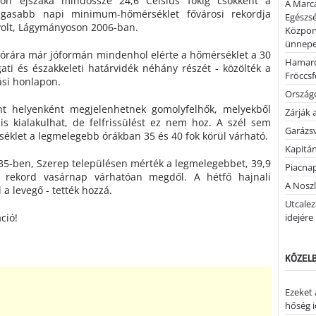
on éjszaka mindössze 24,6 Celsius fokig csökkent a
A Marca
agasabb napi minimum-hőmérséklet fővárosi rekordja
Egészsé
 volt, Lágymányoson 2006-ban.
Közpon
ünnepel
 órára már jóformán mindenhol elérte a hőmérséklet a 30
Hamaro
gati és északkeleti határvidék néhány részét - közölték a
Fröccsf
ási honlapon.
Országo
int helyenként megjelenhetnek gomolyfelhők, melyekből
Zárják 
is kialakulhat, de felfrissülést ez nem hoz. A szél sem
Garázs
éklet a legmelegebb órákban 35 és 40 fok körül várható.
Kapitán
35-ben, Szerep településen mérték a legmelegebbet, 39,9
Piacnap
s rekord vasárnap várhatóan megdől. A hétfő hajnali
A Noszl
 a levegő - tették hozzá.
Utcalez
ció!
idejére
KÖZELB
Ezeket 
hőség i