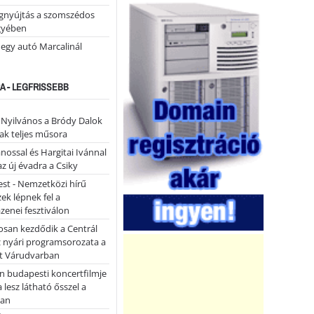
égnyújtás a szomszédos
gyében
 egy autó Marcalinál
A - LEGFRISSEBB
- Nyilvános a Bródy Dalok
ak teljes műsora
ánossal és Hargitai Ivánnal
az új évadra a Csiky
st - Nemzetközi hírű
k lépnek fel a
enei fesztiválon
san kezdődik a Centrál
z nyári programsorozata a
et Várudvarban
n budapesti koncertfilmje
a lesz látható ősszel a
ban