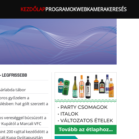
KEZDŐLAP
PROGRAMOK
WEBKAMERA
KERESÉS
- LEGFRISSEBB
sárlabda tábor
oros győzelem a
ülésben: hat gólt szerzett a
s vereséggel búcsúzott a
 Kupától a Marcali VFC
nt 200 rajttal kezdődött a
cali Kupa Gyótapusztán