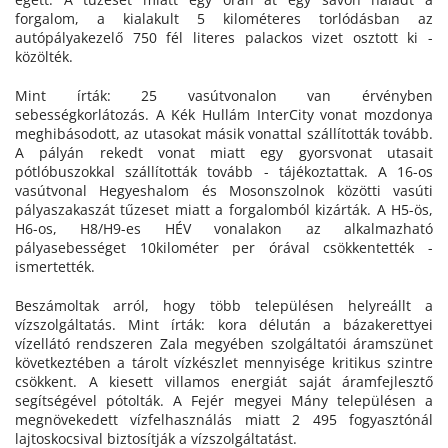
forgalom, a kialakult 5 kilométeres torlódásban az
autópályakezelő 750 fél literes palackos vizet osztott ki -
közölték.
Mint írták: 25 vasútvonalon van érvényben
sebességkorlátozás. A Kék Hullám InterCity vonat mozdonya
meghibásodott, az utasokat másik vonattal szállították tovább.
A pályán rekedt vonat miatt egy gyorsvonat utasait
pótlóbuszokkal szállították tovább - tájékoztattak. A 16-os
vasútvonal Hegyeshalom és Mosonszolnok közötti vasúti
pályaszakaszát tűzeset miatt a forgalomból kizárták. A H5-ös,
H6-os, H8/H9-es HÉV vonalakon az alkalmazható
pályasebességet 10kilométer per órával csökkentették -
ismertették.
Beszámoltak arról, hogy több településen helyreállt a
vízszolgáltatás. Mint írták: kora délután a bázakerettyei
vízellátó rendszeren Zala megyében szolgáltatói áramszünet
következtében a tárolt vízkészlet mennyisége kritikus szintre
csökkent. A kiesett villamos energiát saját áramfejlesztő
segítségével pótolták. A Fejér megyei Mány településen a
megnövekedett vízfelhasználás miatt 2 495 fogyasztónál
lajtoskocsival biztosítják a vízszolgáltatást.