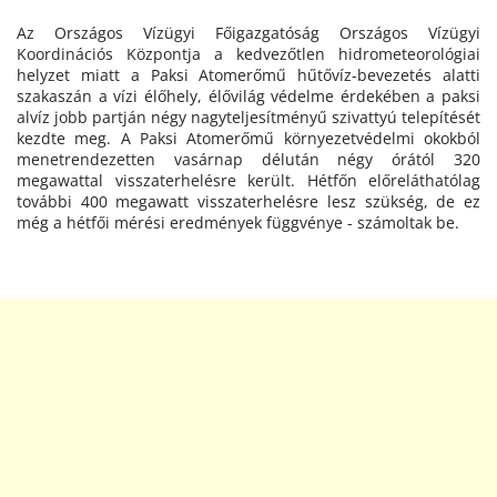
Az Országos Vízügyi Főigazgatóság Országos Vízügyi
Koordinációs Központja a kedvezőtlen hidrometeorológiai
helyzet miatt a Paksi Atomerőmű hűtővíz-bevezetés alatti
szakaszán a vízi élőhely, élővilág védelme érdekében a paksi
alvíz jobb partján négy nagyteljesítményű szivattyú telepítését
kezdte meg. A Paksi Atomerőmű környezetvédelmi okokból
menetrendezetten vasárnap délután négy órától 320
megawattal visszaterhelésre került. Hétfőn előreláthatólag
további 400 megawatt visszaterhelésre lesz szükség, de ez
még a hétfői mérési eredmények függvénye - számoltak be.