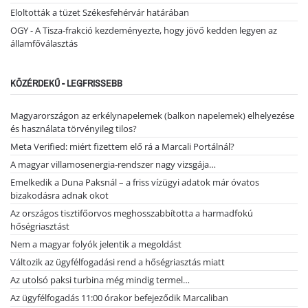
Eloltották a tüzet Székesfehérvár határában
OGY - A Tisza-frakció kezdeményezte, hogy jövő kedden legyen az
államfőválasztás
KÖZÉRDEKŰ - LEGFRISSEBB
Magyarországon az erkélynapelemek (balkon napelemek) elhelyezése
és használata törvényileg tilos?
Meta Verified: miért fizettem elő rá a Marcali Portálnál?
A magyar villamosenergia-rendszer nagy vizsgája…
Emelkedik a Duna Paksnál – a friss vízügyi adatok már óvatos
bizakodásra adnak okot
Az országos tisztifőorvos meghosszabbította a harmadfokú
hőségriasztást
Nem a magyar folyók jelentik a megoldást
Változik az ügyfélfogadási rend a hőségriasztás miatt
Az utolsó paksi turbina még mindig termel…
Az ügyfélfogadás 11:00 órakor befejeződik Marcaliban