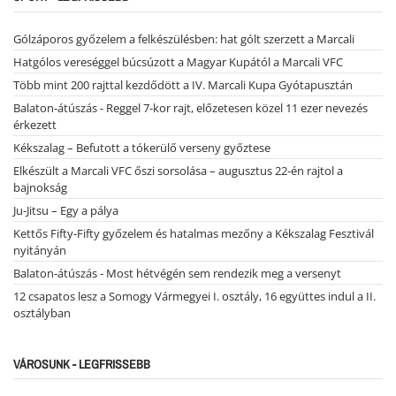
Gólzáporos győzelem a felkészülésben: hat gólt szerzett a Marcali
Hatgólos vereséggel búcsúzott a Magyar Kupától a Marcali VFC
Több mint 200 rajttal kezdődött a IV. Marcali Kupa Gyótapusztán
Balaton-átúszás - Reggel 7-kor rajt, előzetesen közel 11 ezer nevezés
érkezett
Kékszalag – Befutott a tókerülő verseny győztese
Elkészült a Marcali VFC őszi sorsolása – augusztus 22-én rajtol a
bajnokság
Ju-Jitsu – Egy a pálya
Kettős Fifty-Fifty győzelem és hatalmas mezőny a Kékszalag Fesztivál
nyitányán
Balaton-átúszás - Most hétvégén sem rendezik meg a versenyt
12 csapatos lesz a Somogy Vármegyei I. osztály, 16 együttes indul a II.
osztályban
VÁROSUNK - LEGFRISSEBB