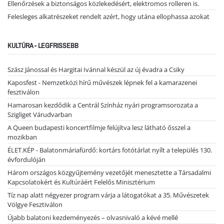
Ellenőrzések a biztonságos közlekedésért, elektromos rolleren is.
Felesleges alkatrészeket rendelt azért, hogy utána ellophassa azokat
KULTÚRA - LEGFRISSEBB
Szász Jánossal és Hargitai Ivánnal készül az új évadra a Csiky
Kaposfest - Nemzetközi hírű művészek lépnek fel a kamarazenei
fesztiválon
Hamarosan kezdődik a Centrál Színház nyári programsorozata a
Szigliget Várudvarban
A Queen budapesti koncertfilmje felújítva lesz látható ősszel a
mozikban
ÉLET.KÉP - Balatonmáriafürdő: kortárs fotótárlat nyílt a település 130.
évfordulóján
Három országos közgyűjtemény vezetőjét menesztette a Társadalmi
Kapcsolatokért és Kultúráért Felelős Minisztérium
Tíz nap alatt négyezer program várja a látogatókat a 35. Művészetek
Völgye Fesztiválon
Újabb balatoni kezdeményezés – olvasnivaló a kévé mellé