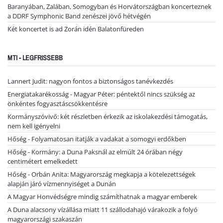
Baranyában, Zalában, Somogyban és Horvátországban koncerteznek
a DDRF Symphonic Band zenészei jövő hétvégén
Két koncertet is ad Zorán idén Balatonfüreden
MTI - LEGFRISSEBB
Lannert Judit: nagyon fontos a biztonságos tanévkezdés
Energiatakarékosság - Magyar Péter: péntektől nincs szükség az
önkéntes fogyasztáscsökkentésre
Kormányszóvivő: két részletben érkezik az iskolakezdési támogatás,
nem kell igényelni
Hőség - Folyamatosan itatják a vadakat a somogyi erdőkben
Hőség - Kormány: a Duna Paksnál az elmúlt 24 órában négy
centimétert emelkedett
Hőség - Orbán Anita: Magyarország megkapja a kötelezettségek
alapján járó vízmennyiséget a Dunán
A Magyar Honvédségre mindig számíthatnak a magyar emberek
A Duna alacsony vízállása miatt 11 szállodahajó várakozik a folyó
magyarországi szakaszán