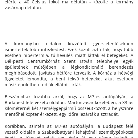
elérte a 40 Celsius fokot ma délután - közölte a kormány
vasárnap délután.
A kormany.hu oldalon közzétett gyorsjelentésekben
ismertettek több intézkedést. Ezek között azt írták, hogy több
esetben hipertermia, túlhevülés miatt láttak el betegeket. A
Dél-pesti Centrumkórház Szent István telephelye egyik
épületének műtőjében a légkondicionáló berendezés
meghibásodott, javítása hétfőre tervezik. A kórház a hétvégi
ügyeletet lemondta, a bent fekvő betegeket akut esetben
másik épületben tudják ellátni - írták.
Beszámoltak továbbá arról, hogy az M7-es autópályán, a
Budapest felé vezető oldalon, Martonvásár közelében, a 33-as
kilométernél két személygépjármű összeütközött, a helyszínre
mentőhelikopter érkezett, egy időre lezárták a sztrádát.
Korábban, szintén az M7-es autópályán, a Budapest felé
vezető oldalán a Szabadbattyáni lehajtónál személygépkocsi
égett. A tűzeset miatt egy órán át egy sávon haladt a