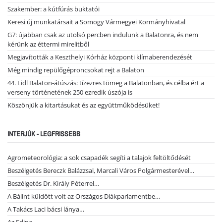
Szakember: a kútfúrás buktatói
Keresi új munkatársait a Somogy Vármegyei Kormányhivatal
G7: újabban csak az utolsó percben indulunk a Balatonra, és nem
kérünk az éttermi mirelitből
Megjavították a Keszthelyi Kórház központi klímaberendezését
Még mindig repülőgéproncsokat rejt a Balaton
44. Lidl Balaton-átúszás: tízezres tömeg a Balatonban, és célba ért a
verseny történetének 250 ezredik úszója is
Köszönjük a kitartásukat és az együttműködésüket!
INTERJÚK - LEGFRISSEBB
Agrometeorológia: a sok csapadék segíti a talajok feltöltődését
Beszélgetés Bereczk Balázzsal, Marcali Város Polgármesterével…
Beszélgetés Dr. Király Péterrel…
A Bálint küldött volt az Országos Diákparlamentbe…
A Takács Laci bácsi lánya…
Az Edina…