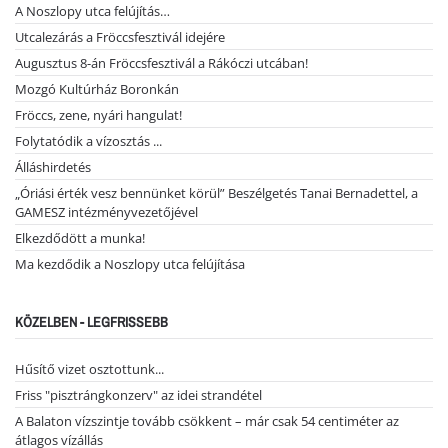
A Noszlopy utca felújítás…
Utcalezárás a Fröccsfesztivál idejére
Augusztus 8-án Fröccsfesztivál a Rákóczi utcában!
Mozgó Kultúrház Boronkán
Fröccs, zene, nyári hangulat!
Folytatódik a vízosztás ...
Álláshirdetés
„Óriási érték vesz bennünket körül” Beszélgetés Tanai Bernadettel, a
GAMESZ intézményvezetőjével
Elkezdődött a munka!
Ma kezdődik a Noszlopy utca felújítása
KÖZELBEN - LEGFRISSEBB
Hűsítő vizet osztottunk...
Friss "pisztrángkonzerv" az idei strandétel
A Balaton vízszintje tovább csökkent – már csak 54 centiméter az
átlagos vízállás