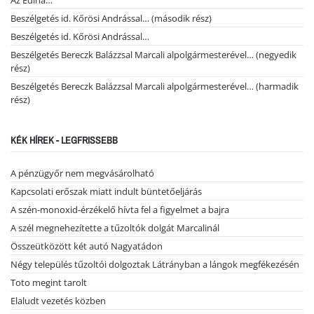
Beszélgetés id. Kőrösi Andrással… (második rész)
Beszélgetés id. Kőrösi Andrással…
Beszélgetés Bereczk Balázzsal Marcali alpolgármesterével… (negyedik
rész)
Beszélgetés Bereczk Balázzsal Marcali alpolgármesterével… (harmadik
rész)
KÉK HÍREK - LEGFRISSEBB
A pénzügyőr nem megvásárolható
Kapcsolati erőszak miatt indult büntetőeljárás
A szén-monoxid-érzékelő hívta fel a figyelmet a bajra
A szél megnehezítette a tűzoltók dolgát Marcalinál
Összeütközött két autó Nagyatádon
Négy település tűzoltói dolgoztak Látrányban a lángok megfékezésén
Toto megint tarolt
Elaludt vezetés közben